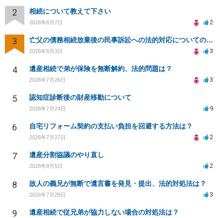
2
相続について教えて下さい
2
2026年8月7日
3
亡父の債務相続放棄後の民事訴訟への法的対応についての相談
3
2026年8月3日
4
遺産相続で弟が保険を無断解約、法的問題は？
3
2026年7月26日
5
認知症診断後の財産移動について
9
2026年7月24日
6
自宅リフォーム契約の支払い負担を回避する方法は？
2
2026年7月27日
7
遺産分割協議のやり直し
2
2026年8月5日
8
故人の義兄が無断で遺言書を発見・提出、法的対処法は？
3
2026年7月29日
9
遺産相続で従兄弟が協力しない場合の対処法は？