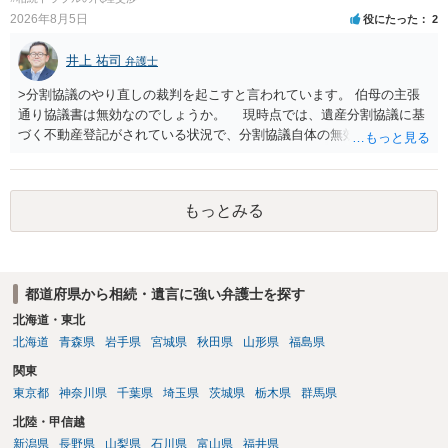
ません。
2026年8月5日
役にたった
2
井上 祐司
弁護士
>分割協議のやり直しの裁判を起こすと言われています。 伯母の主張
通り協議書は無効なのでしょうか。 現時点では、遺産分割協議に基
づく不動産登記がされている状況で、分割協議自体の無効を裁判所が
認めたわけではないので、分割協議の効力に影響はありません。 先
方の訴訟の主張及び立証次第ですが、 ・御祖母様の認知能力に関する
医師の意見書、筆跡鑑定 が提出されればその効力が否定される可能性
もっとみる
はありますが、 ・伯母様自身が分割協議に加わっていること ・御祖母
様の意に反する遺産分割協議を行う実益が誰にあったかの立証が困難
であること からすると、実際に遺産分割協議の効力が否定される可能
性はそれほど高くない（立証のハードルは非常に高い）ということが
都道府県から相続・遺言に強い弁護士を探す
言えると思います。
北海道・東北
北海道
青森県
岩手県
宮城県
秋田県
山形県
福島県
関東
東京都
神奈川県
千葉県
埼玉県
茨城県
栃木県
群馬県
北陸・甲信越
新潟県
長野県
山梨県
石川県
富山県
福井県