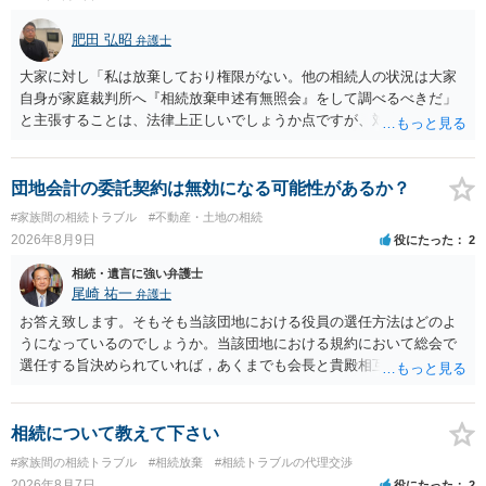
肥田 弘昭
弁護士
大家に対し「私は放棄しており権限がない。他の相続人の状況は大家
自身が家庭裁判所へ『相続放棄申述有無照会』をして調べるべきだ」
と主張することは、法律上正しいでしょうか点ですが、対応としては
法律的に正しいです。他の相続人の個人情報ですので安易に話をする
のは危険であること、利害関係人の大家としては、相続人を調査し
て、相続の有無や相続するのであれば退去等の話をその者とするのが
団地会計の委託契約は無効になる可能性があるか？
筋だからです。ご参考にしてください。
#家族間の相続トラブル
#不動産・土地の相続
2026年8月9日
役にたった
2
相続・遺言に強い弁護士
尾崎 祐一
弁護士
お答え致します。そもそも当該団地における役員の選任方法はどのよ
うになっているのでしょうか。当該団地における規約において総会で
選任する旨決められていれば，あくまでも会長と貴殿相互間における
団地会計の委託契約であって貴殿が役員になることはありません。但
し，団地と貴殿との委託契約は有効に成立しています。当該団地にお
ける役員の選任が会長の専権でできるのであれば，貴殿と会長との合
相続について教えて下さい
意により委託契約は有効に成立しています。
#家族間の相続トラブル
#相続放棄
#相続トラブルの代理交渉
2026年8月7日
役にたった
2