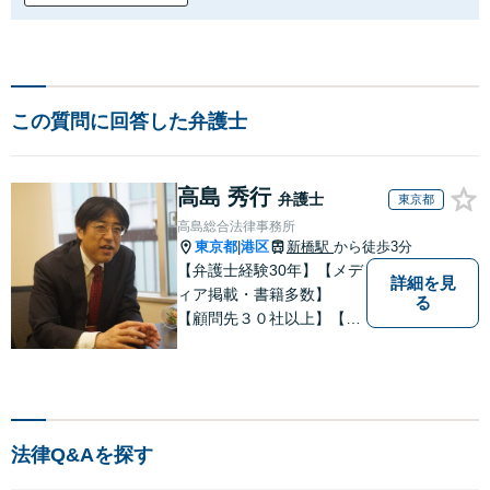
この質問に回答した弁護士
高島 秀行
弁護士
東京都
高島総合法律事務所
東京都
港区
新橋駅
から徒歩3分
|
【弁護士経験30年】【メデ
詳細を見
ィア掲載・書籍多数】
る
【顧問先３０社以上】【相
続・遺言関連書籍出版】
【年間相続案件20件以上】
ベテラン弁護士と若手の優
秀な弁護士で多様なニーズ
にお応えします。相続・遺
法律Q&Aを探す
産分割、遺留分問題でお困
りの方は是非一度ご相談く