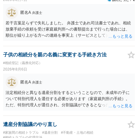
匿名A
弁護士
若干言葉足らずで失礼しました。 弁護士であれ司法書士であれ、相続
放棄手続の依頼を受け家庭裁判所への書類提出まで行った場合には、
順位が繰り上がる方への連絡を事実上（サービスとして）行うことは
あります。その「連絡」だけを弁護士が業務としてお受けすることは
できない、という意味でした。
子供の相続分を親の名義に変更する手続き方法
#相続登記（義務化対応）
2026年8月6日
匿名A
弁護士
法定相続分と異なる遺産分割をするということなので、未成年の子に
ついて特別代理人を選任する必要があります（家庭裁判所の手続）。
ただ、特別代理人が選任され、分割協議ができるとなったとしても、
不動産の名義の全部を自分にできるかどうかは別問題です。未成年者
の権利も守られなければならないからです。 相続財産全体で、未成年
者の権利が守られているかどうかを判断しなければなりません。 単
遺産分割協議のやり直し
に、未成年者を今後養育するのは、自分だからという理由では、法定
#家族間の相続トラブル
#遺産分割
#不動産・土地の相続
相続分以上に多くの遺産を取得することができるというわけではあり
#相続トラブルの代理交渉