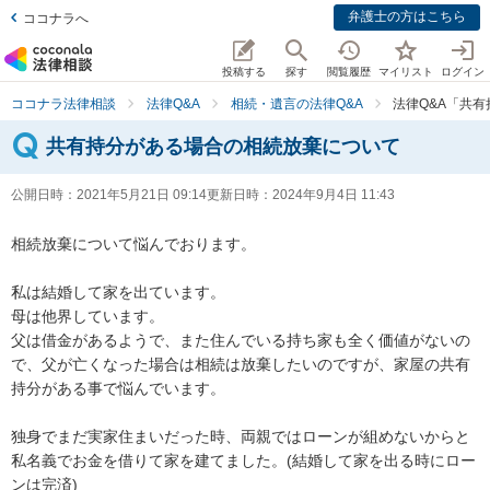
弁護士の方はこちら
ココナラへ
投稿する
探す
閲覧履歴
マイリスト
ログイン
ココナラ法律相談
法律Q&A
相続・遺言の法律Q&A
法律Q&A「共
共有持分がある場合の相続放棄について
公開日時：
2021年5月21日 09:14
更新日時：
2024年9月4日 11:43
相続放棄について悩んでおります。

私は結婚して家を出ています。

母は他界しています。

父は借金があるようで、また住んでいる持ち家も全く価値がないの
で、父が亡くなった場合は相続は放棄したいのですが、家屋の共有
持分がある事で悩んでいます。

独身でまだ実家住まいだった時、両親ではローンが組めないからと
私名義でお金を借りて家を建てました。(結婚して家を出る時にロー
ンは完済)
