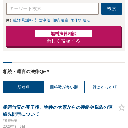
ださい！
検索
例）
離婚 慰謝料
誹謗中傷
相続 遺産
著作物 違法
無料法律相談
新しく投稿する
相続・遺言の法律Q&A
新着順
回答数が多い順
役にたった順
相続放棄の完了後、物件の大家からの連絡や親族の連
絡先開示について
#相続放棄
2026年8月9日