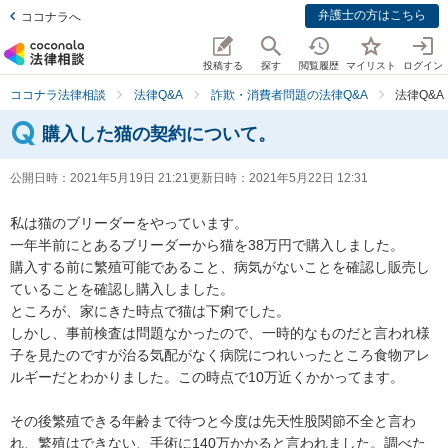
弁護士の方はこちら
ココナラへ
投稿する
探す
閲覧履歴
マイリスト
ログイン
ココナラ法律相談
法律Q&A
詐欺・消費者問題の法律Q&A
法律Q&
購入した猫の契約について。
公開日時：
2021年5月19日 21:21
更新日時：
2021年5月22日 12:31
私は猫のブリーダーをやっています。

一年半前にとあるブリーダーから猫を38万円で購入しました。

購入する前に繁殖可能であること、病気がないことを確認し販売し
ていることを確認し購入しました。

ところが、家にきた時点で猫は下痢でした。

しかし、事前検査は問題なかったので、一時的なものだと言われ様
子を見たのですが治る気配がなく病院につれいったところ食物アレ
ルギーだとわかりました。この時点で10万近くかかってます。

その後繁殖できる年齢まで待つと今度は先天性股関節不全と言わ
れ、繁殖はできない、手術に140万かかると言われました。調べた