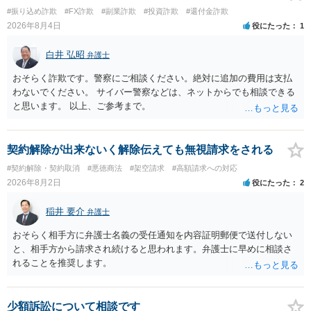
うとするケースも散見されます。 ご自身での対応に窮するようであ
#振り込め詐欺
#FX詐欺
#副業詐欺
#投資詐欺
#還付金詐欺
れば、代理人を立てることもご検討ください。 ・相手へ送る回答文に
2026年8月4日
役にたった
1
ついてアドバイスをいただけるか。 具体的な回答内容については、
一般的に無料法律相談での対応外になろうかと思います。 法律事務
白井 弘昭
弁護士
所にご連絡いただき、対応の可否や費用をご確認ください。
おそらく詐欺です。警察にご相談ください。絶対に追加の費用は支払
わないでください。 サイバー警察などは、ネットからでも相談できる
と思います。 以上、ご参考まで。
契約解除が出来ないく解除伝えても無視請求をされる
#契約解除・契約取消
#悪徳商法
#架空請求
#高額請求への対応
2026年8月2日
役にたった
2
稲井 要介
弁護士
おそらく相手方に弁護士名義の受任通知を内容証明郵便で送付しない
と、相手方から請求され続けると思われます。弁護士に早めに相談さ
れることを推奨します。
少額訴訟について相談です