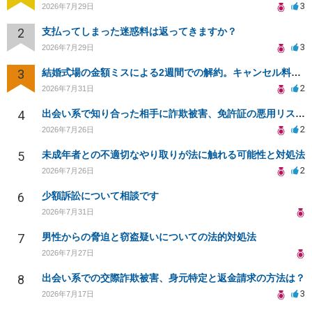
3
2026年7月29日
2
支払ってしまった迷惑料は返ってきますか？
3
2026年7月29日
3
結婚式場の金額ミスによる2週間での解約。キャンセル料10万円の免除は可能か。
2
2026年7月31日
4
出会い系で知り合った相手に詐欺被害、免許証の悪用リスクと対策。
2
2026年7月26日
5
未成年者との不適切なやり取りが法に触れる可能性と対処法
2
2026年7月26日
6
少額訴訟について相談です
2026年7月31日
7
男性からの脅迫と窃盗疑いについての法的対処法
2026年7月27日
8
出会い系での交際詐欺被害、身元特定と返金請求の方法は？
3
2026年7月17日