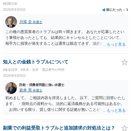
#副業詐欺
2026年8月6日
役にたった
1
川添 圭
弁護士
この種の悪質業者のトラブルは時々聞きます。 あなたが応募したとい
う事情があったとしても、結果的にキャンセルとしたことについて、
相手方に損害が発生することは通常は観念できず、法的措置を採って
も認められません。この種の言説は半ば脅しのようなものです。 ま
ず、最寄りの消費生活センターへ相談し、連絡を無視してよいかどう
かのアドバイスを受けられることをお勧めします。しつこいようであ
知人との金銭トラブルについて
れば、弁護士へ依頼して警告してもらうことも必要になるかもしれま
#返金請求
#本名・住所・電話番号が判明
せん。
2026年8月8日
詐欺・消費者問題に強い弁護士
若井 亮
弁護士
初めまして。 ご相談内容を拝見しました。 以下、ご質問に回答いたし
ます。 ・現時点の資料から、法的に返済義務がある可能性はあるか。
お伺いする限り、貸し借りに関する証拠が無いことから、相手方が
貸金であるとして返金を請求することは難しいと思います。 ・相手の
主張や現在の資料を踏まえ、今後どのように対応するのが適切か。
贈与か消費貸借かの争いにおいては、様々な圧力をかけて回収をしよ
副業での利益受取トラブルと追加請求の対処法とは？