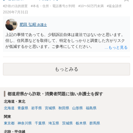
#詐欺の法的措置
#本名・住所・電話番号が判明
#10〜50万円未満
#返金請求
2026年7月31日
肥田 弘昭
弁護士
上記の事情であっても、少額訴訟自体は違法ではないかと思います。
但し、住民票などを取得して、特定をしっかりと調査した方がリスク
が低減するかと思います。ご参考にしてください。
もっとみる
都道府県から詐欺・消費者問題に強い弁護士を探す
北海道・東北
北海道
青森県
岩手県
宮城県
秋田県
山形県
福島県
関東
東京都
神奈川県
千葉県
埼玉県
茨城県
栃木県
群馬県
北陸・甲信越