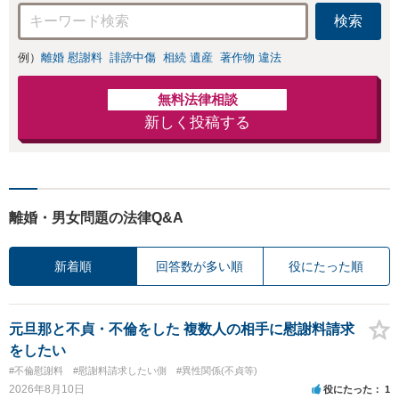
検索
例）
離婚 慰謝料
誹謗中傷
相続 遺産
著作物 違法
無料法律相談
新しく投稿する
離婚・男女問題の法律Q&A
新着順
回答数が多い順
役にたった順
元旦那と不貞・不倫をした 複数人の相手に慰謝料請求
をしたい
#不倫慰謝料
#慰謝料請求したい側
#異性関係(不貞等)
2026年8月10日
役にたった
1