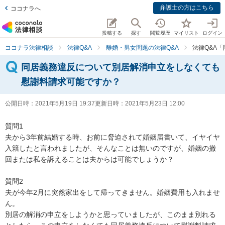
弁護士の方はこちら
ココナラへ
投稿する
探す
閲覧履歴
マイリスト
ログイン
ココナラ法律相談
法律Q&A
離婚・男女問題の法律Q&A
法律Q&A
同居義務違反について別居解消申立をしなくても
慰謝料請求可能ですか？
公開日時：
2021年5月19日 19:37
更新日時：
2021年5月23日 12:00
質問1

夫から3年前結婚する時、お前に脅迫されて婚姻届書いて、イヤイヤ
入籍したと言われましたが、そんなことは無いのですが、婚姻の撤
回または私を訴えることは夫からは可能でしょうか？

質問2

夫が今年2月に突然家出をして帰ってきません。婚姻費用も入れませ
ん。

別居の解消の申立をしようかと思っていましたが、このまま別れる