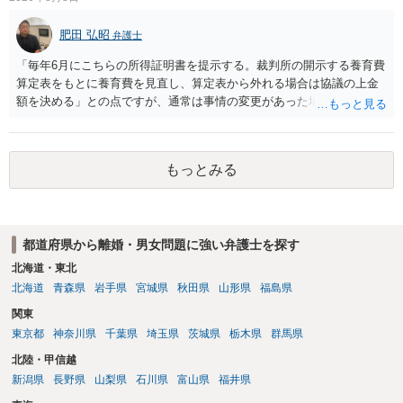
肥田 弘昭
弁護士
「毎年6月にこちらの所得証明書を提示する。裁判所の開示する養育費
算定表をもとに養育費を見直し、算定表から外れる場合は協議の上金
額を決める」との点ですが、通常は事情の変更があった場合に変更し
ますので妥当とまでは言えないかと思います。「養育費は当初予測出
来なかった事情の変更により双方協議の上増減出来る」と「通知義務
に勤務先」が含まれているので、私に収入が入った事は相手に通知が
もっとみる
行く事になり、上記のような文言が無くても養育費の見直しは適宜出
来るかと思うのですが違うのでしょうか？との点はそのとおりかと思
います。養育費は事情の変更があった場合に変更するので毎年見直す
ことはあまりないです。ご参考にしてください。
都道府県から離婚・男女問題に強い弁護士を探す
北海道・東北
北海道
青森県
岩手県
宮城県
秋田県
山形県
福島県
関東
東京都
神奈川県
千葉県
埼玉県
茨城県
栃木県
群馬県
北陸・甲信越
新潟県
長野県
山梨県
石川県
富山県
福井県