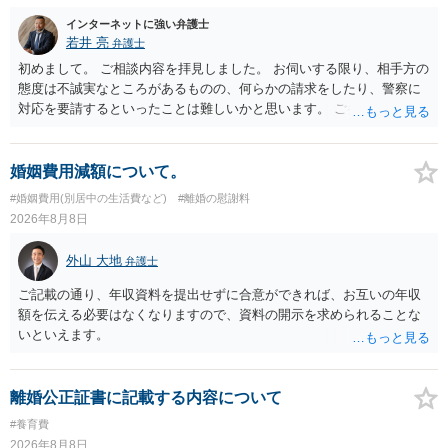
インターネットに強い弁護士
若井 亮
弁護士
初めまして。 ご相談内容を拝見しました。 お伺いする限り、相手方の
態度は不誠実なところがあるものの、何らかの請求をしたり、警察に
対応を要請するといったことは難しいかと思います。 ご参考になれば
幸いです。
婚姻費用減額について。
#婚姻費用(別居中の生活費など)
#離婚の慰謝料
2026年8月8日
外山 大地
弁護士
ご記載の通り、年収資料を提出せずに合意ができれば、お互いの年収
額を伝える必要はなくなりますので、資料の開示を求められることな
いといえます。
離婚公正証書に記載する内容について
#養育費
2026年8月8日