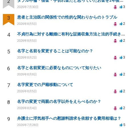
2
ダブル不倫・借金・手切れ金だと思っていたお金を1年後いまさら脅迫罪として通知書が来てまとめて請求
3
2026年7月30日
3
患者と主治医の関係性での性的な関わりからのトラブル
2
2026年8月5日
4
不貞行為に対する離婚に有利な証拠収集方法と法的手続きについて
2
2026年8月5日
5
名字と名前を変更することは可能なのか？
3
2026年8月2日
6
名字と名前変更に必要なものについて知りたい
2
2026年8月8日
7
名字変更での戸籍移動について
2
2026年8月5日
8
名字の変更で両親の名字以外をえらべるのか？
2
2026年8月4日
9
弁護士に浮気相手への慰謝料請求を依頼する費用相場は？
5
2026年7月28日