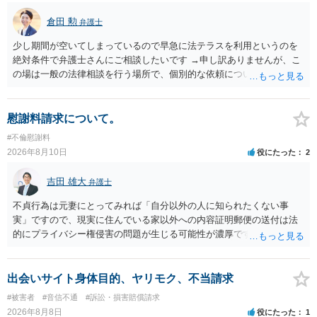
倉田 勲
弁護士
少し期間が空いてしまっているので早急に法テラスを利用というのを
絶対条件で弁護士さんにご相談したいです →申し訳ありませんが、こ
の場は一般の法律相談を行う場所で、個別的な依頼についてやり取り
することが禁止されています。 弁護士に依頼を前提に相談したいとい
うことでしたら、ココナラ法律相談の「弁護士検索」で法テラス利用
可能な弁護士に直接お問い合わせください。
慰謝料請求について。
#不倫慰謝料
2026年8月10日
役にたった
2
吉田 雄大
弁護士
不貞行為は元妻にとってみれば「自分以外の人に知られたくない事
実」ですので、現実に住んでいる家以外への内容証明郵便の送付は法
的にプライバシー権侵害の問題が生じる可能性が濃厚です。ですの
で、お勧めできません。
出会いサイト身体目的、ヤリモク、不当請求
#被害者
#音信不通
#訴訟・損害賠償請求
2026年8月8日
役にたった
1