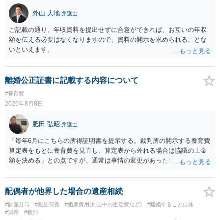
外山 大地
弁護士
ご記載の通り、年収資料を提出せずに合意ができれば、お互いの年収
額を伝える必要はなくなりますので、資料の開示を求められることな
いといえます。
離婚公正証書に記載する内容について
#養育費
2026年8月8日
肥田 弘昭
弁護士
「毎年6月にこちらの所得証明書を提示する。裁判所の開示する養育費
算定表をもとに養育費を見直し、算定表から外れる場合は協議の上金
額を決める」との点ですが、通常は事情の変更があった場合に変更し
ますので妥当とまでは言えないかと思います。「養育費は当初予測出
来なかった事情の変更により双方協議の上増減出来る」と「通知義務
に勤務先」が含まれているので、私に収入が入った事は相手に通知が
配偶者が他界した場合の遺産相続
行く事になり、上記のような文言が無くても養育費の見直しは適宜出
#財産分与
#親族関係
#婚姻費用(別居中の生活費など)
#離婚すること自体
来るかと思うのですが違うのでしょうか？との点はそのとおりかと思
#調停
#裁判
います。養育費は事情の変更があった場合に変更するので毎年見直す