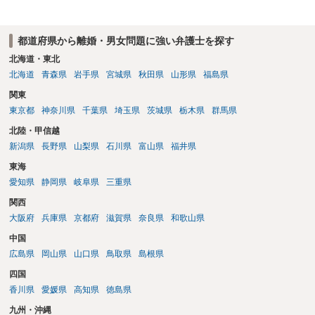
明とそれに沿う資料の提出が必要になってくるように思います。 精神
的・心理的な理由の氏変更は様々な意味でハードルがかなり高く、弁
都道府県から離婚・男女問題に強い弁護士を探す
護士へ依頼しても苦労することが強く予想されるところです。、もし
本人申立てをお考えであれば、医学知識はもちろん法律知識も要求さ
北海道・東北
れますので、性急な申立てをせず、知識と資料をしっかりと揃えて、
北海道
青森県
岩手県
宮城県
秋田県
山形県
福島県
万全の体制で申立てに臨んだ方がよいと思われます。
関東
東京都
神奈川県
千葉県
埼玉県
茨城県
栃木県
群馬県
北陸・甲信越
新潟県
長野県
山梨県
石川県
富山県
福井県
東海
愛知県
静岡県
岐阜県
三重県
関西
大阪府
兵庫県
京都府
滋賀県
奈良県
和歌山県
中国
広島県
岡山県
山口県
鳥取県
島根県
四国
香川県
愛媛県
高知県
徳島県
九州・沖縄