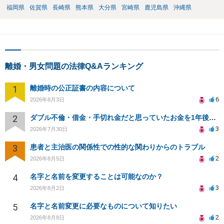
福岡県
佐賀県
長崎県
熊本県
大分県
宮崎県
鹿児島県
沖縄県
離婚・男女問題の法律Q&Aランキング
1
離婚時の公正証書の内容について
6
2026年8月3日
2
ダブル不倫・借金・手切れ金だと思っていたお金を1年後いまさら脅迫罪として通知書が来てまとめて請求
3
2026年7月30日
3
患者と主治医の関係性での性的な関わりからのトラブル
2
2026年8月5日
4
名字と名前を変更することは可能なのか？
3
2026年8月2日
5
名字と名前変更に必要なものについて知りたい
2
2026年8月8日