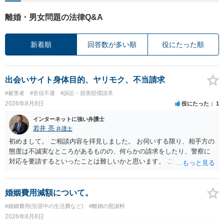
離婚・男女問題の法律Q&A
新着順
回答数が多い順
役にたった順
出会いサイト身体目的、ヤリモク、不当請求
#被害者
#音信不通
#訴訟・損害賠償請求
2026年8月8日
役にたった
1
インターネットに強い弁護士
若井 亮
弁護士
初めまして。 ご相談内容を拝見しました。 お伺いする限り、相手方の
態度は不誠実なところがあるものの、何らかの請求をしたり、警察に
対応を要請するといったことは難しいかと思います。 ご参考になれば
幸いです。
婚姻費用減額について。
#婚姻費用(別居中の生活費など)
#離婚の慰謝料
2026年8月8日