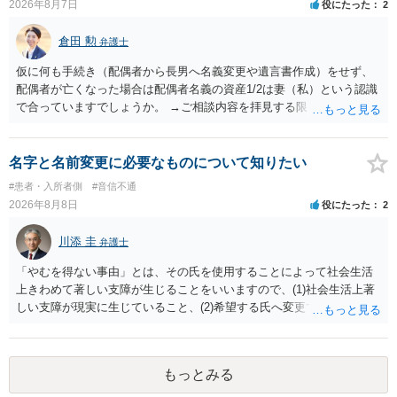
2026年8月7日
役にたった
2
ことはあまりないです。ご参考にしてください。
倉田 勲
弁護士
仮に何も手続き（配偶者から長男へ名義変更や遺言書作成）をせず、
配偶者が亡くなった場合は配偶者名義の資産1/2は妻（私）という認識
で合っていますでしょうか。 →ご相談内容を拝見する限りでは、その
認識で合ってはいます。 なお、逆に１/２しか権利がないため、自宅を
完全に所有する場合は、他の相続人に対して自宅の評価額の１/２の代
償金の支払いが必要になります。
名字と名前変更に必要なものについて知りたい
#患者・入所者側
#音信不通
2026年8月8日
役にたった
2
川添 圭
弁護士
「やむを得ない事由」とは、その氏を使用することによって社会生活
上きわめて著しい支障が生じることをいいますので、(1)社会生活上著
しい支障が現実に生じていること、(2)希望する氏へ変更できればその
支障が解消できる（解消される）ことを、具体的な資料をもって説明
できるかどうかがポイントです。 記録中に現れた一切の事情が判断対
象ですので、上記(1)と(2)を説明できる資料は全て（ただし理路整然
もっとみる
に）提出することが必要になります。「フラッシュバック」とのこと
なので、例えば、医学上確立されているPTSDの診断基準に合致した説