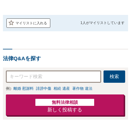
1人が
マイリストしています
マイリストに入れる
法律Q&Aを探す
検索
例）
離婚 慰謝料
誹謗中傷
相続 遺産
著作物 違法
無料法律相談
新しく投稿する