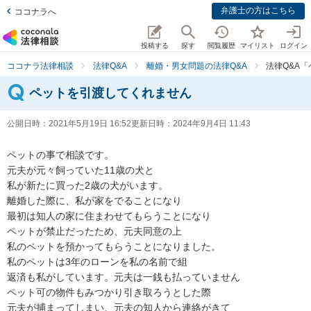
弁護士の方はこちら
ココナラへ
投稿する
探す
閲覧履歴
マイリスト
ログイン
ココナラ法律相談
法律Q&A
離婚・男女問題の法律Q&A
法律Q&A
ペットを引渡してくれません
公開日時：
2021年5月19日 16:52
更新日時：
2024年9月4日 11:43
ペットの事で相談です。

元夫が元々飼っていた11歳の犬と

私が新たに買った2歳の犬がいます。

離婚した際に、私が家をでることになり

最初は知人の家に住まわせてもらうことになり

ペットが禁止だったため、元夫同意の上

私のペットを預かってもらうことになりました。

私のペットは3年のローンを私の名前で組

返済も私がしています。元夫は一銭も払っていません

ペット可の物件もみつかり引き取ろうとした際

元夫が捕まってしまい、元夫の知人から連絡がきて
