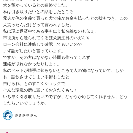
犬を預かっているとの連絡でした。

私は引き取りたいとの話をしたところ

元夫が俺の名義で買った犬で俺がお金も払ったとの嘘もつき、この
犬貰ったんだけどって言われました。

私は現に返済中である事も伝え私名義なのも伝え、

市役所から送られてくる狂犬病注射のハガキや

ローン会社に連絡して確認してもいいので

まず話がしたいと言っています。

ですが、その方はなかなか時間も作ってくれず

連絡が取れなかったりします。

私のペットが勝手に知らないところで人の物になっていて、しか
も、誤飲させてしまい手術もしたと

告げられ、ものすごくショックで

そんな環境の所に置いておきたくもなく

いち早く引き取りたいのですが、なかなか応じてくれません。どう
したらいいでしょうか。
さささや さん