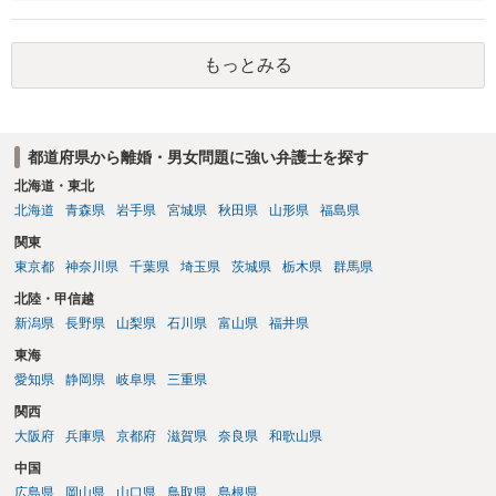
定しているのかによって，考え方・進め方は変わってくると思いま
す。 ④性交類似行為を認めているにもかかわらず支払を拒否するので
あれば，本人（行政書士でも同じだと思います。）への対応ではあま
もっとみる
り変わらないように思います。減額で折り合えるなら本人様の交渉で
もよいように思いますが，ゼロかどうかの観点であれば，訴訟に進む
しかなくなるようにも思います。そうしますと，お近くの弁護士に相
談して進めることを検討した方がよいようにも思います。
都道府県から離婚・男女問題に強い弁護士を探す
北海道・東北
北海道
青森県
岩手県
宮城県
秋田県
山形県
福島県
関東
東京都
神奈川県
千葉県
埼玉県
茨城県
栃木県
群馬県
北陸・甲信越
新潟県
長野県
山梨県
石川県
富山県
福井県
東海
愛知県
静岡県
岐阜県
三重県
関西
大阪府
兵庫県
京都府
滋賀県
奈良県
和歌山県
中国
広島県
岡山県
山口県
鳥取県
島根県