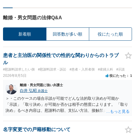
離婚・男女問題の法律Q&A
新着順
回答数が多い順
役にたった順
患者と主治医の関係性での性的な関わりからのトラブ
ル
#慰謝料請求したい側
#慰謝料請求・訴訟
#患者・入所者側
#産婦人科
#示談
2026年8月5日
役にたった
1
離婚・男女問題に強い弁護士
白井 弘昭
弁護士
＞・このケースの場合示談が可能でどんな法的取り決めが可能か
「示談」「取り決め」が可能か否かは相手の態度によります。 「取り
決め」るべき内容は、慰謝料の額、支払い方法、接触禁止条項、口外
禁止条項、被害届けを出さない約束、事実の確認、謝罪文言、などに
なると思います。 おそらく、警察が事件化できないと述べた理由の一
つに、相手が、性的関係を否定したか、合意の上だったと虚偽の供述
名字変更での戸籍移動について
をしたかがあると思われます。 そうすると、相手は、示談書を交わし