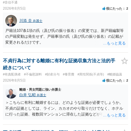
#音信不通
取り決めを行う意思はないと考えたほうが良いでしょう。 もし相手が
2026年8月5日
役にたった
2
示談書を交わす意思があるのでしたら、上記の内容を入れれるだけ示
談書に入れてください。 ＞・この出来事によって関わった病院への相
川添 圭
弁護士
談や報告はなぜ名誉毀損になるのか。 ただちに名誉棄損には当たりま
せんが、何人もの人に話すと名誉棄損になりえます。 また、業務妨害
戸籍法107条1項の氏（及び氏の振り仮名）の変更では、新戸籍編製等
や不法行為に当たる可能性もあります。 名誉棄損（民事、刑事とも）
の戸籍変動は発生せず、戸籍事項の氏（及び氏の振り仮名）の記載が
は「公然」（不特定又は多数）と「事実」（相手の社会的外務的名誉
変更されるだけです。
を棄損する内容の事実、侮辱とは異なる）を摘示することで成立しま
す。 この事実は、原則的に、「真実」でも該当してしまいます。 です
ので、相談者さんが、病院担当者1人に話すだけでは公然性を欠きます
不貞行為に対する離婚に有利な証拠収集方法と法的手
ので、名誉棄損には当たりません。ただし、さらに多くの人に相談し
続きについて
てしまうと、たとえそれが真実であっても名誉棄損に当たる可能性が
#有責配偶者
#不倫慰謝料
#財産分与
#養育費
#異性関係(不貞等)
#離婚協議
生じることになります。 また、相談者さんが病院に相談することによ
2026年8月5日
役にたった
2
り、相手に仕事上の不利益を与えたり、精神的苦痛を与えると、業務
妨害や不法行為（慰謝料の対象）になりますが、その内容が真実であ
離婚・男女問題に強い弁護士
れば、正当行為として許されます。 ただし、真実かどうかは、相談者
白井 弘昭
弁護士
さんが立証しなければならず、ラインの内容等だけでは、相談者さん
＞こちらに有利に離婚するには、どのような証拠が必要でしょうか。
の合意を全うすることができない状況（不同意性）だったかの立証が
不貞の証拠としては、ライン、カカオのやり取りだけでなく、ホテル
難しい状況のように思われます。 もちろん、医師としては恥ずべき行
に行った証拠、複数回マンションに滞在した証拠などが有効です。 不
為ですし、許されないと思いますが、かえって相談者さんが攻撃対象
貞の証拠があれば、離婚をさらに有利に進める（離婚したい時期に離
にならないよう、十分ご注意ください。 以上、ご参考まで。
婚する、慰謝料をとるなど）ことができると思われます。 ただし、不