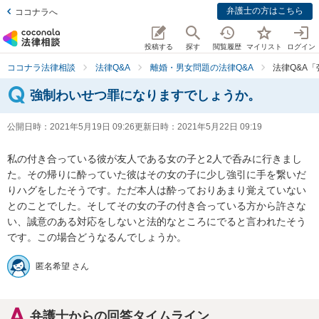
弁護士の方はこちら
ココナラへ
投稿する
探す
閲覧履歴
マイリスト
ログイン
ココナラ法律相談
法律Q&A
離婚・男女問題の法律Q&A
法律Q&A
強制わいせつ罪になりますでしょうか。
公開日時：
2021年5月19日 09:26
更新日時：
2021年5月22日 09:19
私の付き合っている彼が友人である女の子と2人で呑みに行きまし
た。その帰りに酔っていた彼はその女の子に少し強引に手を繋いだ
りハグをしたそうです。ただ本人は酔っておりあまり覚えていない
とのことでした。そしてその女の子の付き合っている方から許さな
い、誠意のある対応をしないと法的なところにでると言われたそう
です。この場合どうなるんでしょうか。
匿名希望 さん
弁護士からの回答タイムライン