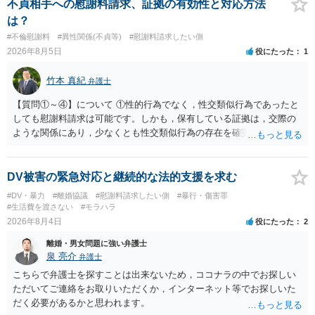
貞発覚後、長期間同居を続けると、不貞を許したとの評価につながる
不貞相手への慰謝料請求、証拠の有効性と対応方法
場合がありますので、ご注意ください。 以上、ご参考まで。
は？
#不倫慰謝料
#異性関係(不貞等)
#慰謝料請求したい側
2026年8月5日
役にたった
1
竹本 真紀
弁護士
【質問①～④】について ①性的行為でなく，性交類似行為であったと
しても慰謝料請求は可能です。しかも，保有している証拠は，交際の
ような関係にあり，少なくとも性交類似行為の存在を確実に証明でき
るものです（裏を返せば，証拠で認められる範囲でしか認めていない
ことを窺わせるものです。）。ですから，慰謝料請求を進めることで
よいと思います。 ただ．慰謝料額については，婚姻破綻に至っていな
DV被害の緊急対応と継続的な法的支援を求む
いとして，この点を考慮されることになるかもしれません。 ②夫との
#DV・暴力
#離婚協議
#慰謝料請求したい側
#暴行・傷害罪
今後のことを考えて書いてもらうか否かを検討するのがよいと思いま
#生活費を渡さない
#モラハラ
す。今ある証拠以上のことを証明（証明力を強めることも含む）でき
2026年8月4日
役にたった
2
るのであれば，前向きに検討を進めるという考え方でもよいでしょ
離婚・男女問題に強い弁護士
う。慰謝料請求としては証拠として使えることが前提であり，その価
泉 亮介
弁護士
値と夫との関係との均衡のように思います。 ③行政書士に委任をして
いるのであれば，どのような内容の委任なのか不明ですが，その行政
こちらで弁護士を探すことは出来ないため，ココナラの中でお探しい
書士との協議になると思います。請求するか，訴訟にするか，その点
ただいてご連絡をお取りいただくか，インターネット等でお探しいた
の見極めや，相手方は性交類似行為は認めているのか，それさえも否
だく必要があるかと思われます。