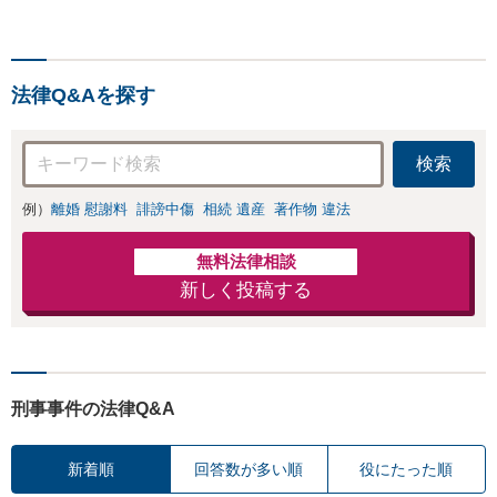
い」現状や要望をふまえ、
私から一番の解決方法をご
提案いたします！「複雑な
相続問題も最初から最後ま
法律Q&Aを探す
でサポート」【休日・夜間
面談対応】【電話相談可】
検索
例）
離婚 慰謝料
誹謗中傷
相続 遺産
著作物 違法
無料法律相談
新しく投稿する
刑事事件の法律Q&A
新着順
回答数が多い順
役にたった順