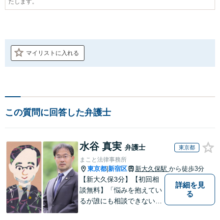
たします。
マイリストに入れる
この質問に回答した弁護士
水谷 真実
弁護士
東京都
まこと法律事務所
東京都
新宿区
新大久保駅
から徒歩3分
|
【新大久保3分】【初回相
詳細を見
談無料】「悩みを抱えてい
る
るが誰にも相談できない」
「仕事が忙しく話が進まな