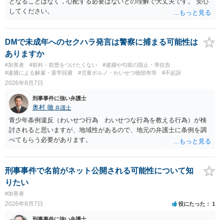
となることはなく，心配する必要はないとの理解で大丈夫です。 安心
してください。
DMで未成年へのセクハラ発言は警察に捕まる可能性は
ありますか
#加害者
#前科・前歴をつけたくない
#逮捕や勾留の阻止・準抗告
#逮捕による解雇・退学回避
#児童ポルノ・わいせつ物頒布等
#不起訴
2026年8月7日
刑事事件に強い弁護士
奥村 徹
弁護士
青少年条例違反（わいせつ行為 わいせつな行為を教える行為）が検
討されると思いますが、地域性があるので、地元の弁護士に条例を調
べてもらう必要があります。
刑事事件で名前がネット公開される可能性について知
りたい
#加害者
2026年8月7日
役にたった
1
刑事事件に強い弁護士