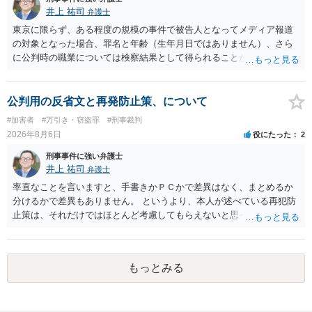
井上 祐司
弁護士
東京に限らず、ある程度の規模の事件で被告人となってメディア報道
の対象となった場合、罪名と年齢（生年月日ではありません）、さら
に公判時の職業については検察結果として得られることが通常です。
公判用の反省文と再発防止策、について
#加害者
#万引き・窃盗罪
#刑事裁判
2026年8月6日
役にたった
2
刑事事件に強い弁護士
井上 祐司
弁護士
率直なことを言いますと、手書きかＰＣかで差異はなく、まとめるか
分けるかで差異もありません。 というより、本人が述べている再犯防
止策は、それだけではほとんど考慮してもらえないと思った方が良い
です。 提出するのであれば、 ・具体的に自身が受けているプログラム
やカウンセリング・治療の内容 ・利用している再犯防止策（例えば保
護観察所と連携した職業支援の内容や具体的な就労・監督状況） ・監
もっとみる
督者の証言 など、証拠で担保された客観性と実現可能性があるもので
なければあまり意味がありません。 もともと執行猶予が狙える事案で
あれば本人の反省の言葉だけで十分であり、実刑となるか微妙な事案