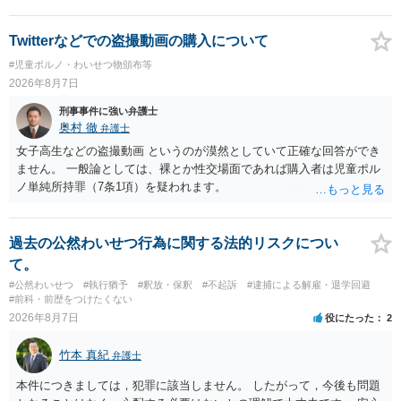
Twitterなどでの盗撮動画の購入について
#児童ポルノ・わいせつ物頒布等
2026年8月7日
刑事事件に強い弁護士
奥村 徹
弁護士
女子高生などの盗撮動画 というのが漠然としていて正確な回答ができ
ません。 一般論としては、裸とか性交場面であれば購入者は児童ポル
ノ単純所持罪（7条1項）を疑われます。
過去の公然わいせつ行為に関する法的リスクについ
て。
#公然わいせつ
#執行猶予
#釈放・保釈
#不起訴
#逮捕による解雇・退学回避
#前科・前歴をつけたくない
2026年8月7日
役にたった
2
竹本 真紀
弁護士
本件につきましては，犯罪に該当しません。 したがって，今後も問題