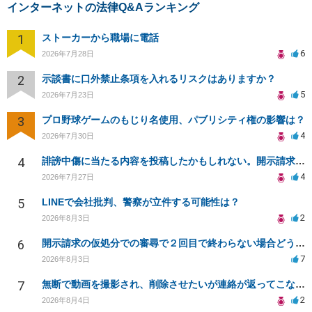
インターネットの法律Q&Aランキング
1
ストーカーから職場に電話
6
2026年7月28日
2
示談書に口外禁止条項を入れるリスクはありますか？
5
2026年7月23日
3
プロ野球ゲームのもじり名使用、パブリシティ権の影響は？
4
2026年7月30日
4
誹謗中傷に当たる内容を投稿したかもしれない。開示請求や民事刑事裁判に発展しうるのか教えて欲しい。
4
2026年7月27日
5
LINEで会社批判、警察が立件する可能性は？
2
2026年8月3日
6
開示請求の仮処分での審尋で２回目で終わらない場合どうしたらいいですか
7
2026年8月3日
7
無断で動画を撮影され、削除させたいが連絡が返ってこない。
2
2026年8月4日