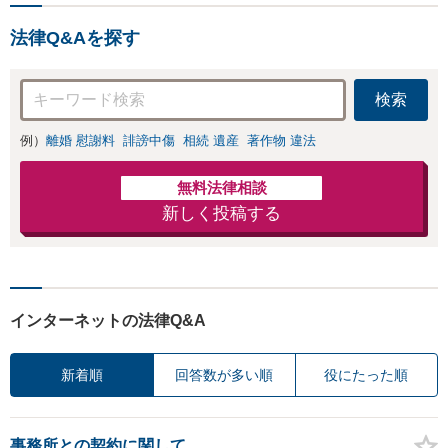
相談実績100件以上】【通
関士資格を保有】【夜間・
法律Q&Aを探す
休日対応可能】
検索
例）
離婚 慰謝料
誹謗中傷
相続 遺産
著作物 違法
無料法律相談
新しく投稿する
インターネットの法律Q&A
新着順
回答数が多い順
役にたった順
事務所との契約に関して