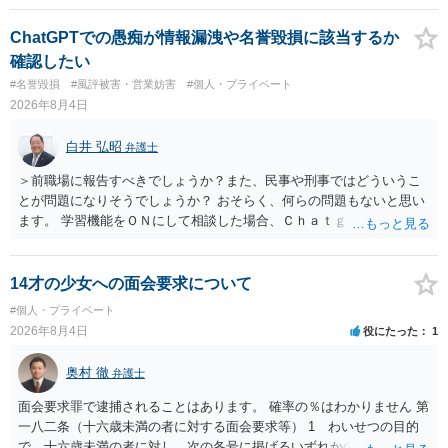
いでしょう。７月中にアカウントが削除されている場合、今から進め
ても失敗する可能性が高いように思われます。 相手を特定できた場
ChatGPTでの愚痴が情報漏洩や名誉毀損に該当するか
合、相手に全ての弁護士費用を負担させることは可能でしょうか？ →
確認したい
訴訟外の交渉で相手方が認めれば負担させることができるでしょう。
#名誉毀損
#風評被害・営業妨害
#個人・プライベート
訴訟で判決となった場合は、実際の弁護士費用が認められる場合と認
2026年8月4日
められない場合があり何ともいえないところでしょう。
白井 弘昭
弁護士
＞前職場に報告すべきでしょうか？また、民事や刑事ではどういうこ
とが問題になりそうでしょうか？ おそらく、何らの問題もないと思い
ます。 学習機能をＯＮにして相談した場合、Ｃｈａｔｇｐｔがｏｐｅ
ｎＡＩに相談内容を蓄積し、他の質問者への何らかの回答の際に参照
する可能性がありますが、個人名や会社名を特定していない限り、一
般論として抽象化されて回答に織り込まれる可能性が生じるにすぎま
14才の少女への面会要求について
せんので、その情報自体が、秘密情報に当たるとは思えませんし、名
#個人・プライベート
誉棄損として、個人や会社に対する誹謗中傷の不特定多数への公開に
2026年8月4日
役にたった
1
当たるとも思われません。 もちろん、誰がその内容をｃｈａｔｇｐｔ
に入力したかも第三者にしられることはないので、個人や会社の特定
奥村 徹
弁護士
をせずに書き込んだことで（おそらく特定して書き込んだとして
も）、相談者さんが刑事民事の責任に問われることはないでしょう。
面会要求罪で逮捕されることはあります。 確率の％はわかりません 第
私見ながらご参考まで。
一八二条（十六歳未満の者に対する面会要求等） 1 わいせつの目的
で、十六歳未満の者に対し、次の各号に掲げるいずれかの行為をした