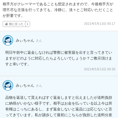
相手方がクレーマーであることも想定されますので、今後相手方が
理不尽な主張を行ってきても、冷静に、淡々とご対応いただくこと
が肝要です。
2021年5月13日 00:17
役に立った
1
みぃちゃん
さん
明日午前中に返金しなければ警察に被害届を出すと言ってきてい
ますがどのように対応したらよろしいでしょうか？ご教示頂けま
すと幸いです。
2021年5月13日 00:30
みぃちゃん
さん
品物を返送して貰えればすぐ返金しますと伝えましたが送料負担
に納得がいかない様子です。相手はお金を払っている以上今は所
有権はこっちにあるし、まず返金しないと返品には応じないと言
ってきています。私が譲歩して最初にこちらが負担した送料分差