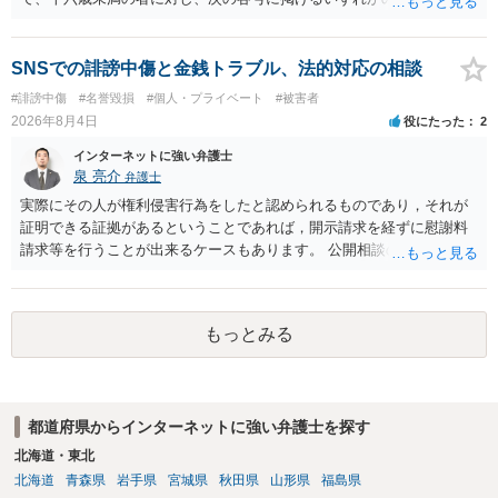
者（当該十六歳未満の者が十三歳以上である場合については、その者
が生まれた日より五年以上前の日に生まれた者に限る。）は、一年以
下の拘禁刑又は五十万円以下の罰金に処する。 一 威迫し、偽計を用
SNSでの誹謗中傷と金銭トラブル、法的対応の相談
い又は誘惑して面会を要求すること。 二 拒まれたにもかかわらず、
#誹謗中傷
#名誉毀損
#個人・プライベート
#被害者
反復して面会を要求すること。 三 金銭その他の利益を供与し、又は
2026年8月4日
役にたった
2
その申込み若しくは約束をして面会を要求すること。 2前項の罪を犯
し、よってわいせつの目的で当該十六歳未満の者と面会をした者は、
インターネットに強い弁護士
二年以下の拘禁刑又は百万円以下の罰金に処する。
泉 亮介
弁護士
実際にその人が権利侵害行為をしたと認められるものであり，それが
証明できる証拠があるということであれば，開示請求を経ずに慰謝料
請求等を行うことが出来るケースもあります。 公開相談の場では回答
は難しいかと思われますので，お手持ちの証拠資料を持参の上弁護士
に個別に相談されると良いでしょう。
もっとみる
都道府県からインターネットに強い弁護士を探す
北海道・東北
北海道
青森県
岩手県
宮城県
秋田県
山形県
福島県