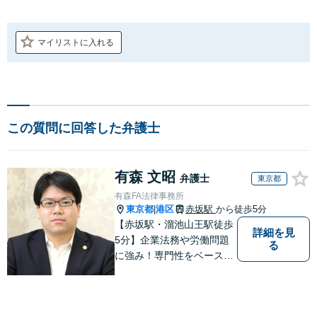
マイリストに入れる
この質問に回答した弁護士
有森 文昭
弁護士
東京都
有森FA法律事務所
東京都
港区
赤坂駅
から徒歩5分
|
【赤坂駅・溜池山王駅徒歩
詳細を見
5分】企業法務や労働問題
る
に強み！専門性をベースに
ビジネス感覚も備えた良質
なリーガルサービスをご提
供します【貿易トラブルの