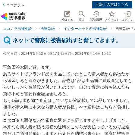
弁護士の方はこちら
ココナラへ
投稿する
探す
閲覧履歴
マイリスト
ログイン
ココナラ法律相談
法律Q&A
インターネットの法律Q&A
法律Q&A
ネットで警察に被害届出すと脅してきます。
公開日時：
2021年5月13日 00:17
更新日時：
2021年6月14日 15:12
至急回答お願い致します。

あるサイトでブランド品を出品していたところ購入者から偽物だか
ら返金しろと連絡がきました。品物は1品は出品前に買取査定しても
らいしっかりお値段が付いたものです。自分で査定に持ち込んだら
買取不可と言われ全額返金しろと。

もう1品は頂き物で査定はしていない旨記載して出品していました。

相手が購入時に本来なら購入者が負担すべき送料はこちらが負担し
ました。

ゴタゴタも面倒なので素直に返金にも応じますと申し上げました。

本来なら購入者が払う最初の送料をこちらが支払っているので返送
料だけご負担お願いしますと伝えたら納得出来ない、警察に被害届