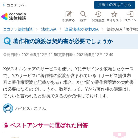
弁護士の方はこちら
ココナラへ
投稿する
探す
閲覧履歴
マイリスト
ログイン
ココナラ法律相談
法律Q&A
企業法務の法律Q&A
法律Q&A「著作
著作権の譲渡は契約書が必要でしょうか
公開日時：
2021年5月12日 11:59
更新日時：
2021年5月12日 12:49
Xがスキルシェアのサービスを使い、Yにデザインを依頼したケース
で、Yのサービスに著作権の譲渡が含まれている（サービス提供内
容に著作権譲渡と記載がある）場合、XとY間で著作権譲渡の契約書
は必要になるのでしょうか。数年たって、Yから著作権の譲渡はし
てないと言われると対抗できるのか危惧しております。
ハイビスカス さん
ベストアンサーに選ばれた回答