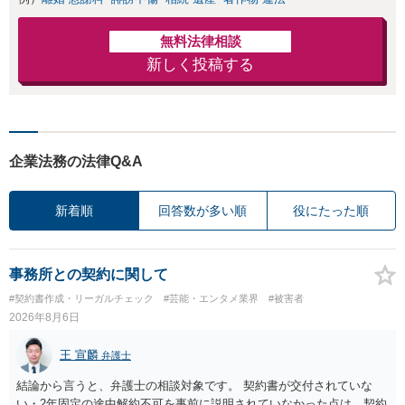
無料法律相談
新しく投稿する
企業法務の法律Q&A
新着順
回答数が多い順
役にたった順
事務所との契約に関して
#契約書作成・リーガルチェック
#芸能・エンタメ業界
#被害者
2026年8月6日
王 宣麟
弁護士
結論から言うと、弁護士の相談対象です。 契約書が交付されていな
い・2年固定の途中解約不可を事前に説明されていなかった点は、契約