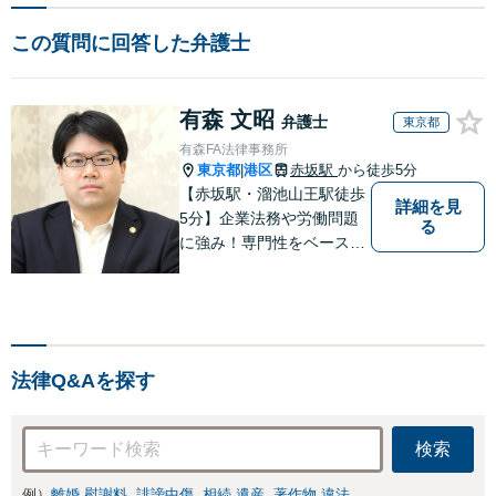
この質問に回答した弁護士
有森 文昭
弁護士
東京都
有森FA法律事務所
東京都
港区
赤坂駅
から徒歩5分
|
【赤坂駅・溜池山王駅徒歩
詳細を見
5分】企業法務や労働問題
る
に強み！専門性をベースに
ビジネス感覚も備えた良質
なリーガルサービスをご提
供します【貿易トラブルの
相談実績100件以上】【通
関士資格を保有】【夜間・
法律Q&Aを探す
休日対応可能】
検索
例）
離婚 慰謝料
誹謗中傷
相続 遺産
著作物 違法