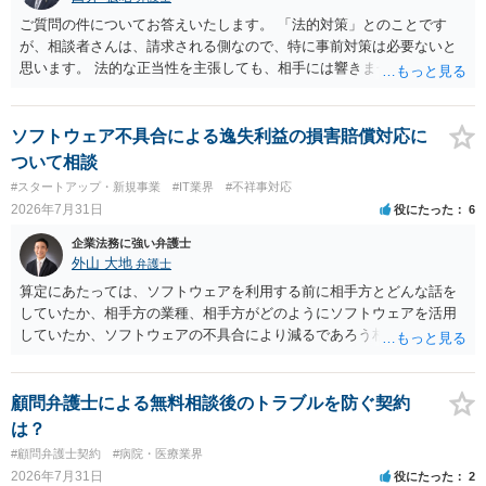
ご質問の件についてお答えいたします。 「法的対策」とのことです
が、相談者さんは、請求される側なので、特に事前対策は必要ないと
思います。 法的な正当性を主張しても、相手には響きません。そもそ
も、法的正当性が薄いことは相手も分かっていますので。 相手方が法
的手段として裁判（おそらく少額訴訟）をするかどうかの問題ですの
で、訴訟を提起してきたら粛々と対応することになります。 少額訴訟
ソフトウェア不具合による逸失利益の損害賠償対応に
は、１人（１社）年間１０回までしかできないので、こちらが毅然と
ついて相談
支払いを拒否すれば、少額訴訟を提起する可能性は、低いものと思わ
#スタートアップ・新規事業
#IT業界
#不祥事対応
れます。 ただ、裁判を東京などの遠隔地で起こされますと、対応する
2026年7月31日
役にたった
6
だけで費用がかかりますので、難しいところです。 当事者での対応で
すと、押し負けて支払うかもと考えますので、弁護士に依頼するなど
企業法務に強い弁護士
して対応をすれば、より裁判をしてくる可能性は減りますが、当然費
外山 大地
弁護士
用がかかります。 毅然と拒否して後は裁判するならしてくださいの対
算定にあたっては、ソフトウェアを利用する前に相手方とどんな話を
応、弁護士に依頼して同様の対応、裁判してきたら、従業員にて粛々
していたか、相手方の業種、相手方がどのようにソフトウェアを活用
と対応のどれかを選択することになります。 以上、ご参考まで。
していたか、ソフトウェアの不具合により減るであろう相手方の将来
の収入がどの程度得られる見込みであったか等、精査する必要があり
ます。 すでに王先生からも回答されている通り、最寄りの弁護士に相
談されることをお勧めします。
顧問弁護士による無料相談後のトラブルを防ぐ契約
は？
#顧問弁護士契約
#病院・医療業界
2026年7月31日
役にたった
2