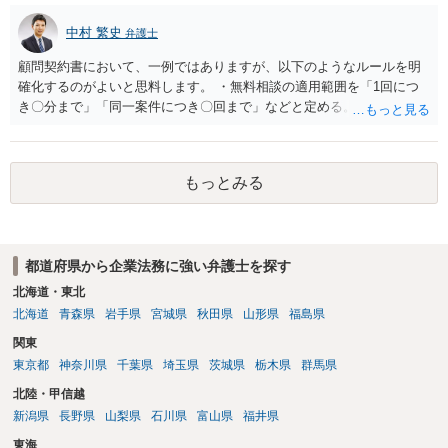
中村 繁史
弁護士
顧問契約書において、一例ではありますが、以下のようなルールを明
確化するのがよいと思料します。 ・無料相談の適用範囲を「1回につ
き〇分まで」「同一案件につき〇回まで」などと定める。 ・無料相談
の範囲を超える継続的な質疑応答やメール対応は原則として受け付け
ず、継続して対応する場合は「個別受任（有料契約）」が必要であ
る。 ・無料相談から個別の事件処理へ移行する場合は、弁護士と従業
もっとみる
員との間で必ず個別の委任契約書を締結し、着手金や報酬等の費用体
系を事前に明示する手続を義務付ける。 相談料が無料であっても、法
律相談という法的サービスを提供する以上、弁護士は善良な管理者の
注意をもって対応する義務（善管注意義務）を負うものと思料しま
都道府県から企業法務に強い弁護士を探す
す。したがって、著しく不誠実な対応、放置、あるいは誤った不当な
回答を繰り返したような場合には、弁護士法上の誠実義務違反や品位
北海道・東北
保持違反（弁護士法56条1項）として、弁護士会の懲戒対象となり得る
北海道
青森県
岩手県
宮城県
秋田県
山形県
福島県
との理解でよいと考えます。 新たな法律事務所を探す手段について
関東
は、このウェブサイトで探す方法のほか、弁護士会や法律事務所に直
東京都
神奈川県
千葉県
埼玉県
茨城県
栃木県
群馬県
接問い合わせをする方法もあり得ると存じます。
北陸・甲信越
新潟県
長野県
山梨県
石川県
富山県
福井県
東海