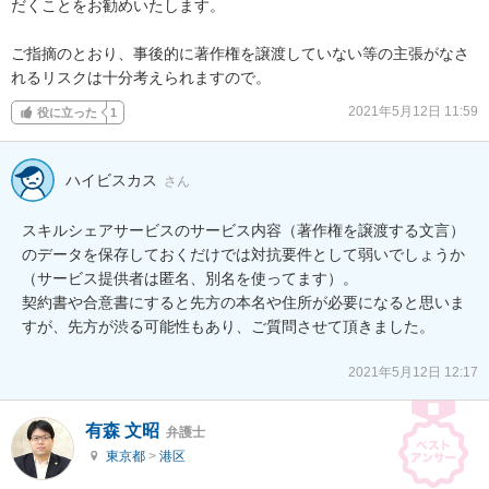
だくことをお勧めいたします。

ご指摘のとおり、事後的に著作権を譲渡していない等の主張がなさ
れるリスクは十分考えられますので。
2021年5月12日 11:59
役に立った
1
ハイビスカス
さん
スキルシェアサービスのサービス内容（著作権を譲渡する文言）
のデータを保存しておくだけでは対抗要件として弱いでしょうか
（サービス提供者は匿名、別名を使ってます）。

契約書や合意書にすると先方の本名や住所が必要になると思いま
すが、先方が渋る可能性もあり、ご質問させて頂きました。

2021年5月12日 12:17
有森 文昭
弁護士
東京都
>
港区