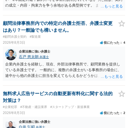
の成立・内容・拘束力を争う余地がある典型例です。 まずは、運営と
のやり取り、規約のスクショ等の証拠を集めて、弁護士に相談されて
みてはいかがでしょうか。 また同時並行で（もしまだされていないの
であれば）書面で退所意思の明確化はしておくべきだと考えます。
顧問法律事務所内での特定の弁護士拒否、弁護士変更
はあり？一般論でも構いません。
#顧問弁護士契約
#製造業
2026年8月3日
役にたった
4
企業法務に強い弁護士
石戸 悠太朗
弁護士
企業内弁護士を経験し、現在、外部法律事務所で、顧問業務を提供し
ている弁護士です。 一般的に、複数の弁護士がいる事務所の場合に、
途中から他の弁護士に担当を変えてもらえるかどうかは、当該事務所
の代表の判断に委ねられています。 もっとも、代表としても、依頼者
が不満を抱いている弁護士を担当にすることは望ましくないため、別
の弁護士に変更するのが通常でしょう。それでも、担当弁護士を変え
無料求人広告サービスの自動更新有料化に関する法的
てくれない場合は、他の弁護士の担当案件が一般で担当を変えられな
対策は？
いなどの事情があるかと思います。 担当弁護士が変わらず、仕事内容
#企業犯罪
#不動産・建設業界
#スタートアップ・新規事業
も改善されない場合には、決済権限を持つ上司に相談し、顧問契約自
2026年8月3日
役にたった
2
体を見直すのが一番かと思います。
企業法務に強い弁護士
白井 弘昭
弁護士