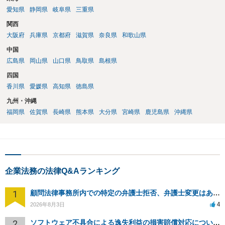
愛知県
静岡県
岐阜県
三重県
関西
大阪府
兵庫県
京都府
滋賀県
奈良県
和歌山県
中国
広島県
岡山県
山口県
鳥取県
島根県
四国
香川県
愛媛県
高知県
徳島県
九州・沖縄
福岡県
佐賀県
長崎県
熊本県
大分県
宮崎県
鹿児島県
沖縄県
企業法務の法律Q&Aランキング
1
顧問法律事務所内での特定の弁護士拒否、弁護士変更はあり？一般論でも構いません。
4
2026年8月3日
2
ソフトウェア不具合による逸失利益の損害賠償対応について相談