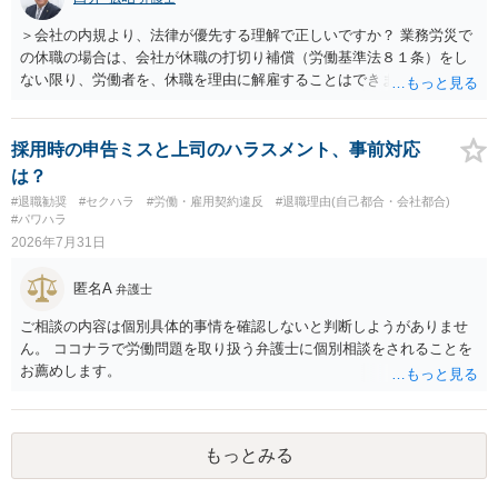
ースにする、算定根拠を明確化する、違約金ではなく「合理的な実
費・未回収費用のみ」に限定する、などが典型です。 ・弁護士に契約
＞会社の内規より、法律が優先する理解で正しいですか？ 業務労災で
前に契約書の内容をレビューしてもらう価値は十分にあると思われま
の休職の場合は、会社が休職の打切り補償（労働基準法８１条）をし
す。 争点は、契約類型が雇用か業務委託か、実態として労働者性があ
ない限り、労働者を、休職を理由に解雇することはできません（労働
るか、解除事由が双方にどう定められているか、違約金の算定根拠が
基準法19条）。 会社の就業規則にて定められている休職期間及び休職
合理的か、という複数論点に分かれます。契約前なら、交渉のパワー
期間満了による退職は、業務労災への適用はありませんので、ご安心
バランスの問題もありますが、修正余地があるうえ、後から争うより
ください。 仮に会社が打切り補償をせずに解雇した場合は、不当解雇
採用時の申告ミスと上司のハラスメント、事前対応
コストを抑えやすいので、資料等を持参の上弁護士に確認されること
に当たります。 ＞労災の休業補償と、所得補償保険の保険金とは別
は？
をお勧めします。 ・事務所側の解除でも、解除理由によってはタレン
に、受け取れる金銭はありますでしょうか？ 業務労災の場合は、会社
#退職勧奨
#セクハラ
#労働・雇用契約違反
#退職理由(自己都合・会社都合)
ト側に損害賠償が発生する建付けになっていることはあります。ただ
の安全配慮義務違反が認められると解されますので、会社の損害賠償
#パワハラ
し、事務所側が一方的に解除したのにタレントへ違約金を課す設計
責任（治療費、通院慰謝料、入院費、入院慰謝料、後遺障害慰謝料、
2026年7月31日
は、合理性や対価性を欠くとして争いやすいです。逆に、タレント側
逸失利益等）が認められる可能性が高いと思われます。 また、業務労
の重大な契約違反がある場合は、実損害の範囲で請求される可能性は
災での第三者行為傷害（同僚の不注意等による事故）の場合は、当該
匿名A
弁護士
あります。
第三者の賠償責任も考えられます。 労災で支払われた分は、損害額か
ら控除（損益相殺）されますが、それを超えた部分は、会社もしく
ご相談の内容は個別具体的事情を確認しないと判断しようがありませ
は、第三者から支払ってもらうことになります。 会社等との交渉が必
ん。 ココナラで労働問題を取り扱う弁護士に個別相談をされることを
要になると思います（良い会社でしたら、自ら話してくると思います
お薦めします。
が・・・）。極めて専門的な話ですので、詳細もしくは対応を最寄り
の弁護士にご相談ください。 以上、ご参考まで。
もっとみる