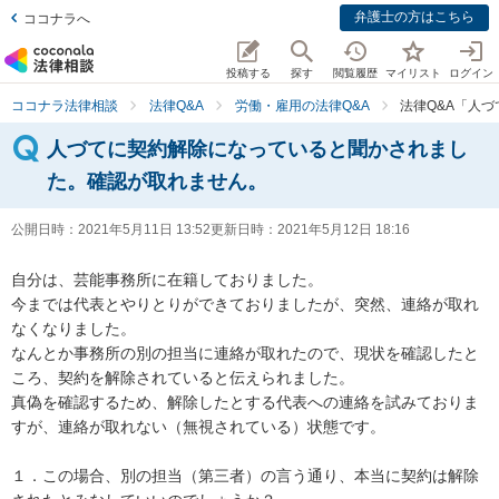
弁護士の方はこちら
ココナラへ
投稿する
探す
閲覧履歴
マイリスト
ログイン
ココナラ法律相談
法律Q&A
労働・雇用の法律Q&A
法律Q&A「人
人づてに契約解除になっていると聞かされまし
た。確認が取れません。
公開日時：
2021年5月11日 13:52
更新日時：
2021年5月12日 18:16
自分は、芸能事務所に在籍しておりました。

今までは代表とやりとりができておりましたが、突然、連絡が取れ
なくなりました。

なんとか事務所の別の担当に連絡が取れたので、現状を確認したと
ころ、契約を解除されていると伝えられました。

真偽を確認するため、解除したとする代表への連絡を試みておりま
すが、連絡が取れない（無視されている）状態です。

１．この場合、別の担当（第三者）の言う通り、本当に契約は解除