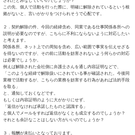
されたとみなしていいのでしょうか？

この先、個人で活動を行った際に、明確に解除されているという根
拠がないと、言いがかりをつけられそうで心配です。

２．契約解除の件、今回の経緯含め、同業である仕事関係各所への
説明が必要なのですが、こちらに不利にならないように対応したい
と考えます。

関係各所、ネット上での周知を含め、広い範囲で事実を伝えせざる
を得ないのですが、その前に活動を妨害されないよう何らかの対応
は必要でしょうか。

例えば解除された会社側に弁護士さんを通し内容証明などで、

「このような経緯で解除扱いにされている事が確認された。今後同
業種で活動するが、こちらの業務を妨害する行為があれば法的手段
を取る」

と、通知しておくなどです。

もしくは内容証明のように大がかりにせず、

「返信がなければ承諾したものと認識する」

と個人でメールをすれば返信がなくとも成立するのでしょうか？

それとも余計なことはしない方がいいのでしょうか？

３．報酬が未払いとなっております。
