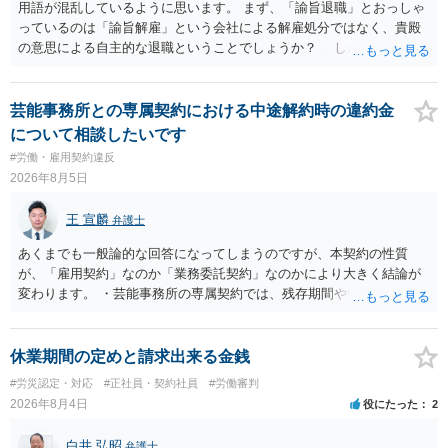
用語が混乱しているように思います。 まず、「諭旨退職」とおっしゃ
っているのは「諭旨解雇」という会社による解雇処分ではなく、貴殿
の意思による自主的な退職ということでしょうか？ しかし、記載さ
れた経緯からすると、事実上は解雇処分であると解する余地がありま
す。 その場合、解雇には客観的で合理的な理由が必要であり、かつ
解雇という処分が社会通念上相当と認められない限り、解雇は無効で
芸能事務所との専属契約における中途解約時の違約金
す。 結局、貴殿のネット炎上の内容や原因、勤務先に与えた影響な
について相談したいです
どを具体的に検討しなければ、何とも申し上げることができません。
#労働・雇用契約違反
また、育児休業法関係の問題もあるかもしれません。 ある程度労働
2026年8月5日
法に関する専門的な知識が必要な事案ですので、一度、お近くの弁護
士にご相談下さい。
王 宣麟
弁護士
あくまでも一般論的な回答になってしまうのですが、本契約の性質
が、「雇用契約」なのか「業務委託契約」なのかにより大きく結論が
変わります。 ・芸能事務所の専属契約では、残存期間や報酬額、投下
コストを基準に違約金や損害金を設定する例はあります。ただし、実
務上よくあるからといって当然に適法という意味ではなく、実際の損
害との対応関係や合理性が重要です。 ・違約金に上限がなくても、常
休業期間の定めと請求出来る金銭
に有効になるわけではありません。契約が労働契約に近い実態なら労
#労災認定・対応
#正社員・契約社員
#労働審判
基法16条で無効となる余地があり、そうでなくても、金額が事務所の
2026年8月4日
役にたった
2
損害と比べて過大なら無効や減額が争点になります。 ・契約前の修正
交渉は一般的です。 交渉の方向としては、上限額を設ける、実損害ベ
白井 弘昭
弁護士