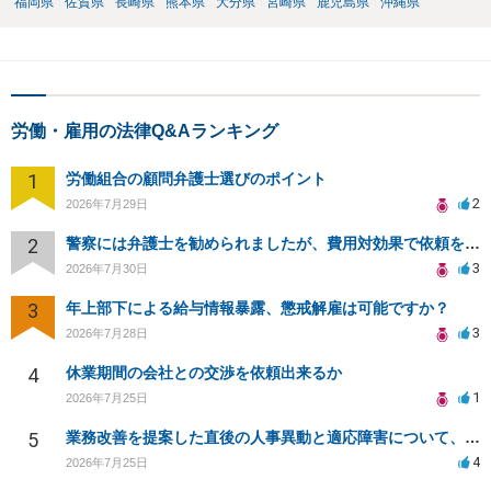
福岡県
佐賀県
長崎県
熊本県
大分県
宮崎県
鹿児島県
沖縄県
労働・雇用の法律Q&Aランキング
1
労働組合の顧問弁護士選びのポイント
2
2026年7月29日
2
警察には弁護士を勧められましたが、費用対効果で依頼をすることを躊躇しています。
3
2026年7月30日
3
年上部下による給与情報暴露、懲戒解雇は可能ですか？
3
2026年7月28日
4
休業期間の会社との交渉を依頼出来るか
1
2026年7月25日
5
業務改善を提案した直後の人事異動と適応障害について、法的に問題があるか相談したいです。
4
2026年7月25日