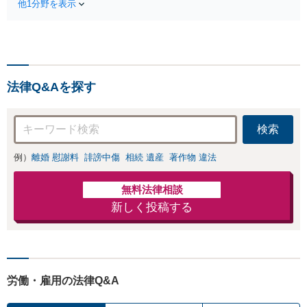
養育費の未払い／
他1分野を表示
実現を目指します。遺
財産分与／慰謝料
留分に配慮した遺言書
請求などの解決実
作成で、後のトラブル
績多数！相手から
回避を。依頼者の状況
「払えない」と言
に最適な文案を考え出
われても諦めずに
します【初回相談30分
ご相談ください
法律Q&Aを探す
無料】
【初回相談30分無
料】
検索
例）
離婚 慰謝料
誹謗中傷
相続 遺産
著作物 違法
無料法律相談
新しく投稿する
労働・雇用の法律Q&A