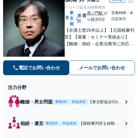
グローブ総合法律事務所
東
虎ノ門駅
か
営業時間：本
港
京
|
日定休日
ら徒歩5分
区
都
【弁護士歴25年以上】【元国税審判
官】【著書・セミナー実績あり】
【離婚・相続・企業法務等に対応】
不安やご事情を丁寧にお伺いし、わ
かりすくご説明し最適な解決策をご
提案します
電話でお問い合わせ
メールでお問い合わせ
注力分野
離婚・男女問題
【東京駅徒歩5分】
事例2件
料金表有
【弁護士歴20年】
【子連れ相談可】
具体的なビジョン
相続・遺言
【国税審判官を経験】
事例1件
料金表有
を描けるアドバイ
【東京駅徒歩5分】豊富
スを実施します。
なノウハウと交渉力で