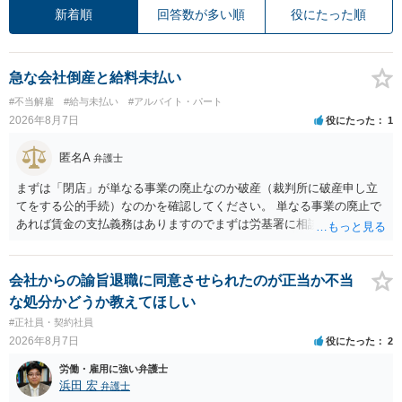
新着順
回答数が多い順
役にたった順
急な会社倒産と給料未払い
#不当解雇
#給与未払い
#アルバイト・パート
2026年8月7日
役にたった
1
匿名A
弁護士
まずは「閉店」が単なる事業の廃止なのか破産（裁判所に破産申し立
てをする公的手続）なのかを確認してください。 単なる事業の廃止で
あれば賃金の支払義務はありますのでまずは労基署に相談してくださ
い。破産申立てであれば破産手続きの中で破産管財人から（全額は難
しいかもしれませんが）賃金などの労働債権は他の債務より優先して
支払われます。ただし支払までにかなり時間がかかるでしょう。 さら
会社からの諭旨退職に同意させられたのが正当か不当
に、「独立行政法人労働者健康安全機構 」という公的機関が未払賃金
な処分かどうか教えてほしい
の立替事業を行っています。詳しくは、同機構の＜未払賃金立替払相
#正社員・契約社員
談コーナー＞ TEL 044-431-8663 相談時間：土日祝日を除く9:15～1
2026年8月7日
役にたった
2
7:00 に相談してみてください。同じように未払となった他の従業員の
方がいれば一緒に相談してみるといいでしょう。
労働・雇用に強い弁護士
浜田 宏
弁護士