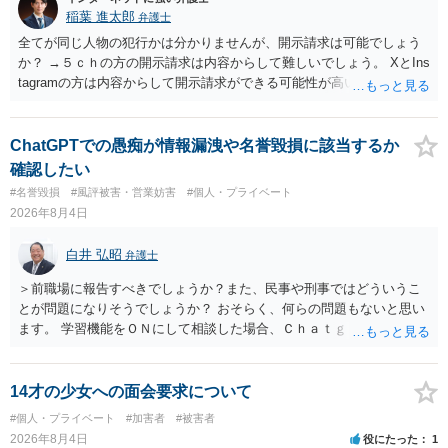
稲葉 進太郎
弁護士
全てが同じ人物の犯行かは分かりませんが、開示請求は可能でしょう
か？ →５ｃｈの方の開示請求は内容からして難しいでしょう。 XとIns
tagramの方は内容からして開示請求ができる可能性が高いでしょう。
ただ、アカウントが削除されていると開示請求は失敗する可能性が高
いでしょう。７月中にアカウントが削除されている場合、今から進め
ても失敗する可能性が高いように思われます。 相手を特定できた場
ChatGPTでの愚痴が情報漏洩や名誉毀損に該当するか
合、相手に全ての弁護士費用を負担させることは可能でしょうか？ →
確認したい
訴訟外の交渉で相手方が認めれば負担させることができるでしょう。
#名誉毀損
#風評被害・営業妨害
#個人・プライベート
訴訟で判決となった場合は、実際の弁護士費用が認められる場合と認
2026年8月4日
められない場合があり何ともいえないところでしょう。
白井 弘昭
弁護士
＞前職場に報告すべきでしょうか？また、民事や刑事ではどういうこ
とが問題になりそうでしょうか？ おそらく、何らの問題もないと思い
ます。 学習機能をＯＮにして相談した場合、Ｃｈａｔｇｐｔがｏｐｅ
ｎＡＩに相談内容を蓄積し、他の質問者への何らかの回答の際に参照
する可能性がありますが、個人名や会社名を特定していない限り、一
般論として抽象化されて回答に織り込まれる可能性が生じるにすぎま
14才の少女への面会要求について
せんので、その情報自体が、秘密情報に当たるとは思えませんし、名
#個人・プライベート
#加害者
#被害者
誉棄損として、個人や会社に対する誹謗中傷の不特定多数への公開に
2026年8月4日
役にたった
1