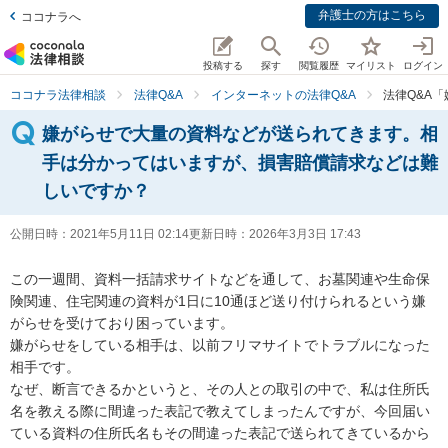
弁護士の方はこちら
ココナラへ
投稿する
探す
閲覧履歴
マイリスト
ログイン
ココナラ法律相談
法律Q&A
インターネットの法律Q&A
法律Q&A
嫌がらせで大量の資料などが送られてきます。相
手は分かってはいますが、損害賠償請求などは難
しいですか？
公開日時：
2021年5月11日 02:14
更新日時：
2026年3月3日 17:43
この一週間、資料一括請求サイトなどを通して、お墓関連や生命保
険関連、住宅関連の資料が1日に10通ほど送り付けられるという嫌
がらせを受けており困っています。

嫌がらせをしている相手は、以前フリマサイトでトラブルになった
相手です。

なぜ、断言できるかというと、その人との取引の中で、私は住所氏
名を教える際に間違った表記で教えてしまったんですが、今回届い
ている資料の住所氏名もその間違った表記で送られてきているから