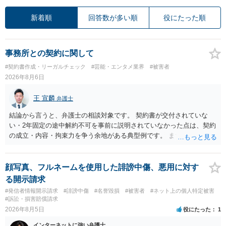
新着順
回答数が多い順
役にたった順
事務所との契約に関して
#契約書作成・リーガルチェック
#芸能・エンタメ業界
#被害者
2026年8月6日
王 宣麟
弁護士
結論から言うと、弁護士の相談対象です。 契約書が交付されていな
い・2年固定の途中解約不可を事前に説明されていなかった点は、契約
の成立・内容・拘束力を争う余地がある典型例です。 まずは、運営と
のやり取り、規約のスクショ等の証拠を集めて、弁護士に相談されて
みてはいかがでしょうか。 また同時並行で（もしまだされていないの
であれば）書面で退所意思の明確化はしておくべきだと考えます。
顔写真、フルネームを使用した誹謗中傷、悪用に対す
る開示請求
#発信者情報開示請求
#誹謗中傷
#名誉毀損
#被害者
#ネット上の個人特定被害
#訴訟・損害賠償請求
2026年8月5日
役にたった
1
インターネットに強い弁護士