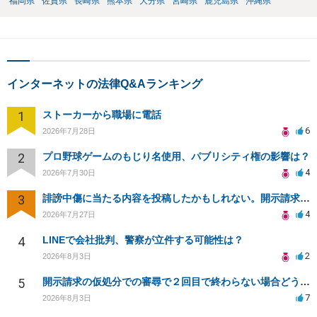
福岡県
佐賀県
長崎県
熊本県
大分県
宮崎県
鹿児島県
沖縄県
インターネットの法律Q&Aランキング
1
ストーカーから職場に電話
6
2026年7月28日
2
プロ野球ゲームのもじり名使用、パブリシティ権の影響は？
4
2026年7月30日
3
誹謗中傷に当たる内容を投稿したかもしれない。開示請求や民事刑事裁判に発展しうるのか教えて欲しい。
4
2026年7月27日
4
LINEで会社批判、警察が立件する可能性は？
2
2026年8月3日
5
開示請求の仮処分での審尋で２回目で終わらない場合どうしたらいいですか
7
2026年8月3日