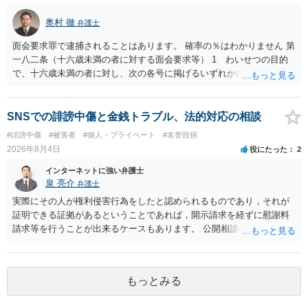
当たるとも思われません。 もちろん、誰がその内容をｃｈａｔｇｐｔ
に入力したかも第三者にしられることはないので、個人や会社の特定
奥村 徹
弁護士
をせずに書き込んだことで（おそらく特定して書き込んだとして
も）、相談者さんが刑事民事の責任に問われることはないでしょう。
面会要求罪で逮捕されることはあります。 確率の％はわかりません 第
私見ながらご参考まで。
一八二条（十六歳未満の者に対する面会要求等） 1 わいせつの目的
で、十六歳未満の者に対し、次の各号に掲げるいずれかの行為をした
者（当該十六歳未満の者が十三歳以上である場合については、その者
が生まれた日より五年以上前の日に生まれた者に限る。）は、一年以
下の拘禁刑又は五十万円以下の罰金に処する。 一 威迫し、偽計を用
SNSでの誹謗中傷と金銭トラブル、法的対応の相談
い又は誘惑して面会を要求すること。 二 拒まれたにもかかわらず、
#誹謗中傷
#被害者
#個人・プライベート
#名誉毀損
反復して面会を要求すること。 三 金銭その他の利益を供与し、又は
2026年8月4日
役にたった
2
その申込み若しくは約束をして面会を要求すること。 2前項の罪を犯
し、よってわいせつの目的で当該十六歳未満の者と面会をした者は、
インターネットに強い弁護士
二年以下の拘禁刑又は百万円以下の罰金に処する。
泉 亮介
弁護士
実際にその人が権利侵害行為をしたと認められるものであり，それが
証明できる証拠があるということであれば，開示請求を経ずに慰謝料
請求等を行うことが出来るケースもあります。 公開相談の場では回答
は難しいかと思われますので，お手持ちの証拠資料を持参の上弁護士
に個別に相談されると良いでしょう。
もっとみる