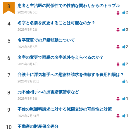
3
患者と主治医の関係性での性的な関わりからのトラブル
2
2026年8月5日
4
名字と名前を変更することは可能なのか？
3
2026年8月2日
5
名字変更での戸籍移動について
2
2026年8月5日
6
名字の変更で両親の名字以外をえらべるのか？
2
2026年8月4日
7
弁護士に浮気相手への慰謝料請求を依頼する費用相場は？
5
2026年7月28日
8
元不倫相手への損害賠償請求など
1
2026年8月6日
9
不倫の慰謝料請求に対する減額交渉の可能性と対策
1
2026年7月31日
10
不動産の財産保全処分