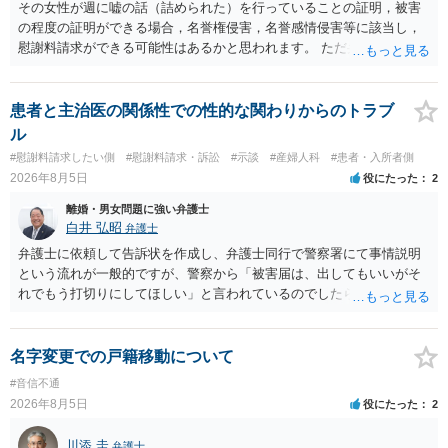
その女性が週に嘘の話（詰められた）を行っていることの証明，被害
の程度の証明ができる場合，名誉権侵害，名誉感情侵害等に該当し，
慰謝料請求ができる可能性はあるかと思われます。 ただ弁護士費用を
考えると費用倒れとなるリスクも考えられるため，慎重にご検討され
た方が良いでしょう。
患者と主治医の関係性での性的な関わりからのトラブ
ル
#慰謝料請求したい側
#慰謝料請求・訴訟
#示談
#産婦人科
#患者・入所者側
2026年8月5日
役にたった
2
離婚・男女問題に強い弁護士
白井 弘昭
弁護士
弁護士に依頼して告訴状を作成し、弁護士同行で警察署にて事情説明
という流れが一般的ですが、警察から「被害届は、出してもいいがそ
れでもう打切りにしてほしい」と言われているのでしたら、あまり結
論は変わらないかもしれないですね。 所轄の警察を飛び越えて、直接
検察庁に訴えるのもありかもしれないですが、実際に捜査をするの
は、結局所轄だと思われますので、やはり結論は変わらないかもしれ
名字変更での戸籍移動について
ないです。 一度、最寄りの「刑事に強い」とうたっている弁護士に相
#音信不通
談してみてはいかがでしょうか。 以上、ご参考まで。
2026年8月5日
役にたった
2
川添 圭
弁護士