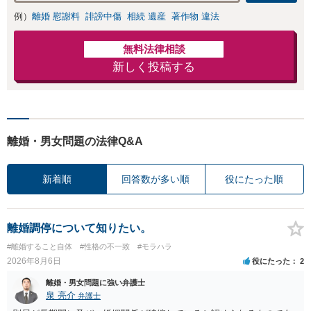
例）
離婚 慰謝料
誹謗中傷
相続 遺産
著作物 違法
無料法律相談
新しく投稿する
離婚・男女問題の法律Q&A
新着順
回答数が多い順
役にたった順
離婚調停について知りたい。
#離婚すること自体
#性格の不一致
#モラハラ
2026年8月6日
役にたった
2
離婚・男女問題に強い弁護士
泉 亮介
弁護士