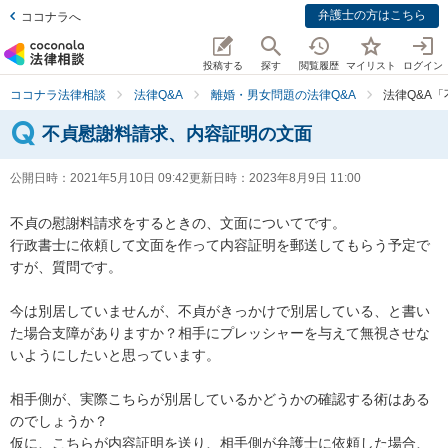
弁護士の方はこちら
ココナラへ
投稿する
探す
閲覧履歴
マイリスト
ログイン
ココナラ法律相談
法律Q&A
離婚・男女問題の法律Q&A
法律Q&A
不貞慰謝料請求、内容証明の文面
公開日時：
2021年5月10日 09:42
更新日時：
2023年8月9日 11:00
不貞の慰謝料請求をするときの、文面についてです。

行政書士に依頼して文面を作って内容証明を郵送してもらう予定で
すが、質問です。

今は別居していませんが、不貞がきっかけで別居している、と書い
た場合支障がありますか？相手にプレッシャーを与えて無視させな
いようにしたいと思っています。

相手側が、実際こちらが別居しているかどうかの確認する術はある
のでしょうか？

仮に、こちらが内容証明を送り、相手側が弁護士に依頼した場合、