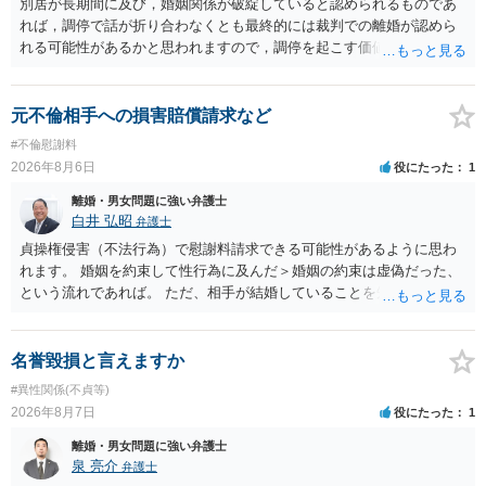
別居が長期間に及び，婚姻関係が破綻していると認められるものであ
れば，調停で話が折り合わなくとも最終的には裁判での離婚が認めら
れる可能性があるかと思われますので，調停を起こす価値はあるよう
に思われます。 もっとも，調停については，お互いの合意がない限り
は調停が成立するということはないため，相手が合意するメリットを
だしてでも調停で終わらせるよう努めるのか，裁判離婚を見据えて調
元不倫相手への損害賠償請求など
停での離婚に固執しないかいずれかの対応は必要となるかと思われま
#不倫慰謝料
す。 お一人で対応するのは難しい側面もありますので弁護士を立てる
2026年8月6日
役にたった
1
ことを検討されると良いかと思われます。
離婚・男女問題に強い弁護士
白井 弘昭
弁護士
貞操権侵害（不法行為）で慰謝料請求できる可能性があるように思わ
れます。 婚姻を約束して性行為に及んだ＞婚姻の約束は虚偽だった、
という流れであれば。 ただ、相手が結婚していることを知って行為に
及んでいるのであれば、婚姻できないことについて相談者さんの帰責
性も認められそうですので、あまり慰謝料は高額にならないように思
われます。 一度、最寄りの弁護士に相談してみてください。
名誉毀損と言えますか
#異性関係(不貞等)
2026年8月7日
役にたった
1
離婚・男女問題に強い弁護士
泉 亮介
弁護士