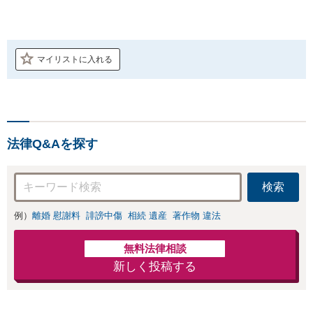
マイリストに入れる
法律Q&Aを探す
検索
例）
離婚 慰謝料
誹謗中傷
相続 遺産
著作物 違法
無料法律相談
新しく投稿する