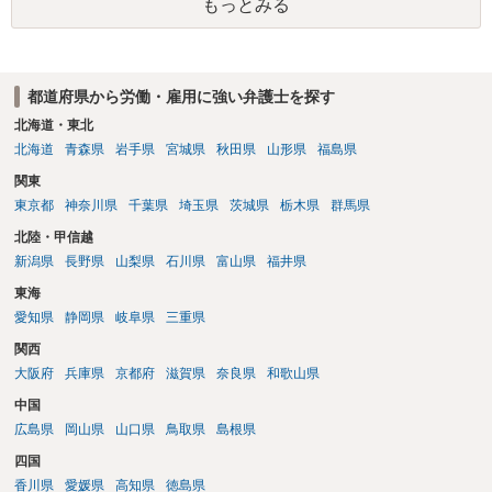
コストを抑えやすいので、資料等を持参の上弁護士に確認されること
もっとみる
に当たります。 ＞労災の休業補償と、所得補償保険の保険金とは別
をお勧めします。 ・事務所側の解除でも、解除理由によってはタレン
に、受け取れる金銭はありますでしょうか？ 業務労災の場合は、会社
ト側に損害賠償が発生する建付けになっていることはあります。ただ
の安全配慮義務違反が認められると解されますので、会社の損害賠償
し、事務所側が一方的に解除したのにタレントへ違約金を課す設計
責任（治療費、通院慰謝料、入院費、入院慰謝料、後遺障害慰謝料、
は、合理性や対価性を欠くとして争いやすいです。逆に、タレント側
都道府県から労働・雇用に強い弁護士を探す
逸失利益等）が認められる可能性が高いと思われます。 また、業務労
の重大な契約違反がある場合は、実損害の範囲で請求される可能性は
災での第三者行為傷害（同僚の不注意等による事故）の場合は、当該
北海道・東北
あります。
第三者の賠償責任も考えられます。 労災で支払われた分は、損害額か
北海道
青森県
岩手県
宮城県
秋田県
山形県
福島県
ら控除（損益相殺）されますが、それを超えた部分は、会社もしく
関東
は、第三者から支払ってもらうことになります。 会社等との交渉が必
東京都
神奈川県
千葉県
埼玉県
茨城県
栃木県
群馬県
要になると思います（良い会社でしたら、自ら話してくると思います
が・・・）。極めて専門的な話ですので、詳細もしくは対応を最寄り
北陸・甲信越
の弁護士にご相談ください。 以上、ご参考まで。
新潟県
長野県
山梨県
石川県
富山県
福井県
東海
愛知県
静岡県
岐阜県
三重県
関西
大阪府
兵庫県
京都府
滋賀県
奈良県
和歌山県
中国
広島県
岡山県
山口県
鳥取県
島根県
四国
香川県
愛媛県
高知県
徳島県