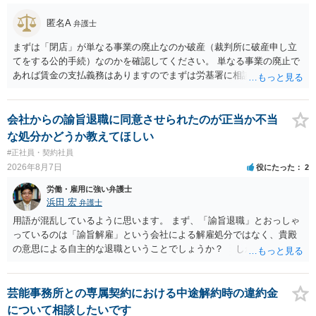
う）、放置をすることは望ましい状態ではないと思料いたします。
匿名A
弁護士
まずは「閉店」が単なる事業の廃止なのか破産（裁判所に破産申し立
てをする公的手続）なのかを確認してください。 単なる事業の廃止で
あれば賃金の支払義務はありますのでまずは労基署に相談してくださ
い。破産申立てであれば破産手続きの中で破産管財人から（全額は難
しいかもしれませんが）賃金などの労働債権は他の債務より優先して
支払われます。ただし支払までにかなり時間がかかるでしょう。 さら
会社からの諭旨退職に同意させられたのが正当か不当
に、「独立行政法人労働者健康安全機構 」という公的機関が未払賃金
な処分かどうか教えてほしい
の立替事業を行っています。詳しくは、同機構の＜未払賃金立替払相
#正社員・契約社員
談コーナー＞ TEL 044-431-8663 相談時間：土日祝日を除く9:15～1
2026年8月7日
役にたった
2
7:00 に相談してみてください。同じように未払となった他の従業員の
方がいれば一緒に相談してみるといいでしょう。
労働・雇用に強い弁護士
浜田 宏
弁護士
用語が混乱しているように思います。 まず、「諭旨退職」とおっしゃ
っているのは「諭旨解雇」という会社による解雇処分ではなく、貴殿
の意思による自主的な退職ということでしょうか？ しかし、記載さ
れた経緯からすると、事実上は解雇処分であると解する余地がありま
す。 その場合、解雇には客観的で合理的な理由が必要であり、かつ
解雇という処分が社会通念上相当と認められない限り、解雇は無効で
芸能事務所との専属契約における中途解約時の違約金
す。 結局、貴殿のネット炎上の内容や原因、勤務先に与えた影響な
について相談したいです