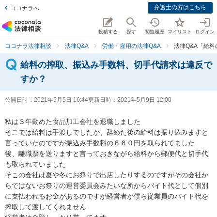
弁護士の方はこちら
ココナラへ
投稿する
探す
閲覧履歴
マイリスト
ログイン
ココナラ法律相談
法律Q&A
労働・雇用の法律Q&A
法律Q&A「給
給料の搾取、振込み手数料、切手代請求は違反で
すか？
公開日時：
2021年5月5日 16:44
更新日時：
2021年5月9日 12:00
私は３年勤めた食品加工会社を退職しました

そこでは給料は手渡しでしたが、辞めた後の給料は振り込みますと
言っていたのですが振込み手数料の６６０円を取られてました

後、離職票を送りますと言っておきながら給料から郵便代と切手代
も取られていました

そこの会社は夏や冬にお祭りで出店したりするのですがその会社か
らではないお祭りの運営委員会みたいな所からバイト代として個別
に支払われるお金があるのですが経営者が僕ら従業員のバイト代を
搾取して渡してくれません
