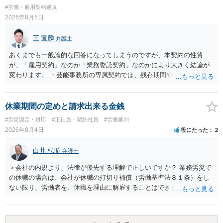
どを具体的に検討しなければ、何とも申し上げることができません。
#労働・雇用契約違反
また、育児休業法関係の問題もあるかもしれません。 ある程度労働
2026年8月5日
法に関する専門的な知識が必要な事案ですので、一度、お近くの弁護
士にご相談下さい。
王 宣麟
弁護士
あくまでも一般論的な回答になってしまうのですが、本契約の性質
が、「雇用契約」なのか「業務委託契約」なのかにより大きく結論が
変わります。 ・芸能事務所の専属契約では、残存期間や報酬額、投下
コストを基準に違約金や損害金を設定する例はあります。ただし、実
務上よくあるからといって当然に適法という意味ではなく、実際の損
害との対応関係や合理性が重要です。 ・違約金に上限がなくても、常
休業期間の定めと請求出来る金銭
に有効になるわけではありません。契約が労働契約に近い実態なら労
#労災認定・対応
#正社員・契約社員
#労働審判
基法16条で無効となる余地があり、そうでなくても、金額が事務所の
2026年8月4日
役にたった
2
損害と比べて過大なら無効や減額が争点になります。 ・契約前の修正
交渉は一般的です。 交渉の方向としては、上限額を設ける、実損害ベ
白井 弘昭
弁護士
ースにする、算定根拠を明確化する、違約金ではなく「合理的な実
費・未回収費用のみ」に限定する、などが典型です。 ・弁護士に契約
＞会社の内規より、法律が優先する理解で正しいですか？ 業務労災で
前に契約書の内容をレビューしてもらう価値は十分にあると思われま
の休職の場合は、会社が休職の打切り補償（労働基準法８１条）をし
す。 争点は、契約類型が雇用か業務委託か、実態として労働者性があ
ない限り、労働者を、休職を理由に解雇することはできません（労働
るか、解除事由が双方にどう定められているか、違約金の算定根拠が
基準法19条）。 会社の就業規則にて定められている休職期間及び休職
合理的か、という複数論点に分かれます。契約前なら、交渉のパワー
期間満了による退職は、業務労災への適用はありませんので、ご安心
バランスの問題もありますが、修正余地があるうえ、後から争うより
ください。 仮に会社が打切り補償をせずに解雇した場合は、不当解雇