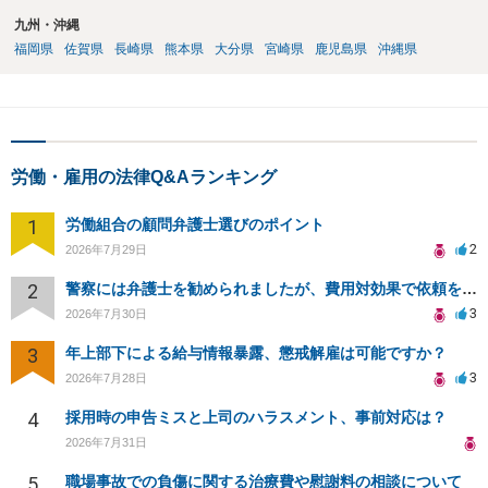
九州・沖縄
福岡県
佐賀県
長崎県
熊本県
大分県
宮崎県
鹿児島県
沖縄県
労働・雇用の法律Q&Aランキング
1
労働組合の顧問弁護士選びのポイント
2
2026年7月29日
2
警察には弁護士を勧められましたが、費用対効果で依頼をすることを躊躇しています。
3
2026年7月30日
3
年上部下による給与情報暴露、懲戒解雇は可能ですか？
3
2026年7月28日
4
採用時の申告ミスと上司のハラスメント、事前対応は？
2026年7月31日
5
職場事故での負傷に関する治療費や慰謝料の相談について