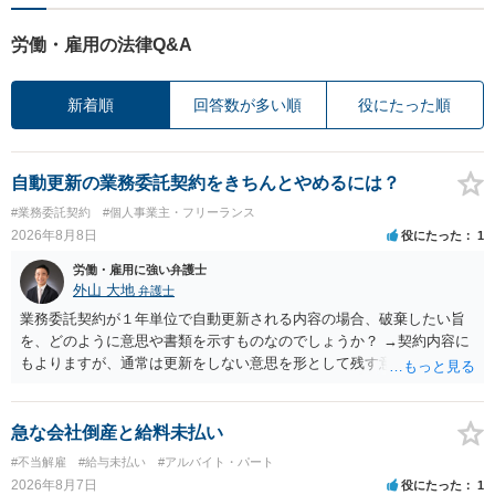
労働・雇用の法律Q&A
新着順
回答数が多い順
役にたった順
自動更新の業務委託契約をきちんとやめるには？
#業務委託契約
#個人事業主・フリーランス
2026年8月8日
役にたった
1
労働・雇用に強い弁護士
外山 大地
弁護士
業務委託契約が１年単位で自動更新される内容の場合、破棄したい旨
を、どのように意思や書類を示すものなのでしょうか？ →契約内容に
もよりますが、通常は更新をしない意思を形として残す意味で、書面
やメールで伝えることが多いという印象です。 そのような形だけの数
の確保の他に何か企業側にメリットがあるのでしょうか？ →企業側の
メリットは分かりかねますが、ご質問者様が業務を受託する側のお立
急な会社倒産と給料未払い
場であれば、自動更新で契約が延長されると、企業側は報酬を支払う
#不当解雇
#給与未払い
#アルバイト・パート
義務を負うことになるので（ご質問者様も業務を提供する義務を負
2026年8月7日
役にたった
1