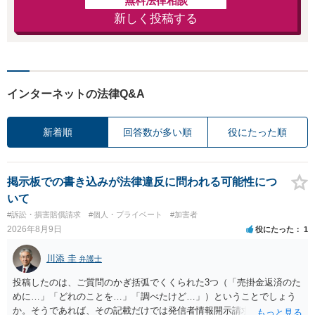
無料法律相談
新しく投稿する
インターネットの法律Q&A
新着順
回答数が多い順
役にたった順
掲示板での書き込みが法律違反に問われる可能性につ
いて
#訴訟・損害賠償請求
#個人・プライベート
#加害者
2026年8月9日
役にたった
1
川添 圭
弁護士
投稿したのは、ご質問のかぎ括弧でくくられた3つ（「売掛金返済のた
めに…」「どれのことを…」「調べたけど…」）ということでしょう
か。そうであれば、その記載だけでは発信者情報開示請求が認められ