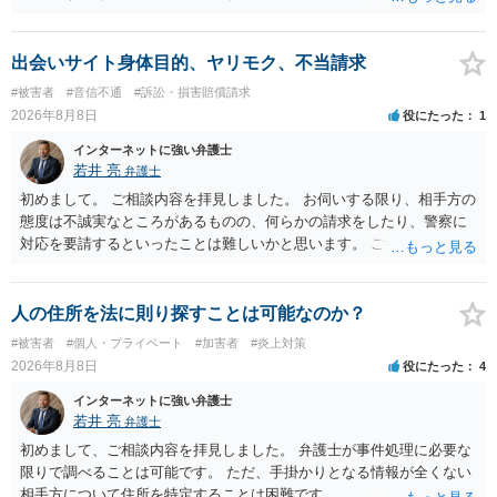
るような内容ではありません（申し立ててもほぼ門前払いに近い）。
ただ、「328が名誉毀損、偽計業務妨害、侮辱罪、ストーカー等に関す
る法律違反に該当するといわれ」とのことですので、ご質問に書かれ
出会いサイト身体目的、ヤリモク、不当請求
ていない何らかの背景事情があれば、回答は180度変わるかもしれませ
#被害者
#音信不通
#訴訟・損害賠償請求
ん。公開の場で詳細を投稿することは不適当と思われますので、弁護
2026年8月8日
役にたった
1
士へ直接相談した方がよいでしょう。
インターネットに強い弁護士
若井 亮
弁護士
初めまして。 ご相談内容を拝見しました。 お伺いする限り、相手方の
態度は不誠実なところがあるものの、何らかの請求をしたり、警察に
対応を要請するといったことは難しいかと思います。 ご参考になれば
幸いです。
人の住所を法に則り探すことは可能なのか？
#被害者
#個人・プライベート
#加害者
#炎上対策
2026年8月8日
役にたった
4
インターネットに強い弁護士
若井 亮
弁護士
初めまして、ご相談内容を拝見しました。 弁護士が事件処理に必要な
限りで調べることは可能です。 ただ、手掛かりとなる情報が全くない
相手方について住所を特定することは困難です。