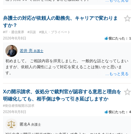
弁護士の対応が依頼人の勤務先、キャリアで変わりま
すか？
#IT・通信業界
#示談
#個人・プライベート
2026年8月8日
役にたった
1
若井 亮
弁護士
初めまして。 ご相談内容を拝見しました。 一般的な話となってしまい
ますが、依頼人の属性によって対応を変えることは無いかと思いま
す。
Xの開示請求、仮処分で裁判官が認容する意思と理由を
明確化しても、相手側は争って引き延ばしますか
#発信者情報開示請求
2026年8月8日
役にたった
4
匿名A
弁護士