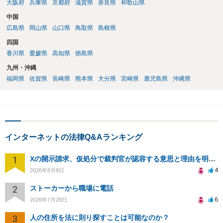
大阪府
兵庫県
京都府
滋賀県
奈良県
和歌山県
中国
広島県
岡山県
山口県
鳥取県
島根県
四国
香川県
愛媛県
高知県
徳島県
九州・沖縄
福岡県
佐賀県
長崎県
熊本県
大分県
宮崎県
鹿児島県
沖縄県
インターネットの法律Q&Aランキング
1
Xの開示請求、仮処分で裁判官が認容する意思と理由を明確化しても、相手側は争って引き延ばしますか
4
2026年8月8日
2
ストーカーから職場に電話
6
2026年7月28日
3
人の住所を法に則り探すことは可能なのか？