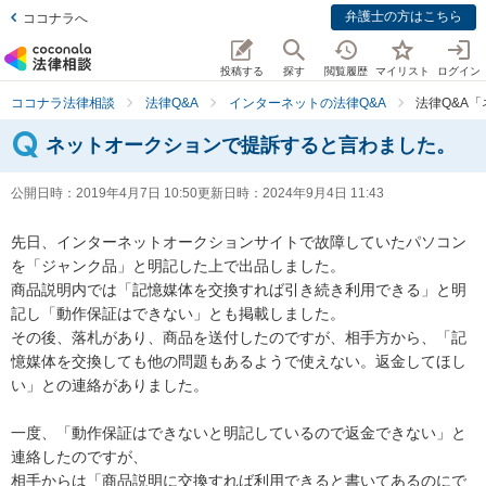
弁護士の方はこちら
ココナラへ
投稿する
探す
閲覧履歴
マイリスト
ログイン
ココナラ法律相談
法律Q&A
インターネットの法律Q&A
法律Q&A
ネットオークションで提訴すると言わました。
公開日時：
2019年4月7日 10:50
更新日時：
2024年9月4日 11:43
先日、インターネットオークションサイトで故障していたパソコン
を「ジャンク品」と明記した上で出品しました。

商品説明内では「記憶媒体を交換すれば引き続き利用できる」と明
記し「動作保証はできない」とも掲載しました。

その後、落札があり、商品を送付したのですが、相手方から、「記
憶媒体を交換しても他の問題もあるようで使えない。返金してほし
い」との連絡がありました。

一度、「動作保証はできないと明記しているので返金できない」と
連絡したのですが、

相手からは「商品説明に交換すれば利用できると書いてあるのにで