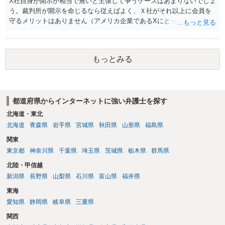
X社自身が開示が相当で無いと主張して争うケースはあまりないでしょ
う。裁判所が開示を命じるなら従えばよく、Ｘ社がそれ以上に会員を
守るメリットはありません（アメリカ企業であるXにとって、日本の会
員情報などゴミかノイズみたいなものです）。 開示要件を満たすかど
うかを争うよりも、「発信者情報の保有確認がまだできていない」な
どと言い訳して確認できるまで発令を引き伸ばす方で対応してくる方
もっとみる
が圧倒的に多いです（この作戦は必ずといっていいほど行ってきま
す）。
都道府県からインターネットに強い弁護士を探す
北海道・東北
北海道
青森県
岩手県
宮城県
秋田県
山形県
福島県
関東
東京都
神奈川県
千葉県
埼玉県
茨城県
栃木県
群馬県
北陸・甲信越
新潟県
長野県
山梨県
石川県
富山県
福井県
東海
愛知県
静岡県
岐阜県
三重県
関西