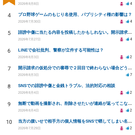
4
2026年8月8日
4
プロ野球ゲームのもじり名使用、パブリシティ権の影響は？
4
2026年7月30日
5
誹謗中傷に当たる内容を投稿したかもしれない。開示請求や民事刑事裁判に発展しうるのか教えて欲しい。
4
2026年7月27日
6
LINEで会社批判、警察が立件する可能性は？
2
2026年8月3日
7
開示請求の仮処分での審尋で２回目で終わらない場合どうしたらいいですか
7
2026年8月3日
8
SNSでの誹謗中傷と金銭トラブル、法的対応の相談
2
2026年8月4日
9
無断で動画を撮影され、削除させたいが連絡が返ってこない。
2
2026年8月4日
10
当方の腹いせで相手方の個人情報をSNSで晒してしまい名誉毀損させてしまったかもしれない
2
2026年7月29日