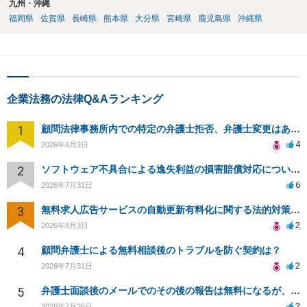
九州・沖縄
福岡県
佐賀県
長崎県
熊本県
大分県
宮崎県
鹿児島県
沖縄県
企業法務の法律Q&Aランキング
1
顧問法律事務所内での特定の弁護士拒否、弁護士変更はあり？一般論でも構いません。
4
2026年8月3日
2
ソフトウェア不具合による逸失利益の損害賠償対応について相談
6
2026年7月31日
3
無料求人広告サービスの自動更新有料化に関する法的対策は？
2
2026年8月3日
4
顧問弁護士による無料相談後のトラブルを防ぐ契約は？
2
2026年7月31日
5
弁護士面談後のメールでのその後の報告は無料になるが、弁護士として興味ありますか？
2
2026年7月26日