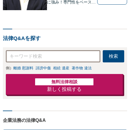
に強み！専門性をベースに
ビジネス感覚も備えた良質
なリーガルサービスをご提
供します【貿易トラブルの
相談実績100件以上】【通
関士資格を保有】【夜間・
法律Q&Aを探す
休日対応可能】
検索
例）
離婚 慰謝料
誹謗中傷
相続 遺産
著作物 違法
無料法律相談
新しく投稿する
企業法務の法律Q&A