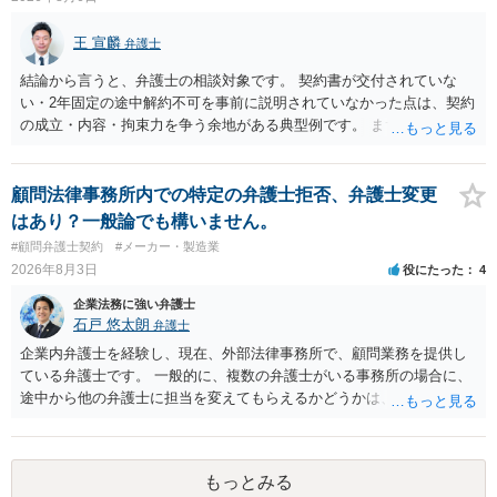
王 宣麟
弁護士
結論から言うと、弁護士の相談対象です。 契約書が交付されていな
い・2年固定の途中解約不可を事前に説明されていなかった点は、契約
の成立・内容・拘束力を争う余地がある典型例です。 まずは、運営と
のやり取り、規約のスクショ等の証拠を集めて、弁護士に相談されて
みてはいかがでしょうか。 また同時並行で（もしまだされていないの
であれば）書面で退所意思の明確化はしておくべきだと考えます。
顧問法律事務所内での特定の弁護士拒否、弁護士変更
はあり？一般論でも構いません。
#顧問弁護士契約
#メーカー・製造業
2026年8月3日
役にたった
4
企業法務に強い弁護士
石戸 悠太朗
弁護士
企業内弁護士を経験し、現在、外部法律事務所で、顧問業務を提供し
ている弁護士です。 一般的に、複数の弁護士がいる事務所の場合に、
途中から他の弁護士に担当を変えてもらえるかどうかは、当該事務所
の代表の判断に委ねられています。 もっとも、代表としても、依頼者
が不満を抱いている弁護士を担当にすることは望ましくないため、別
の弁護士に変更するのが通常でしょう。それでも、担当弁護士を変え
もっとみる
てくれない場合は、他の弁護士の担当案件が一般で担当を変えられな