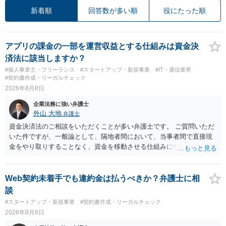
新着順
回答数が多い順
役にたった順
アプリの課金の一部を運営収益とする仕組みは資金決
済法に該当しますか？
#個人事業主・フリーランス
#スタートアップ・新規事業
#IT・通信業界
#契約書作成・リーガルチェック
2026年8月8日
企業法務に強い弁護士
外山 大地
弁護士
資金決済法のご相談をいただくことが多い弁護士です。 ご質問いただ
いた件ですが、一般論として、隔地者間において、当事者間で直接現
金をやり取りすることなく、資金を移動させる仕組みになりますの
で、為替取引（資金移動業）に該当する可能性はあります。 もっと
も、為替取引に該当し得る場合であっても、いわゆる収納代行とし
て、資金移動業の規制の対象外となる余地があります。 この点につい
Web契約未着手でも違約金は払うべきか？弁護士に相
ては、単に「利用者から資金を受け取り、寄付団体に送金する」とい
談
う資金の流れだけで判断することはできず、アプリの仕組みが利用者
#スタートアップ・新規事業
#契約書作成・リーガルチェック
と寄付団体をつなぐプラットフォームとしてどのように位置付けられ
2026年8月8日
るのか、利用者からの支払がどのような性質のものなのか、寄付の意