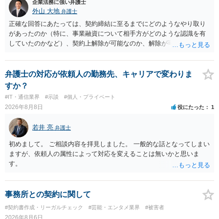
思決定や寄付のタイミングがどのように設定されているのかなど、具
企業法務に強い弁護士
体的なサービスの座組を踏まえて検討する必要があります。 そのた
外山 大地
弁護士
め、現在検討されているアプリについて、資金移動業に該当する可能
正確な回答にあたっては、契約締結に至るまでにどのようなやり取り
性があるか、また、該当する場合にどのようなサービス設計にすれば
があったのか（特に、事業融資について相手方がどのような認識を有
資金移動業に該当しない形（収納代行など）で運用できるかについて
していたのかなど）、契約上解除が可能なのか、解除が可能であると
は、具体的なサービスの仕組みを確認した上で、個別に弁護士へご相
して契約上の違約金等を支払う必要があるのかなど、契約内容や具体
談いただくことをお勧めいたします。
的な経緯を踏まえて精査する必要がございます。 そのため、事情をお
伺いした上での検討が必要となりますので、個別に弁護士へのご相談
弁護士の対応が依頼人の勤務先、キャリアで変わりま
をご検討いただければと存じます。
すか？
#IT・通信業界
#示談
#個人・プライベート
2026年8月8日
役にたった
1
若井 亮
弁護士
初めまして。 ご相談内容を拝見しました。 一般的な話となってしまい
ますが、依頼人の属性によって対応を変えることは無いかと思いま
す。
事務所との契約に関して
#契約書作成・リーガルチェック
#芸能・エンタメ業界
#被害者
2026年8月6日