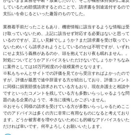
がないまま業務を中断・放棄したので、そこが機密保持契約に違反
しているため賠償請求するとのことで、請求書を別途送付するので
支払いを命じるといった趣旨のものでした。

業務着手前だったこともあり、機密情報に該当するような情報は受
け取っていないため、上記に該当せず対応する必要はないと思って
いるのですが、正しい見解でしょうか？まだ請求書を受け取ってい
ないためいくら請求されようとしているのかは不明ですが、いずれ
にせよ支払う義務があるのか、頭を抱えており夜も眠れません。。
対処についてどうかアドバイスをいただけないでしょうか？ちなみ
に案件としては10万円程度の小規模案件となります。

※私もちゃんとサイトでの評価を見てから受注すればよかったので
すが、評価が最悪で途中辞退する方が続出しており、評価コメント
に同様に損害賠償を請求されている方もおり、現在弁護士と相談中
ですといったコメントを残している方も多数いらっしゃるような問
題のある企業のようで、本当に後悔しかございません。

※おそらく同様の請求を受けている方が多数いらっしゃるためここ
でのアドバイスは多くの方に非常に有用なものになると考えており
ます。どうか被害者を増やさないためにも的確なアドバイスをいた
だければ幸いです。何卒よろしくお願いいたします。