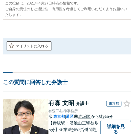
この投稿は、2021年4月27日時点の情報です。
ご自身の責任のもと適法性・有用性を考慮してご利用いただくようお願いい
たします。
マイリストに入れる
この質問に回答した弁護士
有森 文昭
弁護士
東京都
有森FA法律事務所
東京都
港区
赤坂駅
から徒歩5分
|
【赤坂駅・溜池山王駅徒歩
詳細を見
5分】企業法務や労働問題
る