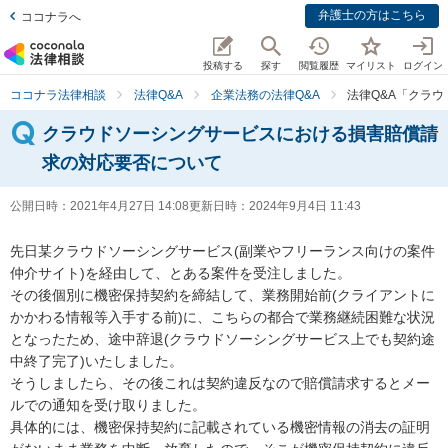
弁護士の方はこちら
ココナラへ
投稿する
探す
閲覧履歴
マイリスト
ログイン
ココナラ法律相談
法律Q&A
企業法務の法律Q&A
法律Q&A「クラ
クラウドソーシングサービスにおける損害賠償請
求の対応要否について
公開日時：
2021年4月27日 14:08
更新日時：
2024年9月4日 11:43
先日某クラウドソーシングサービス(副業やフリーランス向けの案件
仲介サイト)を経由して、とある案件を受注しました。

その後個別に機密保持契約を締結して、業務開始前(クライアントに
かかわる情報等入手する前)に、こちらの都合で業務継続困難な状況
となったため、途中辞退(クラウドソーシングサービス上でも契約途
中終了完了)いたしました。

そうしましたら、その後これは契約違反なので賠償請求するとメー
ルでの通知を受け取りました。

具体的には、機密保持契約に記載されている機密情報の消去の証明