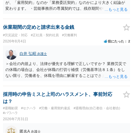
が、「雇用契約」なのか「業務委託契約」なのかにより大きく結論が
変わります。 ・芸能事務所の専属契約では、残存期間や報酬額、投下
コストを基準に違約金や損害金を設定する例はあります。ただし、実
務上よくあるからといって当然に適法という意味ではなく、実際の損
害との対応関係や合理性が重要です。 ・違約金に上限がなくても、常
休業期間の定めと請求出来る金銭
に有効になるわけではありません。契約が労働契約に近い実態なら労
#労災認定・対応
#正社員・契約社員
#労働審判
基法16条で無効となる余地があり、そうでなくても、金額が事務所の
2026年8月4日
役にたった
2
損害と比べて過大なら無効や減額が争点になります。 ・契約前の修正
交渉は一般的です。 交渉の方向としては、上限額を設ける、実損害ベ
白井 弘昭
弁護士
ースにする、算定根拠を明確化する、違約金ではなく「合理的な実
費・未回収費用のみ」に限定する、などが典型です。 ・弁護士に契約
＞会社の内規より、法律が優先する理解で正しいですか？ 業務労災で
前に契約書の内容をレビューしてもらう価値は十分にあると思われま
の休職の場合は、会社が休職の打切り補償（労働基準法８１条）をし
す。 争点は、契約類型が雇用か業務委託か、実態として労働者性があ
ない限り、労働者を、休職を理由に解雇することはできません（労働
るか、解除事由が双方にどう定められているか、違約金の算定根拠が
基準法19条）。 会社の就業規則にて定められている休職期間及び休職
合理的か、という複数論点に分かれます。契約前なら、交渉のパワー
期間満了による退職は、業務労災への適用はありませんので、ご安心
バランスの問題もありますが、修正余地があるうえ、後から争うより
ください。 仮に会社が打切り補償をせずに解雇した場合は、不当解雇
採用時の申告ミスと上司のハラスメント、事前対応
コストを抑えやすいので、資料等を持参の上弁護士に確認されること
に当たります。 ＞労災の休業補償と、所得補償保険の保険金とは別
は？
をお勧めします。 ・事務所側の解除でも、解除理由によってはタレン
に、受け取れる金銭はありますでしょうか？ 業務労災の場合は、会社
#退職勧奨
#セクハラ
#労働・雇用契約違反
#退職理由(自己都合・会社都合)
ト側に損害賠償が発生する建付けになっていることはあります。ただ
の安全配慮義務違反が認められると解されますので、会社の損害賠償
#パワハラ
し、事務所側が一方的に解除したのにタレントへ違約金を課す設計
責任（治療費、通院慰謝料、入院費、入院慰謝料、後遺障害慰謝料、
2026年7月31日
は、合理性や対価性を欠くとして争いやすいです。逆に、タレント側
逸失利益等）が認められる可能性が高いと思われます。 また、業務労
の重大な契約違反がある場合は、実損害の範囲で請求される可能性は
災での第三者行為傷害（同僚の不注意等による事故）の場合は、当該
匿名A
弁護士