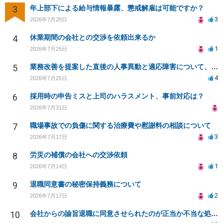
3
年上部下による給与情報暴露、懲戒解雇は可能ですか？
3
2026年7月28日
4
休業期間の会社との交渉を依頼出来るか
1
2026年7月25日
5
業務改善を提案した直後の人事異動と適応障害について、法的に問題があるか相談したいです。
4
2026年7月25日
6
採用時の申告ミスと上司のハラスメント、事前対応は？
2026年7月31日
7
職場事故での負傷に関する治療費や慰謝料の相談について
3
2026年7月17日
8
労災の補償の会社への交渉依頼
1
2026年7月14日
9
退職同意書の秘密保持義務について
2
2026年7月17日
10
会社からの諭旨退職に同意させられたのが正当か不当な処分かどうか教えてほしい