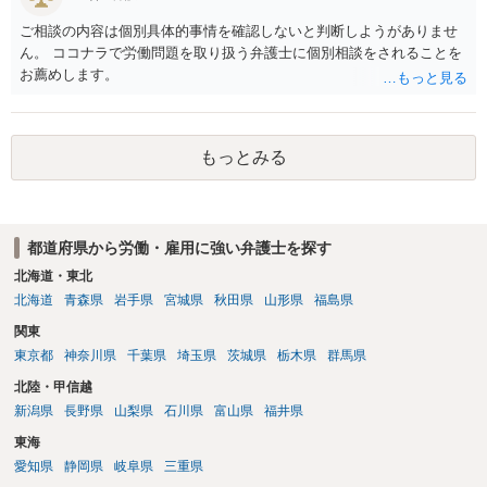
あります。
第三者の賠償責任も考えられます。 労災で支払われた分は、損害額か
ら控除（損益相殺）されますが、それを超えた部分は、会社もしく
ご相談の内容は個別具体的事情を確認しないと判断しようがありませ
は、第三者から支払ってもらうことになります。 会社等との交渉が必
ん。 ココナラで労働問題を取り扱う弁護士に個別相談をされることを
要になると思います（良い会社でしたら、自ら話してくると思います
お薦めします。
が・・・）。極めて専門的な話ですので、詳細もしくは対応を最寄り
の弁護士にご相談ください。 以上、ご参考まで。
もっとみる
都道府県から労働・雇用に強い弁護士を探す
北海道・東北
北海道
青森県
岩手県
宮城県
秋田県
山形県
福島県
関東
東京都
神奈川県
千葉県
埼玉県
茨城県
栃木県
群馬県
北陸・甲信越
新潟県
長野県
山梨県
石川県
富山県
福井県
東海
愛知県
静岡県
岐阜県
三重県