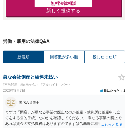
無料法律相談
新しく投稿する
労働・雇用の法律Q&A
新着順
回答数が多い順
役にたった順
急な会社倒産と給料未払い
#不当解雇
#給与未払い
#アルバイト・パート
2026年8月7日
役にたった
1
匿名A
弁護士
まずは「閉店」が単なる事業の廃止なのか破産（裁判所に破産申し立
てをする公的手続）なのかを確認してください。 単なる事業の廃止で
あれば賃金の支払義務はありますのでまずは労基署に相談してくださ