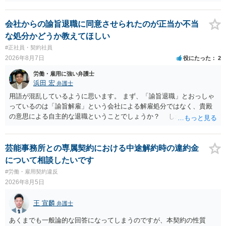
い。破産申立てであれば破産手続きの中で破産管財人から（全額は難
しいかもしれませんが）賃金などの労働債権は他の債務より優先して
支払われます。ただし支払までにかなり時間がかかるでしょう。 さら
会社からの諭旨退職に同意させられたのが正当か不当
に、「独立行政法人労働者健康安全機構 」という公的機関が未払賃金
な処分かどうか教えてほしい
の立替事業を行っています。詳しくは、同機構の＜未払賃金立替払相
#正社員・契約社員
談コーナー＞ TEL 044-431-8663 相談時間：土日祝日を除く9:15～1
2026年8月7日
役にたった
2
7:00 に相談してみてください。同じように未払となった他の従業員の
方がいれば一緒に相談してみるといいでしょう。
労働・雇用に強い弁護士
浜田 宏
弁護士
用語が混乱しているように思います。 まず、「諭旨退職」とおっしゃ
っているのは「諭旨解雇」という会社による解雇処分ではなく、貴殿
の意思による自主的な退職ということでしょうか？ しかし、記載さ
れた経緯からすると、事実上は解雇処分であると解する余地がありま
す。 その場合、解雇には客観的で合理的な理由が必要であり、かつ
解雇という処分が社会通念上相当と認められない限り、解雇は無効で
芸能事務所との専属契約における中途解約時の違約金
す。 結局、貴殿のネット炎上の内容や原因、勤務先に与えた影響な
について相談したいです
どを具体的に検討しなければ、何とも申し上げることができません。
#労働・雇用契約違反
また、育児休業法関係の問題もあるかもしれません。 ある程度労働
2026年8月5日
法に関する専門的な知識が必要な事案ですので、一度、お近くの弁護
士にご相談下さい。
王 宣麟
弁護士
あくまでも一般論的な回答になってしまうのですが、本契約の性質