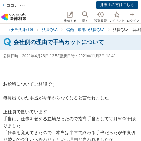
弁護士の方はこちら
ココナラへ
投稿する
探す
閲覧履歴
マイリスト
ログイン
ココナラ法律相談
法律Q&A
労働・雇用の法律Q&A
法律Q&A「会
会社側の理由で手当カットについて
公開日時：
2021年4月26日 13:53
更新日時：
2021年11月3日 18:41
お給料についてご相談です

毎月出ていた手当が今年からなくなると言われました

正社員で働いています

手当は、仕事を教える立場だったので指導手当として毎月5000円あ
りました

「仕事を覚えてきたので、本当は半年で終わる手当だったが年度切
り替えの今年から終わり」という理由と言われましたが、
