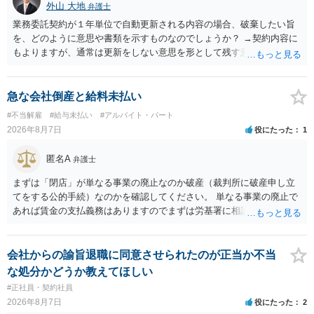
外山 大地
弁護士
業務委託契約が１年単位で自動更新される内容の場合、破棄したい旨
を、どのように意思や書類を示すものなのでしょうか？ →契約内容に
もよりますが、通常は更新をしない意思を形として残す意味で、書面
やメールで伝えることが多いという印象です。 そのような形だけの数
の確保の他に何か企業側にメリットがあるのでしょうか？ →企業側の
メリットは分かりかねますが、ご質問者様が業務を受託する側のお立
急な会社倒産と給料未払い
場であれば、自動更新で契約が延長されると、企業側は報酬を支払う
#不当解雇
#給与未払い
#アルバイト・パート
義務を負うことになるので（ご質問者様も業務を提供する義務を負
2026年8月7日
役にたった
1
う）、放置をすることは望ましい状態ではないと思料いたします。
匿名A
弁護士
まずは「閉店」が単なる事業の廃止なのか破産（裁判所に破産申し立
てをする公的手続）なのかを確認してください。 単なる事業の廃止で
あれば賃金の支払義務はありますのでまずは労基署に相談してくださ
い。破産申立てであれば破産手続きの中で破産管財人から（全額は難
しいかもしれませんが）賃金などの労働債権は他の債務より優先して
支払われます。ただし支払までにかなり時間がかかるでしょう。 さら
会社からの諭旨退職に同意させられたのが正当か不当
に、「独立行政法人労働者健康安全機構 」という公的機関が未払賃金
な処分かどうか教えてほしい
の立替事業を行っています。詳しくは、同機構の＜未払賃金立替払相
#正社員・契約社員
談コーナー＞ TEL 044-431-8663 相談時間：土日祝日を除く9:15～1
2026年8月7日
役にたった
2
7:00 に相談してみてください。同じように未払となった他の従業員の