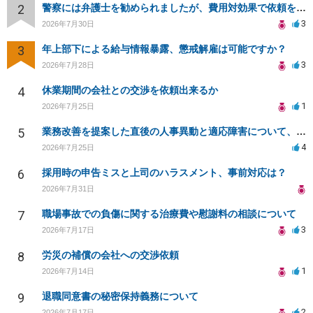
2
警察には弁護士を勧められましたが、費用対効果で依頼をすることを躊躇しています。
3
2026年7月30日
3
年上部下による給与情報暴露、懲戒解雇は可能ですか？
3
2026年7月28日
4
休業期間の会社との交渉を依頼出来るか
1
2026年7月25日
5
業務改善を提案した直後の人事異動と適応障害について、法的に問題があるか相談したいです。
4
2026年7月25日
6
採用時の申告ミスと上司のハラスメント、事前対応は？
2026年7月31日
7
職場事故での負傷に関する治療費や慰謝料の相談について
3
2026年7月17日
8
労災の補償の会社への交渉依頼
1
2026年7月14日
9
退職同意書の秘密保持義務について
2
2026年7月17日