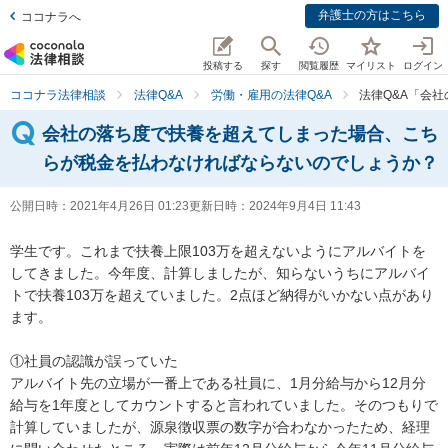
弁護士の方はこちら
ココナラへ
投稿する
探す
閲覧履歴
マイリスト
ログイン
ココナラ法律相談
法律Q&A
労働・雇用の法律Q&A
法律Q&A「会
会社の落ち度で扶養を超えてしまった場合、こち
らが税金を払わなければならないのでしょうか？
公開日時：
2021年4月26日 01:23
更新日時：
2024年9月4日 11:43
学生です。これまで扶養上限103万を超えないようにアルバイトを
してきました。今年度、計算しましたが、知らないうちにアルバイ
トで扶養103万を超えていました。2点ほど納得がいかない点があり
ます。

①社員の認識が誤っていた

アルバイト先の立場が一番上である社員に、1月分給与から12月分
給与を1年度としてカウントすると言われていました。そのつもりで
計算していましたが、源泉徴収票の数字が合わなかったため、経理