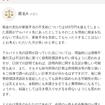
匿名A
弁護士
税金の支払や家族手当の不支給については103万円を超えてしまっ
た原因がアルバイト先にあったとしてもそのことを理由に税金を払
わないで済んだり、家族手当を支給してもらったりすることはない
とお考えいただいた方が良いかと存じます。

アルバイト先の説明が誤っていた点については、理論的には債務不
履行又は不法行為に基づく損害賠償請求を行い得るように思われま
すが、口頭での説明であれば、説明内容に関する立証が難しい可能
性もあり、また、そもそも給与所得の計算は所得税法等の取り扱い
をご自身で調べれば正しい計算方法が分かるはずですので、仮に損
害賠償請求訴訟を提起したとしても請求が認められる可能性が高い
とは言えません。金額的にも弁護士を立てると費用倒れになるでし
ょうから、結論としては泣き寝入りせざるを得ないようにも思われ
ます。

とりわけ学生のかたなのであれば、今回の一件も社会勉強の一環と