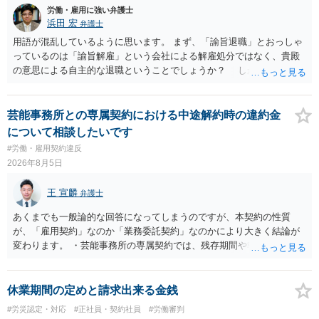
方がいれば一緒に相談してみるといいでしょう。
労働・雇用に強い弁護士
浜田 宏
弁護士
用語が混乱しているように思います。 まず、「諭旨退職」とおっしゃ
っているのは「諭旨解雇」という会社による解雇処分ではなく、貴殿
の意思による自主的な退職ということでしょうか？ しかし、記載さ
れた経緯からすると、事実上は解雇処分であると解する余地がありま
す。 その場合、解雇には客観的で合理的な理由が必要であり、かつ
解雇という処分が社会通念上相当と認められない限り、解雇は無効で
芸能事務所との専属契約における中途解約時の違約金
す。 結局、貴殿のネット炎上の内容や原因、勤務先に与えた影響な
について相談したいです
どを具体的に検討しなければ、何とも申し上げることができません。
#労働・雇用契約違反
また、育児休業法関係の問題もあるかもしれません。 ある程度労働
2026年8月5日
法に関する専門的な知識が必要な事案ですので、一度、お近くの弁護
士にご相談下さい。
王 宣麟
弁護士
あくまでも一般論的な回答になってしまうのですが、本契約の性質
が、「雇用契約」なのか「業務委託契約」なのかにより大きく結論が
変わります。 ・芸能事務所の専属契約では、残存期間や報酬額、投下
コストを基準に違約金や損害金を設定する例はあります。ただし、実
務上よくあるからといって当然に適法という意味ではなく、実際の損
害との対応関係や合理性が重要です。 ・違約金に上限がなくても、常
休業期間の定めと請求出来る金銭
に有効になるわけではありません。契約が労働契約に近い実態なら労
#労災認定・対応
#正社員・契約社員
#労働審判
基法16条で無効となる余地があり、そうでなくても、金額が事務所の