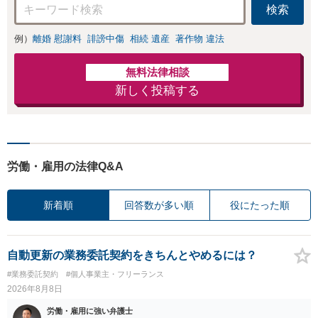
検索
例）
離婚 慰謝料
誹謗中傷
相続 遺産
著作物 違法
無料法律相談
新しく投稿する
労働・雇用の法律Q&A
新着順
回答数が多い順
役にたった順
自動更新の業務委託契約をきちんとやめるには？
#業務委託契約
#個人事業主・フリーランス
2026年8月8日
労働・雇用に強い弁護士