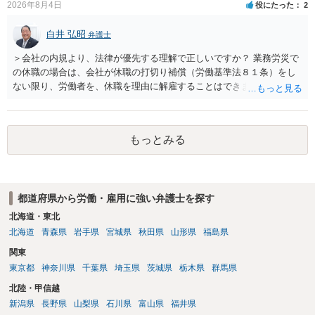
2026年8月4日
役にたった
2
損害と比べて過大なら無効や減額が争点になります。 ・契約前の修正
交渉は一般的です。 交渉の方向としては、上限額を設ける、実損害ベ
白井 弘昭
弁護士
ースにする、算定根拠を明確化する、違約金ではなく「合理的な実
費・未回収費用のみ」に限定する、などが典型です。 ・弁護士に契約
＞会社の内規より、法律が優先する理解で正しいですか？ 業務労災で
前に契約書の内容をレビューしてもらう価値は十分にあると思われま
の休職の場合は、会社が休職の打切り補償（労働基準法８１条）をし
す。 争点は、契約類型が雇用か業務委託か、実態として労働者性があ
ない限り、労働者を、休職を理由に解雇することはできません（労働
るか、解除事由が双方にどう定められているか、違約金の算定根拠が
基準法19条）。 会社の就業規則にて定められている休職期間及び休職
合理的か、という複数論点に分かれます。契約前なら、交渉のパワー
期間満了による退職は、業務労災への適用はありませんので、ご安心
バランスの問題もありますが、修正余地があるうえ、後から争うより
ください。 仮に会社が打切り補償をせずに解雇した場合は、不当解雇
コストを抑えやすいので、資料等を持参の上弁護士に確認されること
もっとみる
に当たります。 ＞労災の休業補償と、所得補償保険の保険金とは別
をお勧めします。 ・事務所側の解除でも、解除理由によってはタレン
に、受け取れる金銭はありますでしょうか？ 業務労災の場合は、会社
ト側に損害賠償が発生する建付けになっていることはあります。ただ
の安全配慮義務違反が認められると解されますので、会社の損害賠償
し、事務所側が一方的に解除したのにタレントへ違約金を課す設計
責任（治療費、通院慰謝料、入院費、入院慰謝料、後遺障害慰謝料、
は、合理性や対価性を欠くとして争いやすいです。逆に、タレント側
都道府県から労働・雇用に強い弁護士を探す
逸失利益等）が認められる可能性が高いと思われます。 また、業務労
の重大な契約違反がある場合は、実損害の範囲で請求される可能性は
災での第三者行為傷害（同僚の不注意等による事故）の場合は、当該
北海道・東北
あります。
第三者の賠償責任も考えられます。 労災で支払われた分は、損害額か
北海道
青森県
岩手県
宮城県
秋田県
山形県
福島県
ら控除（損益相殺）されますが、それを超えた部分は、会社もしく
関東
は、第三者から支払ってもらうことになります。 会社等との交渉が必
東京都
神奈川県
千葉県
埼玉県
茨城県
栃木県
群馬県
要になると思います（良い会社でしたら、自ら話してくると思います
が・・・）。極めて専門的な話ですので、詳細もしくは対応を最寄り
北陸・甲信越
の弁護士にご相談ください。 以上、ご参考まで。
新潟県
長野県
山梨県
石川県
富山県
福井県