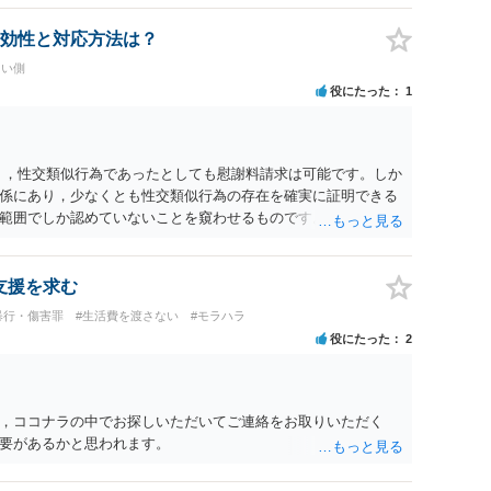
、ご参考まで。
効性と対応方法は？
たい側
役にたった
1
く，性交類似行為であったとしても慰謝料請求は可能です。しか
係にあり，少なくとも性交類似行為の存在を確実に証明できる
範囲でしか認めていないことを窺わせるものです。）。ですか
ます。 ただ．慰謝料額については，婚姻破綻に至っていないと
しれません。 ②夫との今後のことを考えて書いてもらうか否か
拠以上のことを証明（証明力を強めることも含む）できるので
支援を求む
方でもよいでしょう。慰謝料請求としては証拠として使えるこ
暴行・傷害罪
#生活費を渡さない
#モラハラ
の均衡のように思います。 ③行政書士に委任をしているのであ
役にたった
2
すが，その行政書士との協議になると思います。請求するか，
は性交類似行為は認めているのか，それさえも否定しているの
ると思います。 ④性交類似行為を認めているにもかかわらず支
でも同じだと思います。）への対応ではあまり変わらないよう
，ココナラの中でお探しいただいてご連絡をお取りいただく
の交渉でもよいように思いますが，ゼロかどうかの観点であれ
要があるかと思われます。
ます。そうしますと，お近くの弁護士に相談して進めることを