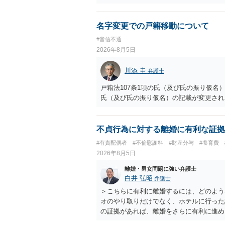
化できないと述べた理由の一つに、相手が
かがあると思われます。 そうすると、相
良いでしょう。 もし相手が示談書を交わ
名字変更での戸籍移動について
れてください。 ＞・この出来事によって
#音信不通
ちに名誉棄損には当たりませんが、何人も
2026年8月5日
為に当たる可能性もあります。 名誉棄損
（相手の社会的外務的名誉を棄損する内容
川添 圭
弁護士
事実は、原則的に、「真実」でも該当して
だけでは公然性を欠きますので、名誉棄損
戸籍法107条1項の氏（及び氏の振り仮
と、たとえそれが真実であっても名誉棄損
氏（及び氏の振り仮名）の記載が変更され
病院に相談することにより、相手に仕事上
行為（慰謝料の対象）になりますが、その
実かどうかは、相談者さんが立証しなけれ
不貞行為に対する離婚に有利な証拠
することができない状況（不同意性）だっ
#有責配偶者
#不倫慰謝料
#財産分与
#養育費
としては恥ずべき行為ですし、許されない
2026年8月5日
う、十分ご注意ください。 以上、ご参考
離婚・男女問題に強い弁護士
白井 弘昭
弁護士
＞こちらに有利に離婚するには、どのよう
オのやり取りだけでなく、ホテルに行った
の証拠があれば、離婚をさらに有利に進め
きると思われます。 ただし、不貞発覚後