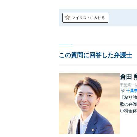
マイリストに入れる
この質問に回答した弁護士
倉田 
千葉第一
千葉
【粘り強
数の弁護
い料金体
す。まず