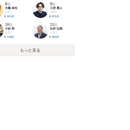
8
9
位
位
大橋 卓生
三村 勇人
弁護士
弁護士
東京都
東京都
10
11
位
位
小杉 和
白井 弘昭
弁護士
弁護士
京都府
愛知県
もっと見る