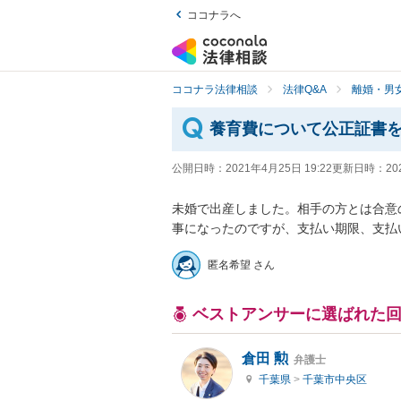
ココナラへ
ココナラ法律相談
法律Q&A
離婚・男
養育費について公正証書
公開日時：
2021年4月25日 19:22
更新日時：
20
未婚で出産しました。相手の方とは合意
事になったのですが、支払い期限、支払
匿名希望 さん
ベストアンサーに選ばれた
倉田 勲
弁護士
千葉県
>
千葉市中央区