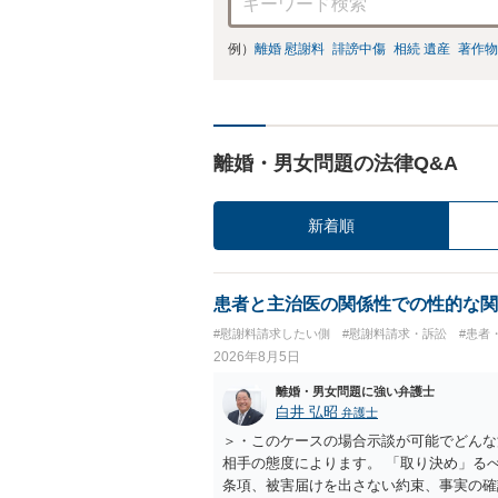
例）
離婚 慰謝料
誹謗中傷
相続 遺産
著作物
離婚・男女問題の法律Q&A
新着順
患者と主治医の関係性での性的な関
#慰謝料請求したい側
#慰謝料請求・訴訟
#患者
2026年8月5日
離婚・男女問題に強い弁護士
白井 弘昭
弁護士
＞・このケースの場合示談が可能でどんな
相手の態度によります。 「取り決め」る
条項、被害届けを出さない約束、事実の確