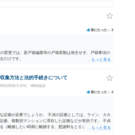
、性的関係を否定したか、合意の上だったと虚偽の供述をした
手は、示談書を交わし取り決めを行う意思はないと考えたほうが
す意思があるのでしたら、上記の内容を入れれるだけ示談書に入
関わった病院への相談や報告はなぜ名誉毀損になるのか。 ただ
の人に話すと名誉棄損になりえます。 また、業務妨害や不法行
役にたった
2
（民事、刑事とも）は「公然」（不特定又は多数）と「事実」
の事実、侮辱とは異なる）を摘示することで成立します。 この
しまいます。 ですので、相談者さんが、病院担当者1人に話す
には当たりません。ただし、さらに多くの人に相談してしまう
名）の変更では、新戸籍編製等の戸籍変動は発生せず、戸籍事項の
に当たる可能性が生じることになります。 また、相談者さんが
るだけです。
の不利益を与えたり、精神的苦痛を与えると、業務妨害や不法
内容が真実であれば、正当行為として許されます。 ただし、真
ばならず、ラインの内容等だけでは、相談者さんの合意を全う
収集方法と法的手続きについて
たかの立証が難しい状況のように思われます。 もちろん、医師
#異性関係(不貞等)
#離婚協議
と思いますが、かえって相談者さんが攻撃対象にならないよ
役にたった
2
まで。
な証拠が必要でしょうか。 不貞の証拠としては、ライン、カカ
証拠、複数回マンションに滞在した証拠などが有効です。 不貞
る（離婚したい時期に離婚する、慰謝料をとるなど）ことがで
、長期間同居を続けると、不貞を許したとの評価につながる場合