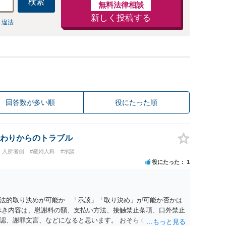
検索
無料法律相談
新しく投稿する
 違法
回答数が多い順
役にたった順
わりからのトラブル
・入所者側
#産婦人科
#示談
役にたった
1
法的取り決めが可能か 「示談」「取り決め」が可能か否かは
べき内容は、慰謝料の額、支払い方法、接触禁止条項、口外禁止
認、謝罪文言、などになると思います。 おそらく、警察が事件