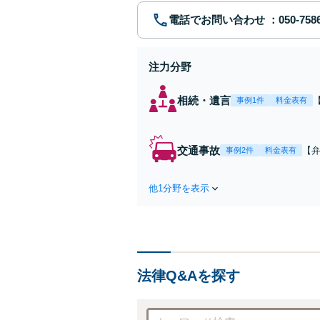
電話でお問い合わせ
注力分野
相続・遺言
事例1件
料金表有
交通事故
【弁
事例2件
料金表有
障
方
他1分野を表示
で
を
法律Q&Aを探す