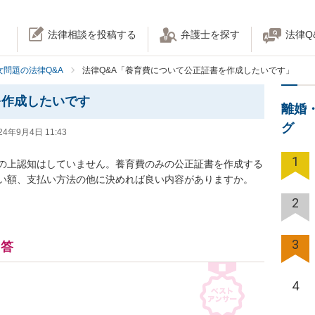
法律相談を投稿する
弁護士を探す
法律Q
女問題の法律Q&A
法律Q&A「養育費について公正証書を作成したいです」
を作成したいです
離婚
グ
24年9月4日 11:43
1
の上認知はしていません。養育費のみの公正証書を作成する
い額、支払い方法の他に決めれば良い内容がありますか。
2
3
回答
4