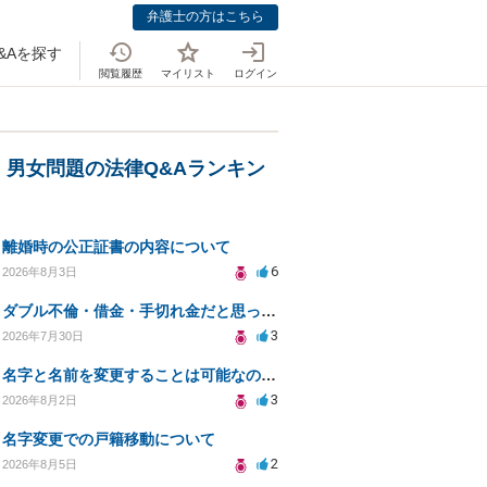
弁護士の方はこちら
&Aを探す
閲覧履歴
マイリスト
ログイン
・男女問題の法律Q&Aランキン
離婚時の公正証書の内容について
6
2026年8月3日
ダブル不倫・借金・手切れ金だと思っていたお金を1年後いまさら脅迫罪として通知書が来てまとめて請求
3
2026年7月30日
名字と名前を変更することは可能なのか？
3
2026年8月2日
名字変更での戸籍移動について
2
2026年8月5日