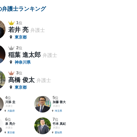
の弁護士ランキング
1
位
若井 亮
弁護士
東京都
2
位
稲葉 進太郎
弁護士
神奈川県
3
位
髙橋 俊太
弁護士
東京都
4
5
位
位
川添 圭
加藤 善大
弁護士
弁護士
大阪府
埼玉県
6
7
位
位
泉 亮介
竹本 真紀
弁護士
弁護士
東京都
愛知県