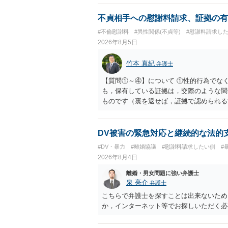
がありますので、ご注意ください。 以上
不貞相手への慰謝料請求、証拠の有
#不倫慰謝料
#異性関係(不貞等)
#慰謝料請求し
2026年8月5日
竹本 真紀
弁護士
【質問①～④】について ①性的行為でな
も，保有している証拠は，交際のような関
ものです（裏を返せば，証拠で認められる
ら，慰謝料請求を進めることでよいと思い
して，この点を考慮されることになるかも
を検討するのがよいと思います。今ある証
DV被害の緊急対応と継続的な法的
あれば，前向きに検討を進めるという考え
#DV・暴力
#離婚協議
#慰謝料請求したい側
#
とが前提であり，その価値と夫との関係と
2026年8月4日
れば，どのような内容の委任なのか不明で
訴訟にするか，その点の見極めや，相手方
離婚・男女問題に強い弁護士
かによって，考え方・進め方は変わってく
泉 亮介
弁護士
払を拒否するのであれば，本人（行政書士
こちらで弁護士を探すことは出来ないため
に思います。減額で折り合えるなら本人様
か，インターネット等でお探しいただく必
ば，訴訟に進むしかなくなるようにも思い
検討した方がよいようにも思います。