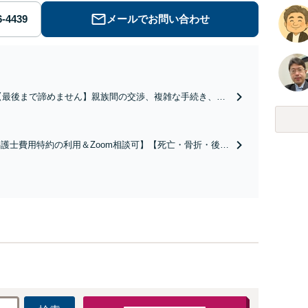
メールでお問い合わせ
【最後まで諦めません】親族間の交渉、複雑な手続き、全
て対応します！不利な条件で合意してしまう前にご相談く
ださい。【土地・不動産】長期化している問題もできる限
り円滑な交渉へと導きます。事業承継／相続放棄も対応可
護士費用特約の利用＆Zoom相談可】【死亡・骨折・後遺
能。【JR千葉駅近く】駐車場あり
害・むち打ち等】交通事故でご家族がなくなってしまった
やお怪我された方はまずご相談ください。ご自身での対応
は損をしてしまうかもしれません。代わりに交渉・手続き
し、負担を軽減。