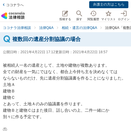
弁護士の方はこちら
ココナラへ
投稿する
探す
閲覧履歴
マイリスト
ログイン
ココナラ法律相談
法律Q&A
相続・遺言の法律Q&A
法律Q&A「複
複数回の遺産分割協議の場合
公開日時：
2021年4月22日 17:12
更新日時：
2021年4月22日 18:57
被相続人一名の遺産として、土地や建物が複数あります。

全ての財産を一気にではなく、都合上今持ち主を決めなくては

ならないものだけ、先に遺産分割協議書を作ることになりました。

土地Ａ

建物Ｂ

建物Ｃ

とあって、土地Ａのみの協議書を作ります。

建物Ｂと建物Ｃはまた後日、話し合いの上、二件一緒にか

別々に作る予定です。

①
