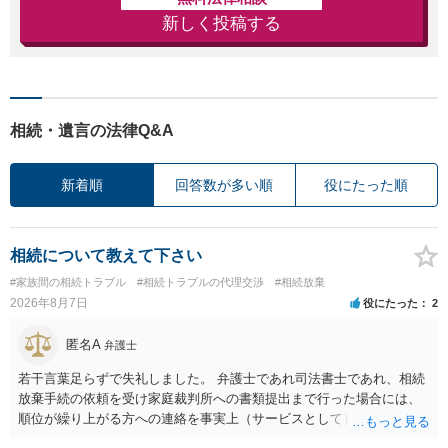
新しく投稿する
相続・遺言の法律Q&A
新着順
回答数が多い順
役にたった順
相続について教えて下さい
#家族間の相続トラブル
#相続トラブルの代理交渉
#相続放棄
2026年8月7日
役にたった
2
匿名A
弁護士
若干言葉足らずで失礼しました。 弁護士であれ司法書士であれ、相続
放棄手続の依頼を受け家庭裁判所への書類提出まで行った場合には、
順位が繰り上がる方への連絡を事実上（サービスとして）行うことは
あります。その「連絡」だけを弁護士が業務としてお受けすることは