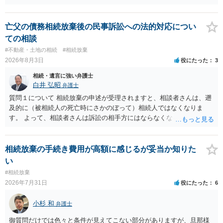
認めたわけではないので、分割協議の効力に影響はありません。 先
方の訴訟の主張及び立証次第ですが、 ・御祖母様の認知能力に関する
医師の意見書、筆跡鑑定 が提出されればその効力が否定される可能性
亡父の債務相続放棄後の民事訴訟への法的対応につい
はありますが、 ・伯母様自身が分割協議に加わっていること ・御祖母
ての相談
様の意に反する遺産分割協議を行う実益が誰にあったかの立証が困難
#不動産・土地の相続
#相続放棄
であること からすると、実際に遺産分割協議の効力が否定される可能
2026年8月3日
役にたった
3
性はそれほど高くない（立証のハードルは非常に高い）ということが
言えると思います。
相続・遺言に強い弁護士
白井 弘昭
弁護士
質問１について 相続放棄の申述が受理されますと、相談者さんは、遡
及的に（被相続人の死亡時にさかのぼって）相続人ではなくなりま
す。 よって、相談者さんは訴訟の相手方にはならなくなるので（明け
渡し請求の対象ではなくなるので）請求棄却となります。 相続放棄受
理証明を家庭裁判所で取得し、コピーを答弁書に添えて裁判所に提出
してください。 質問２について 請求棄却を求める答弁書を提出すれ
相続放棄の手続き費用が高額に感じるが妥当か知りた
ば、第１回期日は出席する必要がありません。その日は差支え（用事
い
があり出席できない）との記載で十分です。 質問３について 弁護士で
#相続放棄
はないので、ｍｉｎｔｓでの提出の必要は無いと思います。郵送（期
2026年7月31日
役にたった
6
限までに届けばよい）で十分です。 詳細は、書面記載の裁判所書記官
にお問い合わせください。 以上、ご参考まで。
小杉 和
弁護士
御質問だけでは色々と条件が見えてこない部分がありますが、旦那様