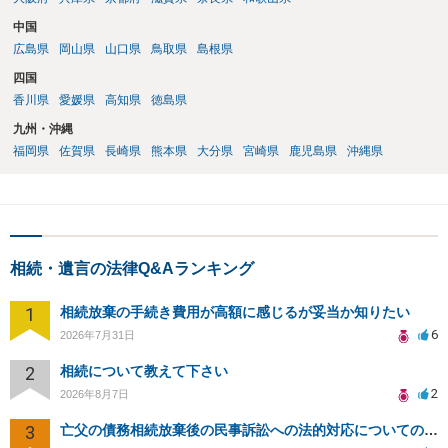
を待つという流れになります。
中国
広島県
岡山県
山口県
鳥取県
島根県
四国
香川県
愛媛県
高知県
徳島県
九州・沖縄
福岡県
佐賀県
長崎県
熊本県
大分県
宮崎県
鹿児島県
沖縄県
相続・遺言の法律Q&Aランキング
1
相続放棄の手続き費用が高額に感じるが妥当か知りたい
6
2026年7月31日
2
相続について教えて下さい
2
2026年8月7日
3
亡父の債務相続放棄後の民事訴訟への法的対応についての相談