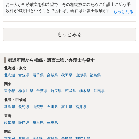
お一人が相続放棄を御希望で、その相続放棄のために弁護士に払う手
数料が40万円ということであれば、現在は弁護士報酬が自由化されて
いるとはいえ、相当高額という印象です。私のところではその4分の1
です。 ただ、弁護士に払う手数料とは別に戸籍の用意に一定の実費が
かかることになりますので、その費用も支払うべきものとして頭に置
もっとみる
いておいてください。 話を元に戻して、弁護士に対する手数料です
が、旦那様の収入や財産にもよりますが、法テラスに御連絡なさって
弁護士との相談を予約して受任してもらうのが一番安上がりでしょ
う。数万円でやってくれるはずです。 ただ、法テラスは予約が取りづ
都道府県から相続・遺言に強い弁護士を探す
らい（希望者が多く予約できてもしばらく先になる）ようですので、
比較的短い熟慮期間のことを考えると、来週早々すぐにでも御連絡す
北海道・東北
る方が良いでしょう。 もし法テラスが御利用になれない、あるいは時
北海道
青森県
岩手県
宮城県
秋田県
山形県
福島県
間がない等であれば、相続を取扱分野としている弁護士を適宜探し
関東
（WEB等で）、問い合わせてみることです。相続を扱う弁護士でも相
東京都
神奈川県
千葉県
埼玉県
茨城県
栃木県
群馬県
続放棄は比較的安価な手数料でのお仕事になるのであまり前向きに受
けてくれないところもあるようです。 複数の法律事務所に聞いて（相
北陸・甲信越
見積もりをとって）、一番安いところでやってもらうことに決めれ
新潟県
長野県
山梨県
石川県
富山県
福井県
ば、キューちゃんママさんの御希望をかなえることができるのではな
東海
いでしょうか。 あるいは相続放棄であれば御自分でできなくもないと
は思います。その場合、かかるのは戸籍等の取得費用と印紙代だけと
愛知県
静岡県
岐阜県
三重県
なります。家庭裁判所のサイトから用紙を取得すると共に必要な書類
関西
を確認し、印紙と共に家庭裁判所に提出して相続放棄申述受理通知書
大阪府
兵庫県
京都府
滋賀県
奈良県
和歌山県