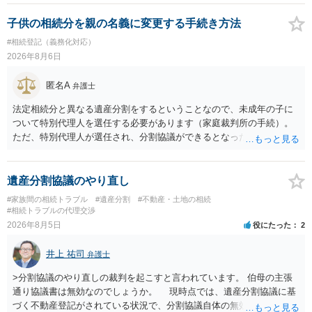
できない、という意味でした。
子供の相続分を親の名義に変更する手続き方法
#相続登記（義務化対応）
2026年8月6日
匿名A
弁護士
法定相続分と異なる遺産分割をするということなので、未成年の子に
ついて特別代理人を選任する必要があります（家庭裁判所の手続）。
ただ、特別代理人が選任され、分割協議ができるとなったとしても、
不動産の名義の全部を自分にできるかどうかは別問題です。未成年者
の権利も守られなければならないからです。 相続財産全体で、未成年
者の権利が守られているかどうかを判断しなければなりません。 単
遺産分割協議のやり直し
に、未成年者を今後養育するのは、自分だからという理由では、法定
#家族間の相続トラブル
#遺産分割
#不動産・土地の相続
相続分以上に多くの遺産を取得することができるというわけではあり
#相続トラブルの代理交渉
ません。
2026年8月5日
役にたった
2
井上 祐司
弁護士
>分割協議のやり直しの裁判を起こすと言われています。 伯母の主張
通り協議書は無効なのでしょうか。 現時点では、遺産分割協議に基
づく不動産登記がされている状況で、分割協議自体の無効を裁判所が