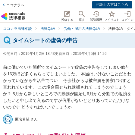
弁護士の方はこちら
ココナラへ
投稿する
探す
閲覧履歴
マイリスト
ログイン
ココナラ法律相談
法律Q&A
労働・雇用の法律Q&A
法律Q&A「タ
タイムシートの虚偽の申告
公開日時：
2019年4月2日 18:43
更新日時：
2019年4月5日 14:26
前に働いていた箇所でタイムシートで虚偽の申告をしてしまい給与
を16万ほど多くもらってしまいました。 本当はいけないことだとわ
かっていながら生活苦でつい… 今会社からは被害届を警察に出すと
言われています。 この場合罰せられ逮捕されてしまうのでしょう
か？ 5月から新しいところでの勤務が開始し6月から分割での返済を
したいと申し出て入るのですが信用がないととりあっていただけな
いのです どうすればいいでしょうか
匿名希望 さん