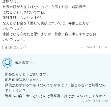
詐欺だね。

被害金額が大きくはないので、弁償すれば、起訴猶予

になるかもしれないですね。

前科前歴にもよりますが。

なんとかお金を工面して実損については、弁償した方が

いいでしょう。

逮捕はなく在宅だと思いますが、警察に自主申告すればなお

いいでしょう。
2019年4月2日 18:43
役に立った
1
匿名希望
さん
回答ありがとうございます。

前科前歴はありません。

弁償は必ずするつもりなのですがやはり一括じゃないと無理なの
でしょうか？

警察への自主申告というのは警察署に行けばいいのでしょうか？
2019年4月2日 18:55