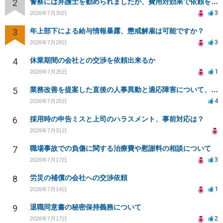
2
警察には弁護士を勧められましたが、費用対効果で依頼をすることを躊躇しています。
3
2026年7月30日
3
年上部下による給与情報暴露、懲戒解雇は可能ですか？
3
2026年7月28日
4
休業期間の会社との交渉を依頼出来るか
1
2026年7月25日
5
業務改善を提案した直後の人事異動と適応障害について、法的に問題があるか相談したいです。
4
2026年7月25日
6
採用時の申告ミスと上司のハラスメント、事前対応は？
2026年7月31日
7
職場事故での負傷に関する治療費や慰謝料の相談について
3
2026年7月17日
8
労災の補償の会社への交渉依頼
1
2026年7月14日
9
退職同意書の秘密保持義務について
2
2026年7月17日