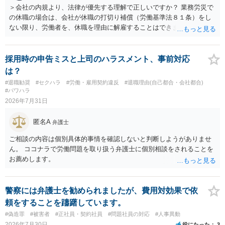
費・未回収費用のみ」に限定する、などが典型です。 ・弁護士に契約
＞会社の内規より、法律が優先する理解で正しいですか？ 業務労災で
前に契約書の内容をレビューしてもらう価値は十分にあると思われま
の休職の場合は、会社が休職の打切り補償（労働基準法８１条）をし
す。 争点は、契約類型が雇用か業務委託か、実態として労働者性があ
ない限り、労働者を、休職を理由に解雇することはできません（労働
るか、解除事由が双方にどう定められているか、違約金の算定根拠が
基準法19条）。 会社の就業規則にて定められている休職期間及び休職
合理的か、という複数論点に分かれます。契約前なら、交渉のパワー
期間満了による退職は、業務労災への適用はありませんので、ご安心
バランスの問題もありますが、修正余地があるうえ、後から争うより
ください。 仮に会社が打切り補償をせずに解雇した場合は、不当解雇
採用時の申告ミスと上司のハラスメント、事前対応
コストを抑えやすいので、資料等を持参の上弁護士に確認されること
に当たります。 ＞労災の休業補償と、所得補償保険の保険金とは別
は？
をお勧めします。 ・事務所側の解除でも、解除理由によってはタレン
に、受け取れる金銭はありますでしょうか？ 業務労災の場合は、会社
#退職勧奨
#セクハラ
#労働・雇用契約違反
#退職理由(自己都合・会社都合)
ト側に損害賠償が発生する建付けになっていることはあります。ただ
の安全配慮義務違反が認められると解されますので、会社の損害賠償
#パワハラ
し、事務所側が一方的に解除したのにタレントへ違約金を課す設計
責任（治療費、通院慰謝料、入院費、入院慰謝料、後遺障害慰謝料、
2026年7月31日
は、合理性や対価性を欠くとして争いやすいです。逆に、タレント側
逸失利益等）が認められる可能性が高いと思われます。 また、業務労
の重大な契約違反がある場合は、実損害の範囲で請求される可能性は
災での第三者行為傷害（同僚の不注意等による事故）の場合は、当該
匿名A
弁護士
あります。
第三者の賠償責任も考えられます。 労災で支払われた分は、損害額か
ら控除（損益相殺）されますが、それを超えた部分は、会社もしく
ご相談の内容は個別具体的事情を確認しないと判断しようがありませ
は、第三者から支払ってもらうことになります。 会社等との交渉が必
ん。 ココナラで労働問題を取り扱う弁護士に個別相談をされることを
要になると思います（良い会社でしたら、自ら話してくると思います
お薦めします。
が・・・）。極めて専門的な話ですので、詳細もしくは対応を最寄り
の弁護士にご相談ください。 以上、ご参考まで。
警察には弁護士を勧められましたが、費用対効果で依
頼をすることを躊躇しています。
#偽造罪
#被害者
#正社員・契約社員
#問題社員の対応
#人事異動
2026年7月30日
役にたった
3