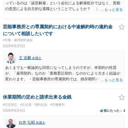
っているのは「諭旨解雇」という会社による解雇処分ではなく、貴殿
の意思による自主的な退職ということでしょうか？ しかし、記載さ
れた経緯からすると、事実上は解雇処分であると解する余地がありま
す。 その場合、解雇には客観的で合理的な理由が必要であり、かつ
解雇という処分が社会通念上相当と認められない限り、解雇は無効で
芸能事務所との専属契約における中途解約時の違約金
す。 結局、貴殿のネット炎上の内容や原因、勤務先に与えた影響な
について相談したいです
どを具体的に検討しなければ、何とも申し上げることができません。
#労働・雇用契約違反
また、育児休業法関係の問題もあるかもしれません。 ある程度労働
2026年8月5日
法に関する専門的な知識が必要な事案ですので、一度、お近くの弁護
士にご相談下さい。
王 宣麟
弁護士
あくまでも一般論的な回答になってしまうのですが、本契約の性質
が、「雇用契約」なのか「業務委託契約」なのかにより大きく結論が
変わります。 ・芸能事務所の専属契約では、残存期間や報酬額、投下
コストを基準に違約金や損害金を設定する例はあります。ただし、実
務上よくあるからといって当然に適法という意味ではなく、実際の損
害との対応関係や合理性が重要です。 ・違約金に上限がなくても、常
休業期間の定めと請求出来る金銭
に有効になるわけではありません。契約が労働契約に近い実態なら労
#労災対応
#正社員・契約社員
#労働審判
基法16条で無効となる余地があり、そうでなくても、金額が事務所の
2026年8月4日
役にたった
2
損害と比べて過大なら無効や減額が争点になります。 ・契約前の修正
交渉は一般的です。 交渉の方向としては、上限額を設ける、実損害ベ
白井 弘昭
弁護士
ースにする、算定根拠を明確化する、違約金ではなく「合理的な実