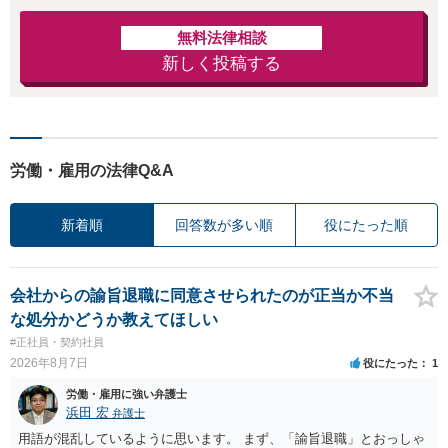
無料法律相談
新しく投稿する
労働・雇用の法律Q&A
新着順
回答数が多い順
役にたった順
会社からの諭旨退職に同意させられたのが正当か不当
な処分かどうか教えてほしい
#正社員・契約社員
2026年8月7日
役にたった
1
労働・雇用に強い弁護士
浜田 宏
弁護士
用語が混乱しているように思います。 まず、「諭旨退職」とおっしゃ