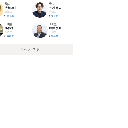
8
9
位
位
大橋 卓生
三村 勇人
弁護士
弁護士
東京都
東京都
10
11
位
位
小杉 和
白井 弘昭
弁護士
弁護士
京都府
愛知県
もっと見る