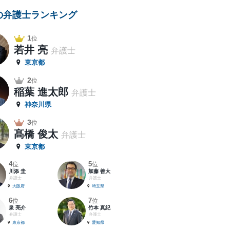
の弁護士ランキング
1
位
若井 亮
弁護士
東京都
2
位
稲葉 進太郎
弁護士
神奈川県
3
位
髙橋 俊太
弁護士
東京都
4
5
位
位
川添 圭
加藤 善大
弁護士
弁護士
大阪府
埼玉県
6
7
位
位
泉 亮介
竹本 真紀
弁護士
弁護士
東京都
愛知県