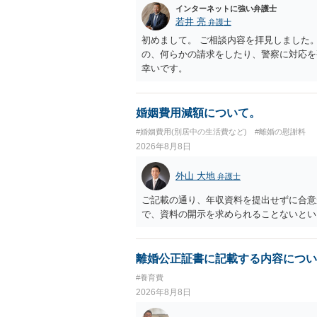
インターネットに強い弁護士
若井 亮
弁護士
初めまして。 ご相談内容を拝見しました
の、何らかの請求をしたり、警察に対応を
幸いです。
婚姻費用減額について。
#婚姻費用(別居中の生活費など)
#離婚の慰謝料
2026年8月8日
外山 大地
弁護士
ご記載の通り、年収資料を提出せずに合意
で、資料の開示を求められることないとい
離婚公正証書に記載する内容につい
#養育費
2026年8月8日