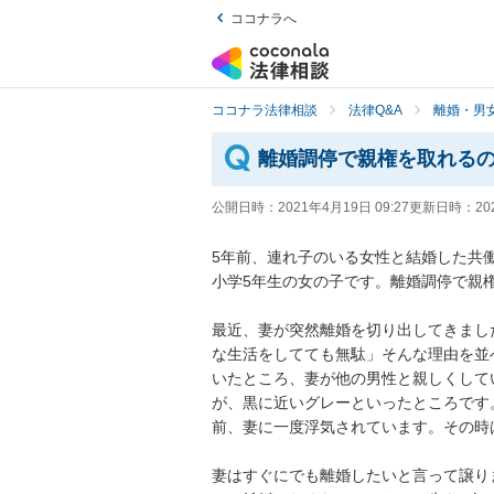
ココナラへ
ココナラ法律相談
法律Q&A
離婚・男
離婚調停で親権を取れる
公開日時：
2021年4月19日 09:27
更新日時：
20
5年前、連れ子のいる女性と結婚した共
小学5年生の女の子です。離婚調停で親権を
最近、妻が突然離婚を切り出してきまし
な生活をしてても無駄」そんな理由を並
いたところ、妻が他の男性と親しくして
が、黒に近いグレーといったところです
前、妻に一度浮気されています。その時は和
妻はすぐにでも離婚したいと言って譲り