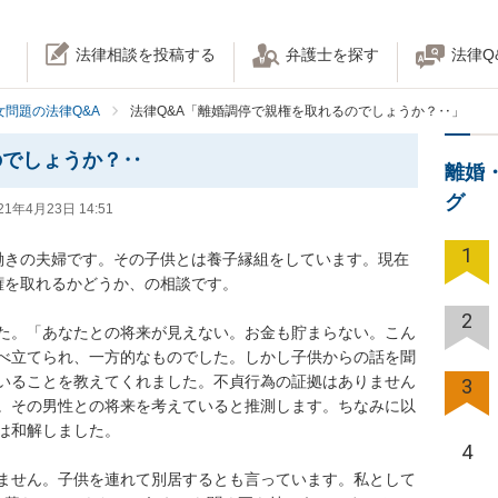
法律相談を投稿する
弁護士を探す
法律Q
女問題の法律Q&A
法律Q&A「離婚調停で親権を取れるのでしょうか？‥」
のでしょうか？‥
離婚
グ
21年4月23日 14:51
1
働きの夫婦です。その子供とは養子縁組をしています。現在
取れるかどうか、の相談です。

2
た。「あなたとの将来が見えない。お金も貯まらない。こん
べ立てられ、一方的なものでした。しかし子供からの話を聞
いることを教えてくれました。不貞行為の証拠はありません
3
。その男性との将来を考えていると推測します。ちなみに以
解しました。

4
ません。子供を連れて別居するとも言っています。私として