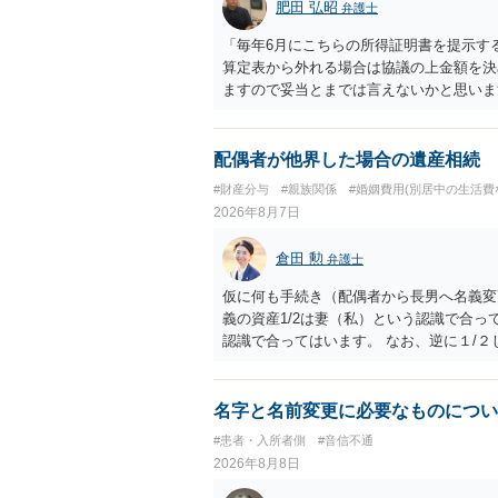
肥田 弘昭
弁護士
「毎年6月にこちらの所得証明書を提示す
算定表から外れる場合は協議の上金額を決
ますので妥当とまでは言えないかと思いま
議の上増減出来る」と「通知義務に勤務先
く事になり、上記のような文言が無くても
か？との点はそのとおりかと思います。養
配偶者が他界した場合の遺産相続
はあまりないです。ご参考にしてください
#財産分与
#親族関係
#婚姻費用(別居中の生活費
2026年8月7日
倉田 勲
弁護士
仮に何も手続き（配偶者から長男へ名義変
義の資産1/2は妻（私）という認識で合っ
認識で合ってはいます。 なお、逆に１/
人に対して自宅の評価額の１/２の代償金
名字と名前変更に必要なものについ
#患者・入所者側
#音信不通
2026年8月8日