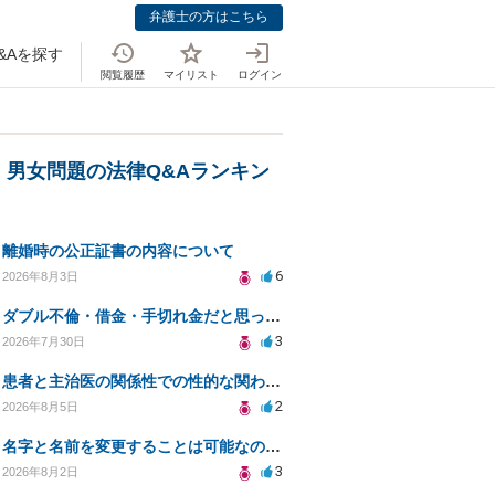
弁護士の方はこちら
&Aを探す
閲覧履歴
マイリスト
ログイン
・男女問題の法律Q&Aランキン
離婚時の公正証書の内容について
6
2026年8月3日
ダブル不倫・借金・手切れ金だと思っていたお金を1年後いまさら脅迫罪として通知書が来てまとめて請求
3
2026年7月30日
患者と主治医の関係性での性的な関わりからのトラブル
2
2026年8月5日
名字と名前を変更することは可能なのか？
3
2026年8月2日