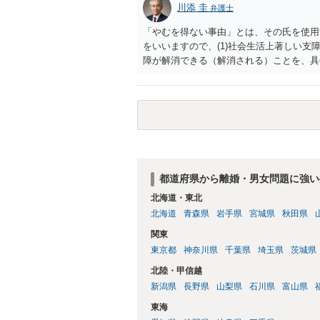
川添 圭
弁護士
「やむを得ない事由」とは、その氏を使用
をいいますので、(1)社会生活上著しい支
障が解消できる（解消される）ことを、具
中に現れた一切の事情が判断対象ですので、
出することが必要になります。「フラッシ
SDの診断基準に合致した説明とそれに沿
理的な理由の氏変更は様々な意味でハード
されるところです。、もし本人申立てをお
で、性急な申立てをせず、知識と資料をし
れます。
都道府県から離婚・男女問題に強い
北海道・東北
北海道
青森県
岩手県
宮城県
秋田県
関東
東京都
神奈川県
千葉県
埼玉県
茨城県
北陸・甲信越
新潟県
長野県
山梨県
石川県
富山県
東海