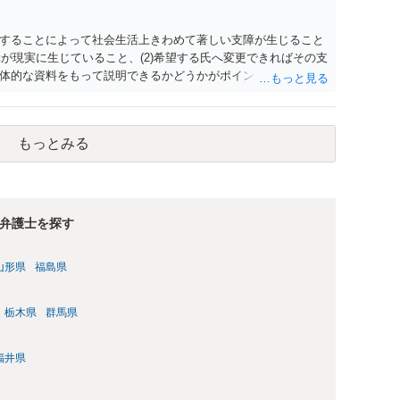
することによって社会生活上きわめて著しい支障が生じること
障が現実に生じていること、(2)希望する氏へ変更できればその支
体的な資料をもって説明できるかどうかがポイントです。 記録
上記(1)と(2)を説明できる資料は全て（ただし理路整然に）提
ュバック」とのことなので、例えば、医学上確立されているPT
う資料の提出が必要になってくるように思います。 精神的・心
もっとみる
ルがかなり高く、弁護士へ依頼しても苦労することが強く予想
考えであれば、医学知識はもちろん法律知識も要求されますの
っかりと揃えて、万全の体制で申立てに臨んだ方がよいと思わ
弁護士を探す
山形県
福島県
栃木県
群馬県
福井県