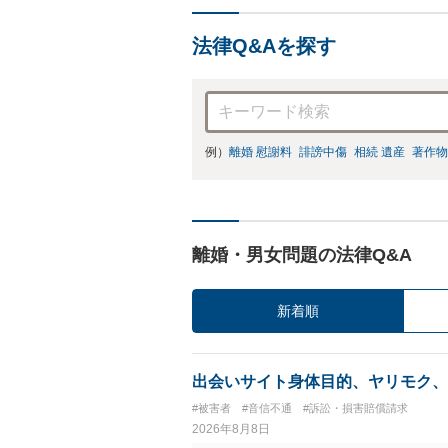
法律Q&Aを探す
例）
離婚 慰謝料
誹謗中傷
相続 遺産
著作物
離婚・男女問題の法律Q&A
新着順
出会いサイト身体目的、ヤリモク、
#被害者
#音信不通
#訴訟・損害賠償請求
2026年8月8日