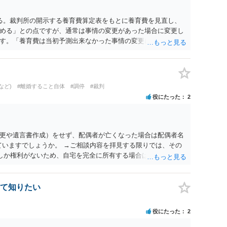
る。裁判所の開示する養育費算定表をもとに養育費を見直し、
める」との点ですが、通常は事情の変更があった場合に変更し
す。「養育費は当初予測出来なかった事情の変更により双方協
」が含まれているので、私に収入が入った事は相手に通知が行
養育費の見直しは適宜出来るかと思うのですが違うのでしょう
育費は事情の変更があった場合に変更するので毎年見直すこと
。
など)
#離婚すること自体
#調停
#裁判
役にたった
2
更や遺言書作成）をせず、配偶者が亡くなった場合は配偶者名
ていますでしょうか。 →ご相談内容を拝見する限りでは、その
２しか権利がないため、自宅を完全に所有する場合は、他の相続
の支払いが必要になります。
て知りたい
役にたった
2