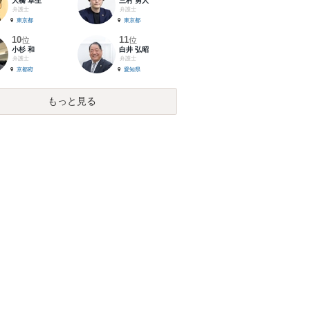
大橋 卓生
三村 勇人
弁護士
弁護士
東京都
東京都
10
11
位
位
小杉 和
白井 弘昭
弁護士
弁護士
京都府
愛知県
もっと見る