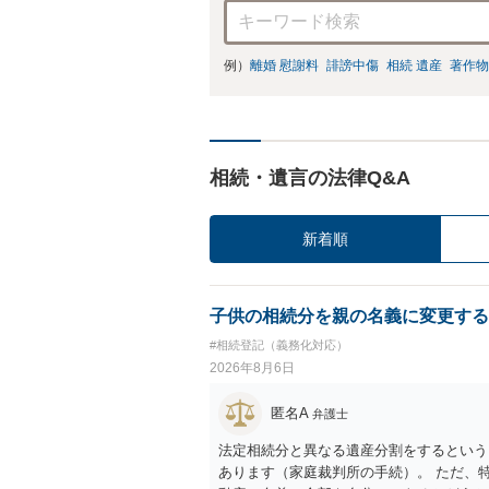
例）
離婚 慰謝料
誹謗中傷
相続 遺産
著作物
相続・遺言の法律Q&A
新着順
子供の相続分を親の名義に変更する
#相続登記（義務化対応）
2026年8月6日
匿名A
弁護士
法定相続分と異なる遺産分割をするという
あります（家庭裁判所の手続）。 ただ、