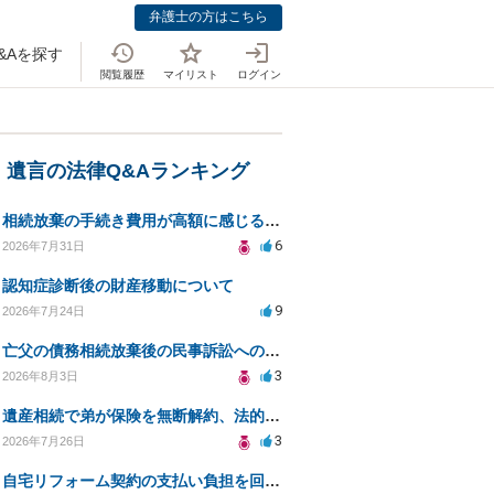
弁護士の方はこちら
&Aを探す
閲覧履歴
マイリスト
ログイン
・遺言の法律Q&Aランキング
相続放棄の手続き費用が高額に感じるが妥当か知りたい
6
2026年7月31日
認知症診断後の財産移動について
9
2026年7月24日
亡父の債務相続放棄後の民事訴訟への法的対応についての相談
3
2026年8月3日
遺産相続で弟が保険を無断解約、法的問題は？
3
2026年7月26日
自宅リフォーム契約の支払い負担を回避する方法は？