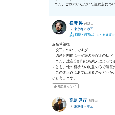
また、ご教示いただいた注意点につ
横溝 昇
弁護士
東京都
>
港区
相続・遺言に注力する弁護士
匿名希望様

　改正についてですが、

　遺産分割前に一定額の預貯金の払戻し
　また、遺産分割前に相続人によって
くとも、他の相続人の同意のみで遺産
　この改正点にあてはまるのかどうか
かと考えます。
役に立った
1
高島 秀行
弁護士
東京都
>
港区