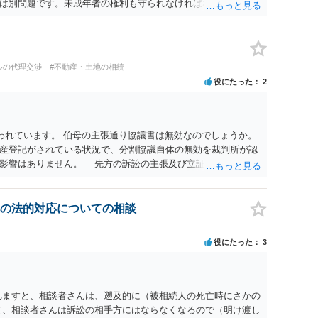
は別問題です。未成年者の権利も守られなければならないから
が守られているかどうかを判断しなければなりません。 単に、
という理由では、法定相続分以上に多くの遺産を取得すること
ルの代理交渉
#不動産・土地の相続
役にたった
2
われています。 伯母の主張通り協議書は無効なのでしょうか。
産登記がされている状況で、分割協議自体の無効を裁判所が認
に影響はありません。 先方の訴訟の主張及び立証次第ですが、
書、筆跡鑑定 が提出されればその効力が否定される可能性はあ
わっていること ・御祖母様の意に反する遺産分割協議を行う実
 からすると、実際に遺産分割協議の効力が否定される可能性は
の法的対応についての相談
に高い）ということが言えると思います。
役にたった
3
れますと、相談者さんは、遡及的に（被相続人の死亡時にさかの
て、相談者さんは訴訟の相手方にはならなくなるので（明け渡し