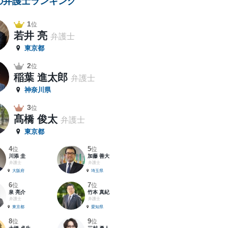
の弁護士ランキング
1
位
若井 亮
弁護士
東京都
2
位
稲葉 進太郎
弁護士
神奈川県
3
位
髙橋 俊太
弁護士
東京都
4
5
位
位
川添 圭
加藤 善大
弁護士
弁護士
大阪府
埼玉県
6
7
位
位
泉 亮介
竹本 真紀
弁護士
弁護士
東京都
愛知県
8
9
位
位