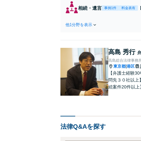
相続・遺言
事例1件
料金表有
他1分野を表示
高島 秀行
高島総合法律事務
東京都
港区
|
【弁護士経験3
問先３０社以上
続案件20件以
で多様なニーズ
分問題でお困り
法律Q&Aを探す