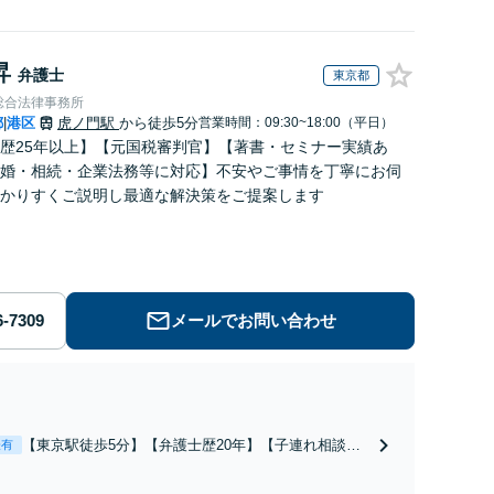
昇
弁護士
東京都
総合法律事務所
都
港区
虎ノ門駅
から徒歩5分
営業時間：09:30~18:00（平日）
|
歴25年以上】【元国税審判官】【著書・セミナー実績あ
婚・相続・企業法務等に対応】不安やご事情を丁寧にお伺
かりすくご説明し最適な解決策をご提案します
メールでお問い合わせ
【東京駅徒歩5分】【弁護士歴20年】【子連れ相談
表有
可】具体的なビジョンを描けるアドバイスを実施しま
す。養育費の未払い／財産分与／慰謝料請求などの解