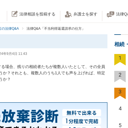
法律相談を投稿する
弁護士を探す
法律Q
の法律Q&A
法律Q&A「不当利得返還請求の仕方」
相続
24年9月4日 11:43
1
する場合、残りの相続者たちが複数人いたとして、その全員
うか？それとも、複数人のうち1人でも声を上げれば、特定
2
うか？
3
4
5