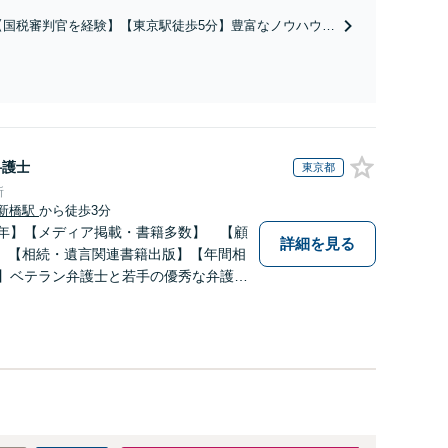
決実績多数！相手から「払えない」と言われても諦め
【国税審判官を経験】【東京駅徒歩5分】豊富なノウハウと
ずにご相談ください【初回相談30分無料】
交渉力で実現を目指します。遺留分に配慮した遺言書作成
で、後のトラブル回避を。依頼者の状況に最適な文案を考
え出します【初回相談30分無料】
弁護士
東京都
所
新橋駅
から徒歩3分
0年】【メディア掲載・書籍多数】 【顧
詳細を見る
】【相続・遺言関連書籍出版】【年間相
上】ベテラン弁護士と若手の優秀な弁護士
にお応えします。相続・遺産分割、遺留
の方は是非一度ご相談ください！