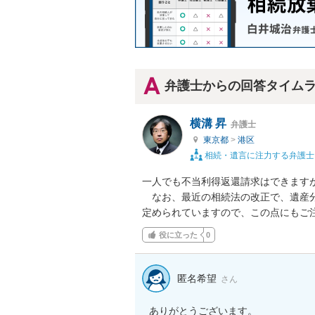
弁護士からの回答タイム
横溝 昇
弁護士
東京都
>
港区
相続・遺言に注力する弁護士
一人でも不当利得返還請求はできますが
　なお、最近の相続法の改正で、遺産
定められていますので、この点にもご
役に立った
0
匿名希望
さん
ありがとうございます。
