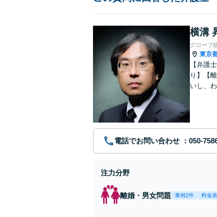
横溝 
グローブ
東京
【弁護士
り】【離
いし、わ
電話でお問い合わせ
注力分野
離婚・男女問題
事例2件
料金