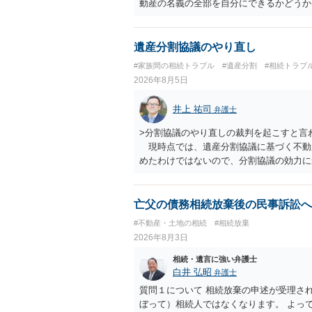
動産の名義の全部を自分にできるかどうか
です。 相続財産全体で、未成年者の権利
未成年者を今後養育するのは、自分だから
ができるというわけではありません。
遺産分割協議のやり直し
#家族間の相続トラブル
#遺産分割
#相続トラブ
2026年8月5日
井上 祐司
弁護士
>分割協議のやり直しの裁判を起こすと言
現時点では、遺産分割協議に基づく不動
めたわけではないので、分割協議の効力
・御祖母様の認知能力に関する医師の意見
りますが、 ・伯母様自身が分割協議に加
益が誰にあったかの立証が困難であること
亡父の債務相続放棄後の民事訴訟へ
それほど高くない（立証のハードルは非常
#不動産・土地の相続
#相続放棄
2026年8月3日
相続・遺言に強い弁護士
白井 弘昭
弁護士
質問１について 相続放棄の申述が受理さ
ぼって）相続人ではなくなります。 よっ