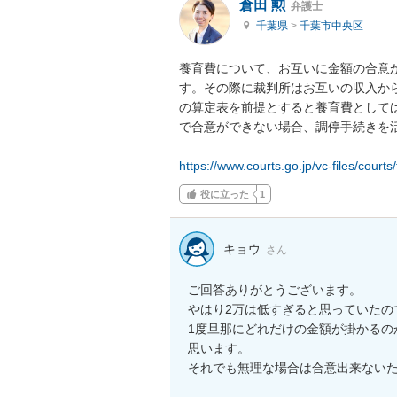
倉田 勲
弁護士
千葉県
>
千葉市中央区
養育費について、お互いに金額の合意
す。その際に裁判所はお互いの収入か
の算定表を前提とすると養育費として
で合意ができない場合、調停手続きを活
https://www.courts.go.jp/vc-files/courts/
役に立った
1
キョウ
さん
ご回答ありがとうございます。

やはり2万は低すぎると思っていたの
1度旦那にどれだけの金額が掛かるの
思います。

それでも無理な場合は合意出来ない