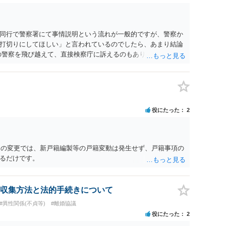
同行で警察署にて事情説明という流れが一般的ですが、警察か
打切りにしてほしい」と言われているのでしたら、あまり結論
の警察を飛び越えて、直接検察庁に訴えるのもありかもしれない
だと思われますので、やはり結論は変わらないかもしれないで
たっている弁護士に相談してみてはいかがでしょうか。 以上、
役にたった
2
名）の変更では、新戸籍編製等の戸籍変動は発生せず、戸籍事項の
るだけです。
収集方法と法的手続きについて
#異性関係(不貞等)
#離婚協議
役にたった
2