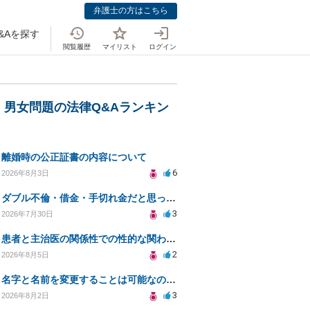
弁護士の方はこちら
&Aを探す
閲覧履歴
マイリスト
ログイン
・男女問題の法律Q&Aランキン
離婚時の公正証書の内容について
6
2026年8月3日
ダブル不倫・借金・手切れ金だと思っていたお金を1年後いまさら脅迫罪として通知書が来てまとめて請求
3
2026年7月30日
患者と主治医の関係性での性的な関わりからのトラブル
2
2026年8月5日
名字と名前を変更することは可能なのか？
3
2026年8月2日