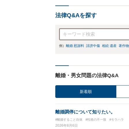
法律Q&Aを探す
例）
離婚 慰謝料
誹謗中傷
相続 遺産
著作物
離婚・男女問題の法律Q&A
新着順
離婚調停について知りたい。
#離婚すること自体
#性格の不一致
#モラハラ
2026年8月6日