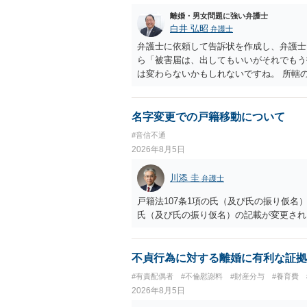
離婚・男女問題に強い弁護士
白井 弘昭
弁護士
弁護士に依頼して告訴状を作成し、弁護士
ら「被害届は、出してもいいがそれでもう
は変わらないかもしれないですね。 所轄
ですが、実際に捜査をするのは、結局所轄
す。 一度、最寄りの「刑事に強い」とう
ご参考まで。
名字変更での戸籍移動について
#音信不通
2026年8月5日
川添 圭
弁護士
戸籍法107条1項の氏（及び氏の振り仮
氏（及び氏の振り仮名）の記載が変更され
不貞行為に対する離婚に有利な証拠
#有責配偶者
#不倫慰謝料
#財産分与
#養育費
2026年8月5日