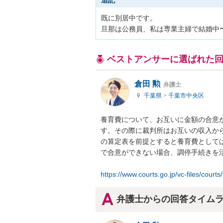
追記
既に別居中です。

旦那は公務員、私は専業主婦で結婚中
ベストアンサーに選ばれた
倉田 勲
弁護士
千葉県
>
千葉市中央区
養育費について、お互いに金額の合意
す。その際に裁判所はお互いの収入か
の算定表を前提とすると養育費として
で合意ができない場合、調停手続きを活
https://www.courts.go.jp/vc-files/courts/
弁護士からの回答タイム