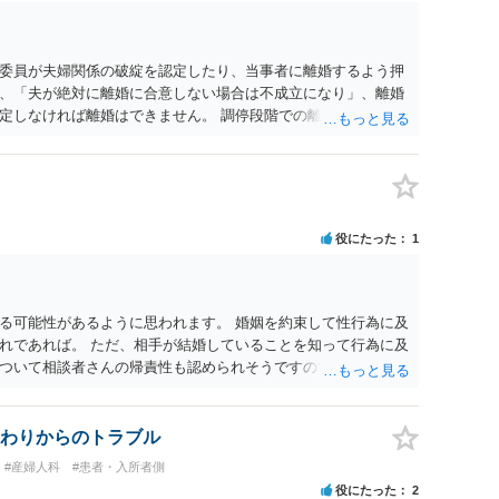
委員が夫婦関係の破綻を認定したり、当事者に離婚するよう押
、「夫が絶対に離婚に合意しない場合は不成立になり」、離婚
定しなければ離婚はできません。 調停段階での離婚成立を希望
条件提示をする等、模索するほかありません（極端な話をいえ
」として提示された条件を全部丸呑みする、という方法しかな
たくないという考えを見透かされてしまうと、逆に足下を見ら
ます。 夫が離婚に抵抗する可能性が高いのであれば、むしろ
因を主張し、判決へ持っていく方が近道であることも少なくあ
役にたった
1
・依頼した方がよいと思います。
る可能性があるように思われます。 婚姻を約束して性行為に及
れであれば。 ただ、相手が結婚していることを知って行為に及
ついて相談者さんの帰責性も認められそうですので、あまり慰
 一度、最寄りの弁護士に相談してみてください。
わりからのトラブル
#産婦人科
#患者・入所者側
役にたった
2