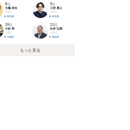
8
9
位
位
大橋 卓生
三村 勇人
弁護士
弁護士
東京都
東京都
10
11
位
位
小杉 和
白井 弘昭
弁護士
弁護士
京都府
愛知県
もっと見る