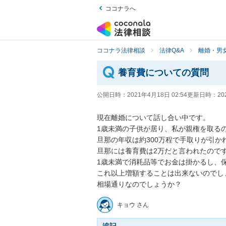
ココナラへ
ココナラ法律相談
法律Q&A
離婚・男
養育費についての質問
公開日時：
2021年4月18日 02:54
更新日時：
20
現在離婚について話し合い中です。

1歳未満の子供が居り、私が親権を取るの
旦那の年収は約300万程で手取りが引かれ
旦那には養育費は2万だと言われたのです
1歳未満で消耗品等でお金は掛かるし、保
これ以上増額することは出来ないのでしょ
相場通りなのでしょうか？
キョウ さん