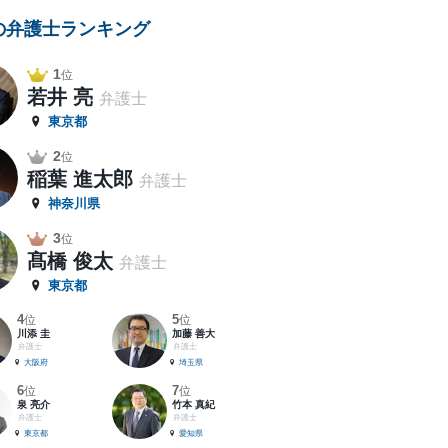
の弁護士ランキング
1
位
若井 亮
弁護士
東京都
2
位
稲葉 進太郎
弁護士
神奈川県
3
位
髙橋 俊太
弁護士
東京都
4
5
位
位
川添 圭
加藤 善大
弁護士
弁護士
大阪府
埼玉県
6
7
位
位
泉 亮介
竹本 真紀
弁護士
弁護士
東京都
愛知県