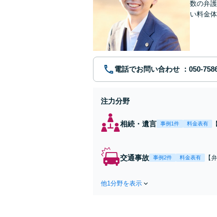
数の弁護
い料金体
す。まず
電話でお問い合わせ
注力分野
相続・遺言
事例1件
料金表有
交通事故
【弁
事例2件
料金表有
障
方
他1分野を表示
で
を