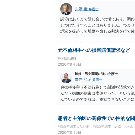
川添 圭
弁護士
調停はあくまで話し合いの場であり、調停
しつけたりすることはありません。つまり
訴訟を提起して離婚を命じる判決を得て確
するなら、夫が離婚に前向きになるような
ば、夫から「この条件なら離婚してもよい
いかもしれません）。ただ、離婚訴訟をし
元不倫相手への損害賠償請求など
れてしまいますので、注意する必要があり
#不倫慰謝料
淡々と調停不成立にして離婚訴訟で離婚原
2026年8月6日
りません。見通し等を含め、弁護士へ相談
離婚・男女問題に強い弁護士
白井 弘昭
弁護士
貞操権侵害（不法行為）で慰謝料請求でき
んだ＞婚姻の約束は虚偽だった、という流
んでいるのであれば、婚姻できないことに
謝料は高額にならないように思われます。
患者と主治医の関係性での性的な関
#慰謝料請求したい側
#慰謝料請求・訴訟
#示談
2026年8月5日