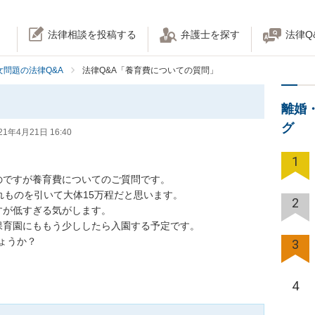
法律相談を投稿する
弁護士を探す
法律Q
女問題の法律Q&A
法律Q&A「養育費についての質問」
離婚
グ
21年4月21日 16:40
1
ですが養育費についてのご質問です。

ものを引いて大体15万程だと思います。

2
が低すぎる気がします。

育園にももう少ししたら入園する予定です。

うか？

3
4