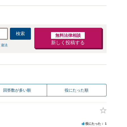
検索
無料法律相談
新しく投稿する
 違法
回答数が多い順
役にたった順
役にたった
1