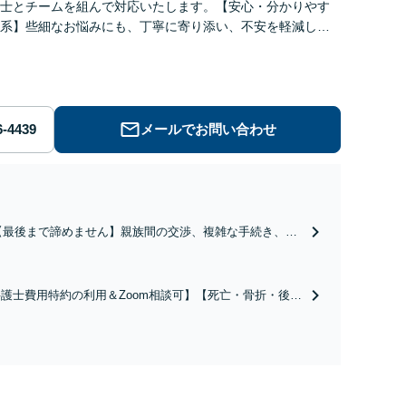
士とチームを組んで対応いたします。【安心・分かりやす
系】些細なお悩みにも、丁寧に寄り添い、不安を軽減しま
はお気軽にご相談ください。
メールでお問い合わせ
【最後まで諦めません】親族間の交渉、複雑な手続き、全
て対応します！不利な条件で合意してしまう前にご相談く
ださい。【土地・不動産】長期化している問題もできる限
り円滑な交渉へと導きます。事業承継／相続放棄も対応可
護士費用特約の利用＆Zoom相談可】【死亡・骨折・後遺
能。【JR千葉駅近く】駐車場あり
害・むち打ち等】交通事故でご家族がなくなってしまった
やお怪我された方はまずご相談ください。ご自身での対応
は損をしてしまうかもしれません。代わりに交渉・手続き
し、負担を軽減。