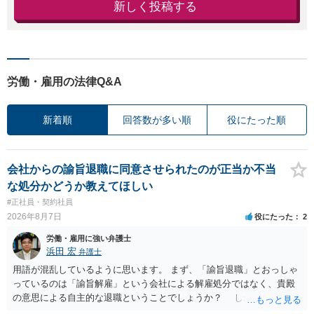
新しく投稿する
労働・雇用の法律Q&A
新着順
回答数が多い順
役にたった順
会社からの諭旨退職に同意させられたのが正当か不当
な処分かどうか教えてほしい
#正社員・契約社員
2026年8月7日
役にたった
2
労働・雇用に強い弁護士
浜田 宏
弁護士
用語が混乱しているように思います。 まず、「諭旨退職」とおっしゃ
っているのは「諭旨解雇」という会社による解雇処分ではなく、貴殿
の意思による自主的な退職ということでしょうか？ しかし、記載さ
れた経緯からすると、事実上は解雇処分であると解する余地がありま