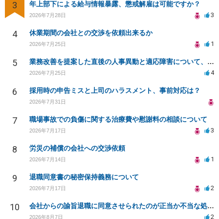
3
年上部下による給与情報暴露、懲戒解雇は可能ですか？
3
2026年7月28日
4
休業期間の会社との交渉を依頼出来るか
1
2026年7月25日
5
業務改善を提案した直後の人事異動と適応障害について、法的に問題があるか相談したいです。
4
2026年7月25日
6
採用時の申告ミスと上司のハラスメント、事前対応は？
2026年7月31日
7
職場事故での負傷に関する治療費や慰謝料の相談について
3
2026年7月17日
8
労災の補償の会社への交渉依頼
1
2026年7月14日
9
退職同意書の秘密保持義務について
2
2026年7月17日
10
会社からの諭旨退職に同意させられたのが正当か不当な処分かどうか教えてほしい
2
2026年8月7日