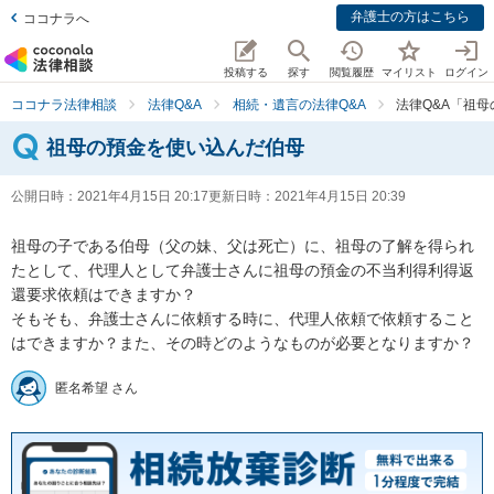
弁護士の方はこちら
ココナラへ
投稿する
探す
閲覧履歴
マイリスト
ログイン
ココナラ法律相談
法律Q&A
相続・遺言の法律Q&A
法律Q&A「祖
祖母の預金を使い込んだ伯母
公開日時：
2021年4月15日 20:17
更新日時：
2021年4月15日 20:39
祖母の子である伯母（父の妹、父は死亡）に、祖母の了解を得られ
たとして、代理人として弁護士さんに祖母の預金の不当利得利得返
還要求依頼はできますか？

そもそも、弁護士さんに依頼する時に、代理人依頼で依頼すること
はできますか？また、その時どのようなものが必要となりますか？
匿名希望 さん