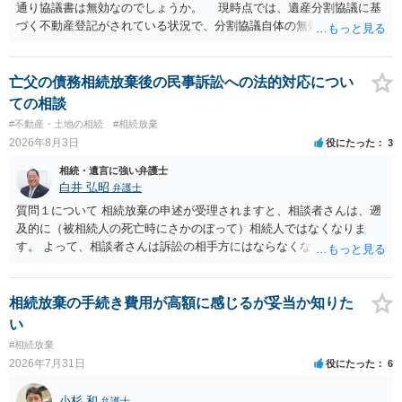
通り協議書は無効なのでしょうか。 現時点では、遺産分割協議に基
づく不動産登記がされている状況で、分割協議自体の無効を裁判所が
認めたわけではないので、分割協議の効力に影響はありません。 先
方の訴訟の主張及び立証次第ですが、 ・御祖母様の認知能力に関する
医師の意見書、筆跡鑑定 が提出されればその効力が否定される可能性
亡父の債務相続放棄後の民事訴訟への法的対応につい
はありますが、 ・伯母様自身が分割協議に加わっていること ・御祖母
ての相談
様の意に反する遺産分割協議を行う実益が誰にあったかの立証が困難
#不動産・土地の相続
#相続放棄
であること からすると、実際に遺産分割協議の効力が否定される可能
2026年8月3日
役にたった
3
性はそれほど高くない（立証のハードルは非常に高い）ということが
言えると思います。
相続・遺言に強い弁護士
白井 弘昭
弁護士
質問１について 相続放棄の申述が受理されますと、相談者さんは、遡
及的に（被相続人の死亡時にさかのぼって）相続人ではなくなりま
す。 よって、相談者さんは訴訟の相手方にはならなくなるので（明け
渡し請求の対象ではなくなるので）請求棄却となります。 相続放棄受
理証明を家庭裁判所で取得し、コピーを答弁書に添えて裁判所に提出
してください。 質問２について 請求棄却を求める答弁書を提出すれ
相続放棄の手続き費用が高額に感じるが妥当か知りた
ば、第１回期日は出席する必要がありません。その日は差支え（用事
い
があり出席できない）との記載で十分です。 質問３について 弁護士で
#相続放棄
はないので、ｍｉｎｔｓでの提出の必要は無いと思います。郵送（期
2026年7月31日
役にたった
6
限までに届けばよい）で十分です。 詳細は、書面記載の裁判所書記官
にお問い合わせください。 以上、ご参考まで。
小杉 和
弁護士