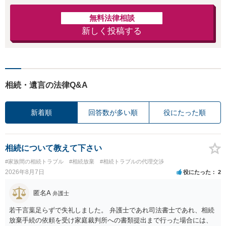
無料法律相談
新しく投稿する
相続・遺言の法律Q&A
新着順
回答数が多い順
役にたった順
相続について教えて下さい
#家族間の相続トラブル
#相続放棄
#相続トラブルの代理交渉
2026年8月7日
役にたった
2
匿名A
弁護士
若干言葉足らずで失礼しました。 弁護士であれ司法書士であれ、相続
放棄手続の依頼を受け家庭裁判所への書類提出まで行った場合には、