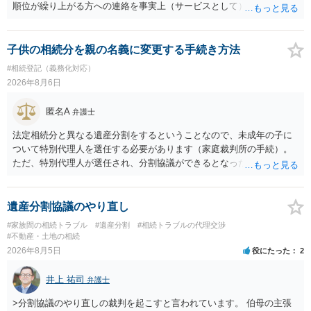
順位が繰り上がる方への連絡を事実上（サービスとして）行うことは
あります。その「連絡」だけを弁護士が業務としてお受けすることは
できない、という意味でした。
子供の相続分を親の名義に変更する手続き方法
#相続登記（義務化対応）
2026年8月6日
匿名A
弁護士
法定相続分と異なる遺産分割をするということなので、未成年の子に
ついて特別代理人を選任する必要があります（家庭裁判所の手続）。
ただ、特別代理人が選任され、分割協議ができるとなったとしても、
不動産の名義の全部を自分にできるかどうかは別問題です。未成年者
の権利も守られなければならないからです。 相続財産全体で、未成年
者の権利が守られているかどうかを判断しなければなりません。 単
遺産分割協議のやり直し
に、未成年者を今後養育するのは、自分だからという理由では、法定
#家族間の相続トラブル
#遺産分割
#相続トラブルの代理交渉
相続分以上に多くの遺産を取得することができるというわけではあり
#不動産・土地の相続
ません。
2026年8月5日
役にたった
2
井上 祐司
弁護士
>分割協議のやり直しの裁判を起こすと言われています。 伯母の主張