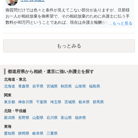
御質問だけでは色々と条件が見えてこない部分がありますが、旦那様
お一人が相続放棄を御希望で、その相続放棄のために弁護士に払う手
数料が40万円ということであれば、現在は弁護士報酬が自由化されて
いるとはいえ、相当高額という印象です。私のところではその4分の1
です。 ただ、弁護士に払う手数料とは別に戸籍の用意に一定の実費が
かかることになりますので、その費用も支払うべきものとして頭に置
もっとみる
いておいてください。 話を元に戻して、弁護士に対する手数料です
が、旦那様の収入や財産にもよりますが、法テラスに御連絡なさって
弁護士との相談を予約して受任してもらうのが一番安上がりでしょ
う。数万円でやってくれるはずです。 ただ、法テラスは予約が取りづ
都道府県から相続・遺言に強い弁護士を探す
らい（希望者が多く予約できてもしばらく先になる）ようですので、
比較的短い熟慮期間のことを考えると、来週早々すぐにでも御連絡す
北海道・東北
る方が良いでしょう。 もし法テラスが御利用になれない、あるいは時
北海道
青森県
岩手県
宮城県
秋田県
山形県
福島県
間がない等であれば、相続を取扱分野としている弁護士を適宜探し
関東
（WEB等で）、問い合わせてみることです。相続を扱う弁護士でも相
東京都
神奈川県
千葉県
埼玉県
茨城県
栃木県
群馬県
続放棄は比較的安価な手数料でのお仕事になるのであまり前向きに受
けてくれないところもあるようです。 複数の法律事務所に聞いて（相
北陸・甲信越
見積もりをとって）、一番安いところでやってもらうことに決めれ
新潟県
長野県
山梨県
石川県
富山県
福井県
ば、キューちゃんママさんの御希望をかなえることができるのではな
東海
いでしょうか。 あるいは相続放棄であれば御自分でできなくもないと
は思います。その場合、かかるのは戸籍等の取得費用と印紙代だけと
愛知県
静岡県
岐阜県
三重県