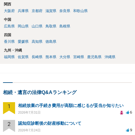
なります。家庭裁判所のサイトから用紙を取得すると共に必要な書類
関西
を確認し、印紙と共に家庭裁判所に提出して相続放棄申述受理通知書
大阪府
兵庫県
京都府
滋賀県
奈良県
和歌山県
を待つという流れになります。
中国
広島県
岡山県
山口県
鳥取県
島根県
四国
香川県
愛媛県
高知県
徳島県
九州・沖縄
福岡県
佐賀県
長崎県
熊本県
大分県
宮崎県
鹿児島県
沖縄県
相続・遺言の法律Q&Aランキング
1
相続放棄の手続き費用が高額に感じるが妥当か知りたい
6
2026年7月31日
2
認知症診断後の財産移動について
9
2026年7月24日