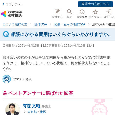
弁護士の方はこちら
ココナラへ
投稿する
探す
閲覧履歴
マイリスト
ログイン
ココナラ法律相談
法律Q&A
労働・雇用の法律Q&A
法律Q&A「相
相談にかかる費用はいくらぐらいかかりますか。
公開日時：
2021年4月15日 14:39
更新日時：
2021年4月19日 13:41
知り合いの女の子が仕事場で同僚から嫌がらせとかSNSで誹謗中傷
をうけて、精神的にまいっている状態で、何か解決方法ないでしょ
うか。
ヤマチン さん
ベストアンサーに選ばれた回答
有森 文昭
弁護士
東京都
>
港区