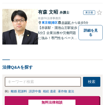
有森 文昭
弁護士
東京都
有森FA法律事務所
東京都
港区
赤坂駅
から徒歩5分
|
【赤坂駅・溜池山王駅徒歩
詳細を見
5分】企業法務や労働問題
る
に強み！専門性をベースに
ビジネス感覚も備えた良質
なリーガルサービスをご提
供します【貿易トラブルの
相談実績100件以上】【通
関士資格を保有】【夜間・
法律Q&Aを探す
休日対応可能】
検索
例）
離婚 慰謝料
誹謗中傷
相続 遺産
著作物 違法
無料法律相談