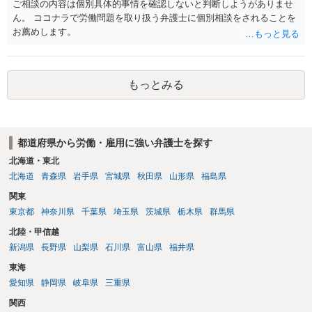
ら控除（損益相殺）されますが、それを超えた部分は、会社もしく
ご相談の内容は個別具体的事情を確認しないと判断しようがありませ
は、第三者から支払ってもらうことになります。 会社等との交渉が必
ん。 ココナラで労働問題を取り扱う弁護士に個別相談をされることを
要になると思います（良い会社でしたら、自ら話してくると思います
お薦めします。
が・・・）。極めて専門的な話ですので、詳細もしくは対応を最寄り
の弁護士にご相談ください。 以上、ご参考まで。
もっとみる
都道府県から労働・雇用に強い弁護士を探す
北海道・東北
北海道
青森県
岩手県
宮城県
秋田県
山形県
福島県
関東
東京都
神奈川県
千葉県
埼玉県
茨城県
栃木県
群馬県
北陸・甲信越
新潟県
長野県
山梨県
石川県
富山県
福井県
東海
愛知県
静岡県
岐阜県
三重県
関西