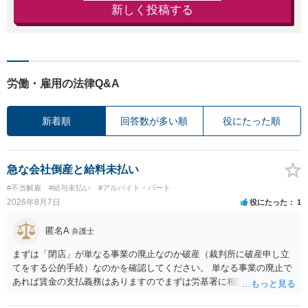
新しく投稿する
労働・雇用の法律Q&A
新着順
回答数が多い順
役にたった順
急な会社倒産と給料未払い
#不当解雇
#給与未払い
#アルバイト・パート
2026年8月7日
役にたった
1
匿名A
弁護士
まずは「閉店」が単なる事業の廃止なのか破産（裁判所に破産申し立
てをする公的手続）なのかを確認してください。 単なる事業の廃止で
あれば賃金の支払義務はありますのでまずは労基署に相談してくださ
い。破産申立てであれば破産手続きの中で破産管財人から（全額は難