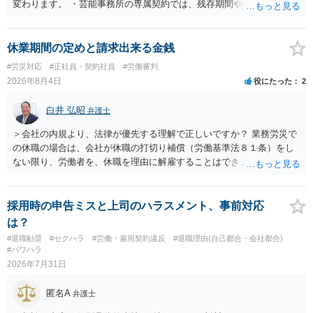
変わります。 ・芸能事務所の専属契約では、残存期間や報酬額、投下
コストを基準に違約金や損害金を設定する例はあります。ただし、実
務上よくあるからといって当然に適法という意味ではなく、実際の損
害との対応関係や合理性が重要です。 ・違約金に上限がなくても、常
休業期間の定めと請求出来る金銭
に有効になるわけではありません。契約が労働契約に近い実態なら労
#労災対応
#正社員・契約社員
#労働審判
基法16条で無効となる余地があり、そうでなくても、金額が事務所の
2026年8月4日
役にたった
2
損害と比べて過大なら無効や減額が争点になります。 ・契約前の修正
交渉は一般的です。 交渉の方向としては、上限額を設ける、実損害ベ
白井 弘昭
弁護士
ースにする、算定根拠を明確化する、違約金ではなく「合理的な実
費・未回収費用のみ」に限定する、などが典型です。 ・弁護士に契約
＞会社の内規より、法律が優先する理解で正しいですか？ 業務労災で
前に契約書の内容をレビューしてもらう価値は十分にあると思われま
の休職の場合は、会社が休職の打切り補償（労働基準法８１条）をし
す。 争点は、契約類型が雇用か業務委託か、実態として労働者性があ
ない限り、労働者を、休職を理由に解雇することはできません（労働
るか、解除事由が双方にどう定められているか、違約金の算定根拠が
基準法19条）。 会社の就業規則にて定められている休職期間及び休職
合理的か、という複数論点に分かれます。契約前なら、交渉のパワー
期間満了による退職は、業務労災への適用はありませんので、ご安心
バランスの問題もありますが、修正余地があるうえ、後から争うより
ください。 仮に会社が打切り補償をせずに解雇した場合は、不当解雇
採用時の申告ミスと上司のハラスメント、事前対応
コストを抑えやすいので、資料等を持参の上弁護士に確認されること
に当たります。 ＞労災の休業補償と、所得補償保険の保険金とは別
は？
をお勧めします。 ・事務所側の解除でも、解除理由によってはタレン
に、受け取れる金銭はありますでしょうか？ 業務労災の場合は、会社
#退職勧奨
#セクハラ
#労働・雇用契約違反
#退職理由(自己都合・会社都合)
ト側に損害賠償が発生する建付けになっていることはあります。ただ
の安全配慮義務違反が認められると解されますので、会社の損害賠償
#パワハラ
し、事務所側が一方的に解除したのにタレントへ違約金を課す設計
責任（治療費、通院慰謝料、入院費、入院慰謝料、後遺障害慰謝料、
2026年7月31日
は、合理性や対価性を欠くとして争いやすいです。逆に、タレント側
逸失利益等）が認められる可能性が高いと思われます。 また、業務労
の重大な契約違反がある場合は、実損害の範囲で請求される可能性は
災での第三者行為傷害（同僚の不注意等による事故）の場合は、当該
匿名A
弁護士
あります。
第三者の賠償責任も考えられます。 労災で支払われた分は、損害額か