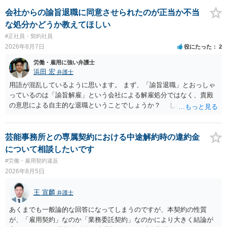
しいかもしれませんが）賃金などの労働債権は他の債務より優先して
支払われます。ただし支払までにかなり時間がかかるでしょう。 さら
会社からの諭旨退職に同意させられたのが正当か不当
に、「独立行政法人労働者健康安全機構 」という公的機関が未払賃金
な処分かどうか教えてほしい
の立替事業を行っています。詳しくは、同機構の＜未払賃金立替払相
#正社員・契約社員
談コーナー＞ TEL 044-431-8663 相談時間：土日祝日を除く9:15～1
2026年8月7日
役にたった
2
7:00 に相談してみてください。同じように未払となった他の従業員の
方がいれば一緒に相談してみるといいでしょう。
労働・雇用に強い弁護士
浜田 宏
弁護士
用語が混乱しているように思います。 まず、「諭旨退職」とおっしゃ
っているのは「諭旨解雇」という会社による解雇処分ではなく、貴殿
の意思による自主的な退職ということでしょうか？ しかし、記載さ
れた経緯からすると、事実上は解雇処分であると解する余地がありま
す。 その場合、解雇には客観的で合理的な理由が必要であり、かつ
解雇という処分が社会通念上相当と認められない限り、解雇は無効で
芸能事務所との専属契約における中途解約時の違約金
す。 結局、貴殿のネット炎上の内容や原因、勤務先に与えた影響な
について相談したいです
どを具体的に検討しなければ、何とも申し上げることができません。
#労働・雇用契約違反
また、育児休業法関係の問題もあるかもしれません。 ある程度労働
2026年8月5日
法に関する専門的な知識が必要な事案ですので、一度、お近くの弁護
士にご相談下さい。
王 宣麟
弁護士
あくまでも一般論的な回答になってしまうのですが、本契約の性質
が、「雇用契約」なのか「業務委託契約」なのかにより大きく結論が