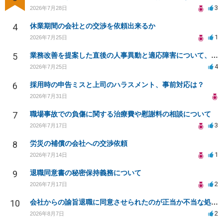
3
2026年7月28日
4
休業期間の会社との交渉を依頼出来るか
1
2026年7月25日
5
業務改善を提案した直後の人事異動と適応障害について、法的に問題があるか相談したいです。
4
2026年7月25日
6
採用時の申告ミスと上司のハラスメント、事前対応は？
2026年7月31日
7
職場事故での負傷に関する治療費や慰謝料の相談について
3
2026年7月17日
8
労災の補償の会社への交渉依頼
1
2026年7月14日
9
退職同意書の秘密保持義務について
2
2026年7月17日
10
会社からの諭旨退職に同意させられたのが正当か不当な処分かどうか教えてほしい
2
2026年8月7日