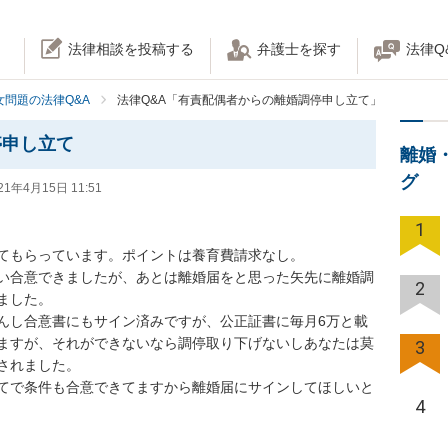
法律相談を投稿する
弁護士を探す
法律Q
女問題の法律Q&A
法律Q&A「有責配偶者からの離婚調停申し立て」
停申し立て
離婚
グ
21年4月15日 11:51
1
もらっています。ポイントは養育費請求なし。

い合意できましたが、あとは離婚届をと思った矢先に離婚調
2
した。

んし合意書にもサイン済みですが、公正証書に毎月6万と載
ますが、それができないなら調停取り下げないしあなたは莫
3
れました。

てで条件も合意できてますから離婚届にサインしてほしいと
4