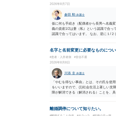
2026年8月7日
倉田 勲
弁護士
仮に何も手続き（配偶者から長男へ名義変
義の資産1/2は妻（私）という認識で合っ
認識で合ってはいます。 なお、逆に１/
人に対して自宅の評価額の１/２の代償金
名字と名前変更に必要なものについ
#患者・入所者側
#音信不通
2026年8月8日
川添 圭
弁護士
「やむを得ない事由」とは、その氏を使用
をいいますので、(1)社会生活上著しい支
障が解消できる（解消される）ことを、具
中に現れた一切の事情が判断対象ですので、
出することが必要になります。「フラッシ
SDの診断基準に合致した説明とそれに沿
離婚調停について知りたい。
理的な理由の氏変更は様々な意味でハード
#離婚すること自体
#モラハラ
#性格の不一致