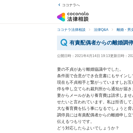
ココナラへ
ココナラ法律相談
法律Q&A
離婚・男
有責配偶者からの離婚調
公開日時：
2021年4月14日 19:13
更新日時：
20
妻の不貞があり離婚協議中でした。

条件面で合意ができ合意書にもサインして
現在も不貞相手と繋がっていますしお互
停を申し立てられ裁判所から通知が届きま
妻からメールがあり養育費は請求しませ
せたいと言われています。私は拒否して
大な養育費を払う事になるでしょうと脅さ
調停員には有責配偶者からの離婚申し立
伝えるつもりです。

どう対応したらよいでしょうか？