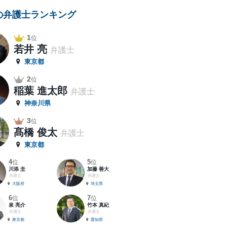
の弁護士ランキング
1
位
若井 亮
弁護士
東京都
2
位
稲葉 進太郎
弁護士
神奈川県
3
位
髙橋 俊太
弁護士
東京都
4
5
位
位
川添 圭
加藤 善大
弁護士
弁護士
大阪府
埼玉県
6
7
位
位
泉 亮介
竹本 真紀
弁護士
弁護士
東京都
愛知県