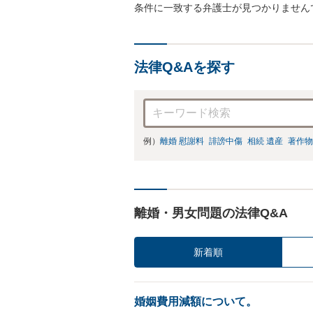
条件に一致する弁護士が見つかりません
法律Q&Aを探す
例）
離婚 慰謝料
誹謗中傷
相続 遺産
著作物
離婚・男女問題の法律Q&A
新着順
婚姻費用減額について。