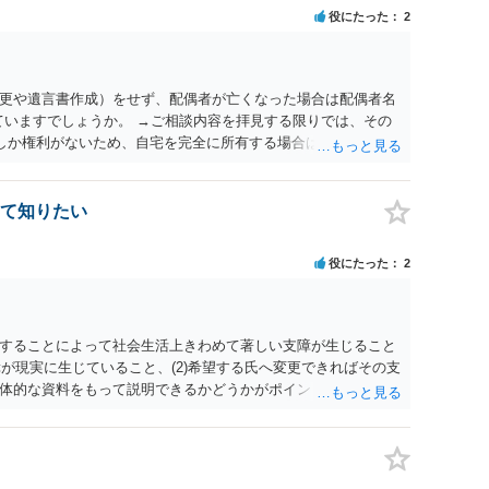
役にたった
2
更や遺言書作成）をせず、配偶者が亡くなった場合は配偶者名
ていますでしょうか。 →ご相談内容を拝見する限りでは、その
２しか権利がないため、自宅を完全に所有する場合は、他の相続
の支払いが必要になります。
て知りたい
役にたった
2
することによって社会生活上きわめて著しい支障が生じること
障が現実に生じていること、(2)希望する氏へ変更できればその支
体的な資料をもって説明できるかどうかがポイントです。 記録
上記(1)と(2)を説明できる資料は全て（ただし理路整然に）提
ュバック」とのことなので、例えば、医学上確立されているPT
う資料の提出が必要になってくるように思います。 精神的・心
ルがかなり高く、弁護士へ依頼しても苦労することが強く予想