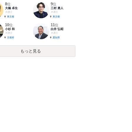
8
9
位
位
大橋 卓生
三村 勇人
弁護士
弁護士
東京都
東京都
10
11
位
位
小杉 和
白井 弘昭
弁護士
弁護士
京都府
愛知県
もっと見る