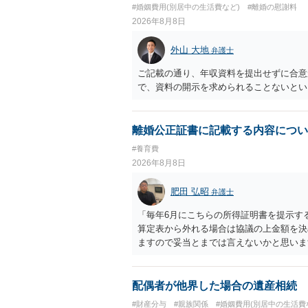
#婚姻費用(別居中の生活費など)
#離婚の慰謝料
2026年8月8日
外山 大地
弁護士
ご記載の通り、年収資料を提出せずに合意
で、資料の開示を求められることないとい
離婚公正証書に記載する内容につい
#養育費
2026年8月8日
肥田 弘昭
弁護士
「毎年6月にこちらの所得証明書を提示す
算定表から外れる場合は協議の上金額を決
ますので妥当とまでは言えないかと思いま
議の上増減出来る」と「通知義務に勤務先
く事になり、上記のような文言が無くても
か？との点はそのとおりかと思います。養
配偶者が他界した場合の遺産相続
はあまりないです。ご参考にしてください
#財産分与
#親族関係
#婚姻費用(別居中の生活費