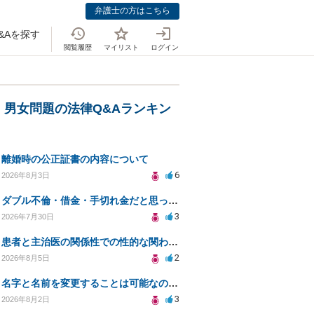
弁護士の方はこちら
&Aを探す
閲覧履歴
マイリスト
ログイン
・男女問題の法律Q&Aランキン
離婚時の公正証書の内容について
6
2026年8月3日
ダブル不倫・借金・手切れ金だと思っていたお金を1年後いまさら脅迫罪として通知書が来てまとめて請求
3
2026年7月30日
患者と主治医の関係性での性的な関わりからのトラブル
2
2026年8月5日
名字と名前を変更することは可能なのか？
3
2026年8月2日