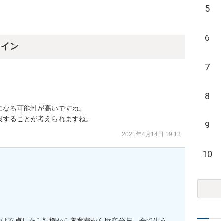
5
6
ライン
7
8
なる可能性が高いですね。

殺することが考えられますね。
9
2021年4月14日 19:13
10
は不貞したら親権から養育費から財産分与、全て失う。
