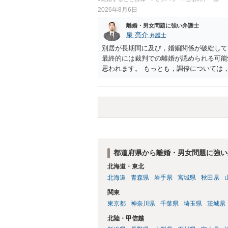
されるところです。、もし本人申立てをお
2026年8月6日
で、性急な申立てをせず、知識と資料をし
れます。
離婚・男女問題に強い弁護士
泉 亮介
弁護士
別居が長期間に及び，婚姻関係が破綻して
最終的には裁判での離婚が認められる可能
思われます。 もっとも，調停については
め，相手が合意するメリットをだしてでも
の離婚に固執しないかいずれかの対応は必
ありますので弁護士を立てることを検討さ
都道府県から離婚・男女問題に強い
北海道・東北
北海道
青森県
岩手県
宮城県
秋田県
関東
東京都
神奈川県
千葉県
埼玉県
茨城県
北陸・甲信越