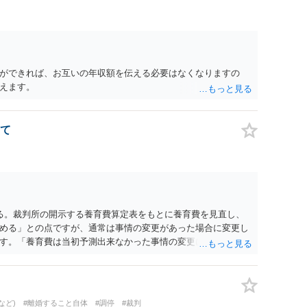
ができれば、お互いの年収額を伝える必要はなくなりますの
えます。
て
る。裁判所の開示する養育費算定表をもとに養育費を見直し、
める」との点ですが、通常は事情の変更があった場合に変更し
す。「養育費は当初予測出来なかった事情の変更により双方協
」が含まれているので、私に収入が入った事は相手に通知が行
養育費の見直しは適宜出来るかと思うのですが違うのでしょう
育費は事情の変更があった場合に変更するので毎年見直すこと
。
など)
#離婚すること自体
#調停
#裁判