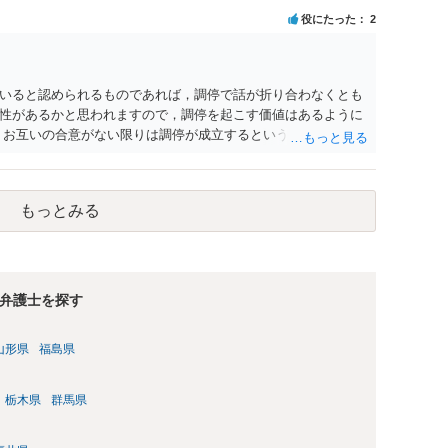
考えであれば、医学知識はもちろん法律知識も要求されますの
役にたった
2
っかりと揃えて、万全の体制で申立てに臨んだ方がよいと思わ
いると認められるものであれば，調停で話が折り合わなくとも
性があるかと思われますので，調停を起こす価値はあるように
，お互いの合意がない限りは調停が成立するということはないた
調停で終わらせるよう努めるのか，裁判離婚を見据えて調停で
要となるかと思われます。 お一人で対応するのは難しい側面も
れると良いかと思われます。
もっとみる
弁護士を探す
山形県
福島県
栃木県
群馬県