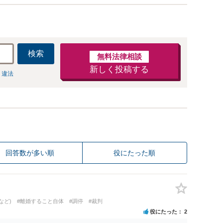
検索
無料法律相談
新しく投稿する
 違法
回答数が多い順
役にたった順
など)
#離婚すること自体
#調停
#裁判
役にたった
2