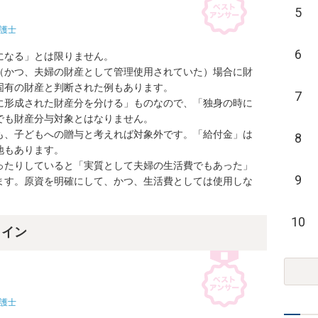
5
護士
6
なる」とは限りません。

（かつ、夫婦の財産として管理使用されていた）場合に財
有の財産と判断された例もあります。

7
に形成された財産分を分ける」ものなので、「独身の時に
も財産分与対象とはなりません。

も、子どもへの贈与と考えれば対象外です。「給付金」は
8
もあります。

ったりしていると「実質として夫婦の生活費でもあった」
9
ます。原資を明確にして、かつ、生活費としては使用しな
10
ライン
護士