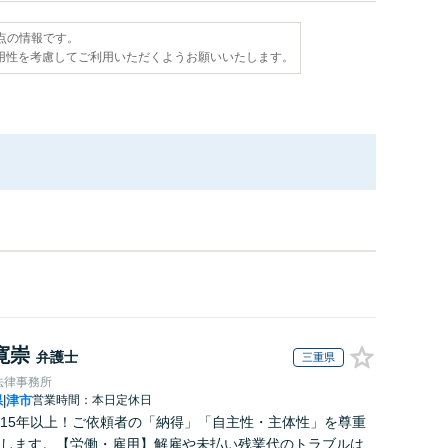
時点の情報です。
用性を考慮してご利用いただくようお願いいたします。
寛崇
弁護士
三重県
法律事務所
県
津市
営業時間：本日定休日
|
15年以上！ご依頼者の「納得」「自主性・主体性」を尊重
します。【労働・雇用】解雇や未払い残業代のトラブルは