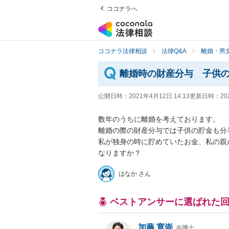
ココナラへ
ココナラ法律相談
法律Q&A
離婚・男
離婚時の財産分与 子供
公開日時：
2021年4月12日 14:13
更新日時：
20
数年のうちに離婚を考えております。

離婚の際の財産分与では子供の貯金も分与
私が独身の時に貯めていたお金、私の親
なりますか？
はなか さん
ベストアンサーに選ばれた
加藤 寛崇
弁護士