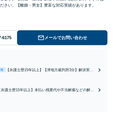
ださい。【離婚・男女】豊富な対応実績があります。
メールでお問い合わせ
【弁護士歴15年以上】【津地方裁判所3分】解決実績
表有
多数！熟年離婚やW不倫による調停や協議はお任せく
ださい。相談者さまのご意向を尊重し、納得いただけ
る解決を目指します【オンライン面談OK】【お子さ
【弁護士歴15年以上】未払い残業代や不当解雇などの解決
ま連れの相談可】
実績が多数あります。闘うためには証拠が肝要です！証拠
集めのコツをお伝えするなど、納得いただける解決のため
にご依頼者と二人三脚で取り組みます【オンライン面談O
K】