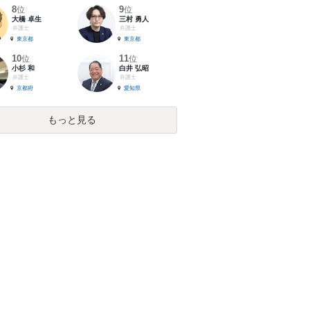
8
9
位
位
大橋 卓生
三村 勇人
弁護士
弁護士
東京都
東京都
10
11
位
位
小杉 和
白井 弘昭
弁護士
弁護士
京都府
愛知県
もっと見る