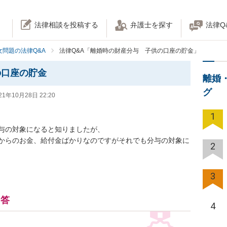
法律相談を投稿する
弁護士を探す
法律Q
女問題の法律Q&A
法律Q&A「離婚時の財産分与 子供の口座の貯金」
の口座の貯金
離婚
グ
21年10月28日 22:20
1
の対象になると知りましたが、

からのお金、給付金ばかりなのですがそれでも分与の対象に
2
3
回答
4