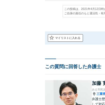
この投稿は、2021年4月12日
ご自身の責任のもと適法性・有
マイリストに入れる
この質問に回答した弁護士
加藤 
みえ市民
三重
弁護士歴
して対応