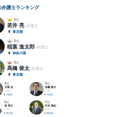
の弁護士ランキング
1
位
若井 亮
弁護士
東京都
2
位
稲葉 進太郎
弁護士
神奈川県
3
位
髙橋 俊太
弁護士
東京都
4
5
位
位
川添 圭
加藤 善大
弁護士
弁護士
大阪府
埼玉県
6
7
位
位
泉 亮介
竹本 真紀
弁護士
弁護士
東京都
愛知県