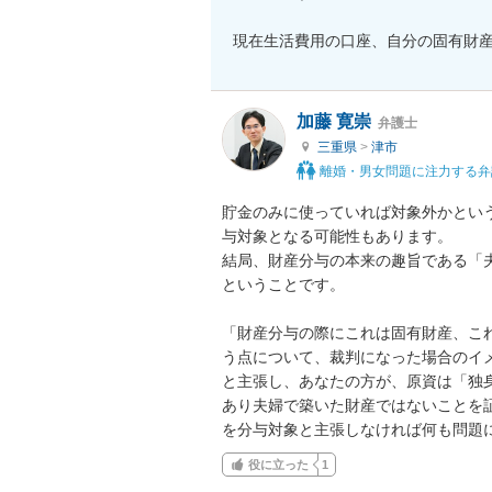
現在生活費用の口座、自分の固有財
加藤 寛崇
弁護士
三重県
>
津市
離婚・男女問題に注力する弁
貯金のみに使っていれば対象外かとい
与対象となる可能性もあります。

結局、財産分与の本来の趣旨である「
ということです。

「財産分与の際にこれは固有財産、こ
う点について、裁判になった場合のイ
と主張し、あなたの方が、原資は「独
あり夫婦で築いた財産ではないことを
を分与対象と主張しなければ何も問題
役に立った
1