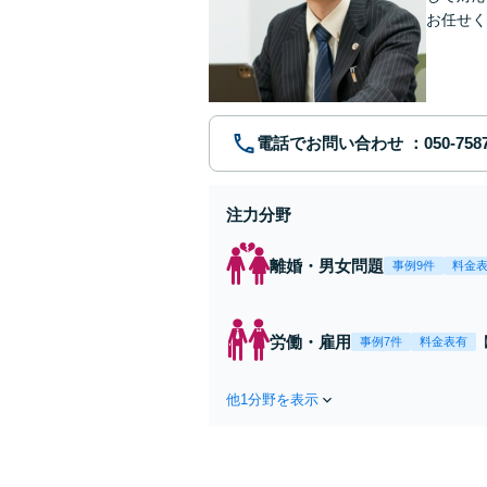
お任せく
電話でお問い合わせ
注力分野
離婚・男女問題
事例9件
料金
労働・雇用
事例7件
料金表有
他1分野を表示