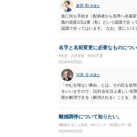
倉田 勲
弁護士
仮に何も手続き（配偶者から長男へ名義変
義の資産1/2は妻（私）という認識で合っ
認識で合ってはいます。 なお、逆に１/
人に対して自宅の評価額の１/２の代償金
名字と名前変更に必要なものについ
#患者・入所者側
#音信不通
2026年8月8日
川添 圭
弁護士
「やむを得ない事由」とは、その氏を使用
をいいますので、(1)社会生活上著しい支
障が解消できる（解消される）ことを、具
中に現れた一切の事情が判断対象ですので、
出することが必要になります。「フラッシ
SDの診断基準に合致した説明とそれに沿
離婚調停について知りたい。
理的な理由の氏変更は様々な意味でハード
#離婚すること自体
#モラハラ
#性格の不一致
されるところです。、もし本人申立てをお
2026年8月6日
で、性急な申立てをせず、知識と資料をし