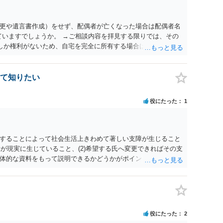
更や遺言書作成）をせず、配偶者が亡くなった場合は配偶者名
ていますでしょうか。 →ご相談内容を拝見する限りでは、その
２しか権利がないため、自宅を完全に所有する場合は、他の相続
の支払いが必要になります。
て知りたい
役にたった
1
することによって社会生活上きわめて著しい支障が生じること
障が現実に生じていること、(2)希望する氏へ変更できればその支
体的な資料をもって説明できるかどうかがポイントです。 記録
上記(1)と(2)を説明できる資料は全て（ただし理路整然に）提
ュバック」とのことなので、例えば、医学上確立されているPT
う資料の提出が必要になってくるように思います。 精神的・心
ルがかなり高く、弁護士へ依頼しても苦労することが強く予想
考えであれば、医学知識はもちろん法律知識も要求されますの
役にたった
2
っかりと揃えて、万全の体制で申立てに臨んだ方がよいと思わ