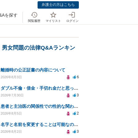
弁護士の方はこちら
&Aを探す
閲覧履歴
マイリスト
ログイン
・男女問題の法律Q&Aランキン
離婚時の公正証書の内容について
6
2026年8月3日
ダブル不倫・借金・手切れ金だと思っていたお金を1年後いまさら脅迫罪として通知書が来てまとめて請求
3
2026年7月30日
患者と主治医の関係性での性的な関わりからのトラブル
2
2026年8月5日
名字と名前を変更することは可能なのか？
3
2026年8月2日