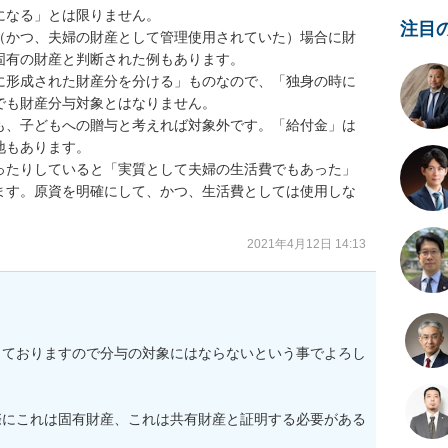
なる」とは限りません。

注目
（かつ、夫婦の財産として管理使用されていた）場合に財
有の財産と判断された例もあります。

に形成された財産分を分ける」ものなので、「独身の時に
も財産分与対象とはなりません。

も、子どもへの贈与と考えれば対象外です。「給付金」は
もあります。

ったりしていると「実質として夫婦の生活費でもあった」
ます。原資を明確にして、かつ、生活費としては使用しな
2021年4月12日 14:13
っておりますので分与の対象にはならないという事でよろし
際にこれは固有財産、これは共有財産と証明する必要がある