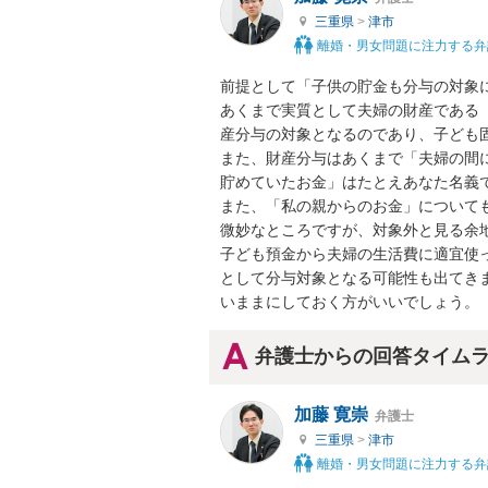
三重県
>
津市
離婚・男女問題に注力する弁
前提として「子供の貯金も分与の対象に
あくまで実質として夫婦の財産である
産分与の対象となるのであり、子ども固
また、財産分与はあくまで「夫婦の間
貯めていたお金」はたとえあなた名義で
また、「私の親からのお金」について
微妙なところですが、対象外と見る余地
子ども預金から夫婦の生活費に適宜使
として分与対象となる可能性も出てき
いままにしておく方がいいでしょう。
弁護士からの回答タイム
加藤 寛崇
弁護士
三重県
>
津市
離婚・男女問題に注力する弁