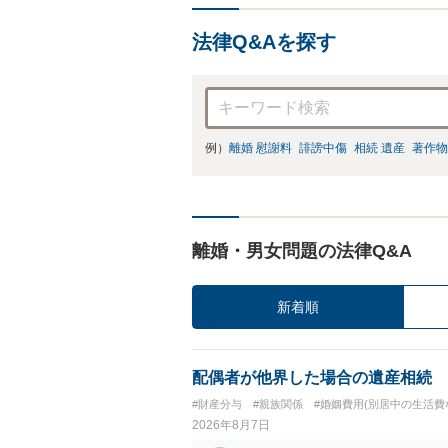
法律Q&Aを探す
例）
離婚 慰謝料
誹謗中傷
相続 遺産
著作物
離婚・男女問題の法律Q&A
新着順
配偶者が他界した場合の遺産相続
#財産分与
#親族関係
#婚姻費用(別居中の生活費
2026年8月7日