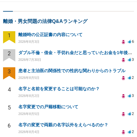
離婚・男女問題の法律Q&Aランキング
1
離婚時の公正証書の内容について
6
2026年8月3日
2
ダブル不倫・借金・手切れ金だと思っていたお金を1年後いまさら脅迫罪として通知書が来てまとめて請求
3
2026年7月30日
3
患者と主治医の関係性での性的な関わりからのトラブル
2
2026年8月5日
4
名字と名前を変更することは可能なのか？
3
2026年8月2日
5
名字変更での戸籍移動について
2
2026年8月5日
6
名字の変更で両親の名字以外をえらべるのか？
2
2026年8月4日