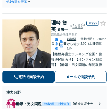
地・不動産】長期化し
他1分野を表示
等】交通事故でご家族がな
ている問題もできる限
くなってしまった方やお怪
り円滑な交渉へと導き
我された方はまずご相談く
ます。事業承継／相続
ださい。ご自身での対応で
放棄も対応可能。【JR
理崎 智
は損をしてしまうかもしれ
東京都
インタビュ
千葉駅近く】駐車場あ
ません。代わりに交渉・手
ーを見る
英
弁護士
り
続きをし、負担を軽減。
高島総合法律事務所
新橋駅
営業時間：10:00~2
東
港
2:00（土日祝日）
京
から徒歩
|
区
都
3分
【離婚弁護士ランキング全国１位
獲得経験あり】【オンライン相談
可】【離婚・男女問題の年間取扱件
数100件以上】 離婚や男女問題で泣
き寝入りしたくないという方は是非
電話で面談予約
メールで面談予約
ご相談ください。
注力分野
離婚・男女問題
【離婚弁護士ラン
事例10件
料金表有
キング全国１位