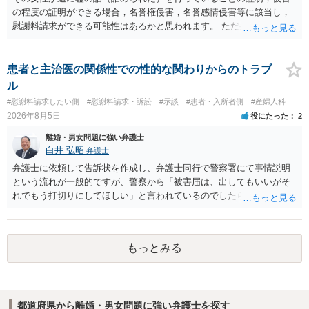
の程度の証明ができる場合，名誉権侵害，名誉感情侵害等に該当し，
慰謝料請求ができる可能性はあるかと思われます。 ただ弁護士費用を
考えると費用倒れとなるリスクも考えられるため，慎重にご検討され
た方が良いでしょう。
患者と主治医の関係性での性的な関わりからのトラブ
ル
#慰謝料請求したい側
#慰謝料請求・訴訟
#示談
#患者・入所者側
#産婦人科
2026年8月5日
役にたった
2
離婚・男女問題に強い弁護士
白井 弘昭
弁護士
弁護士に依頼して告訴状を作成し、弁護士同行で警察署にて事情説明
という流れが一般的ですが、警察から「被害届は、出してもいいがそ
れでもう打切りにしてほしい」と言われているのでしたら、あまり結
論は変わらないかもしれないですね。 所轄の警察を飛び越えて、直接
検察庁に訴えるのもありかもしれないですが、実際に捜査をするの
は、結局所轄だと思われますので、やはり結論は変わらないかもしれ
もっとみる
ないです。 一度、最寄りの「刑事に強い」とうたっている弁護士に相
談してみてはいかがでしょうか。 以上、ご参考まで。
都道府県から離婚・男女問題に強い弁護士を探す