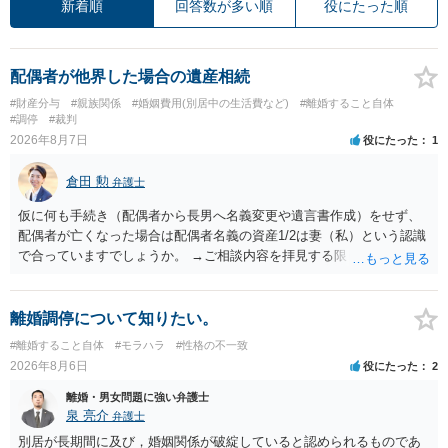
新着順
回答数が多い順
役にたった順
配偶者が他界した場合の遺産相続
#財産分与
#親族関係
#婚姻費用(別居中の生活費など)
#離婚すること自体
#調停
#裁判
2026年8月7日
役にたった
1
倉田 勲
弁護士
仮に何も手続き（配偶者から長男へ名義変更や遺言書作成）をせず、
配偶者が亡くなった場合は配偶者名義の資産1/2は妻（私）という認識
で合っていますでしょうか。 →ご相談内容を拝見する限りでは、その
認識で合ってはいます。 なお、逆に１/２しか権利がないため、自宅を
完全に所有する場合は、他の相続人に対して自宅の評価額の１/２の代
償金の支払いが必要になります。
離婚調停について知りたい。
#離婚すること自体
#モラハラ
#性格の不一致
2026年8月6日
役にたった
2
離婚・男女問題に強い弁護士
泉 亮介
弁護士
別居が長期間に及び，婚姻関係が破綻していると認められるものであ