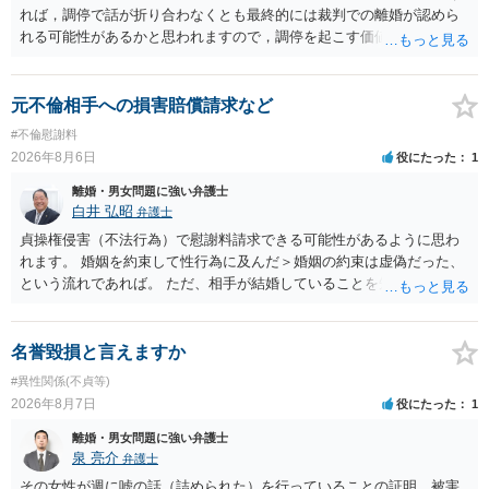
れば，調停で話が折り合わなくとも最終的には裁判での離婚が認めら
れる可能性があるかと思われますので，調停を起こす価値はあるよう
に思われます。 もっとも，調停については，お互いの合意がない限り
は調停が成立するということはないため，相手が合意するメリットを
だしてでも調停で終わらせるよう努めるのか，裁判離婚を見据えて調
元不倫相手への損害賠償請求など
停での離婚に固執しないかいずれかの対応は必要となるかと思われま
#不倫慰謝料
す。 お一人で対応するのは難しい側面もありますので弁護士を立てる
2026年8月6日
役にたった
1
ことを検討されると良いかと思われます。
離婚・男女問題に強い弁護士
白井 弘昭
弁護士
貞操権侵害（不法行為）で慰謝料請求できる可能性があるように思わ
れます。 婚姻を約束して性行為に及んだ＞婚姻の約束は虚偽だった、
という流れであれば。 ただ、相手が結婚していることを知って行為に
及んでいるのであれば、婚姻できないことについて相談者さんの帰責
性も認められそうですので、あまり慰謝料は高額にならないように思
われます。 一度、最寄りの弁護士に相談してみてください。
名誉毀損と言えますか
#異性関係(不貞等)
2026年8月7日
役にたった
1
離婚・男女問題に強い弁護士
泉 亮介
弁護士
その女性が週に嘘の話（詰められた）を行っていることの証明，被害