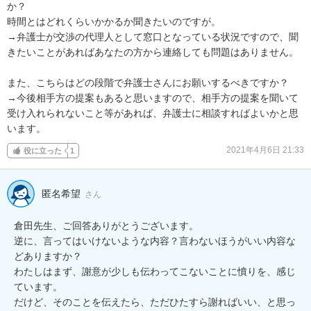
か？

時間とはどれくらいかかるか聞きたいのですが。

→弁護士が交渉の代理人として窓口となっている状況ですので、聞
きたいことがあればあなたの方から連絡しても問題はありません。

また、こちらはどの段階で弁護士さんにお願いするべきですか？

→今後相手方の提案もあると思いますので、相手方の提案を聞いて
受け入れられないこと等があれば、弁護士に相談すればよいかと思
います。
2021年4月6日 21:33
役に立った
1
匿名希望
さん
倉田先生、ご回答ありがとうございます。

逆に、言ってはいけないような内容？言わないほうがいい内容な
どありますか？

わたしはまず、謝意が少しも伝わってこないことに憤りを、感じ
ています。

だけど、そのことを伝えたら、ただひたすら謝ればいい、と思っ