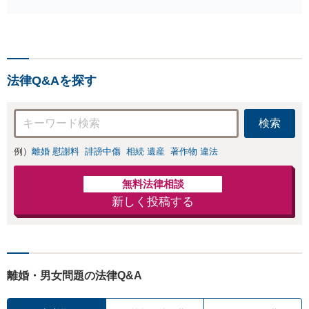
獲得経験あり】
【初回相談料１時
間１万１０００
円】【離婚・不倫
問題に特化／実績
法律Q&Aを探す
多数】財産分与、
慰謝料、養育費等
で金銭的に満足で
検索
きる解決を目指し
ます。
例）
離婚 慰謝料
誹謗中傷
相続 遺産
著作物 違法
無料法律相談
新しく投稿する
離婚・男女問題の法律Q&A