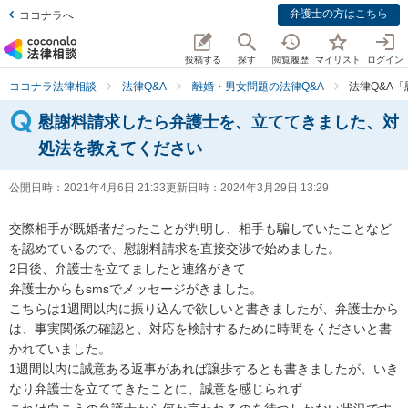
弁護士の方はこちら
ココナラへ
投稿する
探す
閲覧履歴
マイリスト
ログイン
ココナラ法律相談
法律Q&A
離婚・男女問題の法律Q&A
法律Q&A
慰謝料請求したら弁護士を、立ててきました、対
処法を教えてください
公開日時：
2021年4月6日 21:33
更新日時：
2024年3月29日 13:29
交際相手が既婚者だったことが判明し、相手も騙していたことなど
を認めているので、慰謝料請求を直接交渉で始めました。

2日後、弁護士を立てましたと連絡がきて

弁護士からもsmsでメッセージがきました。

こちらは1週間以内に振り込んで欲しいと書きましたが、弁護士から
は、事実関係の確認と、対応を検討するために時間をくださいと書
かれていました。

1週間以内に誠意ある返事があれば譲歩するとも書きましたが、いき
なり弁護士を立ててきたことに、誠意を感じられず…
