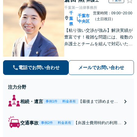
千葉県
千葉第一法律事務所
千
営業時間：09:00~20:00
千葉市
葉
|
（土日祝日）
中央区
県
【粘り強い交渉が強み】解決実績が
豊富です！複雑な問題には、複数の
弁護士とチームを組んで対応いたし
ます。【安心・分かりやすい料金体
系】些細なお悩みにも、丁寧に寄り
添い、不安を軽減します。まずはお
電話でお問い合わせ
メールでお問い合わせ
気軽にご相談ください。
注力分野
相続・遺言
【最後まで諦めませ
事例1件
料金表有
ん】親族間の交渉、複
雑な手続き、全て対応
します！不利な条件で
交通事故
【弁護士費用特約の利用＆
事例2件
料金表有
合意してしまう前にご
Zoom相談可】【死亡・骨
相談ください。【土
折・後遺障害・むち打ち