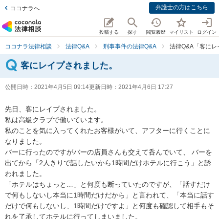
弁護士の方はこちら
ココナラへ
投稿する
探す
閲覧履歴
マイリスト
ログイン
ココナラ法律相談
法律Q&A
刑事事件の法律Q&A
法律Q&A「客に
客にレイプされました。
公開日時：
2021年4月5日 09:14
更新日時：
2021年4月6日 17:27
先日、客にレイプされました。

私は高級クラブで働いています。

私のことを気に入ってくれたお客様がいて、アフターに行くことに
なりました。

バーに行ったのですがバーの店員さんも交えて呑んでいて、 バーを
出てから「2人きりで話したいから1時間だけホテルに行こう」と誘
われました。

「ホテルはちょっと…」と何度も断っていたのですが、「話すだけ
で何もしないし本当に1時間だけだから」と言われて、「本当に話す
だけで何もしないし、1時間だけですよ」と何度も確認して相手もそ
れを了承してホテルに行ってしまいました。
