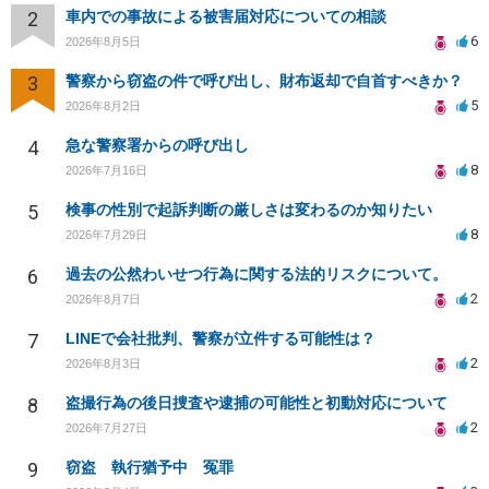
2
車内での事故による被害届対応についての相談
6
2026年8月5日
3
警察から窃盗の件で呼び出し、財布返却で自首すべきか？
5
2026年8月2日
4
急な警察署からの呼び出し
8
2026年7月16日
5
検事の性別で起訴判断の厳しさは変わるのか知りたい
8
2026年7月29日
6
過去の公然わいせつ行為に関する法的リスクについて。
2
2026年8月7日
7
LINEで会社批判、警察が立件する可能性は？
2
2026年8月3日
8
盗撮行為の後日捜査や逮捕の可能性と初動対応について
2
2026年7月27日
9
窃盗 執行猶予中 冤罪