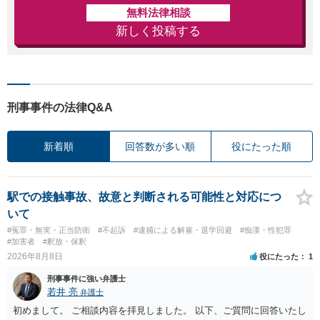
無料法律相談
新しく投稿する
刑事事件の法律Q&A
新着順
回答数が多い順
役にたった順
駅での接触事故、故意と判断される可能性と対応につ
いて
#冤罪・無実・正当防衛
#不起訴
#逮捕による解雇・退学回避
#痴漢・性犯罪
#加害者
#釈放・保釈
2026年8月8日
役にたった
1
刑事事件に強い弁護士
若井 亮
弁護士
初めまして。 ご相談内容を拝見しました。 以下、ご質問に回答いたし