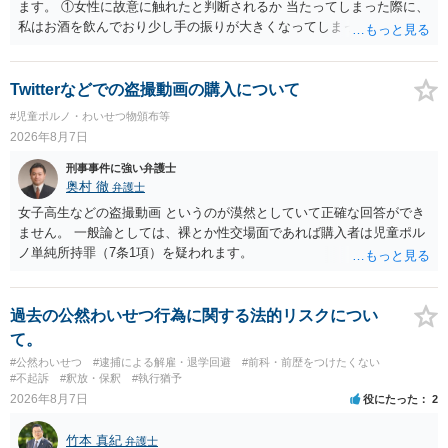
ます。 ①女性に故意に触れたと判断されるか 当たってしまった際に、
私はお酒を飲んでおり少し手の振りが大きくなってしまっていたこと
も事実です。それが仮に、私が気がついていない防犯カメラに写って
いた場合、故意だと判定されやすいのでしょうか？ お伺いする限り、
故意があると判断されることは無いかと思います。 ②逮捕、呼び出し
Twitterなどでの盗撮動画の購入について
の可能性 この行為により、痴漢やその他の犯罪を犯したとして、逮
#児童ポルノ・わいせつ物頒布等
捕、呼び出しされる可能性はどれほどでしょうか？ 誤って当たってし
2026年8月7日
まっただけであり、さらにその場で女性等のアクションが無かったこ
とからすると、この後に呼び出される可能性は極めて低いと思いま
刑事事件に強い弁護士
す。 ③逮捕呼び出しまでの期間 大体どれほどの期間逮捕呼び出しの可
奥村 徹
弁護士
能性があると考えれば良いのでしょうか？ 逮捕や呼び出しの可能性は
女子高生などの盗撮動画 というのが漠然としていて正確な回答ができ
極めて低いと思います。 連絡が来ることはないでしょう。
ません。 一般論としては、裸とか性交場面であれば購入者は児童ポル
ノ単純所持罪（7条1項）を疑われます。
過去の公然わいせつ行為に関する法的リスクについ
て。
#公然わいせつ
#逮捕による解雇・退学回避
#前科・前歴をつけたくない
#不起訴
#釈放・保釈
#執行猶予
2026年8月7日
役にたった
2
竹本 真紀
弁護士