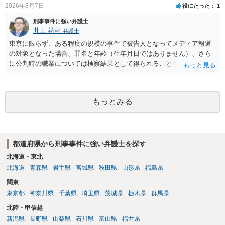
2026年8月7日
役にたった
1
刑事事件に強い弁護士
井上 祐司
弁護士
東京に限らず、ある程度の規模の事件で被告人となってメディア報道
の対象となった場合、罪名と年齢（生年月日ではありません）、さら
に公判時の職業については検察結果として得られることが通常です。
もっとみる
都道府県から刑事事件に強い弁護士を探す
北海道・東北
北海道
青森県
岩手県
宮城県
秋田県
山形県
福島県
関東
東京都
神奈川県
千葉県
埼玉県
茨城県
栃木県
群馬県
北陸・甲信越
新潟県
長野県
山梨県
石川県
富山県
福井県