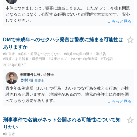
本件につきましては，犯罪に該当しません。 したがって，今後も問題
となることはなく，心配する必要はないとの理解で大丈夫です。 安心
してください。
DMで未成年へのセクハラ発言は警察に捕まる可能性は
ありますか
#加害者
#前科・前歴をつけたくない
#逮捕や勾留の阻止・準抗告
#逮捕による解雇・退学回避
#児童ポルノ・わいせつ物頒布等
#不起訴
2026年8月7日
刑事事件に強い弁護士
奥村 徹
弁護士
青少年条例違反（わいせつ行為 わいせつな行為を教える行為）が検
討されると思いますが、地域性があるので、地元の弁護士に条例を調
べてもらう必要があります。
刑事事件で名前がネット公開される可能性について知
りたい
#加害者