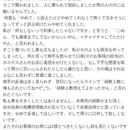
そこで襲われました。上に乗られて抵抗しましたが男の人の力には
敵いませんでした。

 何度も「やめて」と訴えたけどやめてくれなくて怖くて泣きそうに
なってずっと訴え続けたらやめてくれました。  

私が「何もしないって約束したじゃないですか」と言うと、「ごめ
ん、でも最後までしてないからいいやん、イチャイチャしてただけ
やん」と言われました。

すごく傷ついたし腹も立ちましたが、私がそのような状況を作って
しまったし、何か言って相手を怒らせて口座(そのお客様の担当)の
ホステスさんやお店に迷惑をかけたくないし、もし下手な態度を取
って周りに言いふらされたりしたら嫌だなと思い、その場はそれ以
上なにも言わずに普通に過ごしました。

相手の反省は全く見られず、翌日になったらラインで「経験人数に
俺も入れといてね〜(^_^)」「経験人数増えてよかったやん」と言わ
れたぐらいです。

私も事を大きくしたくはありませんし、水商売の経験がまだ浅く、
自分自身の危機管理能力が足りていなくて自業自得だと思っていま
すが、せめて反省してほしいです。そして周りに口外して欲しくな
いです。

またそのお客様のお席には2度とつきたくないし顔も見たくないです