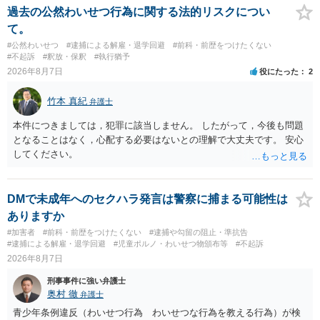
過去の公然わいせつ行為に関する法的リスクについ
て。
#公然わいせつ
#逮捕による解雇・退学回避
#前科・前歴をつけたくない
#不起訴
#釈放・保釈
#執行猶予
2026年8月7日
役にたった
2
竹本 真紀
弁護士
本件につきましては，犯罪に該当しません。 したがって，今後も問題
となることはなく，心配する必要はないとの理解で大丈夫です。 安心
してください。
DMで未成年へのセクハラ発言は警察に捕まる可能性は
ありますか
#加害者
#前科・前歴をつけたくない
#逮捕や勾留の阻止・準抗告
#逮捕による解雇・退学回避
#児童ポルノ・わいせつ物頒布等
#不起訴
2026年8月7日
刑事事件に強い弁護士
奥村 徹
弁護士
青少年条例違反（わいせつ行為 わいせつな行為を教える行為）が検