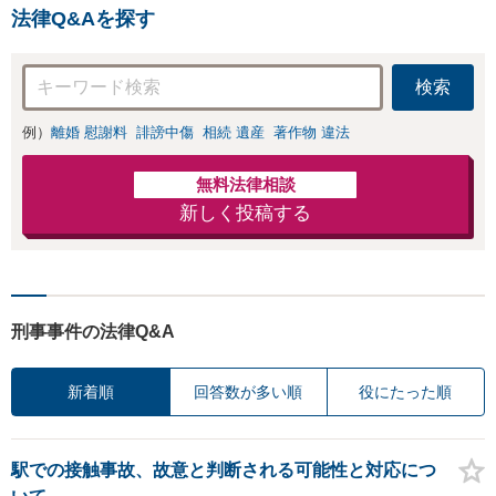
法律Q&Aを探す
ジポルノ罪等）に非常に詳
しい弁護士です
検索
例）
離婚 慰謝料
誹謗中傷
相続 遺産
著作物 違法
無料法律相談
新しく投稿する
刑事事件の法律Q&A
新着順
回答数が多い順
役にたった順
駅での接触事故、故意と判断される可能性と対応につ