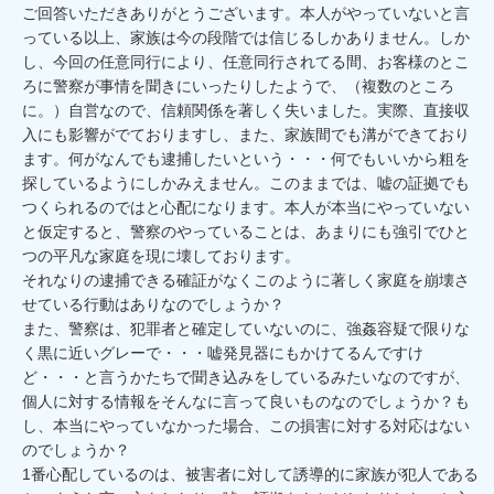
ご回答いただきありがとうございます。本人がやっていないと言
っている以上、家族は今の段階では信じるしかありません。しか
し、今回の任意同行により、任意同行されてる間、お客様のとこ
ろに警察が事情を聞きにいったりしたようで、（複数のところ
に。）自営なので、信頼関係を著しく失いました。実際、直接収
入にも影響がでておりますし、また、家族間でも溝ができており
ます。何がなんでも逮捕したいという・・・何でもいいから粗を
探しているようにしかみえません。このままでは、嘘の証拠でも
つくられるのではと心配になります。本人が本当にやっていない
と仮定すると、警察のやっていることは、あまりにも強引でひと
つの平凡な家庭を現に壊しております。

それなりの逮捕できる確証がなくこのように著しく家庭を崩壊さ
せている行動はありなのでしょうか？

また、警察は、犯罪者と確定していないのに、強姦容疑で限りな
く黒に近いグレーで・・・嘘発見器にもかけてるんですけ
ど・・・と言うかたちで聞き込みをしているみたいなのですが、
個人に対する情報をそんなに言って良いものなのでしょうか？も
し、本当にやっていなかった場合、この損害に対する対応はない
のでしょうか？

1番心配しているのは、被害者に対して誘導的に家族が犯人である