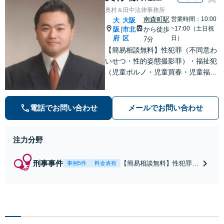
奥村＆田中法律事務所
南森町駅
営業時間：10:00
大
大阪
~17:00（土日祝
阪
市北
から徒歩
|
府
区
日）
7分
【簡易相談無料】性犯罪（不同意わ
いせつ・性的姿態撮影罪）・福祉犯
（児童ポルノ・児童買春・児童福祉
法・青少年条例）・ネット犯罪（名
誉毀損・わいせつ物・不正アクセス
等）に非常に詳しい弁護士です
電話でお問い合わせ
メールでお問い合わせ
注力分野
刑事事件
【簡易相談無料】性犯罪
事例5件
料金表有
（不同意性交・不同意わい
せつ）・福祉犯（児童ポル
ノ・児童買春・児童福祉
法・青少年条例）・ネット
犯罪（名誉毀損・わいせつ
物・不正アクセス・リベン