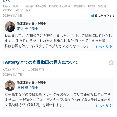
いて
#冤罪・無実・正当防衛
#不起訴
#逮捕による解雇・退学回避
#痴漢・性犯罪
#加害者
#釈放・保釈
2026年8月8日
役にたった
1
刑事事件に強い弁護士
若井 亮
弁護士
初めまして。 ご相談内容を拝見しました。 以下、ご質問に回答いたし
ます。 ①女性に故意に触れたと判断されるか 当たってしまった際に、
私はお酒を飲んでおり少し手の振りが大きくなってしまっていたこと
も事実です。それが仮に、私が気がついていない防犯カメラに写って
いた場合、故意だと判定されやすいのでしょうか？ お伺いする限り、
故意があると判断されることは無いかと思います。 ②逮捕、呼び出し
Twitterなどでの盗撮動画の購入について
の可能性 この行為により、痴漢やその他の犯罪を犯したとして、逮
#児童ポルノ・わいせつ物頒布等
捕、呼び出しされる可能性はどれほどでしょうか？ 誤って当たってし
2026年8月7日
まっただけであり、さらにその場で女性等のアクションが無かったこ
とからすると、この後に呼び出される可能性は極めて低いと思いま
刑事事件に強い弁護士
す。 ③逮捕呼び出しまでの期間 大体どれほどの期間逮捕呼び出しの可
奥村 徹
弁護士
能性があると考えれば良いのでしょうか？ 逮捕や呼び出しの可能性は
女子高生などの盗撮動画 というのが漠然としていて正確な回答ができ
極めて低いと思います。 連絡が来ることはないでしょう。
ません。 一般論としては、裸とか性交場面であれば購入者は児童ポル
ノ単純所持罪（7条1項）を疑われます。