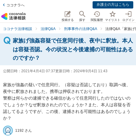
弁護士の方はこちら
ココナラへ
投稿する
探す
閲覧履歴
マイリスト
ログイン
ココナラ法律相談
法律Q&A
刑事事件の法律Q&A
法律Q&A「家族
家族げ強姦容疑で任意同行後、夜中に釈放。本人
は容疑否認。今の状況と今後逮捕の可能性はある
のですか？
公開日時：
2021年4月4日 07:37
更新日時：
2024年9月4日 11:43
家族が強姦の疑いで任意同行。（容疑は否認しており）取調べ後、
夜中に釈放されました。携帯は押収されております。

警察は何らかの逮捕できる確信があって任意同行したのではないの
でしょうか？なぜ釈放されたのでしょうか？また、本人は容疑を否
認してるようですが、この後、逮捕される可能性はあるのでしょう
か？
1192 さん