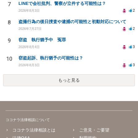
7
LINEで会社批判、警察が立件する可能性は？
2
2026年8月3日
8
盗撮行為の後日捜査や逮捕の可能性と初動対応について
2
2026年7月27日
9
窃盗 執行猶予中 冤罪
3
2026年8月4日
10
窃盗起訴、執行猶予の可能性は？
3
2026年8月3日
もっと見る
ココナラ法律相談について
ココナラ法律相談とは
ご意見・ご要望
法律Q&A
利用規約