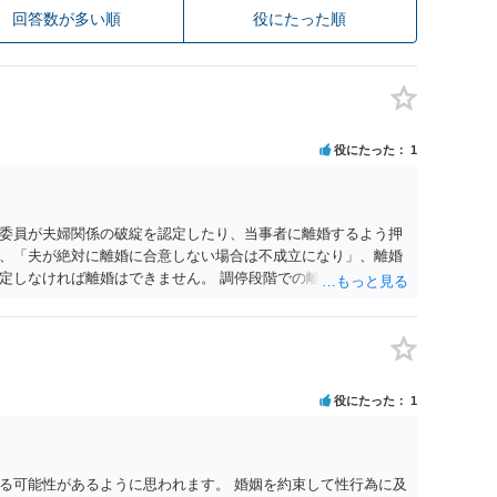
回答数が多い順
役にたった順
役にたった
1
委員が夫婦関係の破綻を認定したり、当事者に離婚するよう押
、「夫が絶対に離婚に合意しない場合は不成立になり」、離婚
定しなければ離婚はできません。 調停段階での離婚成立を希望
条件提示をする等、模索するほかありません（極端な話をいえ
」として提示された条件を全部丸呑みする、という方法しかな
たくないという考えを見透かされてしまうと、逆に足下を見ら
ます。 夫が離婚に抵抗する可能性が高いのであれば、むしろ
因を主張し、判決へ持っていく方が近道であることも少なくあ
役にたった
1
・依頼した方がよいと思います。
る可能性があるように思われます。 婚姻を約束して性行為に及