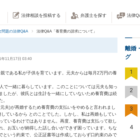
法律相談を投稿する
弁護士を探す
法律Q
女問題の法律Q&A
法律Q&A「養育費の請求について」
離婚
グ
1年11月17日 03:40
1
、母親である私が子供を育ています。元夫からは毎月2万円の養
3人で一緒に暮らしています。このことについては元夫も知っ
2
ましたが、彼氏とは生計を一緒にしていないため養育費は続


(元夫)が再婚するため養育費の支払いをやめると言われまし
3
棲しているから とのことでした。しかし、私は再婚もしてい
っているわけではありません。再度、養育費は支払って欲し
4
れ、お互いが納得した話し合いができず困っています。ちな
でという約束で、公正証書等は作成しておらず口約束のみで