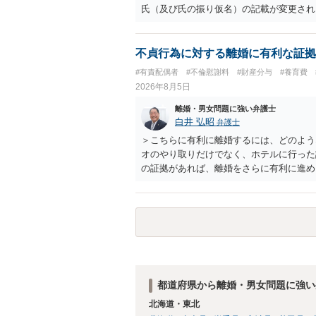
氏（及び氏の振り仮名）の記載が変更され
不貞行為に対する離婚に有利な証拠
#有責配偶者
#不倫慰謝料
#財産分与
#養育費
2026年8月5日
離婚・男女問題に強い弁護士
白井 弘昭
弁護士
＞こちらに有利に離婚するには、どのよう
オのやり取りだけでなく、ホテルに行った
の証拠があれば、離婚をさらに有利に進め
きると思われます。 ただし、不貞発覚後
がありますので、ご注意ください。 以上
都道府県から離婚・男女問題に強い
北海道・東北