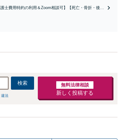
り円滑な交渉へと導きます。事業承継／相続放棄も対応可
護士費用特約の利用＆Zoom相談可】【死亡・骨折・後遺
能。【JR千葉駅近く】駐車場あり
害・むち打ち等】交通事故でご家族がなくなってしまった
やお怪我された方はまずご相談ください。ご自身での対応
は損をしてしまうかもしれません。代わりに交渉・手続き
し、負担を軽減。
検索
無料法律相談
新しく投稿する
 違法