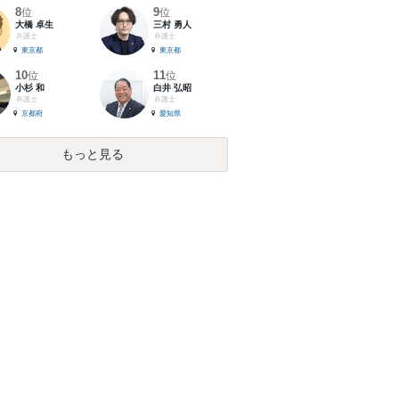
8
9
位
位
大橋 卓生
三村 勇人
弁護士
弁護士
東京都
東京都
10
11
位
位
小杉 和
白井 弘昭
弁護士
弁護士
京都府
愛知県
もっと見る