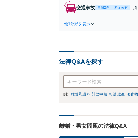
交通事故
【弁
事例2件
料金表有
障
方
他1分野を表示
で
を
法律Q&Aを探す
例）
離婚 慰謝料
誹謗中傷
相続 遺産
著作物
離婚・男女問題の法律Q&A