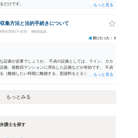
るだけです。
収集方法と法的手続きについて
#異性関係(不貞等)
#離婚協議
役にたった
2
な証拠が必要でしょうか。 不貞の証拠としては、ライン、カカ
証拠、複数回マンションに滞在した証拠などが有効です。 不貞
る（離婚したい時期に離婚する、慰謝料をとるなど）ことがで
、長期間同居を続けると、不貞を許したとの評価につながる場合
、ご参考まで。
もっとみる
弁護士を探す