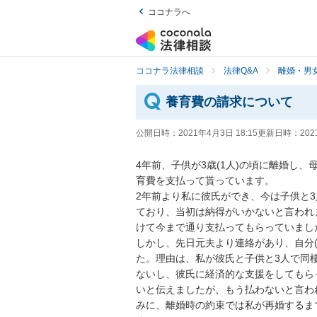
ココナラへ
ココナラ法律相談
法律Q&A
離婚・男
養育費の請求について
公開日時：
2021年4月3日 18:15
更新日時：
202
4年前、子供が3歳(1人)の頃に離婚し
育費を支払って貰っています。

2年前より私に彼氏ができ、今は子供と
ており、当初は納得がいかないと言われ
けて今まで通り支払ってもらっていました。
しかし、先日元夫より連絡があり、自分
た。理由は、私が彼氏と子供と3人で同
ないし、彼氏に経済的な支援をしてもら
いと伝えましたが、もう払わないと言わ
みに、離婚時の約束では私が再婚するま