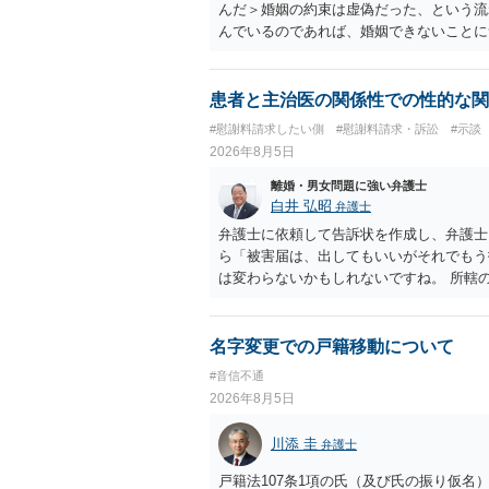
んだ＞婚姻の約束は虚偽だった、という流
んでいるのであれば、婚姻できないことに
謝料は高額にならないように思われます。
患者と主治医の関係性での性的な関
#慰謝料請求したい側
#慰謝料請求・訴訟
#示談
2026年8月5日
離婚・男女問題に強い弁護士
白井 弘昭
弁護士
弁護士に依頼して告訴状を作成し、弁護士
ら「被害届は、出してもいいがそれでもう
は変わらないかもしれないですね。 所轄
ですが、実際に捜査をするのは、結局所轄
す。 一度、最寄りの「刑事に強い」とう
ご参考まで。
名字変更での戸籍移動について
#音信不通
2026年8月5日
川添 圭
弁護士
戸籍法107条1項の氏（及び氏の振り仮