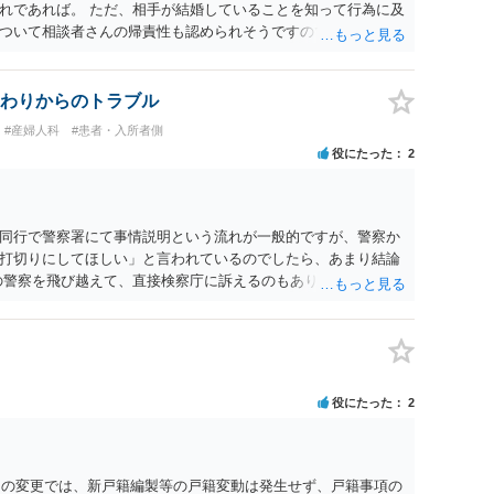
れであれば。 ただ、相手が結婚していることを知って行為に及
ついて相談者さんの帰責性も認められそうですので、あまり慰
 一度、最寄りの弁護士に相談してみてください。
わりからのトラブル
#産婦人科
#患者・入所者側
役にたった
2
同行で警察署にて事情説明という流れが一般的ですが、警察か
打切りにしてほしい」と言われているのでしたら、あまり結論
の警察を飛び越えて、直接検察庁に訴えるのもありかもしれない
だと思われますので、やはり結論は変わらないかもしれないで
たっている弁護士に相談してみてはいかがでしょうか。 以上、
役にたった
2
名）の変更では、新戸籍編製等の戸籍変動は発生せず、戸籍事項の