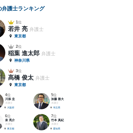
の弁護士ランキング
1
位
若井 亮
弁護士
東京都
2
位
稲葉 進太郎
弁護士
神奈川県
3
位
髙橋 俊太
弁護士
東京都
4
5
位
位
川添 圭
加藤 善大
弁護士
弁護士
大阪府
埼玉県
6
7
位
位
泉 亮介
竹本 真紀
弁護士
弁護士
東京都
愛知県