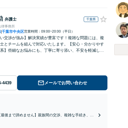
勲
弁護士
千葉県
法律事務所
県
千葉市中央区
営業時間：09:00~20:00（平日）
|
い交渉が強み】解決実績が豊富です！複雑な問題には、複
士とチームを組んで対応いたします。【安心・分かりやす
系】些細なお悩みにも、丁寧に寄り添い、不安を軽減しま
はお気軽にご相談ください。
メールでお問い合わせ
【最後まで諦めません】親族間の交渉、複雑な手続き、全
て対応します！不利な条件で合意してしまう前にご相談く
ださい。【土地・不動産】長期化している問題もできる限