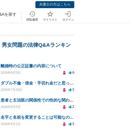
弁護士の方はこちら
&Aを探す
閲覧履歴
マイリスト
ログイン
・男女問題の法律Q&Aランキン
離婚時の公正証書の内容について
6
2026年8月3日
ダブル不倫・借金・手切れ金だと思っていたお金を1年後いまさら脅迫罪として通知書が来てまとめて請求
3
2026年7月30日
患者と主治医の関係性での性的な関わりからのトラブル
2
2026年8月5日
名字と名前を変更することは可能なのか？
3
2026年8月2日