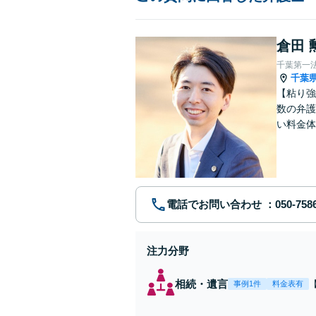
倉田 
千葉第一
千葉
【粘り強
数の弁護
い料金体
す。まず
電話でお問い合わせ
注力分野
相続・遺言
事例1件
料金表有