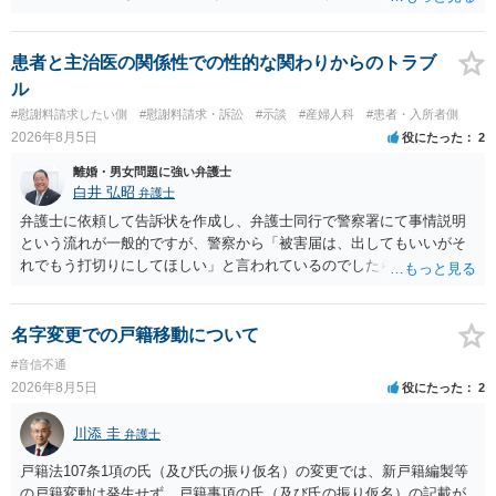
考えると費用倒れとなるリスクも考えられるため，慎重にご検討され
た方が良いでしょう。
患者と主治医の関係性での性的な関わりからのトラブ
ル
#慰謝料請求したい側
#慰謝料請求・訴訟
#示談
#産婦人科
#患者・入所者側
2026年8月5日
役にたった
2
離婚・男女問題に強い弁護士
白井 弘昭
弁護士
弁護士に依頼して告訴状を作成し、弁護士同行で警察署にて事情説明
という流れが一般的ですが、警察から「被害届は、出してもいいがそ
れでもう打切りにしてほしい」と言われているのでしたら、あまり結
論は変わらないかもしれないですね。 所轄の警察を飛び越えて、直接
検察庁に訴えるのもありかもしれないですが、実際に捜査をするの
は、結局所轄だと思われますので、やはり結論は変わらないかもしれ
名字変更での戸籍移動について
ないです。 一度、最寄りの「刑事に強い」とうたっている弁護士に相
#音信不通
談してみてはいかがでしょうか。 以上、ご参考まで。
2026年8月5日
役にたった
2
川添 圭
弁護士
戸籍法107条1項の氏（及び氏の振り仮名）の変更では、新戸籍編製等
の戸籍変動は発生せず、戸籍事項の氏（及び氏の振り仮名）の記載が