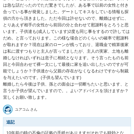
は急な話だったのでただ驚きでしたが、ある事で以前の女性と付き
合っている事が発覚しました。デートしてキスをしている情報も探
偵の方から頂きました。ただ今回は許せないので、離婚はせずに、
とりあえず相手の女性から前回の分と合わせて慰謝料をとろうと思
います。子供達も(成人しています)2度も同じ事をするので許しては
だめ。と言っております。この様な場合どのくらいの確率で慰謝料
が取れますか？現在は家のローンが残っており、退職金で精算後家
は私に渡すつもりと主人が言ってましたが、主人の実家、土地も離
婚しなければいずれは息子に相続となります。そう言ったものも前
回と今回合わせて裸一文にして最後に家を追い出したいのですが可
能でしょうか？子供達から父親の存在がなくなるわけですから制裁
を与えたいのです。(子供も望んでいます)

離婚したら今後は子供、孫との面会は一切断ちたいと思います、と
言うか子供が望んでいますので。。よいアドバイスを頂けますか？
宜しくお願い致します。
ユアコム さん
追記
10年前の時の不倫の証拠の手紙がありますがそれでも時効とな