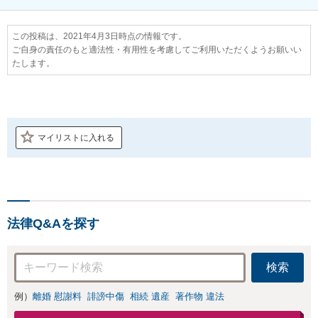
この投稿は、2021年4月3日時点の情報です。
ご自身の責任のもと適法性・有用性を考慮してご利用いただくようお願いい
たします。
マイリストに入れる
法律Q&Aを探す
検索
例）
離婚 慰謝料
誹謗中傷
相続 遺産
著作物 違法