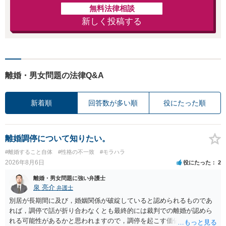
無料法律相談
新しく投稿する
離婚・男女問題の法律Q&A
新着順
回答数が多い順
役にたった順
離婚調停について知りたい。
#離婚すること自体
#性格の不一致
#モラハラ
2026年8月6日
役にたった
2
離婚・男女問題に強い弁護士
泉 亮介
弁護士
別居が長期間に及び，婚姻関係が破綻していると認められるものであ
れば，調停で話が折り合わなくとも最終的には裁判での離婚が認めら
れる可能性があるかと思われますので，調停を起こす価値はあるよう