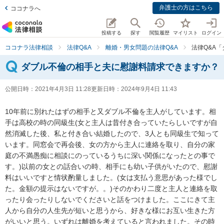
弁護士の方はこちら
ココナラへ
投稿する
探す
閲覧履歴
マイリスト
ログイン
ココナラ法律相談
法律Q&A
離婚・男女問題の法律Q&A
法律Q&A
ダブル不倫の相手と夫に慰謝料請求できますか？
公開日時：
2021年4月3日 11:28
更新日時：
2024年9月4日 11:43
10年前に別れたはずの相手と又ダブル不倫を主人がしています。相
手は高校の時の同級生(女と主人は昔付き合っていたらしいですが自
然消滅した後、私と付き合い結婚したので、3人とも同級生で知って
います。同窓会で再会後、女の方から主人に連絡を取り、自分の家
庭の不満愚痴に相談にのっているうちに深い関係になったとの事で
す。)以前の女との話合いの時、相手にも幼い子供がいたので、慰謝
料はいいですと情状酌量しました。(女は支払う意思があった様でし
た。金額の提示はないですが。。)そのかわり二度と主人と連絡を取
ったり会ったりしないでくださいと話をつけました。ここにきて主
人から自分の人生先が短いと思うから、好きな様にお互い生きた方
がいいと思う。いずれは離婚を考えていると言われました。その時