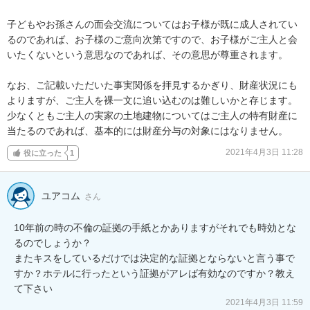
子どもやお孫さんの面会交流についてはお子様が既に成人されてい
るのであれば、お子様のご意向次第ですので、お子様がご主人と会
いたくないという意思なのであれば、その意思が尊重されます。

なお、ご記載いただいた事実関係を拝見するかぎり、財産状況にも
よりますが、ご主人を裸一文に追い込むのは難しいかと存じます。
少なくともご主人の実家の土地建物についてはご主人の特有財産に
当たるのであれば、基本的には財産分与の対象にはなりません。
2021年4月3日 11:28
役に立った
1
ユアコム
さん
10年前の時の不倫の証拠の手紙とかありますがそれでも時効とな
るのでしょうか？

またキスをしているだけでは決定的な証拠とならないと言う事で
すか？ホテルに行ったという証拠がアレば有効なのですか？教え
て下さい
2021年4月3日 11:59