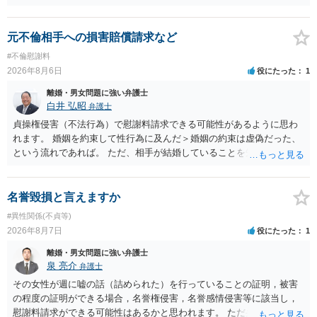
に思われます。 もっとも，調停については，お互いの合意がない限り
は調停が成立するということはないため，相手が合意するメリットを
だしてでも調停で終わらせるよう努めるのか，裁判離婚を見据えて調
元不倫相手への損害賠償請求など
停での離婚に固執しないかいずれかの対応は必要となるかと思われま
#不倫慰謝料
す。 お一人で対応するのは難しい側面もありますので弁護士を立てる
2026年8月6日
役にたった
1
ことを検討されると良いかと思われます。
離婚・男女問題に強い弁護士
白井 弘昭
弁護士
貞操権侵害（不法行為）で慰謝料請求できる可能性があるように思わ
れます。 婚姻を約束して性行為に及んだ＞婚姻の約束は虚偽だった、
という流れであれば。 ただ、相手が結婚していることを知って行為に
及んでいるのであれば、婚姻できないことについて相談者さんの帰責
性も認められそうですので、あまり慰謝料は高額にならないように思
われます。 一度、最寄りの弁護士に相談してみてください。
名誉毀損と言えますか
#異性関係(不貞等)
2026年8月7日
役にたった
1
離婚・男女問題に強い弁護士
泉 亮介
弁護士
その女性が週に嘘の話（詰められた）を行っていることの証明，被害
の程度の証明ができる場合，名誉権侵害，名誉感情侵害等に該当し，
慰謝料請求ができる可能性はあるかと思われます。 ただ弁護士費用を