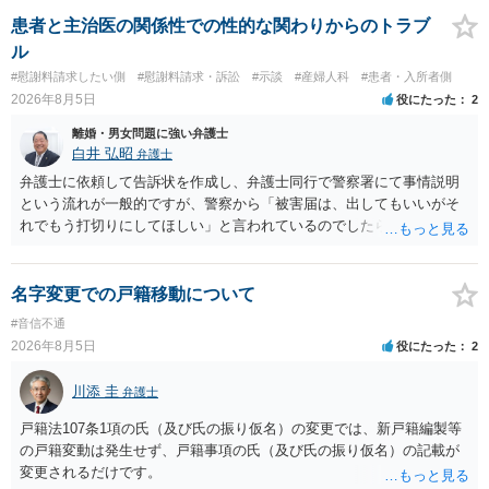
性も認められそうですので、あまり慰謝料は高額にならないように思
われます。 一度、最寄りの弁護士に相談してみてください。
患者と主治医の関係性での性的な関わりからのトラブ
ル
#慰謝料請求したい側
#慰謝料請求・訴訟
#示談
#産婦人科
#患者・入所者側
2026年8月5日
役にたった
2
離婚・男女問題に強い弁護士
白井 弘昭
弁護士
弁護士に依頼して告訴状を作成し、弁護士同行で警察署にて事情説明
という流れが一般的ですが、警察から「被害届は、出してもいいがそ
れでもう打切りにしてほしい」と言われているのでしたら、あまり結
論は変わらないかもしれないですね。 所轄の警察を飛び越えて、直接
検察庁に訴えるのもありかもしれないですが、実際に捜査をするの
は、結局所轄だと思われますので、やはり結論は変わらないかもしれ
名字変更での戸籍移動について
ないです。 一度、最寄りの「刑事に強い」とうたっている弁護士に相
#音信不通
談してみてはいかがでしょうか。 以上、ご参考まで。
2026年8月5日
役にたった
2
川添 圭
弁護士
戸籍法107条1項の氏（及び氏の振り仮名）の変更では、新戸籍編製等
の戸籍変動は発生せず、戸籍事項の氏（及び氏の振り仮名）の記載が
変更されるだけです。