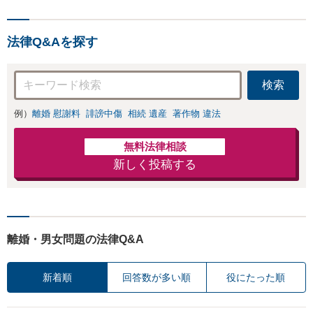
法律Q&Aを探す
検索
例）
離婚 慰謝料
誹謗中傷
相続 遺産
著作物 違法
無料法律相談
新しく投稿する
離婚・男女問題の法律Q&A
新着順
回答数が多い順
役にたった順