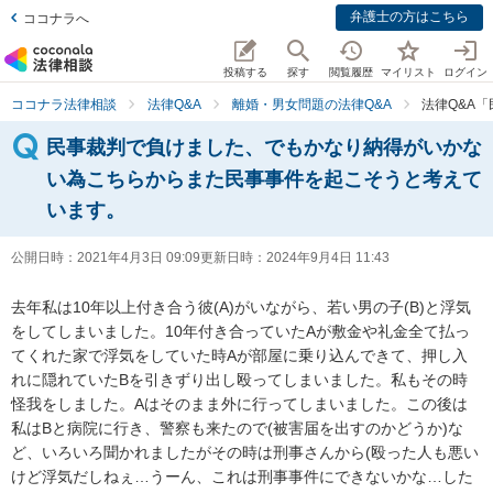
弁護士の方はこちら
ココナラへ
投稿する
探す
閲覧履歴
マイリスト
ログイン
ココナラ法律相談
法律Q&A
離婚・男女問題の法律Q&A
法律Q&A
民事裁判で負けました、でもかなり納得がいかな
い為こちらからまた民事事件を起こそうと考えて
います。
公開日時：
2021年4月3日 09:09
更新日時：
2024年9月4日 11:43
去年私は10年以上付き合う彼(A)がいながら、若い男の子(B)と浮気
をしてしまいました。10年付き合っていたAが敷金や礼金全て払っ
てくれた家で浮気をしていた時Aが部屋に乗り込んできて、押し入
れに隠れていたBを引きずり出し殴ってしまいました。私もその時
怪我をしました。Aはそのまま外に行ってしまいました。この後は
私はBと病院に行き、警察も来たので(被害届を出すのかどうか)な
ど、いろいろ聞かれましたがその時は刑事さんから(殴った人も悪い
けど浮気だしねぇ…うーん、これは刑事事件にできないかな…した