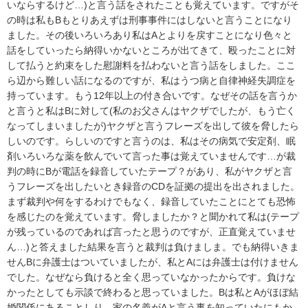
いならするけど…)と言う話をされたことも覚えています。ですがそ
の時は私もBもとりあえずは刑事事件にはしないと言うことになり
ました。その後いろいろあり私はAとよりを戻すことになり色々と
話をしていったら納得いかないところが出てきて、殴ったことに対
して払うと約束をした慰謝料を払わないと言う話をしました。ここ
ら辺から難しい話になるのですが、私はうつ病と自律神経失調症を
持っています。もう12年以上の付き合いです。なぜその話を言うか
と言うと私はBに対して(私のお父さんはヤクザでしたが、もう亡く
なってしまいましたが)ヤクザと言うフレーズを出して彼を脅したら
しいのです。らしいのですと言うのは、私はその病気で安定剤、眠
剤いろいろな薬を飲んでいて言った事は覚えていませんです…が裁
判の時にBが電話を録音していたテープ？があり、私がヤクザと言
うフレーズを出したいとき録音のCDを証拠の提出を出されました。
まず裁判や何をするわけでもなく、録音していたことにとても恐怖
を感じたのを覚えています。脅しましたか？と聞かれて私は(テープ
が残っているのであれば言ったと思うのですが、正直覚えていませ
ん…)と答えました結果を言うと裁判は負けましま。でも納得いきま
せんBに弁護士はついていましたが、私とAには弁護士は付けません
でした。なぜなら負けると全く思っていなかったからです。負けな
かったとしても示談で終わると思っていました。Bは私とAがほぼ結
婚関係にあることしり、家の名義がAと言う事を知っていたにもか