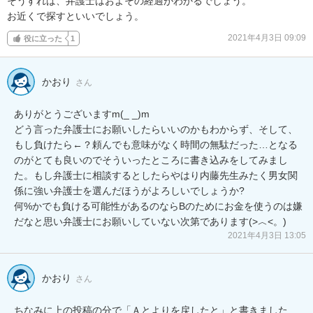
そうすれば、弁護士はおよその経過がわかるでしょう。

お近くで探すといいでしょう。
2021年4月3日 09:09
役に立った
1
かおり
さん
ありがとうございますm(_ _)m

どう言った弁護士にお願いしたらいいのかもわからず、そして、
もし負けたら←？頼んでも意味がなく時間の無駄だった…となる
のがとても良いのでそういったところに書き込みをしてみまし
た。もし弁護士に相談するとしたらやはり内藤先生みたく男女関
係に強い弁護士を選んだほうがよろしいでしょうか?

何%かでも負ける可能性があるのならBのためにお金を使うのは嫌
だなと思い弁護士にお願いしていない次第であります(>︿<。)
2021年4月3日 13:05
かおり
さん
ちなみに上の投稿の分で「Ａとよりを戻したと」と書きました