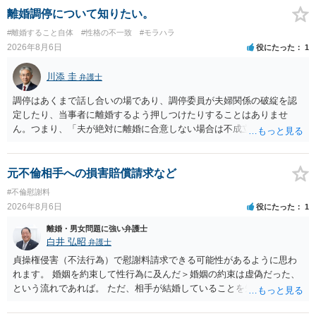
離婚調停について知りたい。
#離婚すること自体
#性格の不一致
#モラハラ
2026年8月6日
役にたった
1
川添 圭
弁護士
調停はあくまで話し合いの場であり、調停委員が夫婦関係の破綻を認
定したり、当事者に離婚するよう押しつけたりすることはありませ
ん。つまり、「夫が絶対に離婚に合意しない場合は不成立になり」、
離婚訴訟を提起して離婚を命じる判決を得て確定しなければ離婚はで
きません。 調停段階での離婚成立を希望するなら、夫が離婚に前向き
になるような条件提示をする等、模索するほかありません（極端な話
元不倫相手への損害賠償請求など
をいえば、夫から「この条件なら離婚してもよい」として提示された
#不倫慰謝料
条件を全部丸呑みする、という方法しかないかもしれません）。た
2026年8月6日
役にたった
1
だ、離婚訴訟をしたくないという考えを見透かされてしまうと、逆に
足下を見られてしまいますので、注意する必要があります。 夫が離婚
離婚・男女問題に強い弁護士
に抵抗する可能性が高いのであれば、むしろ淡々と調停不成立にして
白井 弘昭
弁護士
離婚訴訟で離婚原因を主張し、判決へ持っていく方が近道であること
貞操権侵害（不法行為）で慰謝料請求できる可能性があるように思わ
も少なくありません。見通し等を含め、弁護士へ相談・依頼した方が
れます。 婚姻を約束して性行為に及んだ＞婚姻の約束は虚偽だった、
よいと思います。
という流れであれば。 ただ、相手が結婚していることを知って行為に
及んでいるのであれば、婚姻できないことについて相談者さんの帰責