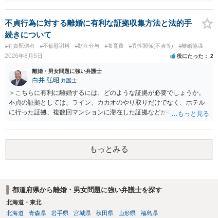
不貞行為に対する離婚に有利な証拠収集方法と法的手
続きについて
#有責配偶者
#不倫慰謝料
#財産分与
#養育費
#異性関係(不貞等)
#離婚協議
2026年8月5日
役にたった
2
離婚・男女問題に強い弁護士
白井 弘昭
弁護士
＞こちらに有利に離婚するには、どのような証拠が必要でしょうか。
不貞の証拠としては、ライン、カカオのやり取りだけでなく、ホテル
に行った証拠、複数回マンションに滞在した証拠などが有効です。 不
貞の証拠があれば、離婚をさらに有利に進める（離婚したい時期に離
婚する、慰謝料をとるなど）ことができると思われます。 ただし、不
貞発覚後、長期間同居を続けると、不貞を許したとの評価につながる
もっとみる
場合がありますので、ご注意ください。 以上、ご参考まで。
都道府県から離婚・男女問題に強い弁護士を探す
北海道・東北
北海道
青森県
岩手県
宮城県
秋田県
山形県
福島県