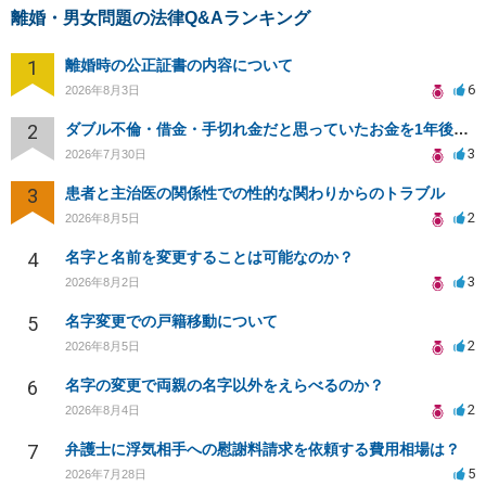
離婚・男女問題の法律Q&Aランキング
1
離婚時の公正証書の内容について
6
2026年8月3日
2
ダブル不倫・借金・手切れ金だと思っていたお金を1年後いまさら脅迫罪として通知書が来てまとめて請求
3
2026年7月30日
3
患者と主治医の関係性での性的な関わりからのトラブル
2
2026年8月5日
4
名字と名前を変更することは可能なのか？
3
2026年8月2日
5
名字変更での戸籍移動について
2
2026年8月5日
6
名字の変更で両親の名字以外をえらべるのか？
2
2026年8月4日
7
弁護士に浮気相手への慰謝料請求を依頼する費用相場は？
5
2026年7月28日