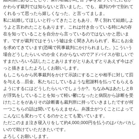
かわらず裁判では知らないと言いました。でも、裁判の中で別れて
くれるって思ったら嬉しくなった、と言ってましま。

私に結婚してほしいと行ってきたこともあり、早く別れて結婚しよ
うよと言われたこともあります。これは付き合っている時にAの存
在を知っていることを自分から言っているのではないかと思いま
す。ですが裁判ではそういう嘘は全く聞き入れられず、私にもお金
を求めてきています(恐喝で民事裁判にかけられました。)こういう
場合どうしたらいいのか全くわからないのでアドバイスが欲しいで
すまだいろいろ話したことありますがとりあえずとりあえず今はざ
っと描きましたよろしくお願いします。

もしこちらから民事裁判をかけて示談にすることや相手に対して罰
を与える…罰金、私たちにしているような慰謝料を払ってもらえる
ようにするにはどうしたらいいでしょうか?。ちなみAはあたしとB
が浮気をしていることを知って軽い鬱になったと病院から診断を受
けたことをがありその診断書も裁判所に持っていきましたですが何
一つこちらの話は聞いてもらえません。弁護士がつくことによって
こんなにも変わってくるのかととても驚いています。

ただこのまま泣き寝入りをして約4,000,000円を払うのはバカバカし
いので助けていただきたいです。

よろしくお願いします。