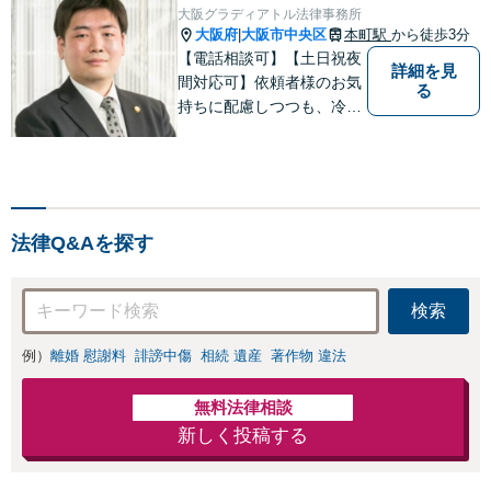
など幅広く対応。他士
大阪グラディアトル法律事務所
尽くします。
業とも連携可能です
大阪府
大阪市中央区
本町駅
から徒歩3分
|
【出張相談可】【東所
【電話相談可】【土日祝夜
詳細を見
沢駅30秒】
間対応可】依頼者様のお気
る
持ちに配慮しつつも、冷静
かつ現実的な解決策を探る
ことが、依頼者様のよりよ
い未来につながると考えて
います。離婚・刑事事件・
相続など何でもご相談くだ
法律Q&Aを探す
さい。
検索
例）
離婚 慰謝料
誹謗中傷
相続 遺産
著作物 違法
無料法律相談
新しく投稿する