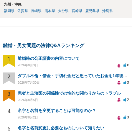
九州・沖縄
福岡県
佐賀県
長崎県
熊本県
大分県
宮崎県
鹿児島県
沖縄県
離婚・男女問題の法律Q&Aランキング
1
離婚時の公正証書の内容について
6
2026年8月3日
2
ダブル不倫・借金・手切れ金だと思っていたお金を1年後いまさら脅迫罪として通知書が来てまとめて請求
3
2026年7月30日
3
患者と主治医の関係性での性的な関わりからのトラブル
2
2026年8月5日
4
名字と名前を変更することは可能なのか？
3
2026年8月2日
5
名字と名前変更に必要なものについて知りたい