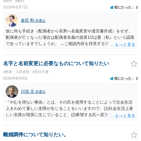
#調停
#裁判
います。養育費は事情の変更があった場合に変更するので毎年見直す
2026年8月7日
役にたった
2
ことはあまりないです。ご参考にしてください。
倉田 勲
弁護士
仮に何も手続き（配偶者から長男へ名義変更や遺言書作成）をせず、
配偶者が亡くなった場合は配偶者名義の資産1/2は妻（私）という認識
で合っていますでしょうか。 →ご相談内容を拝見する限りでは、その
認識で合ってはいます。 なお、逆に１/２しか権利がないため、自宅を
完全に所有する場合は、他の相続人に対して自宅の評価額の１/２の代
償金の支払いが必要になります。
名字と名前変更に必要なものについて知りたい
#患者・入所者側
#音信不通
2026年8月8日
役にたった
2
川添 圭
弁護士
「やむを得ない事由」とは、その氏を使用することによって社会生活
上きわめて著しい支障が生じることをいいますので、(1)社会生活上著
しい支障が現実に生じていること、(2)希望する氏へ変更できればその
支障が解消できる（解消される）ことを、具体的な資料をもって説明
できるかどうかがポイントです。 記録中に現れた一切の事情が判断対
象ですので、上記(1)と(2)を説明できる資料は全て（ただし理路整然
離婚調停について知りたい。
に）提出することが必要になります。「フラッシュバック」とのこと