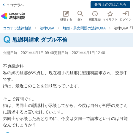
弁護士の方はこちら
ココナラへ
投稿する
探す
閲覧履歴
マイリスト
ログイン
ココナラ法律相談
法律Q&A
離婚・男女問題の法律Q&A
法律Q&A
慰謝料請求 ダブル不倫
公開日時：
2021年4月1日 09:40
更新日時：
2021年4月1日 12:40
不貞慰謝料

私の姉の旦那が不貞し、現在相手の旦那に慰謝料請求され、交渉中
です。

姉は、最近このことを知り怒っています。

そこで質問です。

姉は、男同士の慰謝料が示談してから、今度は自分が相手の奥さん
に請求すると言い出しています。

男同士が示談したあとなのに、今度は女同士で請求というのは可能
なんでしょうか？