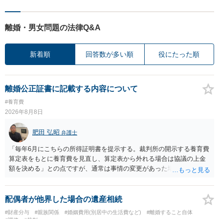
離婚・男女問題の法律Q&A
新着順
回答数が多い順
役にたった順
離婚公正証書に記載する内容について
#養育費
2026年8月8日
肥田 弘昭
弁護士
「毎年6月にこちらの所得証明書を提示する。裁判所の開示する養育費
算定表をもとに養育費を見直し、算定表から外れる場合は協議の上金
額を決める」との点ですが、通常は事情の変更があった場合に変更し
ますので妥当とまでは言えないかと思います。「養育費は当初予測出
来なかった事情の変更により双方協議の上増減出来る」と「通知義務
に勤務先」が含まれているので、私に収入が入った事は相手に通知が
配偶者が他界した場合の遺産相続
行く事になり、上記のような文言が無くても養育費の見直しは適宜出
#財産分与
#親族関係
#婚姻費用(別居中の生活費など)
#離婚すること自体
来るかと思うのですが違うのでしょうか？との点はそのとおりかと思