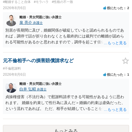
#離婚すること自体
#モラハラ
#性格の不一致
なので、例えば、医学上確立されているPTSDの診断基準に合致した説
2026年8月6日
役にたった
2
明とそれに沿う資料の提出が必要になってくるように思います。 精神
的・心理的な理由の氏変更は様々な意味でハードルがかなり高く、弁
離婚・男女問題に強い弁護士
護士へ依頼しても苦労することが強く予想されるところです。、もし
泉 亮介
弁護士
本人申立てをお考えであれば、医学知識はもちろん法律知識も要求さ
別居が長期間に及び，婚姻関係が破綻していると認められるものであ
れますので、性急な申立てをせず、知識と資料をしっかりと揃えて、
れば，調停で話が折り合わなくとも最終的には裁判での離婚が認めら
万全の体制で申立てに臨んだ方がよいと思われます。
れる可能性があるかと思われますので，調停を起こす価値はあるよう
に思われます。 もっとも，調停については，お互いの合意がない限り
は調停が成立するということはないため，相手が合意するメリットを
だしてでも調停で終わらせるよう努めるのか，裁判離婚を見据えて調
元不倫相手への損害賠償請求など
停での離婚に固執しないかいずれかの対応は必要となるかと思われま
#不倫慰謝料
す。 お一人で対応するのは難しい側面もありますので弁護士を立てる
2026年8月6日
役にたった
1
ことを検討されると良いかと思われます。
離婚・男女問題に強い弁護士
白井 弘昭
弁護士
貞操権侵害（不法行為）で慰謝料請求できる可能性があるように思わ
れます。 婚姻を約束して性行為に及んだ＞婚姻の約束は虚偽だった、
という流れであれば。 ただ、相手が結婚していることを知って行為に
及んでいるのであれば、婚姻できないことについて相談者さんの帰責
性も認められそうですので、あまり慰謝料は高額にならないように思
われます。 一度、最寄りの弁護士に相談してみてください。
もっとみる