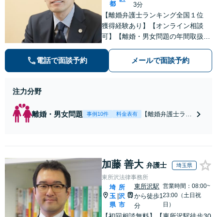
都
3分
【離婚弁護士ランキング全国１位
獲得経験あり】【オンライン相談
可】【離婚・男女問題の年間取扱件
数100件以上】 離婚や男女問題で泣
き寝入りしたくないという方は是非
電話で面談予約
メールで面談予約
ご相談ください。
注力分野
離婚・男女問題
【離婚弁護士ラン
事例10件
料金表有
キング全国１位
獲得経験あり】
【初回相談料１時
間１万１０００
加藤 善大
円】【離婚・不倫
弁護士
埼玉県
問題に特化／実績
東所沢法律事務所
多数】財産分与、
東所沢駅
営業時間：08:00~
埼
所
慰謝料、養育費等
23:00（土日祝
玉
沢
から徒歩1
|
で金銭的に満足で
県
市
日）
分
きる解決を目指し
【初回相談無料】【東所沢駅徒歩30