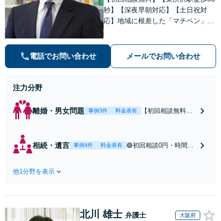
ます。
秒】【深夜早朝対応】【土日祝対
応】地域に根差した「マチベン」と
して、みなさまの法律トラブルに真
剣に向き合います。ご都合に合わせ
て出張相談も承ります。リーズナブ
電話でお問い合わせ
メールでお問い合わせ
ルな料金体系をご提供しています。
注力分野
離婚・男女問題
【初回相談無料】
事例3件
料金表有
【東所沢駅徒歩30
秒】【深夜早朝対
応】【土日祝対
相続・遺言
🟢初回相談0円・時間無
事例4件
料金表有
応】中高年離婚／
制限🟢相続の相談はな
財産分与／不貞慰
んでもお問合せくださ
謝料請求／養育費
他1分野を表示
い！遺産分割／遺言書
増額・減額請求な
作成／遺留分侵害額請
どはお任せくださ
求／相続人調査など。
い。双方納得した
相続手続きから親や兄
後腐れがない解決
北川 雄士
弟、親戚とのトラブル
弁護士
大阪府
に向けて、全力を