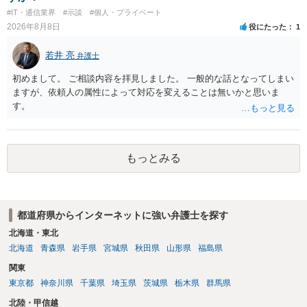
#IT・通信業界
#示談
#個人・プライベート
2026年8月8日
役にたった
1
若井 亮
弁護士
初めまして。 ご相談内容を拝見しました。 一般的な話となってしまい
ますが、依頼人の属性によって対応を変えることは無いかと思いま
す。
もっとみる
都道府県からインターネットに強い弁護士を探す
北海道・東北
北海道
青森県
岩手県
宮城県
秋田県
山形県
福島県
関東
東京都
神奈川県
千葉県
埼玉県
茨城県
栃木県
群馬県
北陸・甲信越