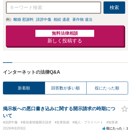
検索
例）
離婚 慰謝料
誹謗中傷
相続 遺産
著作物 違法
無料法律相談
新しく投稿する
インターネットの法律Q&A
新着順
回答数が多い順
役にたった順
掲示板への悪口書き込みに関する開示請求の時期につ
いて
#誹謗中傷
#発信者情報開示請求
#名誉毀損
#個人・プライベート
#加害者
2026年8月9日
役にたった
1