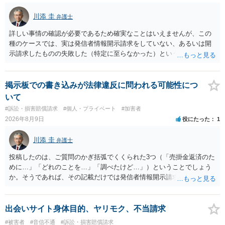
川添 圭
弁護士
詳しい事情の確認が必要であるため確実なことはいえませんが、この
種のケースでは、実は発信者情報開示請求をしていない、あるいは開
示請求したものの失敗した（特定に至らなかった）という事案が比較
的多いです（特に、発信者情報開示請求を行ったことを誇示するよう
な投稿をする場合にはなおさら）。
掲示板での書き込みが法律違反に問われる可能性につ
いて
#訴訟・損害賠償請求
#個人・プライベート
#加害者
2026年8月9日
役にたった
1
川添 圭
弁護士
投稿したのは、ご質問のかぎ括弧でくくられた3つ（「売掛金返済のた
めに…」「どれのことを…」「調べたけど…」）ということでしょう
か。そうであれば、その記載だけでは発信者情報開示請求が認められ
るような内容ではありません（申し立ててもほぼ門前払いに近い）。
ただ、「328が名誉毀損、偽計業務妨害、侮辱罪、ストーカー等に関す
る法律違反に該当するといわれ」とのことですので、ご質問に書かれ
出会いサイト身体目的、ヤリモク、不当請求
ていない何らかの背景事情があれば、回答は180度変わるかもしれませ
#被害者
#音信不通
#訴訟・損害賠償請求