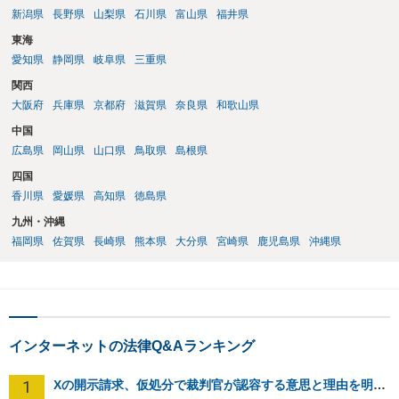
新潟県
長野県
山梨県
石川県
富山県
福井県
東海
愛知県
静岡県
岐阜県
三重県
関西
大阪府
兵庫県
京都府
滋賀県
奈良県
和歌山県
中国
広島県
岡山県
山口県
鳥取県
島根県
四国
香川県
愛媛県
高知県
徳島県
九州・沖縄
福岡県
佐賀県
長崎県
熊本県
大分県
宮崎県
鹿児島県
沖縄県
インターネットの法律Q&Aランキング
1
Xの開示請求、仮処分で裁判官が認容する意思と理由を明確化しても、相手側は争って引き延ばしますか