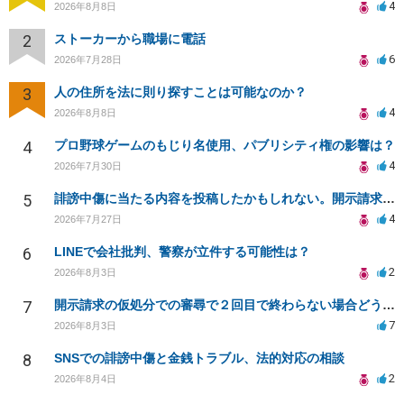
4
2026年8月8日
2
ストーカーから職場に電話
6
2026年7月28日
3
人の住所を法に則り探すことは可能なのか？
4
2026年8月8日
4
プロ野球ゲームのもじり名使用、パブリシティ権の影響は？
4
2026年7月30日
5
誹謗中傷に当たる内容を投稿したかもしれない。開示請求や民事刑事裁判に発展しうるのか教えて欲しい。
4
2026年7月27日
6
LINEで会社批判、警察が立件する可能性は？
2
2026年8月3日
7
開示請求の仮処分での審尋で２回目で終わらない場合どうしたらいいですか
7
2026年8月3日
8
SNSでの誹謗中傷と金銭トラブル、法的対応の相談
2
2026年8月4日