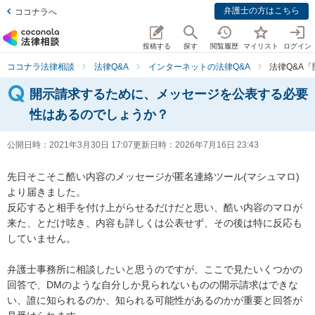
弁護士の方はこちら
ココナラへ
投稿する
探す
閲覧履歴
マイリスト
ログイン
ココナラ法律相談
法律Q&A
インターネットの法律Q&A
法律Q&A
開示請求するために、メッセージを公表する必要
性はあるのでしょうか？
公開日時：
2021年3月30日 17:07
更新日時：
2026年7月16日 23:43
先日そこそこ酷い内容のメッセージが匿名連絡ツール(マシュマロ)
より届きました。

反応すると相手を付け上がらせるだけだと思い、酷い内容のマロが
来た、とだけ呟き、内容も詳しくは公表せず、その後は特に反応も
していません。

弁護士事務所に相談したいと思うのですが、ここで見たいくつかの
回答で、DMのような自分しか見られないものの開示請求はできな
い、誰に知られるのか、知られる可能性があるのかが重要と回答が