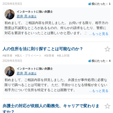
ん。公開の場で詳細を投稿することは不適当と思われますので、弁護
2026年8月8日
役にたった
1
士へ直接相談した方がよいでしょう。
インターネットに強い弁護士
若井 亮
弁護士
初めまして。 ご相談内容を拝見しました。 お伺いする限り、相手方の
態度は不誠実なところがあるものの、何らかの請求をしたり、警察に
対応を要請するといったことは難しいかと思います。 ご参考になれば
幸いです。
人の住所を法に則り探すことは可能なのか？
#被害者
#個人・プライベート
#加害者
#炎上対策
2026年8月8日
役にたった
4
インターネットに強い弁護士
若井 亮
弁護士
初めまして、ご相談内容を拝見しました。 弁護士が事件処理に必要な
限りで調べることは可能です。 ただ、手掛かりとなる情報が全くない
相手方について住所を特定することは困難です。
弁護士の対応が依頼人の勤務先、キャリアで変わりま
すか？