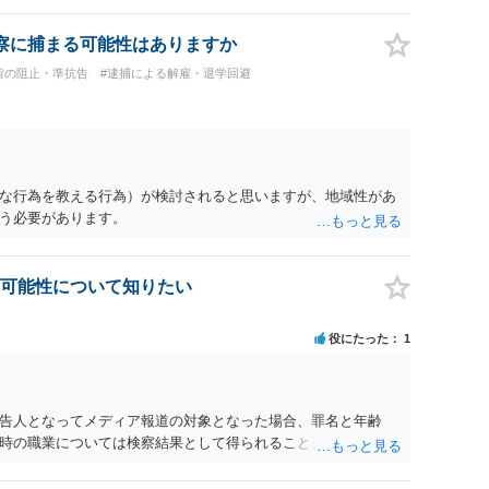
察に捕まる可能性はありますか
留の阻止・準抗告
#逮捕による解雇・退学回避
な行為を教える行為）が検討されると思いますが、地域性があ
う必要があります。
可能性について知りたい
役にたった
1
告人となってメディア報道の対象となった場合、罪名と年齢
時の職業については検察結果として得られることが通常です。