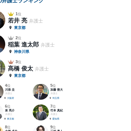
の弁護士ランキング
1
位
若井 亮
弁護士
東京都
2
位
稲葉 進太郎
弁護士
神奈川県
3
位
髙橋 俊太
弁護士
東京都
4
5
位
位
川添 圭
加藤 善大
弁護士
弁護士
大阪府
埼玉県
6
7
位
位
泉 亮介
竹本 真紀
弁護士
弁護士
東京都
愛知県
8
9
位
位