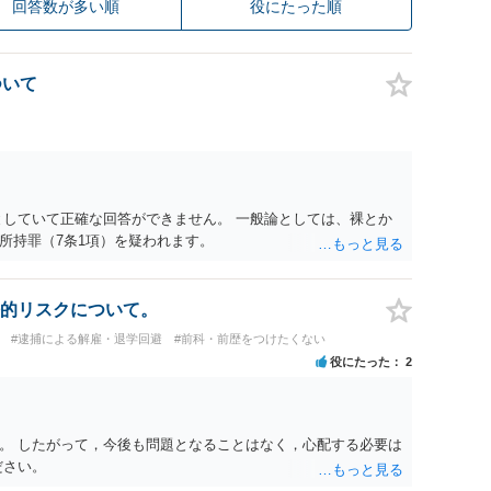
回答数が多い順
役にたった順
ついて
としていて正確な回答ができません。 一般論としては、裸とか
所持罪（7条1項）を疑われます。
的リスクについて。
#逮捕による解雇・退学回避
#前科・前歴をつけたくない
役にたった
2
。 したがって，今後も問題となることはなく，心配する必要は
ださい。