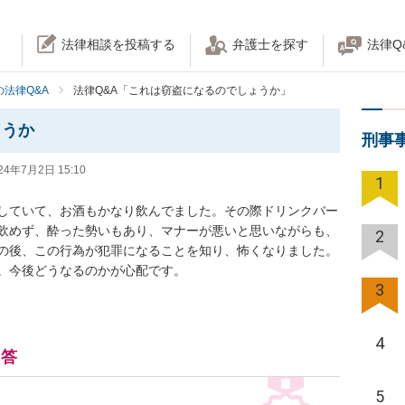
法律相談を投稿する
弁護士を探す
法律Q
法律Q&A
法律Q&A「これは窃盗になるのでしょうか」
ょうか
刑事
24年7月2日 15:10
1
していて、お酒もかなり飲んでました。その際ドリンクバー
飲めず、酔った勢いもあり、マナーが悪いと思いながらも、
2
の後、この行為が犯罪になることを知り、怖くなりました。
。今後どうなるのかが心配です。
3
4
回答
5