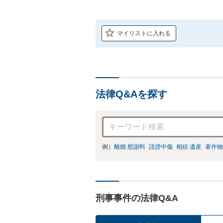
マイリストに入れる
法律Q&Aを探す
例）
離婚 慰謝料
誹謗中傷
相続 遺産
著作物
刑事事件の法律Q&A