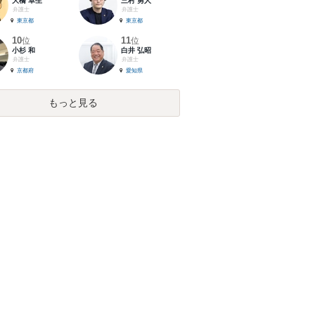
大橋 卓生
三村 勇人
弁護士
弁護士
東京都
東京都
10
11
位
位
小杉 和
白井 弘昭
弁護士
弁護士
京都府
愛知県
もっと見る