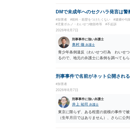
DMで未成年へのセクハラ発言は警
#加害者
#前科・前歴をつけたくない
#逮捕や勾
#児童ポルノ・わいせつ物頒布等
#不起訴
2026年8月7日
刑事事件に強い弁護士
奥村 徹
弁護士
青少年条例違反（わいせつ行為 わいせつ
るので、地元の弁護士に条例を調べてもら
刑事事件で名前がネット公開される
#加害者
2026年8月7日
刑事事件に強い弁護士
井上 祐司
弁護士
東京に限らず、ある程度の規模の事件で被
（生年月日ではありません）、さらに公判