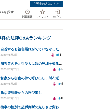
弁護士の方はこちら
&Aを探す
閲覧履歴
マイリスト
ログイン
事件の法律Q&Aランキング
自首するも被害届けがでていなかった場合
11
2026年8月3日
加害者の身元引受人は罪の詳細を知ることができるか？
5
2026年7月25日
警察から窃盗の件で呼び出し、財布返却で自首すべきか？
5
2026年8月2日
急な警察署からの呼び出し
8
2026年7月16日
検事の性別で起訴判断の厳しさは変わるのか知りたい