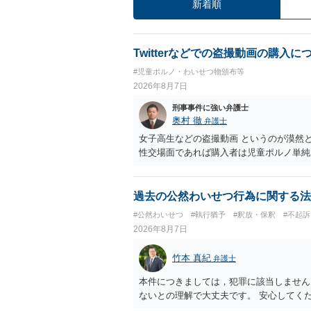
新着順
Twitterなどでの盗撮動画の購入に
#児童ポルノ・わいせつ物頒布等
2026年8月7日
刑事事件に強い弁護士
奥村 徹
弁護士
女子高生などの盗撮動画 というのが漠然
性交場面であれば購入者は児童ポルノ単純
過去の公然わいせつ行為に関する法
#公然わいせつ
#執行猶予
#釈放・保釈
#不起訴
2026年8月7日
竹本 真紀
弁護士
本件につきましては，犯罪に該当しません
ないとの理解で大丈夫です。 安心してく