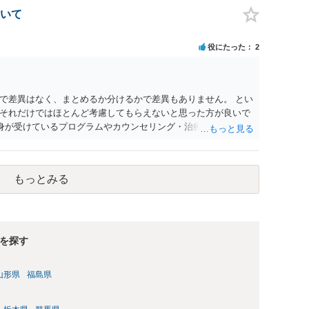
いて
役にたった
2
で差異はなく、まとめるか分けるかで差異もありません。 とい
それだけではほとんど考慮してもらえないと思った方が良いで
自身が受けているプログラムやカウンセリング・治療の内容 ・利
と連携した職業支援の内容や具体的な就労・監督状況） ・監督
と実現可能性があるものでなければあまり意味がありません。
人の反省の言葉だけで十分であり、実刑となるか微妙な事案で
もっとみる
とんど効果は望めないというのが実感です。
を探す
山形県
福島県