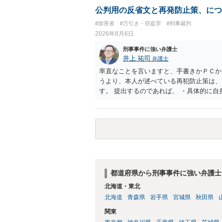
公判用の反省文と再発防止策、につ
#加害者
#万引き・窃盗罪
#刑事裁判
2026年8月6日
刑事事件に強い弁護士
井上 祐司
弁護士
率直なことを言いますと、手書きかＰＣか
うより、本人が述べている再犯防止策は、
す。 提出するのであれば、 ・具体的に
用している再犯防止策（例えば保護観察所
者の証言 など、証拠で担保された客観性
もともと執行猶予が狙える事案であれば本
は、本人が再発防止策をいくら述べてもほ
都道府県から刑事事件に強い弁護士
北海道・東北
北海道
青森県
岩手県
宮城県
秋田県
関東