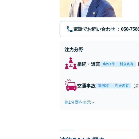
す。まず
電話でお問い合わせ
注力分野
相続・遺言
事例1件
料金表有
交通事故
【弁
事例2件
料金表有
障
方
他1分野を表示
で
を