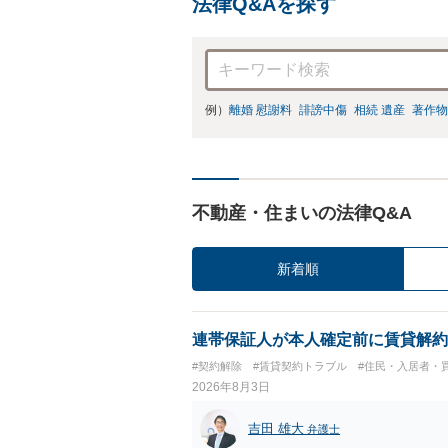
法律Q&Aを探す
例）
離婚 慰謝料
誹謗中傷
相続 遺産
著作物
不動産・住まいの法律Q&A
新着順
連帯保証人が本人確定前に賃貸解約
#契約解除
#賃貸契約トラブル
#住民・入居者・
2026年8月3日
吉田 雄大
弁護士