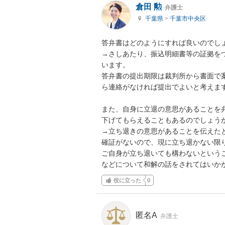
倉田 勲
弁護士
千葉県
>
千葉市中央区
答弁書はどのようにすれば良いのでしょ
→さしあたり、振込明細書等の証拠を
います。

答弁書の提出期限は裁判所から書面で
ら連絡がなければ提出でよいと考えます
また、自身に立退の意思があることを
下げてもらえることもあるのでしょうか
→立ち退きの意思があることを伝えた
確証がないので、現に立ち退かない限り
ご自身が立ち退いても構わないという
などについて和解の話をされてはいか
役に立った
0
匿名A
弁護士