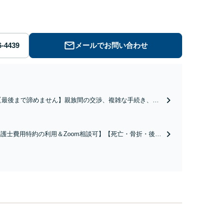
はお気軽にご相談ください。
メールでお問い合わせ
【最後まで諦めません】親族間の交渉、複雑な手続き、全
て対応します！不利な条件で合意してしまう前にご相談く
ださい。【土地・不動産】長期化している問題もできる限
り円滑な交渉へと導きます。事業承継／相続放棄も対応可
護士費用特約の利用＆Zoom相談可】【死亡・骨折・後遺
能。【JR千葉駅近く】駐車場あり
害・むち打ち等】交通事故でご家族がなくなってしまった
やお怪我された方はまずご相談ください。ご自身での対応
は損をしてしまうかもしれません。代わりに交渉・手続き
し、負担を軽減。