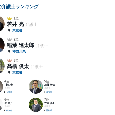
の弁護士ランキング
1
位
若井 亮
弁護士
東京都
2
位
稲葉 進太郎
弁護士
神奈川県
3
位
髙橋 俊太
弁護士
東京都
4
5
位
位
川添 圭
加藤 善大
弁護士
弁護士
大阪府
埼玉県
6
7
位
位
泉 亮介
竹本 真紀
弁護士
弁護士
東京都
愛知県