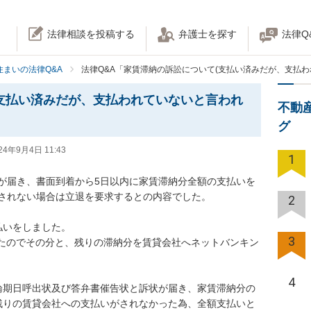
法律相談を投稿する
弁護士を探す
法律Q
住まいの法律Q&A
法律Q&A「家賃滞納の訴訟について(支払い済みだが、支払わ
支払い済みだが、支払われていないと言われ
不動
グ
24年9月4日 11:43
1
が届き、書面到着から5日以内に家賃滞納分全額の支払いを
れない場合は立退を要求するとの内容でした。

2
をしました。

3
いたのでその分と、残りの滞納分を賃貸会社へネットバンキン
4
論期日呼出状及び答弁書催告状と訴状が届き、家賃滞納分の
残りの賃貸会社への支払いがされなかった為、全額支払いと