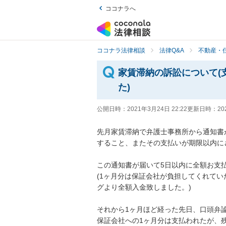
ココナラへ
ココナラ法律相談
法律Q&A
不動産・
家賃滞納の訴訟について(
た)
公開日時：
2021年3月24日 22:22
更新日時：
20
先月家賃滞納で弁護士事務所から通知書
すること、またその支払いが期限以内にさ
この通知書が届いて5日以内に全額お支払い
(1ヶ月分は保証会社が負担してくれて
グより全額入金致しました。)

それから1ヶ月ほど経った先日、口頭弁
保証会社への1ヶ月分は支払われたが、