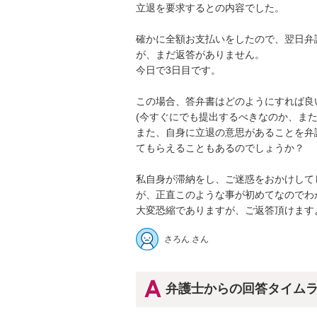
立退を要求するとの内容でした。

確かに全額お支払いをしたので、翌日弁護
が、まだ返答がありません。

今日で3日目です。

この場合、答弁書はどのようにすれば良い
(今すぐにでも提出するべきなのか、または
また、自身に立退の意思があることを弁
てもらえることもあるのでしょうか？

私自身が滞納をし、ご迷惑をおかけしてし
が、正直このような事が初めてなのでわか
大変恐縮でありますが、ご返答頂けます
さろん さん
弁護士からの回答タイム