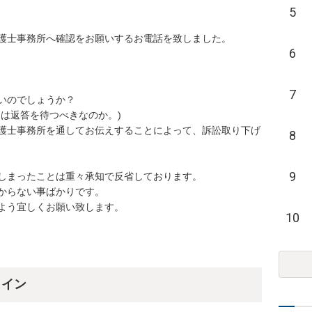
5
士事務所へ確認をお願いするお電話を致しました。

6
7
のでしょうか？

返答を待つべきなのか。)

護士事務所を通してお伝えすることによって、訴訟取り下げ
8
9
まったことは重々承知で反省しております。

らない事ばかりです。

よう宜しくお願い致します。
10
ライン