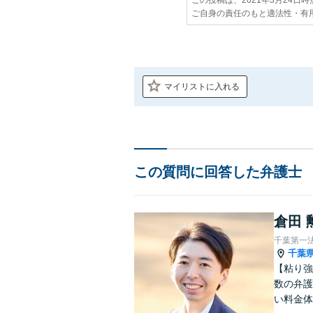
ご自身の責任のもと適法性・有
マイリストに入れる
この質問に回答した弁護士
倉田 
千葉第一
千葉
【粘り強
数の弁護
い料金体