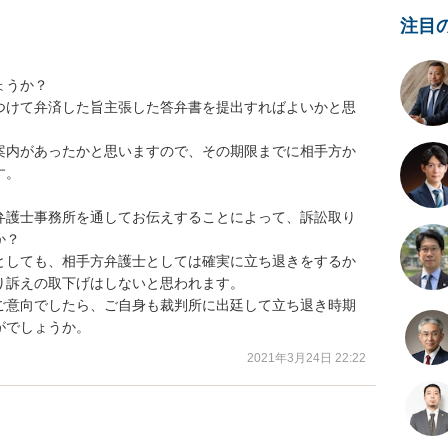
注目
うか？

つけて弁済した旨主張した答弁書を提出すればよいかと思
案内があったかと思いますので、その期限までに相手方か
。

弁護士事務所を通してお伝えすることによって、訴訟取り
？

としても、相手方弁護士としては確実に立ち退きをするか
訴えの取下げはしないと思われます。

ご意向でしたら、ご自身も裁判所に出廷して立ち退き時期
がでしょうか。
2021年3月24日 22:22