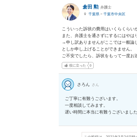
倉田 勲
弁護士
千葉県
>
千葉市中央区
こういった訴状の費用はいくらくらいか
また、弁護士を通さずにするにはやはり
→申し訳ありませんがここでは一般論
としか申し上げることができません。

ご不安でしたら、訴状をもって一度お
役に立った
0
さろん
さん
ご丁寧に有難うございます。

一度相談してみます。

遅い時間に本当に有難うございまし
この投稿は、2021年3月24日