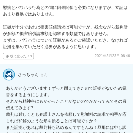
鬱病とパワハラ行為との間に因果関係も必要になりますが、立証は
あまり容易ではありません。

証拠が十分であれば損害賠償請求は可能ですが、残念ながら裁判所
が多額の損害賠償請求額を認容する類型ではありません。

まずは、パワハラについて証拠があるかご確認いただき、なければ
証拠を集めていただく必要があるように思います。
2021年3月23日 08:46
役に立った
3
さっちゃん
さん
ありがとうございます！ずっと耐えてきたので証拠がないため録
音をするようにします。

それから精神科にもかかったことがないのでかかってみてその旨
伝えてみます?

裁判は難しくとも弁護士さんを依頼して慰謝料の請求で相手が応
じれば和解のような形を摂ることは可能ですか？

また証拠があれば裁判持ち込めるんですもんね！旦那には申し訳