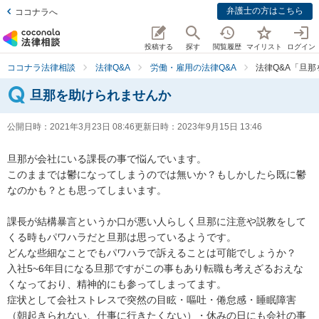
弁護士の方はこちら
ココナラへ
投稿する
探す
閲覧履歴
マイリスト
ログイン
ココナラ法律相談
法律Q&A
労働・雇用の法律Q&A
法律Q&A「旦
旦那を助けられませんか
公開日時：
2021年3月23日 08:46
更新日時：
2023年9月15日 13:46
旦那が会社にいる課長の事で悩んでいます。

このままでは鬱になってしまうのでは無いか？もしかしたら既に鬱
なのかも？とも思ってしまいます。

課長が結構暴言というか口が悪い人らしく旦那に注意や説教をして
くる時もパワハラだと旦那は思っているようです。

どんな些細なことでもパワハラで訴えることは可能でしょうか？

入社5~6年目になる旦那ですがこの事もあり転職も考えざるおえな
くなっており、精神的にも参ってしまってます。

症状として会社ストレスで突然の目眩・嘔吐・倦怠感・睡眠障害
（朝起きられない、仕事に行きたくない）・休みの日にも会社の事