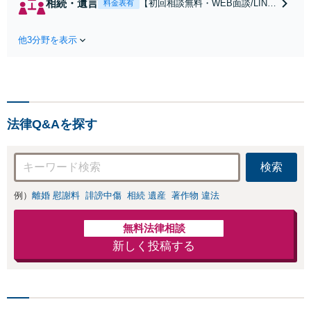
相続・遺言
【初回相談無料・WEB面談/LINE
料金表有
倫の早期解決】
相談可】Google口コミ★4.5【宝
「不利な結果にな
塚駅2分】相続トラブルを多数取
らないように」慰
他3分野を表示
り扱う実績と経験のある弁護士が
謝料・親権・財産
最適な解決策をご提案します。遺
分与、地域密着の
産分割協議の代理や遺言書の作
相談しやすい法律
成、相続放棄はお任せください
事務所でオーダー
【地域密着】
メイドの「後悔し
ない」解決を【夜
法律Q&Aを探す
間休日対応】
検索
例）
離婚 慰謝料
誹謗中傷
相続 遺産
著作物 違法
無料法律相談
新しく投稿する