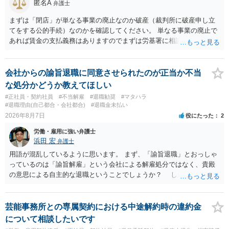
匿名A
弁護士
まずは「閉店」が単なる事業の廃止なのか破産（裁判所に破産申し立
てをする公的手続）なのかを確認してください。 単なる事業の廃止で
あれば賃金の支払義務はありますのでまずは労基署に相談してくださ
い。破産申立てであれば破産手続きの中で破産管財人から（全額は難
しいかもしれませんが）賃金などの労働債権は他の債務より優先して
支払われます。ただし支払までにかなり時間がかかるでしょう。 さら
会社からの諭旨退職に同意させられたのが正当か不当
に、「独立行政法人労働者健康安全機構 」という公的機関が未払賃金
な処分かどうか教えてほしい
の立替事業を行っています。詳しくは、同機構の＜未払賃金立替払相
#正社員・契約社員
#不当解雇
#退職勧奨
#マタハラ
談コーナー＞ TEL 044-431-8663 相談時間：土日祝日を除く9:15～1
#退職理由(自己都合・会社都合)
#退職金未払い
7:00 に相談してみてください。同じように未払となった他の従業員の
2026年8月7日
役にたった
2
方がいれば一緒に相談してみるといいでしょう。
労働・雇用に強い弁護士
浜田 宏
弁護士
用語が混乱しているように思います。 まず、「諭旨退職」とおっしゃ
っているのは「諭旨解雇」という会社による解雇処分ではなく、貴殿
の意思による自主的な退職ということでしょうか？ しかし、記載さ
れた経緯からすると、事実上は解雇処分であると解する余地がありま
す。 その場合、解雇には客観的で合理的な理由が必要であり、かつ
解雇という処分が社会通念上相当と認められない限り、解雇は無効で
芸能事務所との専属契約における中途解約時の違約金
す。 結局、貴殿のネット炎上の内容や原因、勤務先に与えた影響な
について相談したいです
どを具体的に検討しなければ、何とも申し上げることができません。