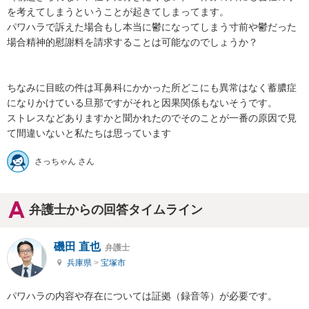
を考えてしまうということが起きてしまってます。

パワハラで訴えた場合もし本当に鬱になってしまう寸前や鬱だった
場合精神的慰謝料を請求することは可能なのでしょうか？

ちなみに目眩の件は耳鼻科にかかった所どこにも異常はなく蓄膿症
になりかけている旦那ですがそれと因果関係もないそうです。

ストレスなどありますかと聞かれたのでそのことが一番の原因で見
て間違いないと私たちは思っています
さっちゃん さん
弁護士からの回答タイムライン
磯田 直也
弁護士
兵庫県
>
宝塚市
パワハラの内容や存在については証拠（録音等）が必要です。
