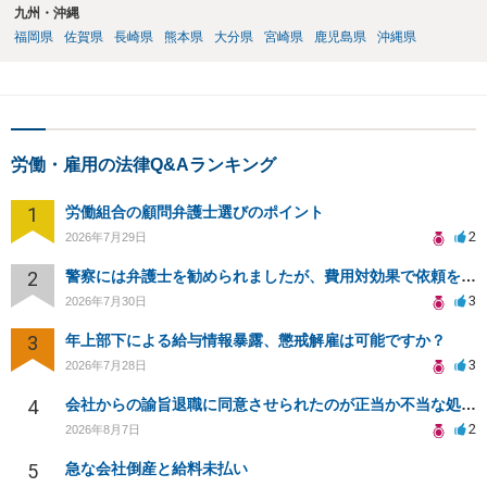
九州・沖縄
福岡県
佐賀県
長崎県
熊本県
大分県
宮崎県
鹿児島県
沖縄県
労働・雇用の法律Q&Aランキング
1
労働組合の顧問弁護士選びのポイント
2
2026年7月29日
2
警察には弁護士を勧められましたが、費用対効果で依頼をすることを躊躇しています。
3
2026年7月30日
3
年上部下による給与情報暴露、懲戒解雇は可能ですか？
3
2026年7月28日
4
会社からの諭旨退職に同意させられたのが正当か不当な処分かどうか教えてほしい
2
2026年8月7日
5
急な会社倒産と給料未払い