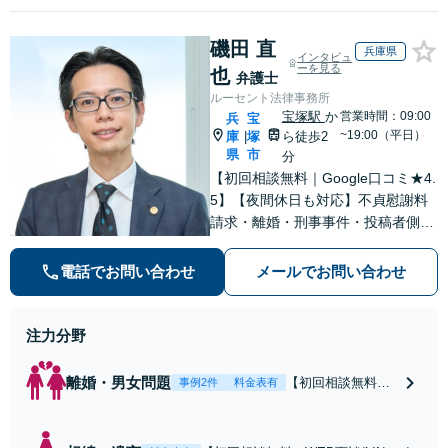
磯田 直
兵庫県
インタビュ
ーを見る
也
弁護士
ルーセント法律事務所
宝塚駅
か
営業時間：09:00
兵
宝
~19:00（平日）
庫
塚
ら徒歩2
|
県
市
分
【初回相談無料｜Google口コミ★4.
5】【夜間休日も対応】不貞慰謝料
請求・離婚・刑事事件・投稿者側発
信者情報開示請求の実績・経験多
数。オーダーメイドのサービスで問
電話でお問い合わせ
メールでお問い合わせ
題解決や事業の推進を強力にサポー
ト【宝塚駅徒歩2分｜電話・WEB面
談で全国対応】
注力分野
離婚・男女問題
【初回相談無料・
事例2件
料金表有
WEB面談/LINE相
談可】Google口コ
ミ★4.5【離婚・不