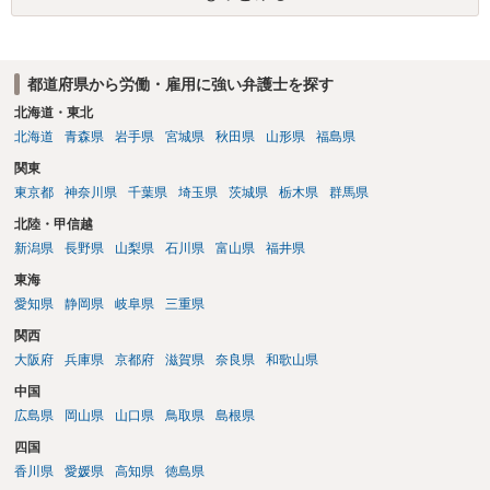
をお勧めします。 ・事務所側の解除でも、解除理由によってはタレン
に、受け取れる金銭はありますでしょうか？ 業務労災の場合は、会社
ト側に損害賠償が発生する建付けになっていることはあります。ただ
の安全配慮義務違反が認められると解されますので、会社の損害賠償
し、事務所側が一方的に解除したのにタレントへ違約金を課す設計
責任（治療費、通院慰謝料、入院費、入院慰謝料、後遺障害慰謝料、
は、合理性や対価性を欠くとして争いやすいです。逆に、タレント側
都道府県から労働・雇用に強い弁護士を探す
逸失利益等）が認められる可能性が高いと思われます。 また、業務労
の重大な契約違反がある場合は、実損害の範囲で請求される可能性は
災での第三者行為傷害（同僚の不注意等による事故）の場合は、当該
北海道・東北
あります。
第三者の賠償責任も考えられます。 労災で支払われた分は、損害額か
北海道
青森県
岩手県
宮城県
秋田県
山形県
福島県
ら控除（損益相殺）されますが、それを超えた部分は、会社もしく
関東
は、第三者から支払ってもらうことになります。 会社等との交渉が必
東京都
神奈川県
千葉県
埼玉県
茨城県
栃木県
群馬県
要になると思います（良い会社でしたら、自ら話してくると思います
が・・・）。極めて専門的な話ですので、詳細もしくは対応を最寄り
北陸・甲信越
の弁護士にご相談ください。 以上、ご参考まで。
新潟県
長野県
山梨県
石川県
富山県
福井県
東海
愛知県
静岡県
岐阜県
三重県
関西
大阪府
兵庫県
京都府
滋賀県
奈良県
和歌山県
中国
広島県
岡山県
山口県
鳥取県
島根県
四国
香川県
愛媛県
高知県
徳島県