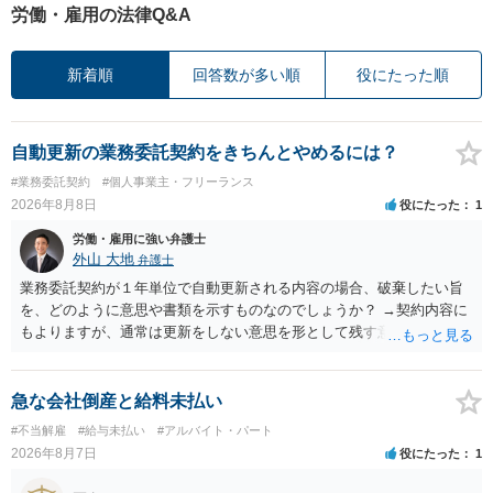
労働・雇用の法律Q&A
新着順
回答数が多い順
役にたった順
自動更新の業務委託契約をきちんとやめるには？
#業務委託契約
#個人事業主・フリーランス
2026年8月8日
役にたった
1
労働・雇用に強い弁護士
外山 大地
弁護士
業務委託契約が１年単位で自動更新される内容の場合、破棄したい旨
を、どのように意思や書類を示すものなのでしょうか？ →契約内容に
もよりますが、通常は更新をしない意思を形として残す意味で、書面
やメールで伝えることが多いという印象です。 そのような形だけの数
の確保の他に何か企業側にメリットがあるのでしょうか？ →企業側の
メリットは分かりかねますが、ご質問者様が業務を受託する側のお立
急な会社倒産と給料未払い
場であれば、自動更新で契約が延長されると、企業側は報酬を支払う
#不当解雇
#給与未払い
#アルバイト・パート
義務を負うことになるので（ご質問者様も業務を提供する義務を負
2026年8月7日
役にたった
1
う）、放置をすることは望ましい状態ではないと思料いたします。