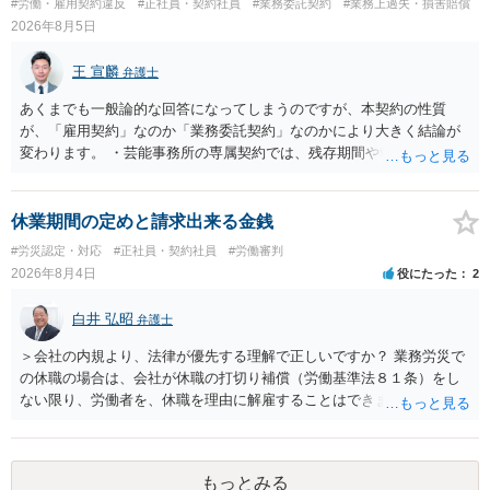
#労働・雇用契約違反
#正社員・契約社員
#業務委託契約
#業務上過失・損害賠償
また、育児休業法関係の問題もあるかもしれません。 ある程度労働
2026年8月5日
法に関する専門的な知識が必要な事案ですので、一度、お近くの弁護
士にご相談下さい。
王 宣麟
弁護士
あくまでも一般論的な回答になってしまうのですが、本契約の性質
が、「雇用契約」なのか「業務委託契約」なのかにより大きく結論が
変わります。 ・芸能事務所の専属契約では、残存期間や報酬額、投下
コストを基準に違約金や損害金を設定する例はあります。ただし、実
務上よくあるからといって当然に適法という意味ではなく、実際の損
害との対応関係や合理性が重要です。 ・違約金に上限がなくても、常
休業期間の定めと請求出来る金銭
に有効になるわけではありません。契約が労働契約に近い実態なら労
#労災認定・対応
#正社員・契約社員
#労働審判
基法16条で無効となる余地があり、そうでなくても、金額が事務所の
2026年8月4日
役にたった
2
損害と比べて過大なら無効や減額が争点になります。 ・契約前の修正
交渉は一般的です。 交渉の方向としては、上限額を設ける、実損害ベ
白井 弘昭
弁護士
ースにする、算定根拠を明確化する、違約金ではなく「合理的な実
費・未回収費用のみ」に限定する、などが典型です。 ・弁護士に契約
＞会社の内規より、法律が優先する理解で正しいですか？ 業務労災で
前に契約書の内容をレビューしてもらう価値は十分にあると思われま
の休職の場合は、会社が休職の打切り補償（労働基準法８１条）をし
す。 争点は、契約類型が雇用か業務委託か、実態として労働者性があ
ない限り、労働者を、休職を理由に解雇することはできません（労働
るか、解除事由が双方にどう定められているか、違約金の算定根拠が
基準法19条）。 会社の就業規則にて定められている休職期間及び休職
合理的か、という複数論点に分かれます。契約前なら、交渉のパワー
期間満了による退職は、業務労災への適用はありませんので、ご安心
バランスの問題もありますが、修正余地があるうえ、後から争うより
ください。 仮に会社が打切り補償をせずに解雇した場合は、不当解雇
コストを抑えやすいので、資料等を持参の上弁護士に確認されること
もっとみる
に当たります。 ＞労災の休業補償と、所得補償保険の保険金とは別