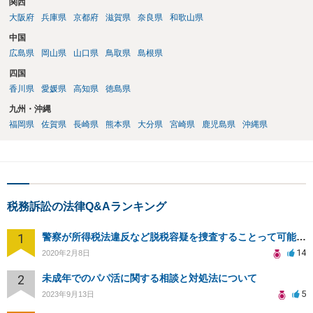
関西
大阪府
兵庫県
京都府
滋賀県
奈良県
和歌山県
中国
広島県
岡山県
山口県
鳥取県
島根県
四国
香川県
愛媛県
高知県
徳島県
九州・沖縄
福岡県
佐賀県
長崎県
熊本県
大分県
宮崎県
鹿児島県
沖縄県
税務訴訟の法律Q&Aランキング
1
警察が所得税法違反など脱税容疑を捜査することって可能なんですか？また、担当課も教えてください。
14
2020年2月8日
2
未成年でのパパ活に関する相談と対処法について
5
2023年9月13日