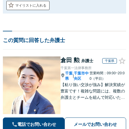
マイリストに入れる
この質問に回答した弁護士
倉田 勲
弁護士
千葉県
千葉第一法律事務所
千葉
千葉市中
営業時間：09:00~20:0
|
県
央区
0（平日）
【粘り強い交渉が強み】解決実績が
豊富です！複雑な問題には、複数の
弁護士とチームを組んで対応いたし
ます。【安心・分かりやすい料金体
系】些細なお悩みにも、丁寧に寄り
添い、不安を軽減します。まずはお
気軽にご相談ください。
電話でお問い合わせ
メールでお問い合わせ