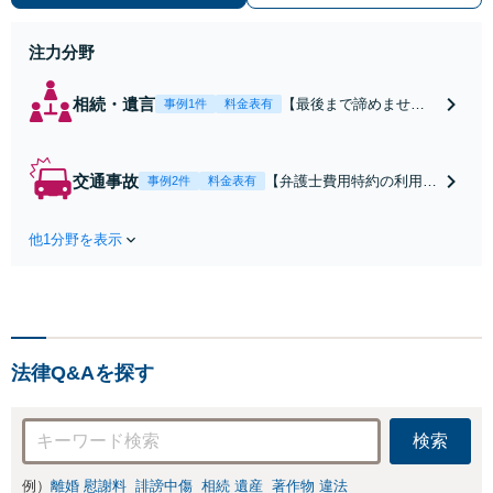
注力分野
相続・遺言
【最後まで諦めませ
事例1件
料金表有
ん】親族間の交渉、複
雑な手続き、全て対応
します！不利な条件で
交通事故
【弁護士費用特約の利用＆
事例2件
料金表有
合意してしまう前にご
Zoom相談可】【死亡・骨
相談ください。【土
折・後遺障害・むち打ち
地・不動産】長期化し
他1分野を表示
等】交通事故でご家族がな
ている問題もできる限
くなってしまった方やお怪
り円滑な交渉へと導き
我された方はまずご相談く
ます。事業承継／相続
ださい。ご自身での対応で
放棄も対応可能。【JR
は損をしてしまうかもしれ
千葉駅近く】駐車場あ
ません。代わりに交渉・手
り
法律Q&Aを探す
続きをし、負担を軽減。
検索
例）
離婚 慰謝料
誹謗中傷
相続 遺産
著作物 違法