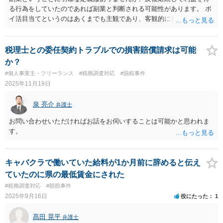
る行為をしていたのであれば副業と判断される可能性があります。 ポ
イ活目当てというのはあくまでも主観であり、客観的に見た場合、副
業と判断される可能性は十分にありそうです。 すでにやってしまって
いる部分についてはどうしようもありません。懲戒処分を受けるリス
クを負ってまで今後続けるのかどうかは慎重に判断されてください。
税理士との委任契約トラブルでの損害賠償請求は可能
か？
#個人事業主・フリーランス
#税務調査対応
#脱税事件
2025年11月19日
泉 亮介
弁護士
お問い合わせいただければお話をお伺いすることは可能かと思われま
す。
キャバクラで働いていた給料が1か月前に辞めると伝え
ていたのに県の最低賃金にされた
#税務調査対応
#脱税事件
2025年9月16日
役にたった
1
髙田 晃平
弁護士