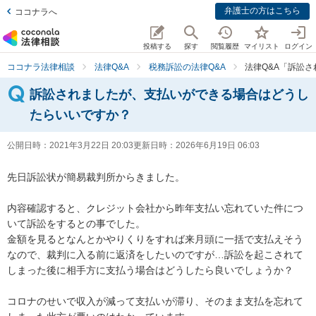
弁護士の方はこちら
ココナラへ
投稿する
探す
閲覧履歴
マイリスト
ログイン
ココナラ法律相談
法律Q&A
税務訴訟の法律Q&A
法律Q&A「訴訟
訴訟されましたが、支払いができる場合はどうし
たらいいですか？
公開日時：
2021年3月22日 20:03
更新日時：
2026年6月19日 06:03
先日訴訟状が簡易裁判所からきました。

内容確認すると、クレジット会社から昨年支払い忘れていた件につ
いて訴訟をするとの事でした。

金額を見るとなんとかやりくりをすれば来月頭に一括で支払えそう
なので、裁判に入る前に返済をしたいのですが…訴訟を起こされて
しまった後に相手方に支払う場合はどうしたら良いでしょうか？

コロナのせいで収入が減って支払いが滞り、そのまま支払を忘れて