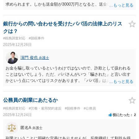
求められます。しかも送金額が3000万円となると、送金行為自体が問
題視される（金融機関から警察へ通報・相談される）可能性もありま
すし、本人が直接赴かず代理人による送金を手続するとなれば、なお
さら慎重な対応になると思います。事前に、金融機関の窓口へ確認・
銀行からの問い合わせを受けたパパ活の法律上のリス
相談を行って、代理人による手続の可否や必要書類を聞いておき、送
クは？
金のために再来訪する日程なども調整した方がよいと思います。
#税務調査対応
#脱税事件
2025年12月26日
濵門 俊也
弁護士
お金を騙し取っているというわけではないので、詐欺として扱われる
ことはないでしょう。ただ、パパさんがいつ「騙された」と言い出す
かという点についてはリスクがあります。「パパ活」はあまり（とい
うかまったく）お勧めできません。
公務員の副業にあたるか
#税務調査対応
#労働・雇用契約違反
#脱税事件
#公務員
2025年12月24日
役にたった
2
匿名A
弁護士
副業ということに明確な定義はありませんが、反復継続して利益を得