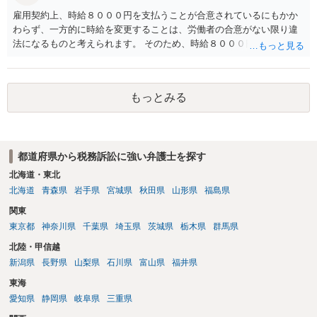
雇用契約上、時給８０００円を支払うことが合意されているにもかか
わらず、一方的に時給を変更することは、労働者の合意がない限り違
法になるものと考えられます。 そのため、時給８０００円に基づいて
計算された給与の支払いを請求できるものと思われます。 今後の対応
としては、弁護士等から給料を支払うように内容証明郵便を送るとい
った対応が考えられます。 具体的な進め方等については、一度弁護士
もっとみる
にご相談いただくのがよいと存じます。
都道府県から税務訴訟に強い弁護士を探す
北海道・東北
北海道
青森県
岩手県
宮城県
秋田県
山形県
福島県
関東
東京都
神奈川県
千葉県
埼玉県
茨城県
栃木県
群馬県
北陸・甲信越
新潟県
長野県
山梨県
石川県
富山県
福井県
東海
愛知県
静岡県
岐阜県
三重県