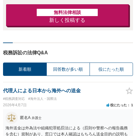
無料法律相談
新しく投稿する
税務訴訟の法律Q&A
新着順
回答数が多い順
役にたった順
代理人による日本から海外への送金
#税務調査対応
#海外法人・国際法
2026年4月7日
役にたった
1
匿名A
弁護士
海外送金は外為法や組織犯罪処罰法による（罰則や警察への報告義務
を含む）規制があり、窓口では本人確認はもちろん送金目的の説明も