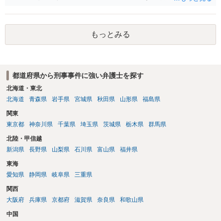
です。 提出するのであれば、 ・具体的に自身が受けているプログラム
やカウンセリング・治療の内容 ・利用している再犯防止策（例えば保
護観察所と連携した職業支援の内容や具体的な就労・監督状況） ・監
もっとみる
督者の証言 など、証拠で担保された客観性と実現可能性があるもので
なければあまり意味がありません。 もともと執行猶予が狙える事案で
あれば本人の反省の言葉だけで十分であり、実刑となるか微妙な事案
では、本人が再発防止策をいくら述べてもほとんど効果は望めないと
都道府県から刑事事件に強い弁護士を探す
いうのが実感です。
北海道・東北
北海道
青森県
岩手県
宮城県
秋田県
山形県
福島県
関東
東京都
神奈川県
千葉県
埼玉県
茨城県
栃木県
群馬県
北陸・甲信越
新潟県
長野県
山梨県
石川県
富山県
福井県
東海
愛知県
静岡県
岐阜県
三重県
関西
大阪府
兵庫県
京都府
滋賀県
奈良県
和歌山県
中国