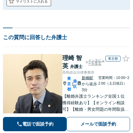
マイリストに入れる
この質問に回答した弁護士
理崎 智
東京都
インタビュ
ーを見る
英
弁護士
高島総合法律事務所
新橋駅
営業時間：10:00~2
東
港
2:00（土日祝日）
京
から徒歩
|
区
都
3分
【離婚弁護士ランキング全国１位
獲得経験あり】【オンライン相談
可】【離婚・男女問題の年間取扱件
数100件以上】 離婚や男女問題で泣
き寝入りしたくないという方は是非
電話で面談予約
メールで面談予約
ご相談ください。