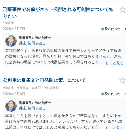
刑事事件で名前がネット公開される可能性について知
りたい
#加害者
2026年8月7日
役にたった
1
刑事事件に強い弁護士
井上 祐司
弁護士
東京に限らず、ある程度の規模の事件で被告人となってメディア報道
の対象となった場合、罪名と年齢（生年月日ではありません）、さら
に公判時の職業については検察結果として得られることが通常です。
公判用の反省文と再発防止策、について
#加害者
#万引き・窃盗罪
#刑事裁判
2026年8月6日
役にたった
2
刑事事件に強い弁護士
井上 祐司
弁護士
率直なことを言いますと、手書きかＰＣかで差異はなく、まとめるか
分けるかで差異もありません。 というより、本人が述べている再犯防
止策は、それだけではほとんど考慮してもらえないと思った方が良い