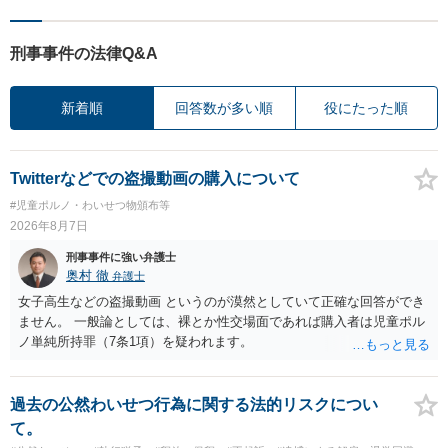
刑事事件の法律Q&A
新着順
回答数が多い順
役にたった順
Twitterなどでの盗撮動画の購入について
#児童ポルノ・わいせつ物頒布等
2026年8月7日
刑事事件に強い弁護士
奥村 徹
弁護士
女子高生などの盗撮動画 というのが漠然としていて正確な回答ができ
ません。 一般論としては、裸とか性交場面であれば購入者は児童ポル
ノ単純所持罪（7条1項）を疑われます。
過去の公然わいせつ行為に関する法的リスクについ
て。