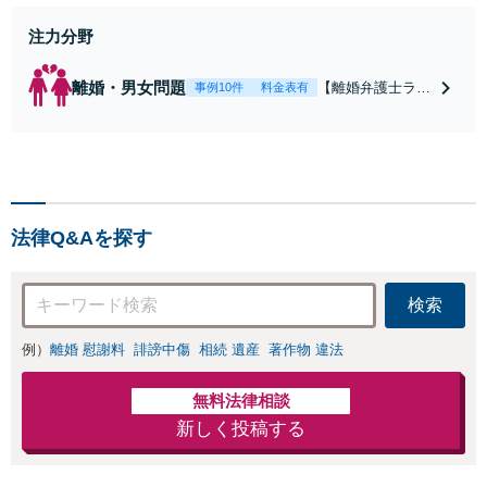
注力分野
離婚・男女問題
【離婚弁護士ラン
事例10件
料金表有
キング全国１位
獲得経験あり】
【初回相談料１時
間１万１０００
円】【離婚・不倫
問題に特化／実績
法律Q&Aを探す
多数】財産分与、
慰謝料、養育費等
で金銭的に満足で
検索
きる解決を目指し
ます。
例）
離婚 慰謝料
誹謗中傷
相続 遺産
著作物 違法
無料法律相談
新しく投稿する