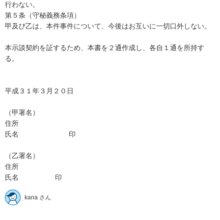
行わない。 

第５条（守秘義務条項） 

甲及び乙は、本件事件について、今後はお互いに一切口外しない。 

本示談契約を証するため、本書を２通作成し、各自１通を所持す
る。 

平成３１年３月２０日 

（甲署名） 

住所　 

氏名　　　　　　　 印 

（乙署名） 

住所　 

kana さん