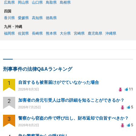
広島県
岡山県
山口県
鳥取県
島根県
四国
香川県
愛媛県
高知県
徳島県
九州・沖縄
福岡県
佐賀県
長崎県
熊本県
大分県
宮崎県
鹿児島県
沖縄県
刑事事件の法律Q&Aランキング
1
自首するも被害届けがでていなかった場合
11
2026年8月3日
2
加害者の身元引受人は罪の詳細を知ることができるか？
5
2026年7月25日
3
警察から窃盗の件で呼び出し、財布返却で自首すべきか？
5
2026年8月2日