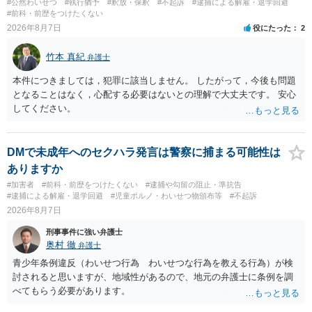
#公然わいせつ
#執行猶予
#釈放・保釈
#不起訴
#逮捕による解雇・退学回避
#前科・前歴をつけたくない
2026年8月7日
役にたった
2
竹本 真紀
弁護士
本件につきましては，犯罪に該当しません。 したがって，今後も問題
となることはなく，心配する必要はないとの理解で大丈夫です。 安心
してください。
DMで未成年へのセクハラ発言は警察に捕まる可能性は
ありますか
#加害者
#前科・前歴をつけたくない
#逮捕や勾留の阻止・準抗告
#逮捕による解雇・退学回避
#児童ポルノ・わいせつ物頒布等
#不起訴
2026年8月7日
刑事事件に強い弁護士
奥村 徹
弁護士
青少年条例違反（わいせつ行為 わいせつな行為を教える行為）が検
討されると思いますが、地域性があるので、地元の弁護士に条例を調
べてもらう必要があります。