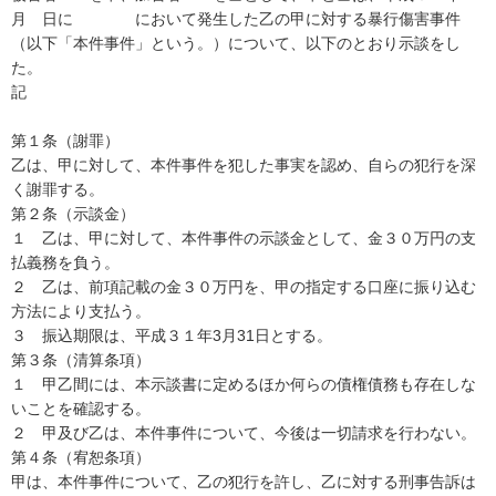
月　日に　　　　において発生した乙の甲に対する暴行傷害事件
（以下「本件事件」という。）について、以下のとおり示談をし
た。 

記 

第１条（謝罪） 

乙は、甲に対して、本件事件を犯した事実を認め、自らの犯行を深
く謝罪する。 

第２条（示談金） 

１　乙は、甲に対して、本件事件の示談金として、金３０万円の支
払義務を負う。 

２　乙は、前項記載の金３０万円を、甲の指定する口座に振り込む
方法により支払う。 

３　振込期限は、平成３１年3月31日とする。 

第３条（清算条項） 

１　甲乙間には、本示談書に定めるほか何らの債権債務も存在しな
いことを確認する。 

２　甲及び乙は、本件事件について、今後は一切請求を行わない。 

第４条（宥恕条項） 

甲は、本件事件について、乙の犯行を許し、乙に対する刑事告訴は