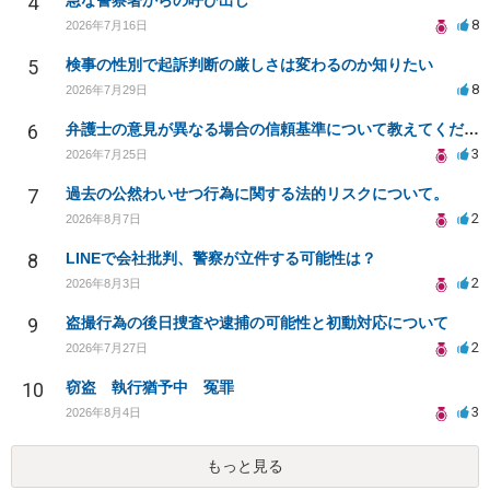
4
急な警察署からの呼び出し
8
2026年7月16日
5
検事の性別で起訴判断の厳しさは変わるのか知りたい
8
2026年7月29日
6
弁護士の意見が異なる場合の信頼基準について教えてください
3
2026年7月25日
7
過去の公然わいせつ行為に関する法的リスクについて。
2
2026年8月7日
8
LINEで会社批判、警察が立件する可能性は？
2
2026年8月3日
9
盗撮行為の後日捜査や逮捕の可能性と初動対応について
2
2026年7月27日
10
窃盗 執行猶予中 冤罪
3
2026年8月4日
もっと見る