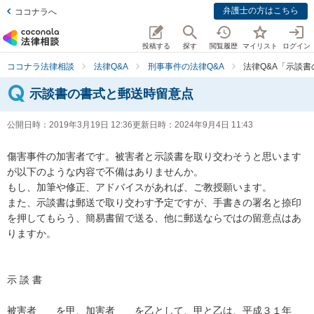
弁護士の方はこちら
ココナラへ
投稿する
探す
閲覧履歴
マイリスト
ログイン
ココナラ法律相談
法律Q&A
刑事事件の法律Q&A
法律Q&A「示談
示談書の書式と郵送時留意点
公開日時：
2019年3月19日 12:36
更新日時：
2024年9月4日 11:43
傷害事件の加害者です。被害者と示談書を取り交わそうと思います
が以下のような内容で不備はありませんか。 

もし、加筆や修正、アドバイスがあれば、ご教授願います。 

また、示談書は郵送で取り交わす予定ですが、手書きの署名と捺印
を押してもらう、簡易書留で送る、他に郵送ならではの留意点はあ
りますか。 

示 談 書 

被害者　　を甲、加害者　　を乙として、甲と乙は、平成３１年　