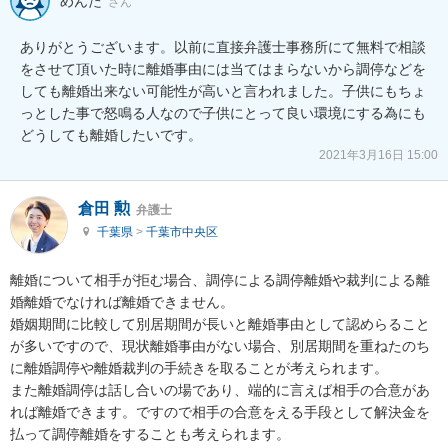
めんた
さん
ありがとうございます。以前に直接弁護士事務所にて無料で相談
をさせて頂いた時に離婚事由には当てはまらないから調停などを
しても離婚出来ない可能性が高いと言われました。子供にもちょ
っとした事で怒鳴る人なので子供にとって良い環境にする為にも
どうしても離婚したいです。
2021年3月16日 15:00
倉田 勲
弁護士
千葉県
>
千葉市中央区
離婚について相手が拒む場合、調停による調停離婚や裁判による離
婚離婚でなければ離婚できません。

婚姻期間に比較して別居期間が長いと離婚事由として認めらること
が多いですので、現状離婚事由がない場合、別居期間を重ねたのち
に離婚調停や離婚裁判の手続きを取ることが考えられます。

また離婚調停は話し合いの場であり、端的に言えば相手の合意があ
れば離婚できます。ですので相手の合意をえる手段として解決金を
払って調停離婚をすることも考えられます。
