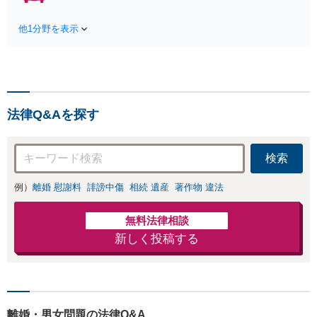
Zoom相談可】【死亡・骨
相談ください。【土
折・後遺障害・むち打ち
地・不動産】長期化し
他1分野を表示
等】交通事故でご家族がな
ている問題もできる限
くなってしまった方やお怪
り円滑な交渉へと導き
我された方はまずご相談く
ます。事業承継／相続
ださい。ご自身での対応で
放棄も対応可能。【JR
は損をしてしまうかもしれ
千葉駅近く】駐車場あ
ません。代わりに交渉・手
り
法律Q&Aを探す
続きをし、負担を軽減。
検索
例）
離婚 慰謝料
誹謗中傷
相続 遺産
著作物 違法
無料法律相談
新しく投稿する
離婚・男女問題の法律Q&A