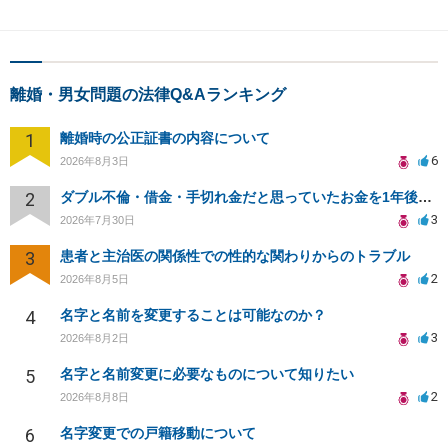
離婚・男女問題の法律Q&Aランキング
1
離婚時の公正証書の内容について
6
2026年8月3日
2
ダブル不倫・借金・手切れ金だと思っていたお金を1年後いまさら脅迫罪として通知書が来てまとめて請求
3
2026年7月30日
3
患者と主治医の関係性での性的な関わりからのトラブル
2
2026年8月5日
4
名字と名前を変更することは可能なのか？
3
2026年8月2日
5
名字と名前変更に必要なものについて知りたい
2
2026年8月8日
6
名字変更での戸籍移動について