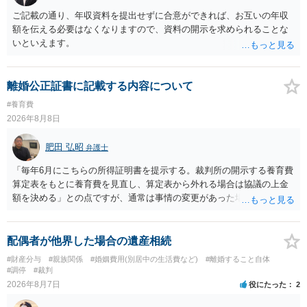
ご記載の通り、年収資料を提出せずに合意ができれば、お互いの年収
額を伝える必要はなくなりますので、資料の開示を求められることな
いといえます。
離婚公正証書に記載する内容について
#養育費
2026年8月8日
肥田 弘昭
弁護士
「毎年6月にこちらの所得証明書を提示する。裁判所の開示する養育費
算定表をもとに養育費を見直し、算定表から外れる場合は協議の上金
額を決める」との点ですが、通常は事情の変更があった場合に変更し
ますので妥当とまでは言えないかと思います。「養育費は当初予測出
来なかった事情の変更により双方協議の上増減出来る」と「通知義務
に勤務先」が含まれているので、私に収入が入った事は相手に通知が
配偶者が他界した場合の遺産相続
行く事になり、上記のような文言が無くても養育費の見直しは適宜出
#財産分与
#親族関係
#婚姻費用(別居中の生活費など)
#離婚すること自体
来るかと思うのですが違うのでしょうか？との点はそのとおりかと思
#調停
#裁判
います。養育費は事情の変更があった場合に変更するので毎年見直す
2026年8月7日
役にたった
2
ことはあまりないです。ご参考にしてください。