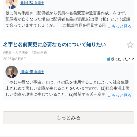
倉田 勲
弁護士
仮に何も手続き（配偶者から長男へ名義変更や遺言書作成）をせず、
配偶者が亡くなった場合は配偶者名義の資産1/2は妻（私）という認識
で合っていますでしょうか。 →ご相談内容を拝見する限りでは、その
認識で合ってはいます。 なお、逆に１/２しか権利がないため、自宅を
完全に所有する場合は、他の相続人に対して自宅の評価額の１/２の代
償金の支払いが必要になります。
名字と名前変更に必要なものについて知りたい
#患者・入所者側
#音信不通
2026年8月8日
役にたった
2
川添 圭
弁護士
「やむを得ない事由」とは、その氏を使用することによって社会生活
上きわめて著しい支障が生じることをいいますので、(1)社会生活上著
しい支障が現実に生じていること、(2)希望する氏へ変更できればその
支障が解消できる（解消される）ことを、具体的な資料をもって説明
できるかどうかがポイントです。 記録中に現れた一切の事情が判断対
象ですので、上記(1)と(2)を説明できる資料は全て（ただし理路整然
もっとみる
に）提出することが必要になります。「フラッシュバック」とのこと
なので、例えば、医学上確立されているPTSDの診断基準に合致した説
明とそれに沿う資料の提出が必要になってくるように思います。 精神