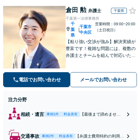
倉田 勲
弁護士
千葉県
千葉第一法律事務所
千
営業時間：09:00~20:00
千葉市
葉
|
（土日祝日）
中央区
県
【粘り強い交渉が強み】解決実績が
豊富です！複雑な問題には、複数の
弁護士とチームを組んで対応いたし
ます。【安心・分かりやすい料金体
系】些細なお悩みにも、丁寧に寄り
添い、不安を軽減します。まずはお
電話でお問い合わせ
メールでお問い合わせ
気軽にご相談ください。
注力分野
相続・遺言
【最後まで諦めませ
事例1件
料金表有
ん】親族間の交渉、複
雑な手続き、全て対応
します！不利な条件で
交通事故
【弁護士費用特約の利用＆
事例2件
料金表有
合意してしまう前にご