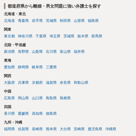
的・心理的な理由の氏変更は様々な意味でハードルがかなり高く、弁
都道府県から離婚・男女問題に強い弁護士を探す
護士へ依頼しても苦労することが強く予想されるところです。、もし
本人申立てをお考えであれば、医学知識はもちろん法律知識も要求さ
北海道・東北
れますので、性急な申立てをせず、知識と資料をしっかりと揃えて、
北海道
青森県
岩手県
宮城県
秋田県
山形県
福島県
万全の体制で申立てに臨んだ方がよいと思われます。
関東
東京都
神奈川県
千葉県
埼玉県
茨城県
栃木県
群馬県
北陸・甲信越
新潟県
長野県
山梨県
石川県
富山県
福井県
東海
愛知県
静岡県
岐阜県
三重県
関西
大阪府
兵庫県
京都府
滋賀県
奈良県
和歌山県
中国
広島県
岡山県
山口県
鳥取県
島根県
四国
香川県
愛媛県
高知県
徳島県
九州・沖縄
福岡県
佐賀県
長崎県
熊本県
大分県
宮崎県
鹿児島県
沖縄県