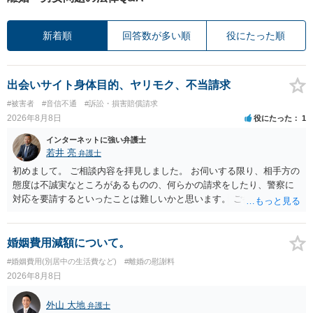
新着順
回答数が多い順
役にたった順
出会いサイト身体目的、ヤリモク、不当請求
#被害者
#音信不通
#訴訟・損害賠償請求
2026年8月8日
役にたった
1
インターネットに強い弁護士
若井 亮
弁護士
初めまして。 ご相談内容を拝見しました。 お伺いする限り、相手方の
態度は不誠実なところがあるものの、何らかの請求をしたり、警察に
対応を要請するといったことは難しいかと思います。 ご参考になれば
幸いです。
婚姻費用減額について。
#婚姻費用(別居中の生活費など)
#離婚の慰謝料
2026年8月8日
外山 大地
弁護士