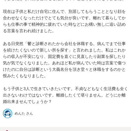
現在は子供と私だけ自宅に住んで、別居してもらうこととなり顔を
合わせなくなっただけでとても気分が良いです。離れて暮らしてか
らも仕事の事で精神的に疲れていた時などにお構い無しに追い詰め
る言葉を言われ続けました。

ある日突然「鬱と診断されたから会社を休職する。病んでまで仕事
を続けたくないので新しい所を探す」と言われました。私はこれか
らの収入が不安になり、固定費を直ぐに見直したり副業を探したり
気が気でなくなりました。あれほど私が病んでいた時は言葉で傷つ
けたのに自分は診断という大義名分を頂き堂々と休職をするのかと
恨みたくもなりました。

もう子供と3人で生きていきたいです。不貞などもなく生活費も全く
出さないわけではないです。離婚したくて堪りません。どうにか離
婚出来ませんでしょうか？
めんた さん