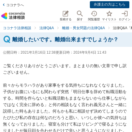
弁護士の方はこちら
ココナラへ
投稿する
探す
閲覧履歴
マイリスト
ログイン
ココナラ法律相談
法律Q&A
離婚・男女問題の法律Q&A
法律Q&A
離婚したいです。離婚出来ますでしょうか？
公開日時：
2021年3月16日 12:38
更新日時：
2024年9月4日 11:43
ご覧くださりありがとうございます。まとまりの無い文章で申し訳
ございません。

前々からモラハラがあり家事をする気持ちになれなくなりました。
子供がお腹にいるにも関わらず突然「明日仕事を辞めて転職活動を
する。時間を作らないと転職活動もままならないから仕事しながら
ではなく完全に辞める」と何の相談もなく言われ義兄さんと一緒に
説得した時もありました。何もかも私に相談せず決めてしまうので
たびたび私の存在は何なのだろうと思い、いつしか彼への気持ちは
無くなっておりました。寝室も分けて私はリビングで寝るようにな
りましたが毎日顔を合わせるだけで辛いと思うようになりました。 
