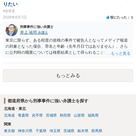
りたい
#加害者
2026年8月7日
役にたった
1
刑事事件に強い弁護士
井上 祐司
弁護士
東京に限らず、ある程度の規模の事件で被告人となってメディア報道
の対象となった場合、罪名と年齢（生年月日ではありません）、さら
に公判時の職業については検察結果として得られることが通常です。
もっとみる
都道府県から刑事事件に強い弁護士を探す
北海道・東北
北海道
青森県
岩手県
宮城県
秋田県
山形県
福島県
関東
東京都
神奈川県
千葉県
埼玉県
茨城県
栃木県
群馬県