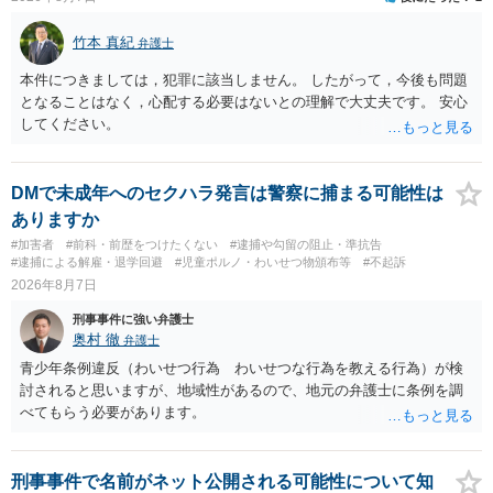
竹本 真紀
弁護士
本件につきましては，犯罪に該当しません。 したがって，今後も問題
となることはなく，心配する必要はないとの理解で大丈夫です。 安心
してください。
DMで未成年へのセクハラ発言は警察に捕まる可能性は
ありますか
#加害者
#前科・前歴をつけたくない
#逮捕や勾留の阻止・準抗告
#逮捕による解雇・退学回避
#児童ポルノ・わいせつ物頒布等
#不起訴
2026年8月7日
刑事事件に強い弁護士
奥村 徹
弁護士
青少年条例違反（わいせつ行為 わいせつな行為を教える行為）が検
討されると思いますが、地域性があるので、地元の弁護士に条例を調
べてもらう必要があります。
刑事事件で名前がネット公開される可能性について知