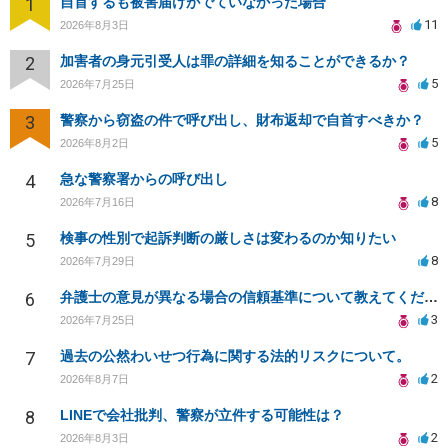
1
自首するも被害届けがでていなかった場合
11
2026年8月3日
2
加害者の身元引受人は罪の詳細を知ることができるか？
5
2026年7月25日
3
警察から窃盗の件で呼び出し、財布返却で自首すべきか？
5
2026年8月2日
4
急な警察署からの呼び出し
8
2026年7月16日
5
検事の性別で起訴判断の厳しさは変わるのか知りたい
8
2026年7月29日
6
弁護士の意見が異なる場合の信頼基準について教えてください
3
2026年7月25日
7
過去の公然わいせつ行為に関する法的リスクについて。
2
2026年8月7日
8
LINEで会社批判、警察が立件する可能性は？
2
2026年8月3日