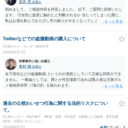
若井 亮
弁護士
初めまして。 ご相談内容を拝見しました。 以下、ご質問に回答いたし
ます。 ①女性に故意に触れたと判断されるか 当たってしまった際に、
私はお酒を飲んでおり少し手の振りが大きくなってしまっていたこと
も事実です。それが仮に、私が気がついていない防犯カメラに写って
いた場合、故意だと判定されやすいのでしょうか？ お伺いする限り、
故意があると判断されることは無いかと思います。 ②逮捕、呼び出し
Twitterなどでの盗撮動画の購入について
の可能性 この行為により、痴漢やその他の犯罪を犯したとして、逮
#児童ポルノ・わいせつ物頒布等
捕、呼び出しされる可能性はどれほどでしょうか？ 誤って当たってし
2026年8月7日
まっただけであり、さらにその場で女性等のアクションが無かったこ
とからすると、この後に呼び出される可能性は極めて低いと思いま
刑事事件に強い弁護士
す。 ③逮捕呼び出しまでの期間 大体どれほどの期間逮捕呼び出しの可
奥村 徹
弁護士
能性があると考えれば良いのでしょうか？ 逮捕や呼び出しの可能性は
女子高生などの盗撮動画 というのが漠然としていて正確な回答ができ
極めて低いと思います。 連絡が来ることはないでしょう。
ません。 一般論としては、裸とか性交場面であれば購入者は児童ポル
ノ単純所持罪（7条1項）を疑われます。
過去の公然わいせつ行為に関する法的リスクについ
て。
#公然わいせつ
#執行猶予
#釈放・保釈
#不起訴
#逮捕による解雇・退学回避
#前科・前歴をつけたくない
2026年8月7日
役にたった
2