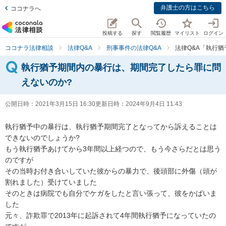
弁護士の方はこちら
ココナラへ
投稿する
探す
閲覧履歴
マイリスト
ログイン
ココナラ法律相談
法律Q&A
刑事事件の法律Q&A
法律Q&A「執行
執行猶予期間内の暴行は、期間完了したら罪に問
えないのか?
公開日時：
2021年3月15日 16:30
更新日時：
2024年9月4日 11:43
執行猶予中の暴行は、執行猶予期間完了となってから訴えることは
できないのでしょうか?

もう執行猶予あけてから3年間以上経つので、もう今さらだとは思う
のですが

その当時お付き合いしていた彼からの暴力で、後頭部に外傷（頭が
割れました）受けていました

そのときは病院でも自分でケガをしたと言い張って、彼をかばいま
した

元々、詐欺罪で2013年に起訴されて4年間執行猶予になっていたの