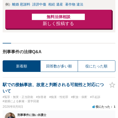
例）
離婚 慰謝料
誹謗中傷
相続 遺産
著作物 違法
無料法律相談
新しく投稿する
刑事事件の法律Q&A
新着順
回答数が多い順
役にたった順
駅での接触事故、故意と判断される可能性と対応につ
いて
#冤罪・無実・正当防衛
#加害者
#痴漢・性犯罪
#釈放・保釈
#不起訴
#逮捕による解雇・退学回避
2026年8月8日
役にたった
1
刑事事件に強い弁護士