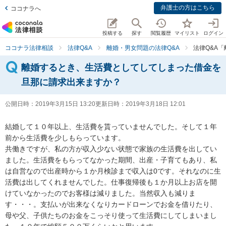
弁護士の方はこちら
ココナラへ
投稿する
探す
閲覧履歴
マイリスト
ログイン
ココナラ法律相談
法律Q&A
離婚・男女問題の法律Q&A
法律Q&A
離婚するとき、生活費としてしてしまった借金を
旦那に請求出来ますか？
公開日時：
2019年3月15日 13:20
更新日時：
2019年3月18日 12:01
結婚して１０年以上、生活費を貰っていませんでした。そして１年
前から生活費を少しもらっています。

共働きですが、私の方が収入少ない状態で家族の生活費を出してい
ました。生活費をもらってなかった期間、出産・子育てもあり、私
は自営なので出産時から１か月検診まで収入は0です。それなのに生
活費は出してくれませんでした。仕事復帰後も１か月以上お店を開
けていなかったのでお客様は減りました。当然収入も減りま
す・・・。支払いが出来なくなりカードローンでお金を借りたり、
母や父、子供たちのお金をこっそり使って生活費にしてしまいまし