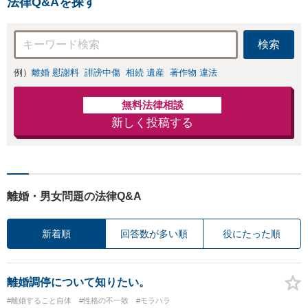
法律Q&Aを探す
検索
例）
離婚 慰謝料
誹謗中傷
相続 遺産
著作物 違法
無料法律相談
新しく投稿する
離婚・男女問題の法律Q&A
新着順
回答数が多い順
役にたった順
離婚調停について知りたい。
#離婚すること自体
#性格の不一致
#モラハラ