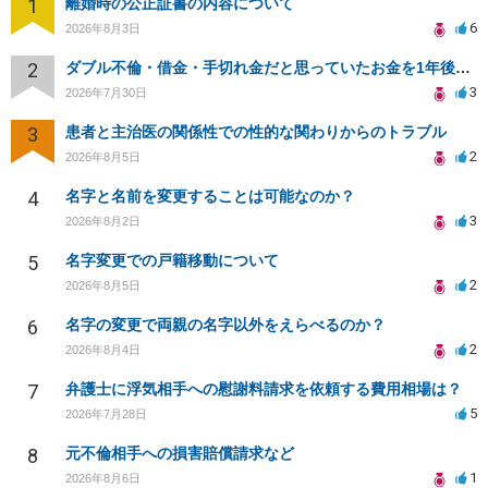
1
離婚時の公正証書の内容について
6
2026年8月3日
2
ダブル不倫・借金・手切れ金だと思っていたお金を1年後いまさら脅迫罪として通知書が来てまとめて請求
3
2026年7月30日
3
患者と主治医の関係性での性的な関わりからのトラブル
2
2026年8月5日
4
名字と名前を変更することは可能なのか？
3
2026年8月2日
5
名字変更での戸籍移動について
2
2026年8月5日
6
名字の変更で両親の名字以外をえらべるのか？
2
2026年8月4日
7
弁護士に浮気相手への慰謝料請求を依頼する費用相場は？
5
2026年7月28日
8
元不倫相手への損害賠償請求など
1
2026年8月6日