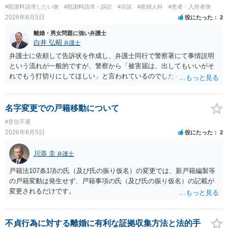
#慰謝料請求したい側
#慰謝料請求・訴訟
#示談
#産婦人科
#患者・入所者側
2026年8月5日
役にたった
2
離婚・男女問題に強い弁護士
白井 弘昭
弁護士
弁護士に依頼して告訴状を作成し、弁護士同行で警察署にて事情説明
という流れが一般的ですが、警察から「被害届は、出してもいいがそ
れでもう打切りにしてほしい」と言われているのでしたら、あまり結
論は変わらないかもしれないですね。 所轄の警察を飛び越えて、直接
検察庁に訴えるのもありかもしれないですが、実際に捜査をするの
は、結局所轄だと思われますので、やはり結論は変わらないかもしれ
名字変更での戸籍移動について
ないです。 一度、最寄りの「刑事に強い」とうたっている弁護士に相
#音信不通
談してみてはいかがでしょうか。 以上、ご参考まで。
2026年8月5日
役にたった
2
川添 圭
弁護士
戸籍法107条1項の氏（及び氏の振り仮名）の変更では、新戸籍編製等
の戸籍変動は発生せず、戸籍事項の氏（及び氏の振り仮名）の記載が
変更されるだけです。
不貞行為に対する離婚に有利な証拠収集方法と法的手