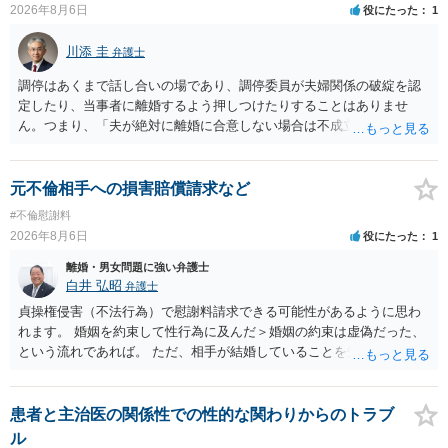
2026年8月6日
役にたった
1
川添 圭
弁護士
調停はあくまで話し合いの場であり、調停委員が夫婦関係の破綻を認
定したり、当事者に離婚するよう押しつけたりすることはありませ
ん。つまり、「夫が絶対に離婚に合意しない場合は不成立になり」、
離婚訴訟を提起して離婚を命じる判決を得て確定しなければ離婚はで
きません。 調停段階での離婚成立を希望するなら、夫が離婚に前向き
になるような条件提示をする等、模索するほかありません（極端な話
元不倫相手への損害賠償請求など
をいえば、夫から「この条件なら離婚してもよい」として提示された
#不倫慰謝料
条件を全部丸呑みする、という方法しかないかもしれません）。た
2026年8月6日
役にたった
1
だ、離婚訴訟をしたくないという考えを見透かされてしまうと、逆に
足下を見られてしまいますので、注意する必要があります。 夫が離婚
離婚・男女問題に強い弁護士
に抵抗する可能性が高いのであれば、むしろ淡々と調停不成立にして
白井 弘昭
弁護士
離婚訴訟で離婚原因を主張し、判決へ持っていく方が近道であること
貞操権侵害（不法行為）で慰謝料請求できる可能性があるように思わ
も少なくありません。見通し等を含め、弁護士へ相談・依頼した方が
れます。 婚姻を約束して性行為に及んだ＞婚姻の約束は虚偽だった、
よいと思います。
という流れであれば。 ただ、相手が結婚していることを知って行為に
及んでいるのであれば、婚姻できないことについて相談者さんの帰責
性も認められそうですので、あまり慰謝料は高額にならないように思
われます。 一度、最寄りの弁護士に相談してみてください。
患者と主治医の関係性での性的な関わりからのトラブ
ル