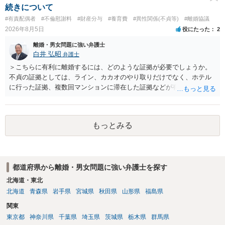
続きについて
#有責配偶者
#不倫慰謝料
#財産分与
#養育費
#異性関係(不貞等)
#離婚協議
2026年8月5日
役にたった
2
離婚・男女問題に強い弁護士
白井 弘昭
弁護士
＞こちらに有利に離婚するには、どのような証拠が必要でしょうか。
不貞の証拠としては、ライン、カカオのやり取りだけでなく、ホテル
に行った証拠、複数回マンションに滞在した証拠などが有効です。 不
貞の証拠があれば、離婚をさらに有利に進める（離婚したい時期に離
婚する、慰謝料をとるなど）ことができると思われます。 ただし、不
貞発覚後、長期間同居を続けると、不貞を許したとの評価につながる
もっとみる
場合がありますので、ご注意ください。 以上、ご参考まで。
都道府県から離婚・男女問題に強い弁護士を探す
北海道・東北
北海道
青森県
岩手県
宮城県
秋田県
山形県
福島県
関東
東京都
神奈川県
千葉県
埼玉県
茨城県
栃木県
群馬県