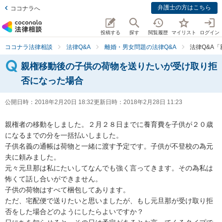
弁護士の方はこちら
ココナラへ
投稿する
探す
閲覧履歴
マイリスト
ログイン
ココナラ法律相談
法律Q&A
離婚・男女問題の法律Q&A
法律Q&A
親権移動後の子供の荷物を送りたいが受け取り拒
否になった場合
公開日時：
2018年2月20日 18:32
更新日時：
2018年2月28日 11:23
親権者の移動をしました。２月２８日までに養育費を子供が２０歳
になるまでの分を一括払いしました。

子供名義の通帳は荷物と一緒に渡す予定です。子供が不登校の為元
夫に頼みました。

元々元旦那は私にたいしてなんでも強く言ってきます。その為私は
怖くて話し合いができません。

子供の荷物はすべて梱包してあります。

ただ、宅配便で送りたいと思いましたが、もし元旦那が受け取り拒
否をした場合どのようにしたらよいですか？
