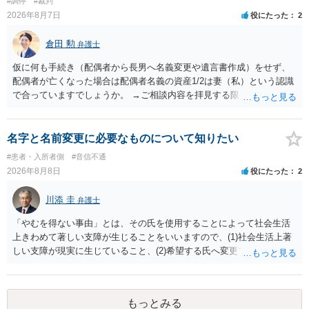
#調停
#裁判
います。養育費は事情の変更があった場合に変更するので毎年見直す
2026年8月7日
役にたった
2
ことはあまりないです。ご参考にしてください。
倉田 勲
弁護士
仮に何も手続き（配偶者から長男へ名義変更や遺言書作成）をせず、
配偶者が亡くなった場合は配偶者名義の資産1/2は妻（私）という認識
で合っていますでしょうか。 →ご相談内容を拝見する限りでは、その
認識で合ってはいます。 なお、逆に１/２しか権利がないため、自宅を
完全に所有する場合は、他の相続人に対して自宅の評価額の１/２の代
償金の支払いが必要になります。
名字と名前変更に必要なものについて知りたい
#患者・入所者側
#音信不通
2026年8月8日
役にたった
2
川添 圭
弁護士
「やむを得ない事由」とは、その氏を使用することによって社会生活
上きわめて著しい支障が生じることをいいますので、(1)社会生活上著
しい支障が現実に生じていること、(2)希望する氏へ変更できればその
支障が解消できる（解消される）ことを、具体的な資料をもって説明
できるかどうかがポイントです。 記録中に現れた一切の事情が判断対
象ですので、上記(1)と(2)を説明できる資料は全て（ただし理路整然
もっとみる
に）提出することが必要になります。「フラッシュバック」とのこと