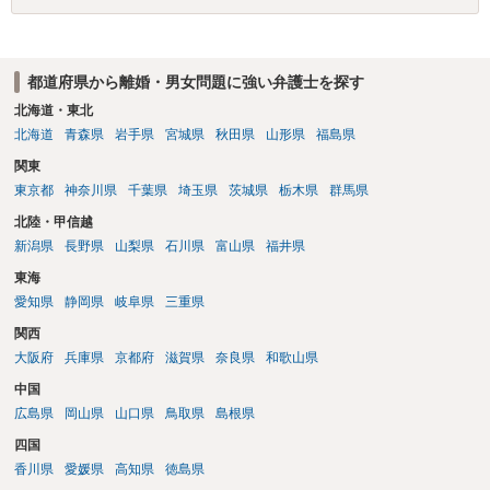
なので、例えば、医学上確立されているPTSDの診断基準に合致した説
明とそれに沿う資料の提出が必要になってくるように思います。 精神
的・心理的な理由の氏変更は様々な意味でハードルがかなり高く、弁
都道府県から離婚・男女問題に強い弁護士を探す
護士へ依頼しても苦労することが強く予想されるところです。、もし
本人申立てをお考えであれば、医学知識はもちろん法律知識も要求さ
北海道・東北
れますので、性急な申立てをせず、知識と資料をしっかりと揃えて、
北海道
青森県
岩手県
宮城県
秋田県
山形県
福島県
万全の体制で申立てに臨んだ方がよいと思われます。
関東
東京都
神奈川県
千葉県
埼玉県
茨城県
栃木県
群馬県
北陸・甲信越
新潟県
長野県
山梨県
石川県
富山県
福井県
東海
愛知県
静岡県
岐阜県
三重県
関西
大阪府
兵庫県
京都府
滋賀県
奈良県
和歌山県
中国
広島県
岡山県
山口県
鳥取県
島根県
四国
香川県
愛媛県
高知県
徳島県