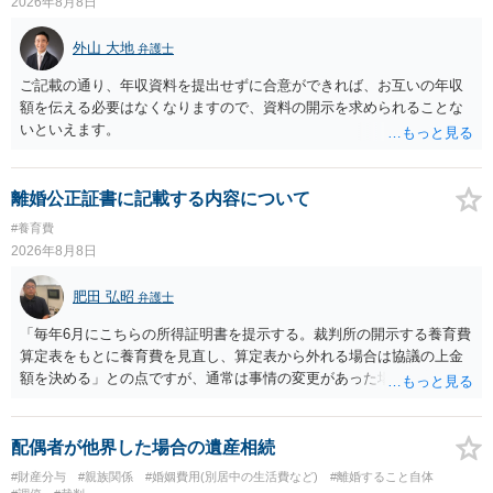
2026年8月8日
外山 大地
弁護士
ご記載の通り、年収資料を提出せずに合意ができれば、お互いの年収
額を伝える必要はなくなりますので、資料の開示を求められることな
いといえます。
離婚公正証書に記載する内容について
#養育費
2026年8月8日
肥田 弘昭
弁護士
「毎年6月にこちらの所得証明書を提示する。裁判所の開示する養育費
算定表をもとに養育費を見直し、算定表から外れる場合は協議の上金
額を決める」との点ですが、通常は事情の変更があった場合に変更し
ますので妥当とまでは言えないかと思います。「養育費は当初予測出
来なかった事情の変更により双方協議の上増減出来る」と「通知義務
に勤務先」が含まれているので、私に収入が入った事は相手に通知が
配偶者が他界した場合の遺産相続
行く事になり、上記のような文言が無くても養育費の見直しは適宜出
#財産分与
#親族関係
#婚姻費用(別居中の生活費など)
#離婚すること自体
来るかと思うのですが違うのでしょうか？との点はそのとおりかと思