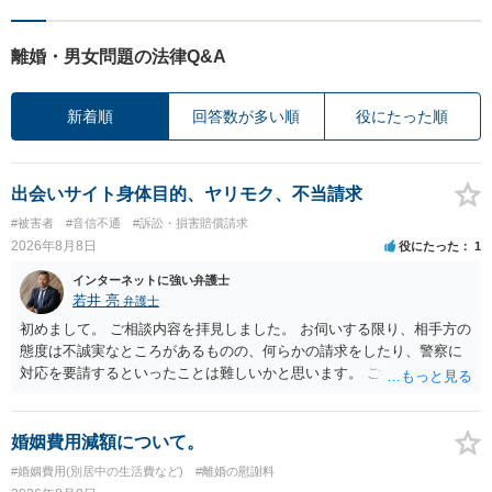
離婚・男女問題の法律Q&A
新着順
回答数が多い順
役にたった順
出会いサイト身体目的、ヤリモク、不当請求
#被害者
#音信不通
#訴訟・損害賠償請求
2026年8月8日
役にたった
1
インターネットに強い弁護士
若井 亮
弁護士
初めまして。 ご相談内容を拝見しました。 お伺いする限り、相手方の
態度は不誠実なところがあるものの、何らかの請求をしたり、警察に
対応を要請するといったことは難しいかと思います。 ご参考になれば
幸いです。
婚姻費用減額について。
#婚姻費用(別居中の生活費など)
#離婚の慰謝料