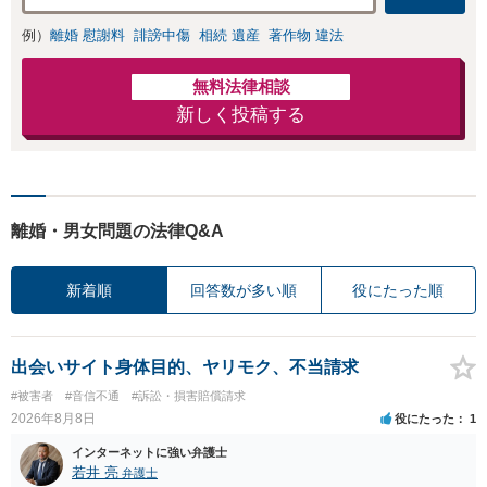
例）
離婚 慰謝料
誹謗中傷
相続 遺産
著作物 違法
無料法律相談
新しく投稿する
離婚・男女問題の法律Q&A
新着順
回答数が多い順
役にたった順
出会いサイト身体目的、ヤリモク、不当請求
#被害者
#音信不通
#訴訟・損害賠償請求
2026年8月8日
役にたった
1
インターネットに強い弁護士
若井 亮
弁護士