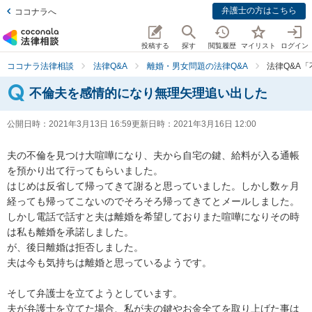
弁護士の方はこちら
ココナラへ
投稿する
探す
閲覧履歴
マイリスト
ログイン
ココナラ法律相談
法律Q&A
離婚・男女問題の法律Q&A
法律Q&A
不倫夫を感情的になり無理矢理追い出した
公開日時：
2021年3月13日 16:59
更新日時：
2021年3月16日 12:00
夫の不倫を見つけ大喧嘩になり、夫から自宅の鍵、給料が入る通帳
を預かり出て行ってもらいました。

はじめは反省して帰ってきて謝ると思っていました。しかし数ヶ月
経っても帰ってこないのでそろそろ帰ってきてとメールしました。

しかし電話で話すと夫は離婚を希望しておりまた喧嘩になりその時
は私も離婚を承諾しました。

が、後日離婚は拒否しました。

夫は今も気持ちは離婚と思っているようです。

そして弁護士を立てようとしています。

夫が弁護士を立てた場合、私が夫の鍵やお金全てを取り上げた事は