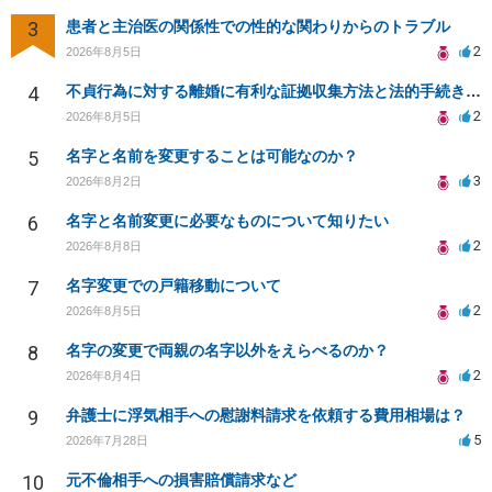
3
患者と主治医の関係性での性的な関わりからのトラブル
2
2026年8月5日
4
不貞行為に対する離婚に有利な証拠収集方法と法的手続きについて
2
2026年8月5日
5
名字と名前を変更することは可能なのか？
3
2026年8月2日
6
名字と名前変更に必要なものについて知りたい
2
2026年8月8日
7
名字変更での戸籍移動について
2
2026年8月5日
8
名字の変更で両親の名字以外をえらべるのか？
2
2026年8月4日
9
弁護士に浮気相手への慰謝料請求を依頼する費用相場は？
5
2026年7月28日
10
元不倫相手への損害賠償請求など