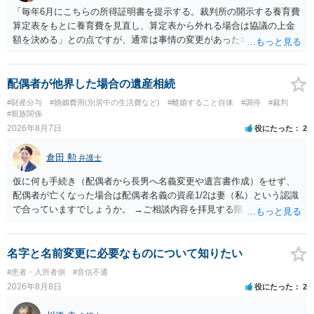
「毎年6月にこちらの所得証明書を提示する。裁判所の開示する養育費
算定表をもとに養育費を見直し、算定表から外れる場合は協議の上金
額を決める」との点ですが、通常は事情の変更があった場合に変更し
ますので妥当とまでは言えないかと思います。「養育費は当初予測出
来なかった事情の変更により双方協議の上増減出来る」と「通知義務
に勤務先」が含まれているので、私に収入が入った事は相手に通知が
配偶者が他界した場合の遺産相続
行く事になり、上記のような文言が無くても養育費の見直しは適宜出
#財産分与
#婚姻費用(別居中の生活費など)
#離婚すること自体
#調停
#裁判
来るかと思うのですが違うのでしょうか？との点はそのとおりかと思
#親族関係
います。養育費は事情の変更があった場合に変更するので毎年見直す
2026年8月7日
役にたった
2
ことはあまりないです。ご参考にしてください。
倉田 勲
弁護士
仮に何も手続き（配偶者から長男へ名義変更や遺言書作成）をせず、
配偶者が亡くなった場合は配偶者名義の資産1/2は妻（私）という認識
で合っていますでしょうか。 →ご相談内容を拝見する限りでは、その
認識で合ってはいます。 なお、逆に１/２しか権利がないため、自宅を
完全に所有する場合は、他の相続人に対して自宅の評価額の１/２の代
償金の支払いが必要になります。
名字と名前変更に必要なものについて知りたい
#患者・入所者側
#音信不通
2026年8月8日
役にたった
2