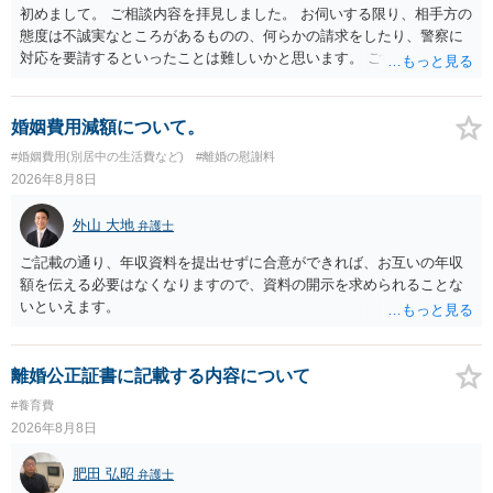
初めまして。 ご相談内容を拝見しました。 お伺いする限り、相手方の
態度は不誠実なところがあるものの、何らかの請求をしたり、警察に
対応を要請するといったことは難しいかと思います。 ご参考になれば
幸いです。
婚姻費用減額について。
#婚姻費用(別居中の生活費など)
#離婚の慰謝料
2026年8月8日
外山 大地
弁護士
ご記載の通り、年収資料を提出せずに合意ができれば、お互いの年収
額を伝える必要はなくなりますので、資料の開示を求められることな
いといえます。
離婚公正証書に記載する内容について
#養育費
2026年8月8日
肥田 弘昭
弁護士