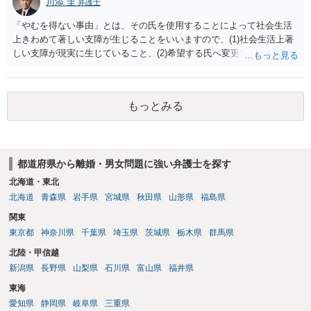
川添 圭
弁護士
「やむを得ない事由」とは、その氏を使用することによって社会生活
上きわめて著しい支障が生じることをいいますので、(1)社会生活上著
しい支障が現実に生じていること、(2)希望する氏へ変更できればその
支障が解消できる（解消される）ことを、具体的な資料をもって説明
できるかどうかがポイントです。 記録中に現れた一切の事情が判断対
象ですので、上記(1)と(2)を説明できる資料は全て（ただし理路整然
もっとみる
に）提出することが必要になります。「フラッシュバック」とのこと
なので、例えば、医学上確立されているPTSDの診断基準に合致した説
明とそれに沿う資料の提出が必要になってくるように思います。 精神
的・心理的な理由の氏変更は様々な意味でハードルがかなり高く、弁
都道府県から離婚・男女問題に強い弁護士を探す
護士へ依頼しても苦労することが強く予想されるところです。、もし
本人申立てをお考えであれば、医学知識はもちろん法律知識も要求さ
北海道・東北
れますので、性急な申立てをせず、知識と資料をしっかりと揃えて、
北海道
青森県
岩手県
宮城県
秋田県
山形県
福島県
万全の体制で申立てに臨んだ方がよいと思われます。
関東
東京都
神奈川県
千葉県
埼玉県
茨城県
栃木県
群馬県
北陸・甲信越
新潟県
長野県
山梨県
石川県
富山県
福井県
東海
愛知県
静岡県
岐阜県
三重県