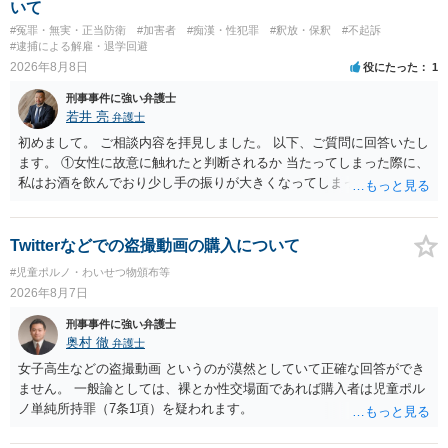
いて
#冤罪・無実・正当防衛
#加害者
#痴漢・性犯罪
#釈放・保釈
#不起訴
#逮捕による解雇・退学回避
2026年8月8日
役にたった
1
刑事事件に強い弁護士
若井 亮
弁護士
初めまして。 ご相談内容を拝見しました。 以下、ご質問に回答いたし
ます。 ①女性に故意に触れたと判断されるか 当たってしまった際に、
私はお酒を飲んでおり少し手の振りが大きくなってしまっていたこと
も事実です。それが仮に、私が気がついていない防犯カメラに写って
いた場合、故意だと判定されやすいのでしょうか？ お伺いする限り、
故意があると判断されることは無いかと思います。 ②逮捕、呼び出し
Twitterなどでの盗撮動画の購入について
の可能性 この行為により、痴漢やその他の犯罪を犯したとして、逮
#児童ポルノ・わいせつ物頒布等
捕、呼び出しされる可能性はどれほどでしょうか？ 誤って当たってし
2026年8月7日
まっただけであり、さらにその場で女性等のアクションが無かったこ
とからすると、この後に呼び出される可能性は極めて低いと思いま
刑事事件に強い弁護士
す。 ③逮捕呼び出しまでの期間 大体どれほどの期間逮捕呼び出しの可
奥村 徹
弁護士
能性があると考えれば良いのでしょうか？ 逮捕や呼び出しの可能性は
女子高生などの盗撮動画 というのが漠然としていて正確な回答ができ
極めて低いと思います。 連絡が来ることはないでしょう。
ません。 一般論としては、裸とか性交場面であれば購入者は児童ポル
ノ単純所持罪（7条1項）を疑われます。