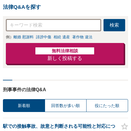
法律Q&Aを探す
検索
例）
離婚 慰謝料
誹謗中傷
相続 遺産
著作物 違法
無料法律相談
新しく投稿する
刑事事件の法律Q&A
新着順
回答数が多い順
役にたった順
駅での接触事故、故意と判断される可能性と対応につ