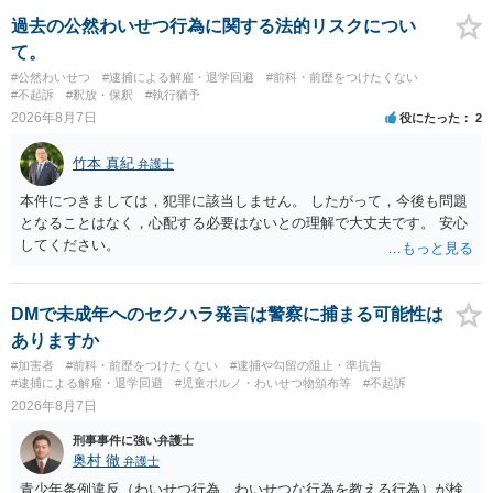
過去の公然わいせつ行為に関する法的リスクについ
て。
#公然わいせつ
#逮捕による解雇・退学回避
#前科・前歴をつけたくない
#不起訴
#釈放・保釈
#執行猶予
2026年8月7日
役にたった
2
竹本 真紀
弁護士
本件につきましては，犯罪に該当しません。 したがって，今後も問題
となることはなく，心配する必要はないとの理解で大丈夫です。 安心
してください。
DMで未成年へのセクハラ発言は警察に捕まる可能性は
ありますか
#加害者
#前科・前歴をつけたくない
#逮捕や勾留の阻止・準抗告
#逮捕による解雇・退学回避
#児童ポルノ・わいせつ物頒布等
#不起訴
2026年8月7日
刑事事件に強い弁護士
奥村 徹
弁護士
青少年条例違反（わいせつ行為 わいせつな行為を教える行為）が検