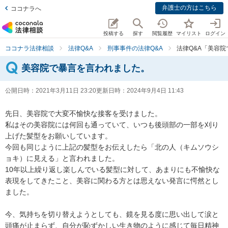
弁護士の方はこちら
ココナラへ
投稿する
探す
閲覧履歴
マイリスト
ログイン
ココナラ法律相談
法律Q&A
刑事事件の法律Q&A
法律Q&A「美容
美容院で暴言を言われました。
公開日時：
2021年3月11日 23:20
更新日時：
2024年9月4日 11:43
先日、美容院で大変不愉快な接客を受けました。

私はその美容院には何回も通っていて、いつも後頭部の一部を刈り
上げた髪型をお願いしています。

今回も同じように上記の髪型をお伝えしたら「北の人（キムソウシ
ョキ）に見える」と言われました。

10年以上繰り返し楽しんでいる髪型に対して、あまりにも不愉快な
表現をしてきたこと、美容に関わる方とは思えない発言に愕然とし
ました。

今、気持ちを切り替えようとしても、鏡を見る度に思い出して涙と
頭痛が止まらず、自分が恥ずかしい生き物のように感じて毎日精神