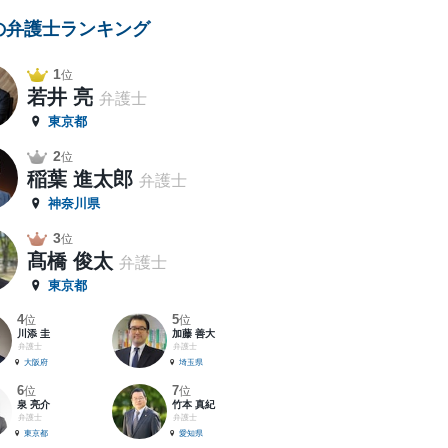
の弁護士ランキング
1
位
若井 亮
弁護士
東京都
2
位
稲葉 進太郎
弁護士
神奈川県
3
位
髙橋 俊太
弁護士
東京都
4
5
位
位
川添 圭
加藤 善大
弁護士
弁護士
大阪府
埼玉県
6
7
位
位
泉 亮介
竹本 真紀
弁護士
弁護士
東京都
愛知県