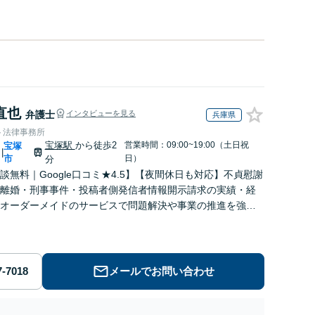
直也
弁護士
インタビューを見る
兵庫県
ト法律事務所
宝塚駅
から徒歩2
営業時間：09:00~19:00（土日祝
宝塚
|
市
日）
分
談無料｜Google口コミ★4.5】【夜間休日も対応】不貞慰謝
離婚・刑事事件・投稿者側発信者情報開示請求の実績・経
オーダーメイドのサービスで問題解決や事業の推進を強力
ト【宝塚駅徒歩2分｜電話・WEB面談で全国対応】
メールでお問い合わせ