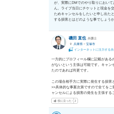
が、実際にDMでのやり取りにおいて
ん。ライブ当日にチケットと現金を
ためキャンセルをしたいと申し出た
する損害とはどのような事でしょう
磯田 直也
弁護士
兵庫県
>
宝塚市
インターネットに注力する弁
一方的にプロフィール欄に記載がある
がないという主張は可能です。キャン
たのであれば尚更です。

この場合相手方に実際に発生する損害と
>>具体的な事案次第ですので全てを
ャンセルによる損害の発生を主張する
役に立った
2