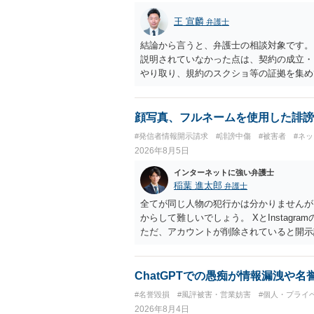
王 宣麟
弁護士
結論から言うと、弁護士の相談対象です。
説明されていなかった点は、契約の成立・
やり取り、規約のスクショ等の証拠を集め
行で（もしまだされていないのであれば）
顔写真、フルネームを使用した誹謗
#発信者情報開示請求
#誹謗中傷
#被害者
#ネ
2026年8月5日
インターネットに強い弁護士
稲葉 進太郎
弁護士
全てが同じ人物の犯行かは分かりませんが
からして難しいでしょう。 XとInstag
ただ、アカウントが削除されていると開示
削除されている場合、今から進めても失敗
相手に全ての弁護士費用を負担させること
せることができるでしょう。訴訟で判決と
ChatGPTでの愚痴が情報漏洩や
ない場合があり何ともいえないところでし
#名誉毀損
#風評被害・営業妨害
#個人・プライ
2026年8月4日