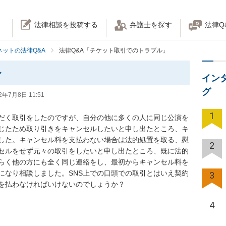
法律相談を投稿する
弁護士を探す
法律Q
ネットの法律Q&A
法律Q&A「チケット取引でのトラブル」
ル
イン
グ
2年7月8日 11:51
1
ただく取引をしたのですが、自分の他に多くの人に同じ公演を
じたため取り引きをキャンセルしたいと申し出たところ、キ
した。キャンセル料を支払わない場合は法的処置を取る、慰
2
セルをせず元々の取引をしたいと申し出たところ、既に法的
らく他の方にも全く同じ連絡をし、最初からキャンセル料を
になり相談しました。SNS上での口頭での取引とはいえ契約
3
を払わなければいけないのでしょうか？
4