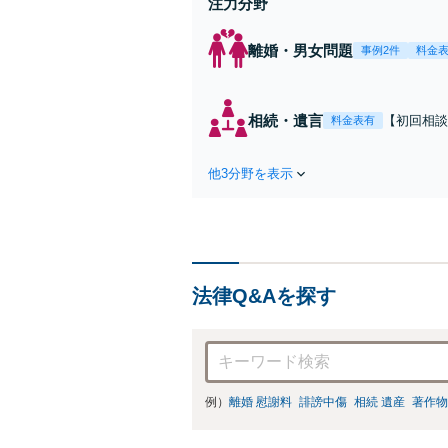
注力分野
離婚・男女問題
事例2件
料金
相続・遺言
【初回相談無
料金表有
駅2分】相
な解決策を
他3分野を表示
続放棄はお
法律Q&Aを探す
例）
離婚 慰謝料
誹謗中傷
相続 遺産
著作物