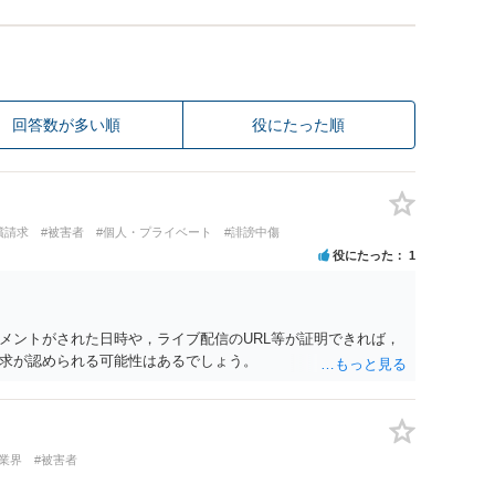
回答数が多い順
役にたった順
償請求
#被害者
#個人・プライベート
#誹謗中傷
役にたった
1
メントがされた日時や，ライブ配信のURL等が証明できれば，
求が認められる可能性はあるでしょう。
業界
#被害者