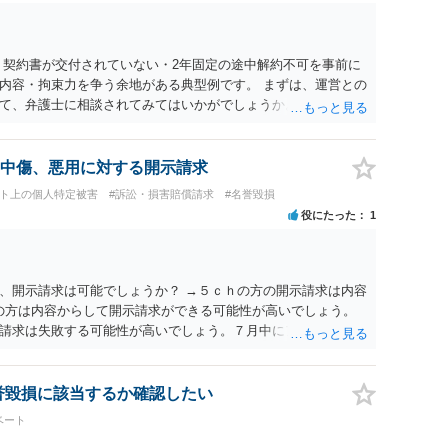
 契約書が交付されていない・2年固定の途中解約不可を事前に
内容・拘束力を争う余地がある典型例です。 まずは、運営との
て、弁護士に相談されてみてはいかがでしょうか。 また同時並
書面で退所意思の明確化はしておくべきだと考えます。
中傷、悪用に対する開示請求
ット上の個人特定被害
#訴訟・損害賠償請求
#名誉毀損
役にたった
1
、開示請求は可能でしょうか？ →５ｃｈの方の開示請求は内容
ramの方は内容からして開示請求ができる可能性が高いでしょう。
請求は失敗する可能性が高いでしょう。７月中にアカウントが
する可能性が高いように思われます。 相手を特定できた場合、
は可能でしょうか？ →訴訟外の交渉で相手方が認めれば負担さ
なった場合は、実際の弁護士費用が認められる場合と認められ
名誉毀損に該当するか確認したい
ょう。
ベート