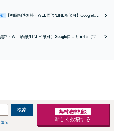
【初回相談無料・WEB面談/LINE相談可】Google口コ
表有
ミ★4.5【離婚・不倫の早期解決】「不利な結果にな
らないように」慰謝料・親権・財産分与、地域密着の
相談しやすい法律事務所でオーダーメイドの「後悔し
料・WEB面談/LINE相談可】Google口コミ★4.5【宝塚
ない」解決を【夜間休日対応】
続トラブルを多数取り扱う実績と経験のある弁護士が最適
ご提案します。遺産分割協議の代理や遺言書の作成、相
任せください【地域密着】
検索
無料法律相談
新しく投稿する
 違法