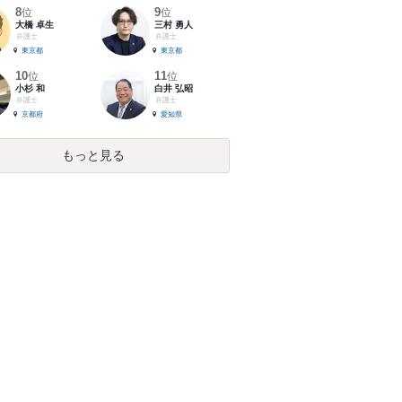
8
9
位
位
大橋 卓生
三村 勇人
弁護士
弁護士
東京都
東京都
10
11
位
位
小杉 和
白井 弘昭
弁護士
弁護士
京都府
愛知県
もっと見る