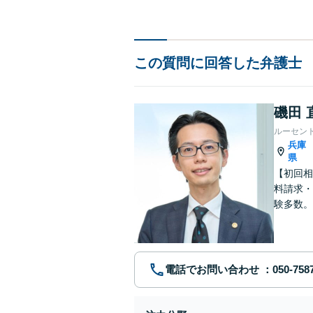
この質問に回答した弁護士
磯田 
ルーセン
兵庫
県
【初回相
料請求・
験多数。
にサポー
電話でお問い合わせ