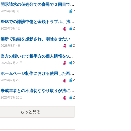
開示請求の仮処分での審尋で２回目で終わらない場合どうしたらいいですか
7
2026年8月3日
SNSでの誹謗中傷と金銭トラブル、法的対応の相談
2
2026年8月4日
無断で動画を撮影され、削除させたいが連絡が返ってこない。
2
2026年8月4日
当方の腹いせで相手方の個人情報をSNSで晒してしまい名誉毀損させてしまったかもしれない
2
2026年7月29日
ホームページ制作における使用した画像や文章の著作権について
2
2026年7月29日
未成年者との不適切なやり取りが法に触れる可能性と対処法
2
2026年7月26日
もっと見る