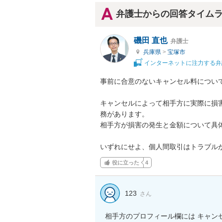
弁護士からの回答タイム
磯田 直也
弁護士
兵庫県
>
宝塚市
インターネットに注力する弁
事前に合意のないキャンセル料について
キャンセルによって相手方に実際に損
務があります。

相手方が損害の発生と金額について具体
いずれにせよ、個人間取引はトラブル
役に立った
4
123
さん
相手方のプロフィール欄には キャン