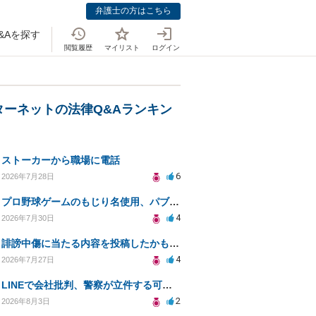
弁護士の方はこちら
&Aを探す
閲覧履歴
マイリスト
ログイン
ターネットの法律Q&Aランキン
ストーカーから職場に電話
6
2026年7月28日
プロ野球ゲームのもじり名使用、パブリシティ権の影響は？
4
2026年7月30日
誹謗中傷に当たる内容を投稿したかもしれない。開示請求や民事刑事裁判に発展しうるのか教えて欲しい。
4
2026年7月27日
LINEで会社批判、警察が立件する可能性は？
2
2026年8月3日