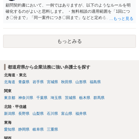
顧問契約書において、一例ではありますが、以下のようなルールを明
確化するのがよいと思料します。 ・無料相談の適用範囲を「1回につ
き〇分まで」「同一案件につき〇回まで」などと定める。 ・無料相談
の範囲を超える継続的な質疑応答やメール対応は原則として受け付け
ず、継続して対応する場合は「個別受任（有料契約）」が必要であ
る。 ・無料相談から個別の事件処理へ移行する場合は、弁護士と従業
もっとみる
員との間で必ず個別の委任契約書を締結し、着手金や報酬等の費用体
系を事前に明示する手続を義務付ける。 相談料が無料であっても、法
律相談という法的サービスを提供する以上、弁護士は善良な管理者の
注意をもって対応する義務（善管注意義務）を負うものと思料しま
都道府県から企業法務に強い弁護士を探す
す。したがって、著しく不誠実な対応、放置、あるいは誤った不当な
回答を繰り返したような場合には、弁護士法上の誠実義務違反や品位
北海道・東北
保持違反（弁護士法56条1項）として、弁護士会の懲戒対象となり得る
北海道
青森県
岩手県
宮城県
秋田県
山形県
福島県
との理解でよいと考えます。 新たな法律事務所を探す手段について
関東
は、このウェブサイトで探す方法のほか、弁護士会や法律事務所に直
東京都
神奈川県
千葉県
埼玉県
茨城県
栃木県
群馬県
接問い合わせをする方法もあり得ると存じます。
北陸・甲信越
新潟県
長野県
山梨県
石川県
富山県
福井県
東海
愛知県
静岡県
岐阜県
三重県
関西