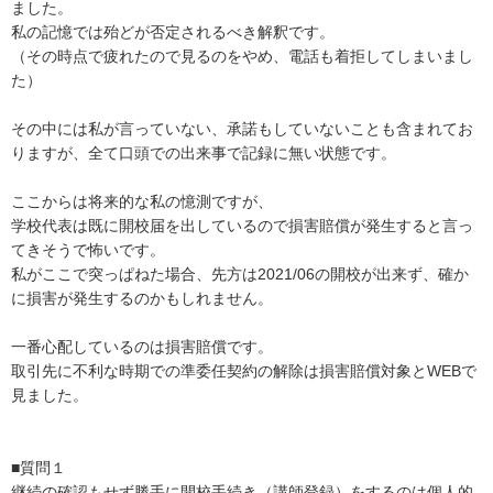
ました。

私の記憶では殆どが否定されるべき解釈です。

（その時点で疲れたので見るのをやめ、電話も着拒してしまいまし
た）

その中には私が言っていない、承諾もしていないことも含まれてお
りますが、全て口頭での出来事で記録に無い状態です。

ここからは将来的な私の憶測ですが、

学校代表は既に開校届を出しているので損害賠償が発生すると言っ
てきそうで怖いです。

私がここで突っぱねた場合、先方は2021/06の開校が出来ず、確か
に損害が発生するのかもしれません。

一番心配しているのは損害賠償です。

取引先に不利な時期での準委任契約の解除は損害賠償対象とWEBで
見ました。

■質問１

継続の確認もせず勝手に開校手続き（講師登録）をするのは個人的