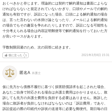
おくべきかと存じます。理論的には契約で解約通知は書面によらな
ければならないと規定されていないかぎり、口頭やメールでの解約
通知も有効ですが、訴訟になった場合、口頭による解約通知の場合
は、言った言わないの水掛け論となったり、メールによる解約通知
の場合でもその趣旨を争われたりしますので、訴訟になる可能性も
十分考えられる場合は内容証明郵便等で解約通知を行っておいた方
が良いケースがあります。

字数制限回避のため、次の回答に続きます。
2021年3月8日 15:31
役に立った
1
匿名A
弁護士
仮に先方から債務不履行に基づく損害賠償請求を起こされた場合、
あなたご自身で対応される場合は弁護士費用はかかりませんし、敗
訴しても先方の弁護士費用を負担する必要はありません。敗訴した
場合に敗訴者が負担しなければならないのは「訴訟費用」であり、
訴訟提起の際の印紙代や訴状の送達等に必要な郵便代、期日毎の日