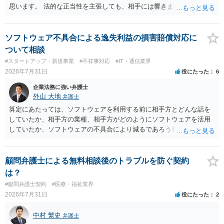
思います。 法的な正当性を主張しても、相手には響きません。そもそ
も、法的正当性が薄いことは相手も分かっていますので。 相手方が法
的手段として裁判（おそらく少額訴訟）をするかどうかの問題ですの
で、訴訟を提起してきたら粛々と対応することになります。 少額訴訟
ソフトウェア不具合による逸失利益の損害賠償対応に
は、１人（１社）年間１０回までしかできないので、こちらが毅然と
ついて相談
支払いを拒否すれば、少額訴訟を提起する可能性は、低いものと思わ
#スタートアップ・新規事業
#不祥事対応
#IT・通信業界
れます。 ただ、裁判を東京などの遠隔地で起こされますと、対応する
2026年7月31日
役にたった
6
だけで費用がかかりますので、難しいところです。 当事者での対応で
すと、押し負けて支払うかもと考えますので、弁護士に依頼するなど
企業法務に強い弁護士
して対応をすれば、より裁判をしてくる可能性は減りますが、当然費
外山 大地
弁護士
用がかかります。 毅然と拒否して後は裁判するならしてくださいの対
算定にあたっては、ソフトウェアを利用する前に相手方とどんな話を
応、弁護士に依頼して同様の対応、裁判してきたら、従業員にて粛々
していたか、相手方の業種、相手方がどのようにソフトウェアを活用
と対応のどれかを選択することになります。 以上、ご参考まで。
していたか、ソフトウェアの不具合により減るであろう相手方の将来
の収入がどの程度得られる見込みであったか等、精査する必要があり
ます。 すでに王先生からも回答されている通り、最寄りの弁護士に相
談されることをお勧めします。
顧問弁護士による無料相談後のトラブルを防ぐ契約
は？
#顧問弁護士契約
#医療・福祉業界
2026年7月31日
役にたった
2
中村 繁史
弁護士