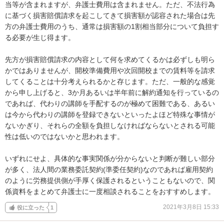
当等が含まれますが、弁護士費用は含まれません。ただ、不法行為
に基づく損害賠償請求を起こしてきて損害額が認容された場合は先
方の弁護士費用のうち、通常は損害額の1割相当部分について負担す
る必要が生じ得ます。

先方が損害賠償請求の内容として何を求めてくるかは必ずしも明ら
かではありませんが、開校準備費用や次回開校までの賃料等を請求
してくることは十分考えられるかと存じます。ただ、一般的な感覚
から申し上げると、3か月あるいは半年前に解約通知を行っているの
であれば、代わりの講師を手配するのが極めて困難である、あるい
は今から代わりの講師を登録できないといったよほど特殊な事情が
ないかぎり、それらの全額を負担しなければならないとされる可能
性は低いのではないかと思われます。

いずれにせよ、具体的な事実関係が分からないと判断が難しい部分
が多く、法人間の業務委託契約(準委任契約)なのであれば雇用契約
のように労務提供側が手厚く保護されるということもないので、関
係資料をまとめて弁護士に一度相談されることをおすすめします。
2021年3月8日 15:33
役に立った
1