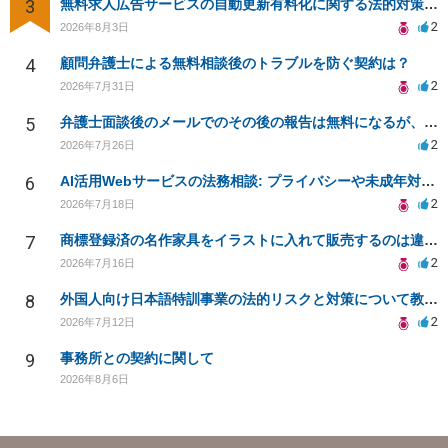
3
無料求人広告サービスの自動更新有料化に関する法的対策は？
2
2026年8月3日
4
顧問弁護士による無料相談後のトラブルを防ぐ契約は？
2
2026年7月31日
5
弁護士面談後のメールでのその後の報告は無料になるが、弁護士として興味ありますか？
2
2026年7月26日
6
AI活用Webサービスの法務相談: プライバシーや未成年対応など
2
2026年7月18日
7
商標登録済の名作家具をイラストに入れて販売するのは違法でしょうか
2
2026年7月16日
8
外国人向け日本語特訓事業の法的リスクと対策について教えてください
2
2026年7月12日
9
事務所との契約に関して
2026年8月6日