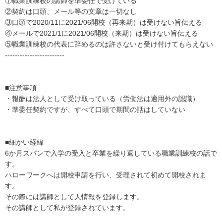
①職業訓練校の講師を準委任で受けている

②契約は口頭、メール等の文章は一切なし

③口頭で2020/11に2021/06開校（再来期）は受けない旨伝える

④メールで2021/1に2021/06開校（来期）は受けない旨伝える

⑤職業訓練校の代表に辞めるのは許さないと受け付けてもらえない

------------------------

■注意事項

・報酬は法人として受け取っている（労働法は適用外の認識）

・準委任契約ですが、すべて口頭で期間の話はしていない

■細かい経緯

6か月スパンで入学の受入と卒業を繰り返している職業訓練校の話で
す。

ハローワークへは開校申請を行い、受理されて初めて開校されま
す。

その際には講師として人情報を登録します。

その講師として私が登録されています。
