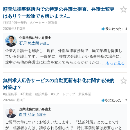
みてはいかがでしょうか。 また同時並行で（もしまだされていないの
であれば）書面で退所意思の明確化はしておくべきだと考えます。
顧問法律事務所内での特定の弁護士拒否、弁護士変更
はあり？一般論でも構いません。
#顧問弁護士契約
#メーカー・製造業
2026年8月3日
役にたった
4
企業法務に強い弁護士
石戸 悠太朗
弁護士
企業内弁護士を経験し、現在、外部法律事務所で、顧問業務を提供し
ている弁護士です。 一般的に、複数の弁護士がいる事務所の場合に、
途中から他の弁護士に担当を変えてもらえるかどうかは、当該事務所
の代表の判断に委ねられています。 もっとも、代表としても、依頼者
が不満を抱いている弁護士を担当にすることは望ましくないため、別
の弁護士に変更するのが通常でしょう。それでも、担当弁護士を変え
無料求人広告サービスの自動更新有料化に関する法的
てくれない場合は、他の弁護士の担当案件が一般で担当を変えられな
対策は？
いなどの事情があるかと思います。 担当弁護士が変わらず、仕事内容
#企業犯罪
#不動産・建設業界
#スタートアップ・新規事業
も改善されない場合には、決済権限を持つ上司に相談し、顧問契約自
2026年8月3日
役にたった
2
体を見直すのが一番かと思います。
企業法務に強い弁護士
白井 弘昭
弁護士
ご質問の件についてお答えいたします。 「法的対策」とのことです
が、相談者さんは、請求される側なので、特に事前対策は必要ないと