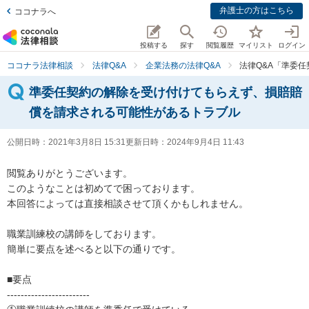
弁護士の方はこちら
ココナラへ
投稿する
探す
閲覧履歴
マイリスト
ログイン
ココナラ法律相談
法律Q&A
企業法務の法律Q&A
法律Q&A「準委
準委任契約の解除を受け付けてもらえず、損賠賠
償を請求される可能性があるトラブル
公開日時：
2021年3月8日 15:31
更新日時：
2024年9月4日 11:43
閲覧ありがとうございます。

このようなことは初めてで困っております。

本回答によっては直接相談させて頂くかもしれません。

職業訓練校の講師をしております。

簡単に要点を述べると以下の通りです。

■要点

------------------------
