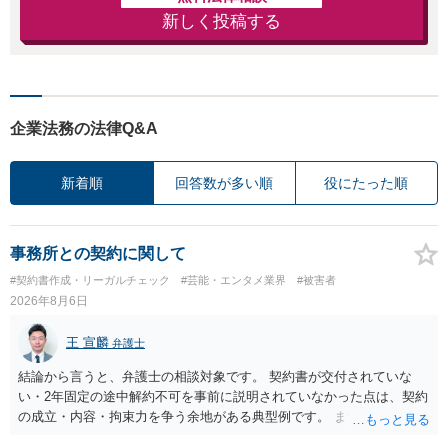
新しく投稿する
企業法務の法律Q&A
新着順
回答数が多い順
役にたった順
事務所との契約に関して
#契約書作成・リーガルチェック
#芸能・エンタメ業界
#被害者
2026年8月6日
王 宣麟
弁護士
結論から言うと、弁護士の相談対象です。 契約書が交付されていな
い・2年固定の途中解約不可を事前に説明されていなかった点は、契約
の成立・内容・拘束力を争う余地がある典型例です。 まずは、運営と
のやり取り、規約のスクショ等の証拠を集めて、弁護士に相談されて