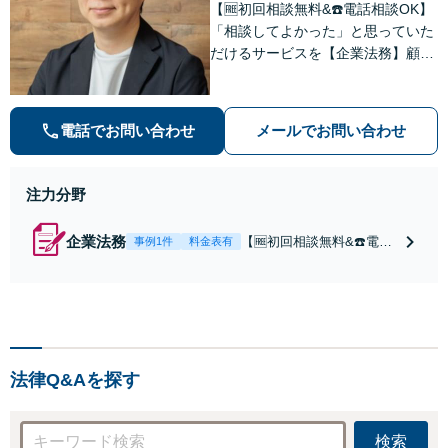
【🆓初回相談無料&☎️電話相談OK】
「相談してよかった」と思っていた
だけるサービスを【企業法務】顧問
契約月額9,800円〜。低コスト・縛
りなし・相談回数無制限を叶えた企
業法務プラン
電話でお問い合わせ
メールでお問い合わせ
注力分野
企業法務
【🆓初回相談無料&☎️電話
事例1件
料金表有
相談OK】顧問契約月額9,8
00円〜｜顧問契約300社以
上の豊富な実績！契約の縛
りなし／相談回数無制限／
低コストではじめられるサ
ブスク型企業法務。経験豊
法律Q&Aを探す
富な弁護士が丁寧に対応。
【神田駅4分】
検索