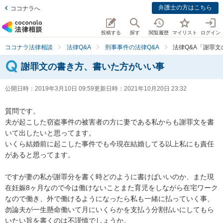
弁護士の方はこちら
ココナラへ
投稿する
探す
閲覧履歴
マイリスト
ログイン
ココナラ法律相談
法律Q&A
刑事事件の法律Q&A
法律Q&A「謝罪
謝罪文の書き方、書いた方がいい事
公開日時：
2019年3月10日 09:59
更新日時：
2021年10月20日 23:32
質問です。

夫が起こした窃盗事件の被害者の方に妻である私からも謝罪文を書
いて出したいと思ってます。

いくら結婚前に起こした事件でも今現在結婚してる以上私にも責任
があると思ってます。

ですが妻の私が謝罪分を書く時どのように書けばいいのか、また現
在妊娠8ヶ月なので今は働けないことまた育児をしながら在宅ワーク
なので働き、外で働けるようになったら私も一緒に払っていく事、
勿論夫が一生懸命働いて月にいくらかを支払う分割払いにしてもら
いたい旨を書くのは不謹慎でしょうか。
