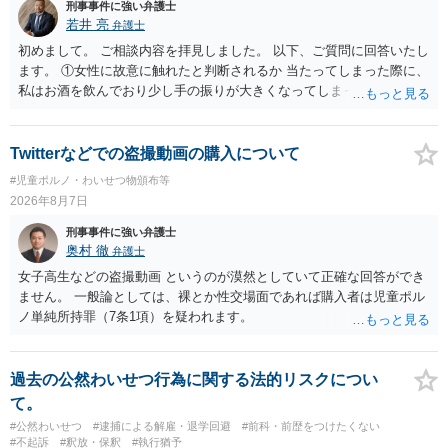
刑事事件に強い弁護士
若井 亮
弁護士
初めまして。 ご相談内容を拝見しました。 以下、ご質問に回答いたし
ます。 ①女性に故意に触れたと判断されるか 当たってしまった際に、
私はお酒を飲んでおり少し手の振りが大きくなってしまっていたこと
も事実です。それが仮に、私が気がついていない防犯カメラに写って
いた場合、故意だと判定されやすいのでしょうか？ お伺いする限り、
故意があると判断されることは無いかと思います。 ②逮捕、呼び出し
Twitterなどでの盗撮動画の購入について
の可能性 この行為により、痴漢やその他の犯罪を犯したとして、逮
#児童ポルノ・わいせつ物頒布等
捕、呼び出しされる可能性はどれほどでしょうか？ 誤って当たってし
2026年8月7日
まっただけであり、さらにその場で女性等のアクションが無かったこ
とからすると、この後に呼び出される可能性は極めて低いと思いま
刑事事件に強い弁護士
す。 ③逮捕呼び出しまでの期間 大体どれほどの期間逮捕呼び出しの可
奥村 徹
弁護士
能性があると考えれば良いのでしょうか？ 逮捕や呼び出しの可能性は
女子高生などの盗撮動画 というのが漠然としていて正確な回答ができ
極めて低いと思います。 連絡が来ることはないでしょう。
ません。 一般論としては、裸とか性交場面であれば購入者は児童ポル
ノ単純所持罪（7条1項）を疑われます。
過去の公然わいせつ行為に関する法的リスクについ
て。
#公然わいせつ
#逮捕による解雇・退学回避
#前科・前歴をつけたくない
#不起訴
#釈放・保釈
#執行猶予