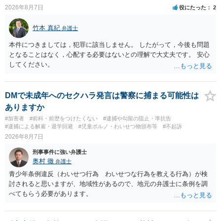
2026年8月7日
役にたった
2
竹本 真紀
弁護士
本件につきましては，犯罪に該当しません。 したがって，今後も問題
となることはなく，心配する必要はないとの理解で大丈夫です。 安心
してください。
DMで未成年へのセクハラ発言は警察に捕まる可能性は
ありますか
#加害者
#前科・前歴をつけたくない
#逮捕や勾留の阻止・準抗告
#逮捕による解雇・退学回避
#児童ポルノ・わいせつ物頒布等
#不起訴
2026年8月7日
刑事事件に強い弁護士
奥村 徹
弁護士
青少年条例違反（わいせつ行為 わいせつな行為を教える行為）が検
討されると思いますが、地域性があるので、地元の弁護士に条例を調
べてもらう必要があります。