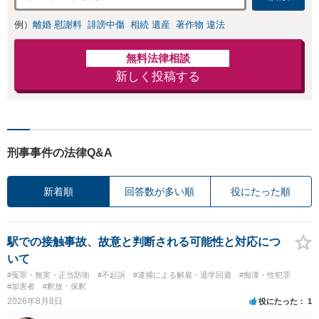
例）
離婚 慰謝料
誹謗中傷
相続 遺産
著作物 違法
無料法律相談
新しく投稿する
刑事事件の法律Q&A
新着順
回答数が多い順
役にたった順
駅での接触事故、故意と判断される可能性と対応につ
いて
#冤罪・無実・正当防衛
#不起訴
#逮捕による解雇・退学回避
#痴漢・性犯罪
#加害者
#釈放・保釈
2026年8月8日
役にたった
1