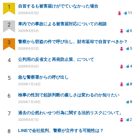
1
自首するも被害届けがでていなかった場合
11
2026年8月3日
2
車内での事故による被害届対応についての相談
6
2026年8月5日
3
警察から窃盗の件で呼び出し、財布返却で自首すべきか？
5
2026年8月2日
4
公判用の反省文と再発防止策、について
4
2026年8月6日
5
急な警察署からの呼び出し
8
2026年7月16日
6
検事の性別で起訴判断の厳しさは変わるのか知りたい
8
2026年7月29日
7
過去の公然わいせつ行為に関する法的リスクについて。
2
2026年8月7日
8
LINEで会社批判、警察が立件する可能性は？