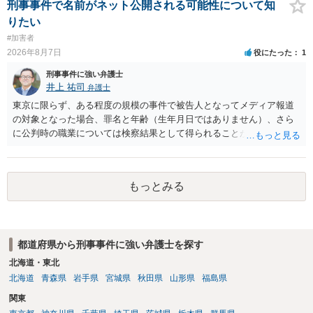
刑事事件で名前がネット公開される可能性について知
りたい
#加害者
2026年8月7日
役にたった
1
刑事事件に強い弁護士
井上 祐司
弁護士
東京に限らず、ある程度の規模の事件で被告人となってメディア報道
の対象となった場合、罪名と年齢（生年月日ではありません）、さら
に公判時の職業については検察結果として得られることが通常です。
もっとみる
都道府県から刑事事件に強い弁護士を探す
北海道・東北
北海道
青森県
岩手県
宮城県
秋田県
山形県
福島県
関東