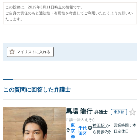
この投稿は、2019年3月11日時点の情報です。
ご自身の責任のもと適法性・有用性を考慮してご利用いただくようお願いい
たします。
マイリストに入れる
この質問に回答した弁護士
馬場 龍行
弁護士
東京都
弁護士法人えそら
東
神田駅
か
営業時間：本
千代
京
|
日定休日
ら徒歩2分
田区
都