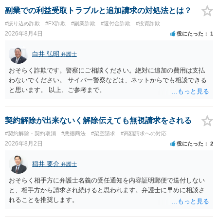
かのアドバイスを受けられることをお勧めします。しつこいようであ
副業での利益受取トラブルと追加請求の対処法とは？
れば、弁護士へ依頼して警告してもらうことも必要になるかもしれま
#振り込め詐欺
#FX詐欺
#副業詐欺
#還付金詐欺
#投資詐欺
せん。
2026年8月4日
役にたった
1
白井 弘昭
弁護士
おそらく詐欺です。警察にご相談ください。絶対に追加の費用は支払
わないでください。 サイバー警察などは、ネットからでも相談できる
と思います。 以上、ご参考まで。
契約解除が出来ないく解除伝えても無視請求をされる
#契約解除・契約取消
#悪徳商法
#架空請求
#高額請求への対応
2026年8月2日
役にたった
2
稲井 要介
弁護士
おそらく相手方に弁護士名義の受任通知を内容証明郵便で送付しない
と、相手方から請求され続けると思われます。弁護士に早めに相談さ
れることを推奨します。