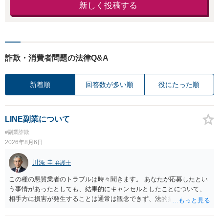
新しく投稿する
詐欺・消費者問題の法律Q&A
新着順
回答数が多い順
役にたった順
LINE副業について
#副業詐欺
2026年8月6日
川添 圭
弁護士
この種の悪質業者のトラブルは時々聞きます。 あなたが応募したとい
う事情があったとしても、結果的にキャンセルとしたことについて、
相手方に損害が発生することは通常は観念できず、法的措置を採って
も認められません。この種の言説は半ば脅しのようなものです。 ま
ず、最寄りの消費生活センターへ相談し、連絡を無視してよいかどう