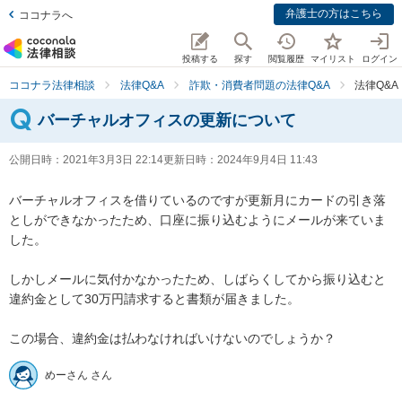
弁護士の方はこちら
ココナラへ
投稿する
探す
閲覧履歴
マイリスト
ログイン
ココナラ法律相談
法律Q&A
詐欺・消費者問題の法律Q&A
法律Q&
バーチャルオフィスの更新について
公開日時：
2021年3月3日 22:14
更新日時：
2024年9月4日 11:43
バーチャルオフィスを借りているのですが更新月にカードの引き落
としができなかったため、口座に振り込むようにメールが来ていま
した。

しかしメールに気付かなかったため、しばらくしてから振り込むと
違約金として30万円請求すると書類が届きました。

この場合、違約金は払わなければいけないのでしょうか？
めーさん さん