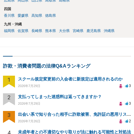
広島県
岡山県
山口県
鳥取県
島根県
四国
香川県
愛媛県
高知県
徳島県
九州・沖縄
福岡県
佐賀県
長崎県
熊本県
大分県
宮崎県
鹿児島県
沖縄県
詐欺・消費者問題の法律Q&Aランキング
1
スクール規定変更前の入会者に新規定は適用されるのか
3
2026年7月29日
2
支払ってしまった迷惑料は返ってきますか？
3
2026年7月29日
3
出会い系で知り合った相手に詐欺被害、免許証の悪用リスクと対策。
2
2026年7月26日
4
未成年者との不適切なやり取りが法に触れる可能性と対処法