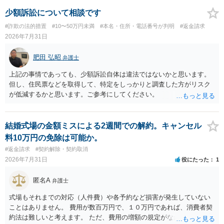
少額訴訟について相談です
#詐欺の法的措置
#10〜50万円未満
#本名・住所・電話番号が判明
#返金請求
2026年7月31日
肥田 弘昭
弁護士
上記の事情であっても、少額訴訟自体は違法ではないかと思います。
但し、住民票などを取得して、特定をしっかりと調査した方がリスク
が低減するかと思います。ご参考にしてください。
結婚式場の金額ミスによる2週間での解約。キャンセル
料10万円の免除は可能か。
#返金請求
#契約解除・契約取消
2026年7月31日
役にたった
1
匿名A
弁護士
式場もそれまでの対応（人件費）や各予約など損害が発生していない
ことはありません。 費用が数百万円で、１０万円であれば、消費者契
約法は難しいと考えます。 ただ、費用の増額の規定がなかったのに増