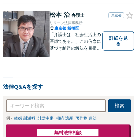
松本 治
弁護士
東京都
リリーフ法律事務所
東京都
板橋区
|
「弁護士は、社会生活上の
詳細を見
医師である。」この信念に
る
基づき納得の解決を目指し
ます。
法律Q&Aを探す
検索
例）
離婚 慰謝料
誹謗中傷
相続 遺産
著作物 違法
無料法律相談